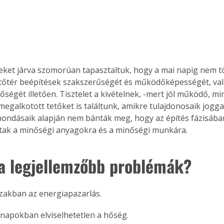
eket járva szomorúan tapasztaltuk, hogy a mai napig nem t
etőtér beépítések szakszerűségét és működőképességét, val
ségét illetően. Tisztelet a kivételnek, -mert jól működő, mi
egalkotott tetőket is találtunk, amikre tulajdonosaik jogga
mondásaik alapján nem bánták meg, hogy az építés fázisában 
tak a minőségi anyagokra és a minőségi munkára.
 a legjellemzőbb problémák?
szakban az energiapazarlás.
napokban elviselhetetlen a hőség.