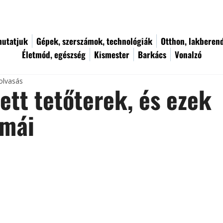
utatjuk
Gépek, szerszámok, technológiák
Otthon, lakberen
Életmód, egészség
Kismester
Barkács
Vonalzó
olvasás
ett tetőterek, és ezek
émái