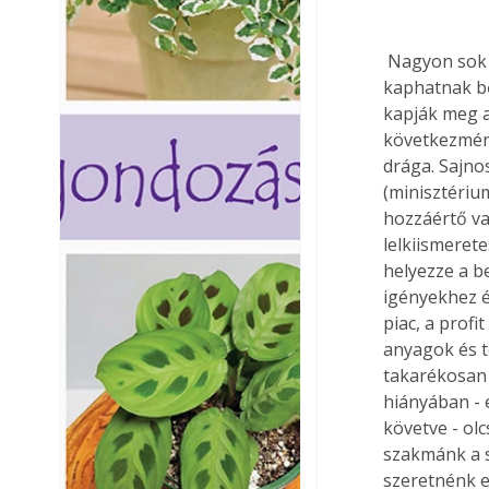
 Nagyon sok beruházó és háztulajdonos megkérdezte már, hogy ők miért nem 
kaphatnak bő
kapják meg a
következmény
drága. Sajno
(minisztérium
hozzáértő va
lelkiismerete
helyezze a be
igényekhez é
piac, a profi
anyagok és t
takarékosan 
hiányában - 
követve - ol
szakmánk a s
szeretnénk e