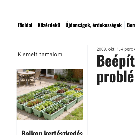
Főoldal
Közérdekű
Újdonságok, érdekességek
Bem
2009. okt. 1.
4 perc 
Beépít
Kiemelt tartalom
probl
Balkon kertészkedés