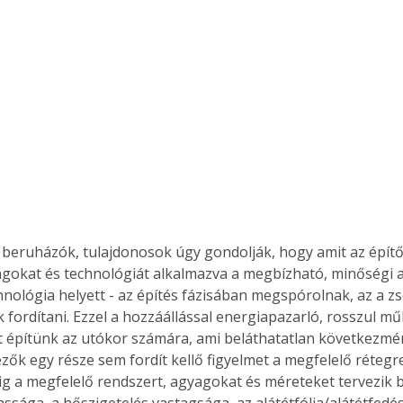
Együtt jobban megéri!
Bővebb információ itt!
k az
Együtt jobban megéri! A
mester
könyvek tetszőleges
er Old
párosítással kedvezményes
áron, 0 Ft postaköltséggel
ptapir új,
megrendelhetők!
és egyedi
tt
, beruházók, tulajdonosok úgy gondolják, hogy amit az épít
lvasására
gokat és technológiát alkalmazva a megbízható, minőségi 
elefonon
chnológia helyett - az építés fázisában megspórolnak, az a 
nyelmesen
k fordítani. Ezzel a hozzáállással energiapazarló, rosszul m
ben vagy
 építünk az utókor számára, ami beláthatatlan következmén
t is
zők egy része sem fordít kellő figyelmet a megfelelő rétegre
. Bárhol,
g a megfelelő rendszert, agyagokat és méreteket tervezik be
ön élve
ssága, a hőszigetelés vastagsága, az alátétfólia/alátétfedés
ashatók az