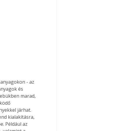
őanyagokon - az 
anyagok és 
zsebükben marad, 
űködő 
yekkel járhat. 
nd kialakításra, 
. Például az 
, valamint a 