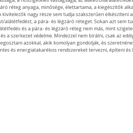
. A
záró réteg anyaga, minősége, élettartama, a kiegészítők al
megoldás,
A kivitelezők nagy része sem tudja szakszerűen elkészíteni a
st/alátétfedést, a pára- és légzáró réteget. Sokan azt sem tu
látétfedés és a pára- és légzáró réteg nem más, mint szigete
és a szerkezet védelme. Mindezzel nem bírálni, csak az eddig
gosztani azokkal, akik komolyan gondolják, és szeretnéne
es és energiatakarékos rendszereket tervezni, építeni és 