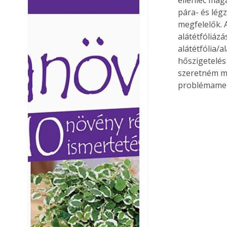
Ezermester lapszámai. A
Ezermester lapszámai
pára- és lég
Laptapir kényelmes megoldás,
Laptapir kényelmes 
megfelelők. 
mert: – t
mert: – t
alátétfóliázá
alátétfólia/a
hőszigetelés 
szeretném me
problémament