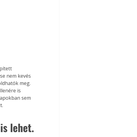
ített 
ése nem kevés 
oldhatók meg. 
lenére is 
hónapokban sem 
t.
s lehet.