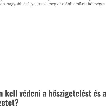
ssa, nagyobb eséllyel ússza meg az előbb említett költséges t
n kell védeni a hőszigetelést és a
ertben,
Gyógyító növények: a
zetet?
sban
természet kincsei az