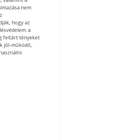
kalmazása nem 
z 
dják, hogy az 
lésvédelem: a 
 feltárt tényeket 
k jól-működő, 
használni.