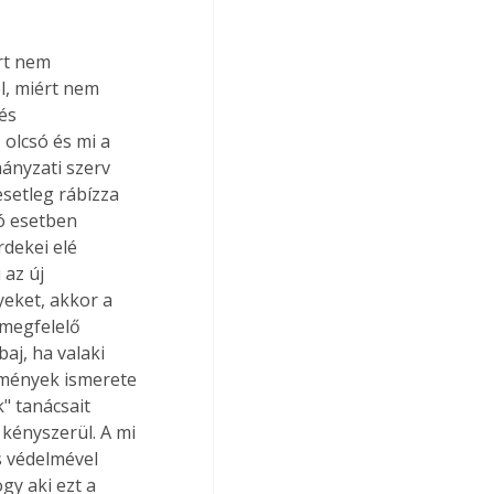
, miért nem 
és 
olcsó és mi a 
ányzati szerv 
esetleg rábízza 
ó esetben 
rdekei elé 
 az új 
eket, akkor a 
 megfelelő 
j, ha valaki 
zmények ismerete 
" tanácsait 
 kényszerül. A mi 
s védelmével 
y aki ezt a 