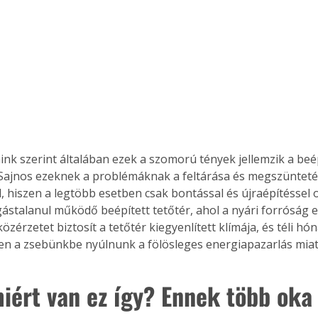
ink szerint általában ezek a szomorú tények jellemzik a beép
 Sajnos ezeknek a problémáknak a feltárása és megszüntet
, hiszen a legtöbb esetben csak bontással és újraépítéssel 
ástalanul működő beépített tetőtér, ahol a nyári forróság el
közérzetet biztosít a tetőtér kiegyenlített klímája, és téli 
en a zsebünkbe nyúlnunk a fölösleges energiapazarlás miat
iért van ez így? Ennek több oka i