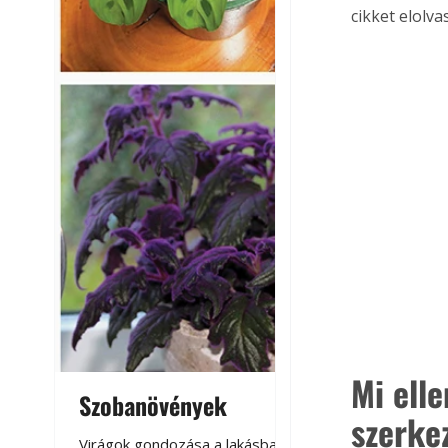
cikket elolva
Mi elle
Szobanövények
Virágoskert: k
szerke
teraszon, laká
Virágok gondozása a lakásban,