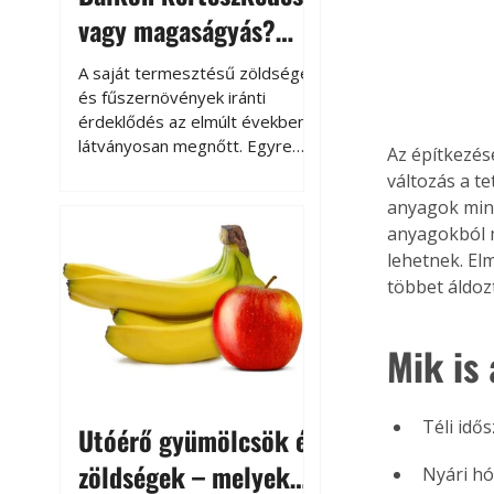
vagy magaságyás?
Helytakarékos
A saját termesztésű zöldségek
kertészkedés
és fűszernövények iránti
érdeklődés az elmúlt években
látványosan megnőtt. Egyre
Az építkezés
többen szeretnék tudni, honnan
változás a t
származik az élelmiszer az
anyagok minő
asztalukra, miközben a
anyagokból m
kertészkedés sokak számára
lehetnek. El
kikapcsolódást és feltöltődést
többet áldoz
is jelent.
Mik is
Téli idő
Utóérő gyümölcsök és
zöldségek – melyek
Nyári hó