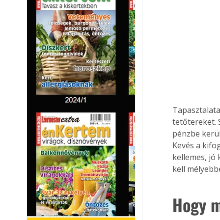
Tapasztalata
tetőtereket.
pénzbe kerül
Kevés a kifog
kellemes, jó 
kell mélyebb
Hogy m