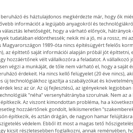
vebb információt a legújabb anyagokról és technológiákról
 választás lehetőségét, hogy a várható előnyök, hátrányok 
ek tudatában eldönthessék; nekik mi a jó, mi a rossz, mi az 
s Magyarországon 1989-óta nincs építésügyért felelős korm
), az építtető saját információi alapján próbál jót építtetni, 
gy hozzáértőnek vélt vállalkozóra a feladatot. A vállalkozó j
sen végzi a munkáját, de tőle nem várható el, hogy a saját é
ruházó érdekeit. Ha nincs kellő felügyelet (20 éve nincs), aki
s új technológiákhoz igazítja a szabályzókat és követelmény
t érdek lesz az úr. Az új fejlesztésű, az igényeknek legjobban
echnológiák "néha" versenyhátrányba szorulnak. Nem az a ba
építkezik. Az viszont kimondottan probléma, ha a követke
esetleg hozzáértőnek gondolt, lelkiismeretlen "szakemberek
csón építkezik, és aztán drágán, de nagyon hamar felújításra
zigetelés védelem. Ebből itt most a magas tető hőszigetelé
gy kicsit részletesebben foglalkozni, annak reményében, hog