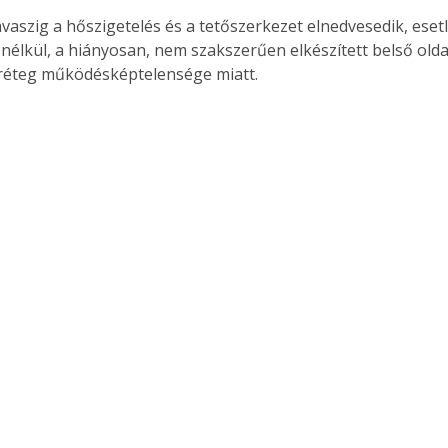
avaszig a hőszigetelés és a tetőszerkezet elnedvesedik, eset
nélkül, a hiányosan, nem szakszerűen elkészített belső oldal
réteg működésképtelensége miatt.