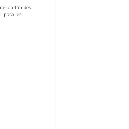
leg a tetőfedés 
i pára- és 