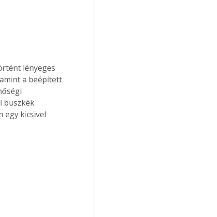
örtént lényeges 
amint a beépített 
nőségi 
l büszkék 
egy kicsivel 