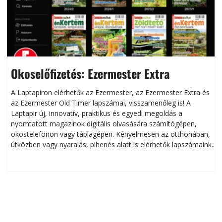
Okoselőfizetés: Ezermester Extra
A Laptapiron elérhetők az Ezermester, az Ezermester Extra és
az Ezermester Old Timer lapszámai, visszamenőleg is! A
Laptapir új, innovatív, praktikus és egyedi megoldás a
L
nyomtatott magazinok digitális olvasására számítógépen,
okostelefonon vagy táblagépen. Kényelmesen az otthonában,
útközben vagy nyaralás, pihenés alatt is elérhetők lapszámaink.
ú
Bárhol, bármikor, akár külföldön élve vagy dolgozva is
B
olvashatók az Ezermester lapszámai. A Laptapir kényelmes
megoldás, mert: – t