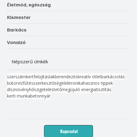
Életmód, egészség
Kismester
Barkács
Vonalzó
Népszerű címkék
szerszám
kert
felújítás
lakberendezés
kreatív ötlet
barkácsolás
bútor
víz
fűtés
szerkesztőség
elektronika
hasznos tippek
dísznövény
hőszigetelés
tető
megújuló energia
tisztítás
kerti munka
beton
nyár
Kapcsolat