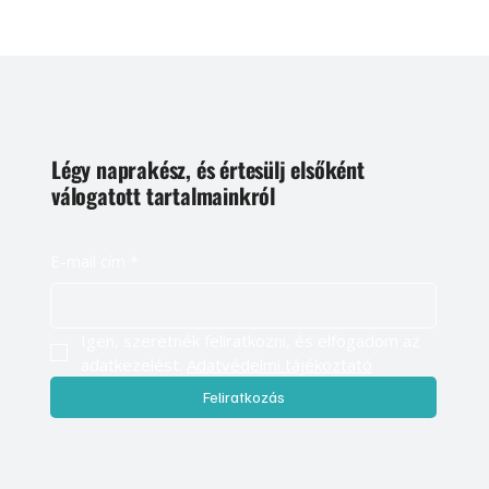
Légy naprakész, és értesülj elsőként
válogatott tartalmainkról
E-mail cím
*
Igen, szeretnék feliratkozni, és elfogadom az 
adatkezelést. 
Adatvédelmi tájékoztató
Feliratkozás