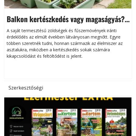
Balkon kertészkedés vagy magaságyás?
Helytakarékos kertészkedés
A saját termesztésű zöldségek és fűszernövények iránti
érdeklődés az elmúlt években látványosan megnőtt. Egyre
többen szeretnék tudni, honnan származik az élelmiszer az
l
asztalukra, miközben a kertészkedés sokak számára
kikapcsolódást és feltöltődést is jelent.
é
d
Szerkesztőségi