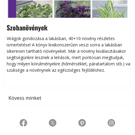
Szobanövények
Virágok gondozása a lakásban, 40+10 növény részletes
ismertetése! A könyv lexikonszerűen veszi sorra a lakásban
s
sikeresen tart­ha­tó növényeket. Már a növény kiválasztásakor
h
segítségünkre lesznek a leírások, mert pontosan megtudjuk,
k
hogy milyen körülményekre (hőmérséklet, páratartalom stb.) van
szüksége a növénynek az egészséges fejlődéshez.
t
Kövess minket