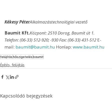
Kékesy Péter
Alkalmazástechnológiai vezető
Baumit Kft.
Központ: 2510 Dorog, Baumit út 1. 
Telefon: (06-33) 512-920; -930 Fax: (06-33) 431-512
 E-
mail: 
baumit@baumit.hu
 Honlap: 
www.baumit.hu
felújítás
hőszigetelés
baumit
Építés, felújítás
Kapcsolódó bejegyzések