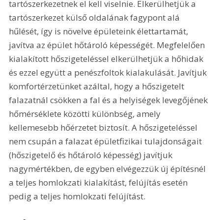
tartószerkezetnek el kell viselnie. Elkerülhetjük a 
tartószerkezet külső oldalának fagypont alá 
hűlését, így is növelve épületeink élettartamát, 
javítva az épület hőtároló képességét. Megfelelően 
kialakított hőszigeteléssel elkerülhetjük a hőhidak 
és ezzel együtt a penészfoltok kialakulását. Javítjuk 
komfortérzetünket azáltal, hogy a hőszigetelt 
falazatnál csökken a fal és a helyiségek levegőjének 
hőmérséklete közötti különbség, amely 
kellemesebb hőérzetet biztosít. A hőszigeteléssel 
nem csupán a falazat épületfizikai tulajdonságait 
(hőszigetelő és hőtároló képesség) javítjuk 
nagymértékben, de egyben elvégezzük új építésnél 
a teljes homlokzati kialakítást, felújítás esetén 
pedig a teljes homlokzati felújítást.