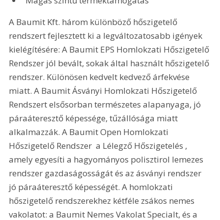
Magas szintű terméktámogatás
A Baumit Kft. három különböző hőszigetelő 
rendszert fejlesztett ki a legváltozatosabb igények 
kielégítésére: A Baumit EPS Homlokzati Hőszigetelő 
Rendszer jól bevált, sokak által használt hőszigetelő 
rendszer. Különösen kedvelt kedvező árfekvése 
miatt. A Baumit Ásványi Homlokzati Hőszigetelő 
Rendszert elsősorban természetes alapanyaga, jó 
páraáteresztő képessége, tűzállósága miatt 
alkalmazzák. A Baumit Open Homlokzati 
Hőszigetelő Rendszer  a Lélegző Hőszigetelés , 
amely egyesíti a hagyományos polisztirol lemezes 
rendszer gazdaságosságát és az ásványi rendszer 
jó páraáteresztő képességét. A homlokzati 
hőszigetelő rendszerekhez kétféle zsákos nemes 
vakolatot: a Baumit Nemes Vakolat Specialt, és a 