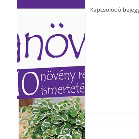
Ezermester lapszámai. A
Ezermester lapszámai
Kapcsolódó bejeg
Laptapir kényelmes megoldás,
Laptapir kényelmes 
mert: – t
mert: – t