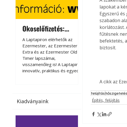
lapokat a ké
Egyszerű és 
szabadon ala
Okoselőfizetés:
Okoselőfizetés
korlátozást. 
fűtésnek nem
Ezermester Extra
A Laptapiron elérhetők az
A Laptapiron elérhető
befektetés, 
Ezermester, az Ezermester
Ezermester, az Ezer
biztosít.
Extra és az Ezermester Old
Extra és az Ezermest
Timer lapszámai,
Timer lapszámai,
visszamenőleg is! A Laptapir új,
visszamenőleg is! A La
innovatív, praktikus és egyedi
innovatív, praktikus 
megoldás a nyomtatott
megoldás a nyomtato
A cikk az Ez
magazinok digitális olvasására
magazinok digitális o
számítógépen, okostelefonon
számítógépen, okost
felújítás
hőszigetelé
vagy táblagépen. Kényelmesen
vagy táblagépen. Ké
Építés, felújítás
Kiadványaink
az otthonában, útközben vagy
az otthonában, útköz
nyaralás, pihenés alatt is
nyaralás, pihenés alat
elérhetők lapszámaink. Bárhol,
elérhetők lapszámaink
bármikor, akár külföldön élve
bármikor, akár külföld
vagy dolgozva is olvashatók az
vagy dolgozva is olv