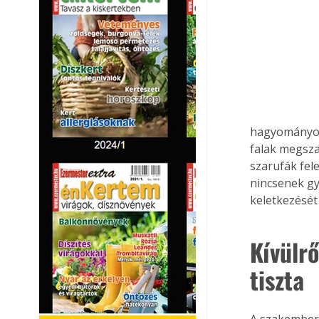
hagyományos 
falak megsza
szarufák fel
nincsenek gy
keletkezését 
Kívülrő
tiszta
A szakember 