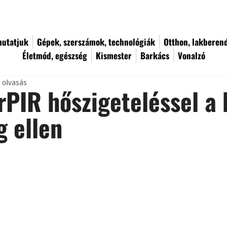
utatjuk
Gépek, szerszámok, technológiák
Otthon, lakberen
Életmód, egészség
Kismester
Barkács
Vonalzó
c olvasás
PIR hőszigeteléssel a 
g ellen