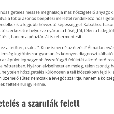
hőszigetelés messze meghaladja más hőszigetelő anyagok 
tva a többi azonos beépítési mérettel rendelkező hőszigete
ndelkezik a legjobb hővezető képességgel. Kabáthoz hason
 tetőszerkezetre helyezve nyáron a hőségtől, télen a hidegtő
űtést, hanem a pénztárcát is tehermentesíti.
ez a tetőtér, csak ....”. Ki ne ismerné az érzést? Álmatlan nyári
jelenség legtöbbször gyorsan és könnyen diagnosztizálható.
az épület legnagyobb összefüggő felületét alkotó tető ros
ma hátterében. Nyáron elviselhetetlen meleg, télen csontig h
 helytelen hőszigetelés különösen a téli időszakban fejti ki 
 üzemelő fűtés nemcsak a levegőt szárítja, hanem a költsége
k feltétlenül így lennie.
telés a szarufák felett