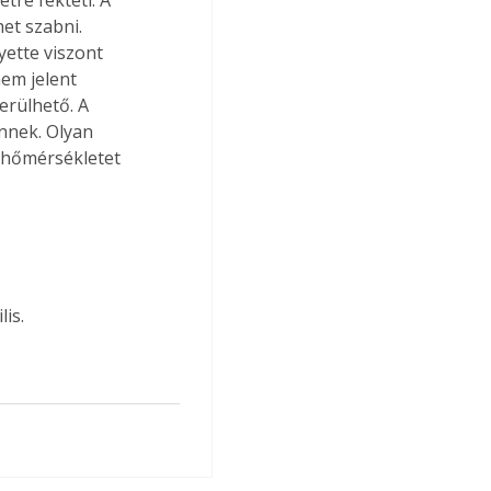
et szabni. 
yette viszont 
em jelent 
erülhető. A 
nnek. Olyan 
 hőmérsékletet 
is.