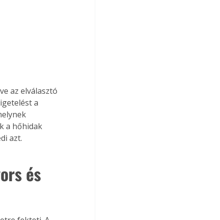
ve az elválasztó 
getelést a 
melynek 
k a hőhidak 
i azt. 
ors és 
re fekteti. A 