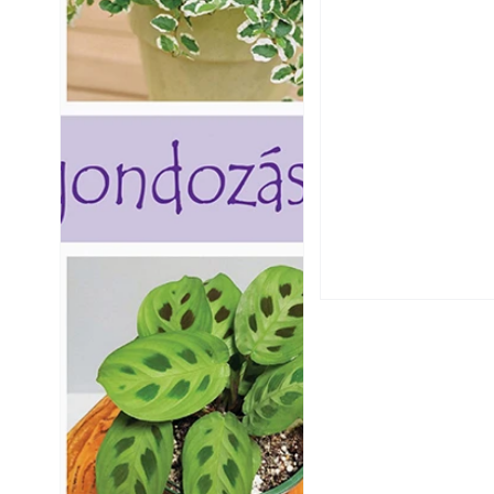
Falrepedés javítá
és mikor szükség