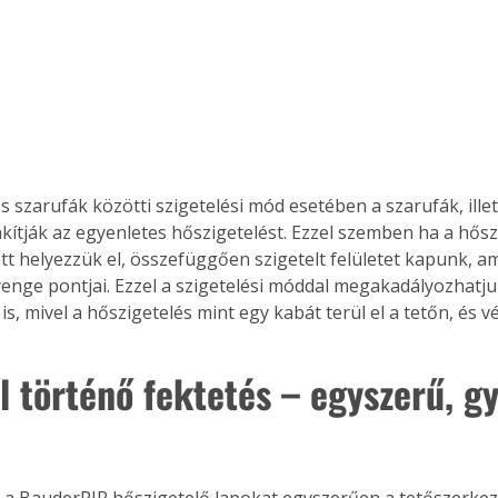
szarufák közötti szigetelési mód esetében a szarufák, illet
kítják az egyenletes hőszigetelést. Ezzel szemben ha a hőszi
ett helyezzük el, összefüggően szigetelt felületet kapunk, a
enge pontjai. Ezzel a szigetelési móddal megakadályozhatju
is, mivel a hőszigetelés mint egy kabát terül el a tetőn, és véd
l történő fektetés – egyszerű, gy
a BauderPIR hőszigetelő lapokat egyszerűen a tetőszerkezet