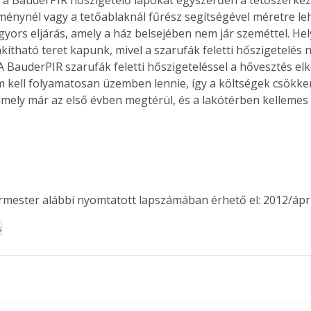
ménynél vagy a tetőablaknál fűrész segítségével méretre leh
gyors eljárás, amely a ház belsejében nem jár szeméttel. Hel
kítható teret kapunk, mivel a szarufák feletti hőszigetelés n
Együtt jobban megéri!
A BauderPIR szarufák feletti hőszigeteléssel a hővesztés elk
 kell folyamatosan üzemben lennie, így a költségek csökke
Bővebb információ itt!
k az
Együtt jobban megéri! A
amely már az első évben megtérül, és a lakótérben kellemes
mester
könyvek tetszőleges
er Old
párosítással kedvezményes
áron, 0 Ft postaköltséggel
ptapir új,
megrendelhetők!
és egyedi
tt
ermester alábbi nyomtatott lapszámában érhető el: 2012/ápril
lvasására
elefonon
s
nyelmesen
ben vagy
t is
. Bárhol,
ön élve
ashatók az