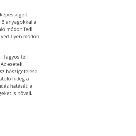
képességeit. 
lő anyagokkal a 
ló módon fedi 
l véd. Ilyen módon 
, fagyos téli 
 Az esetek 
sz hőszigetelése 
atoló hideg a 
ádáz hatását: a 
ket is növeli. 