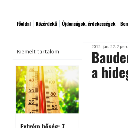
Főoldal
Közérdekű
Újdonságok, érdekességek
Bem
2012. jún. 22.
2 per
Bauder
Kiemelt tartalom
a hide
Extrém hőség: 7