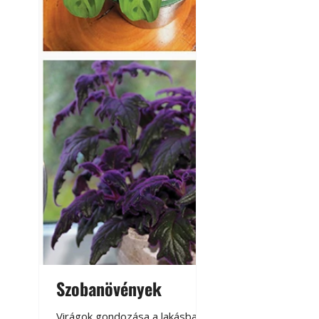
Betonjárda készít
készül tartós bet
Szobanövények
Virágoskert: k
teraszon, laká
Virágok gondozása a lakásban,