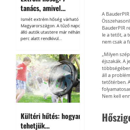
tanács, amivel
A BauderPIR 
megóvhatjuk
Ismét extrém hőség várható
Összehasonlí
autónkat a nyári
Magyarországon. A tűző napon
BauderPIR re
álló autók utastere már néhány
károktól
le a tetőt, a
perc alatt rendkívül
nem csak a f
felmelegszik, és rövid időn belül
akár a 60-70 °C-ot is
„Milyen szép 
megközelítheti. Ez nemcsak a
éjszakák. A 
beszállást teszi kellemetlenné,
többségében 
hanem az autó állapotára és a
áll a problé
benne hagyott tárgyakra is
tetőtérben. A
káros hatással lehet. Néhány
folyamatosan
egyszerű óvintézkedéssel
azonban jelentősen
Nem kell enne
csökkenthetjük a hőség káros
hatásait.
Hőszige
Kültéri hűtés: hogyan
tehetjük