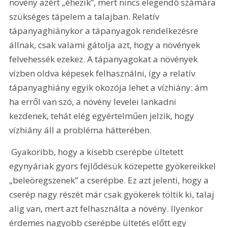
növény azért „éhezik”, mert nincs elegendő számára 
szükséges tápelem a talajban. Relatív 
tápanyaghiánykor a tápanyagok rendelkezésre 
állnak, csak valami gátolja azt, hogy a növények 
felvehessék ezekez. A tápanyagokat a növények 
vízben oldva képesek felhasználni, így a relatív 
tápanyaghiány egyik okozója lehet a vízhiány: ám 
ha erről van szó, a növény levelei lankadni 
kezdenek, tehát elég egyértelműen jelzik, hogy 
vízhiány áll a probléma hátterében.
 Gyakoribb, hogy a kisebb cserépbe ültetett 
egynyáriak gyors fejlődésük közepette gyökereikkel 
„beleöregszenek” a cserépbe. Ez azt jelenti, hogy a 
cserép nagy részét már csak gyökerek töltik ki, talaj 
alig van, mert azt felhasználta a növény. Ilyenkor 
érdemes nagyobb cserépbe ültetés előtt egy 