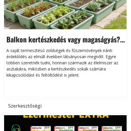
Balkon kertészkedés vagy magaságyás?
Helytakarékos kertészkedés
A saját termesztésű zöldségek és fűszernövények iránti
érdeklődés az elmúlt években látványosan megnőtt. Egyre
többen szeretnék tudni, honnan származik az élelmiszer az
l
asztalukra, miközben a kertészkedés sokak számára
kikapcsolódást és feltöltődést is jelent.
é
d
Szerkesztőségi