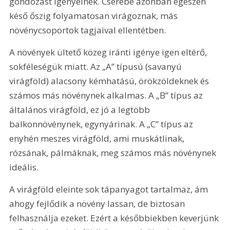
gondozást igényelnek. Cserébe azonban egészen 
késő őszig folyamatosan virágoznak, más 
növénycsoportok tagjaival ellentétben.
A növények ültető közeg iránti igénye igen eltérő, 
sokféleségük miatt. Az „A” típusú (savanyú 
virágföld) alacsony kémhatású, örökzöldeknek és 
számos más növénynek alkalmas. A „B” típus az 
általános virágföld, ez jó a legtöbb 
balkonnövénynek, egynyárinak. A „C” típus az 
enyhén meszes virágföld, ami muskátlinak, 
rózsának, pálmáknak, meg számos más növénynek 
ideális.
A virágföld eleinte sok tápanyagot tartalmaz, ám 
ahogy fejlődik a növény lassan, de biztosan 
felhasználja ezeket. Ezért a későbbiekben keverjünk 