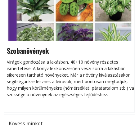
Szobanövények
Virágok gondozása a lakásban, 40+10 növény részletes
ismertetése! A könyv lexikonszerűen veszi sorra a lakásban
s
sikeresen tart­ha­tó növényeket. Már a növény kiválasztásakor
h
segítségünkre lesznek a leírások, mert pontosan megtudjuk,
k
hogy milyen körülményekre (hőmérséklet, páratartalom stb.) van
szüksége a növénynek az egészséges fejlődéshez.
t
Kövess minket