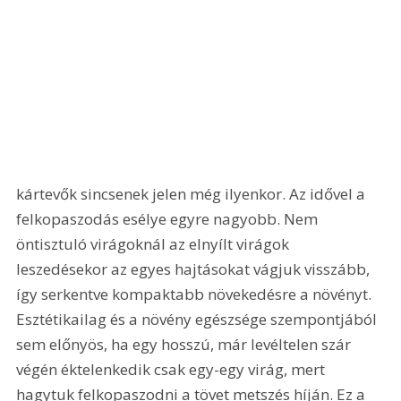
kártevők sincsenek jelen még ilyenkor. Az idővel a 
felkopaszodás esélye egyre nagyobb. Nem 
öntisztuló virágoknál az elnyílt virágok 
leszedésekor az egyes hajtásokat vágjuk visszább, 
így serkentve kompaktabb növekedésre a növényt. 
Esztétikailag és a növény egészsége szempontjából 
sem előnyös, ha egy hosszú, már levéltelen szár 
végén éktelenkedik csak egy-egy virág, mert 
hagytuk felkopaszodni a tövet metszés híján. Ez a 