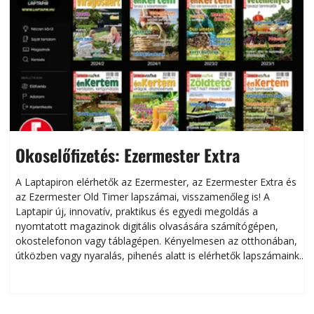
Okoselőfizetés: Ezermester Extra
A Laptapiron elérhetők az Ezermester, az Ezermester Extra és
az Ezermester Old Timer lapszámai, visszamenőleg is! A
Laptapir új, innovatív, praktikus és egyedi megoldás a
L
nyomtatott magazinok digitális olvasására számítógépen,
okostelefonon vagy táblagépen. Kényelmesen az otthonában,
útközben vagy nyaralás, pihenés alatt is elérhetők lapszámaink.
ú
Bárhol, bármikor, akár külföldön élve vagy dolgozva is
B
olvashatók az Ezermester lapszámai. A Laptapir kényelmes
megoldás, mert: – t