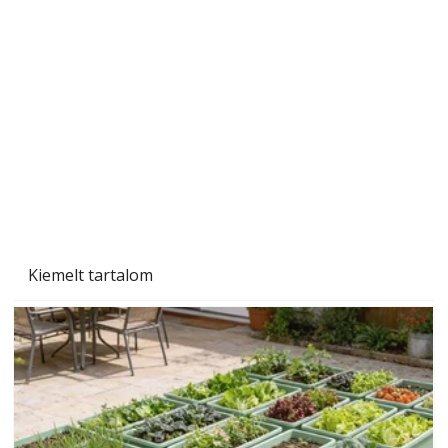
Szárazság a kertben – az aszály hatása a
növényekre és a védekezés lehetőségei
Kiemelt tartalom