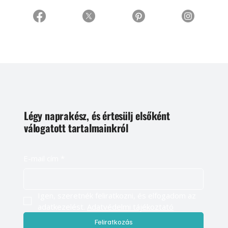
Légy naprakész, és értesülj elsőként
válogatott tartalmainkról
E-mail cím
*
Igen, szeretnék feliratkozni, és elfogadom az 
adatkezelést. 
Adatvédelmi tájékoztató
Feliratkozás