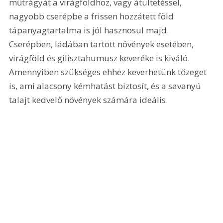
műtrágyát a virágföldhöz, vagy átültetéssel, 
nagyobb cserépbe a frissen hozzátett föld 
tápanyagtartalma is jól hasznosul majd. 
Cserépben, ládában tartott növények esetében, 
virágföld és gilisztahumusz keveréke is kiváló. 
Amennyiben szükséges ehhez keverhetünk tőzeget 
is, ami alacsony kémhatást biztosít, és a savanyú 
talajt kedvelő növények számára ideális.