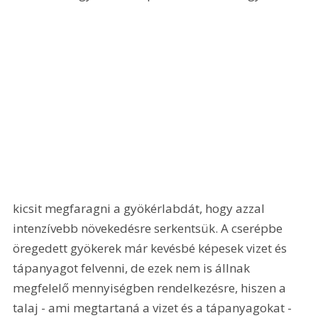
kicsit megfaragni a gyökérlabdát, hogy azzal 
intenzívebb növekedésre serkentsük. A cserépbe 
öregedett gyökerek már kevésbé képesek vizet és 
tápanyagot felvenni, de ezek nem is állnak 
megfelelő mennyiségben rendelkezésre, hiszen a 
talaj - ami megtartaná a vizet és a tápanyagokat - 