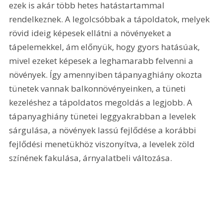
ezek is akár több hetes hatástartammal 
rendelkeznek. A legolcsóbbak a tápoldatok, melyek 
rövid ideig képesek ellátni a növényeket a 
tápelemekkel, ám előnyük, hogy gyors hatásúak, 
mivel ezeket képesek a leghamarabb felvenni a 
növények. Így amennyiben tápanyaghiány okozta 
tünetek vannak balkonnövényeinken, a tüneti 
kezeléshez a tápoldatos megoldás a legjobb. A 
tápanyaghiány tünetei leggyakrabban a levelek 
sárgulása, a növények lassú fejlődése a korábbi 
fejlődési menetükhöz viszonyítva, a levelek zöld 
színének fakulása, árnyalatbeli változása.