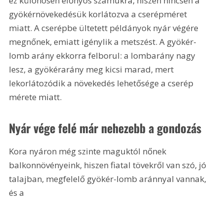
ez különösen előnyös számukra, hiszen nincsen a 
gyökérnövekedésük korlátozva a cserépméret 
miatt. A cserépbe ültetett példányok nyár végére 
megnőnek, emiatt igénylik a metszést. A gyökér-
lomb arány ekkorra felborul: a lombarány nagy 
lesz, a gyökérarány meg kicsi marad, mert 
lekorlátozódik a növekedés lehetősége a cserép 
mérete miatt.
Nyár vége felé már nehezebb a gondozás
Kora nyáron még szinte maguktól nőnek 
balkonnövényeink, hiszen fiatal tövekről van szó, jó 
talajban, megfelelő gyökér-lomb aránnyal vannak, 
és a 