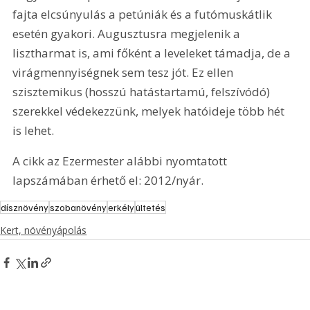
fajta elcsúnyulás a petúniák és a futómuskátlik 
esetén gyakori. Augusztusra megjelenik a 
lisztharmat is, ami főként a leveleket támadja, de a 
virágmennyiségnek sem tesz jót. Ez ellen 
szisztemikus (hosszú hatástartamú, felszívódó) 
szerekkel védekezzünk, melyek hatóideje több hét 
is lehet.
A cikk az Ezermester alábbi nyomtatott 
lapszámában érhető el: 2012/nyár.
dísznövény
szobanövény
erkély
ültetés
Kert, növényápolás