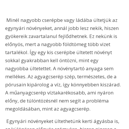
 Minél nagyobb cserépbe vagy ládába ültetjük az 
egynyári növényeket, annál jobb lesz nekik, hiszen 
gyökereik zavartalanul fejlődhetnek. Ez nekünk is 
előnyös, mert a nagyobb földtömeg több vizet 
tartalékol. Így egy kis cserépbe ültetett növényt 
sokkal gyakrabban kell öntözni, mint egy 
nagyobba ültetettet. A növénytartó anyaga sem 
mellékes. Az agyagcserép szép, természetes, de a 
pórusain kipárolog a víz, így könnyebben kiszárad. 
A műanyagcserép víztakarékosabb, ami nyáron 
előny, de túlöntözésnél nem segít a probléma 
megoldásában, mint az agyagcserép.
 Egynyári növényeket ültethetünk kerti ágyásba is, 