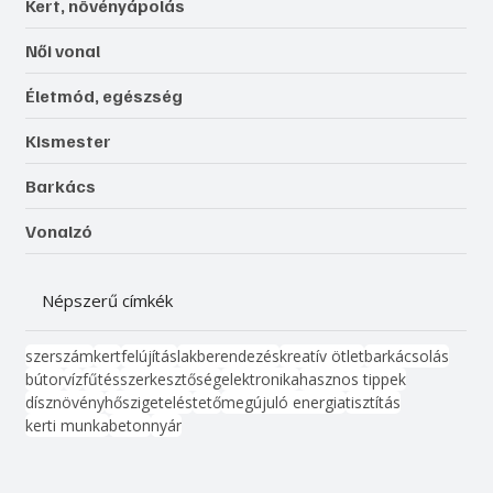
Kert, növényápolás
Női vonal
Életmód, egészség
Kismester
Barkács
Vonalzó
Népszerű címkék
szerszám
kert
felújítás
lakberendezés
kreatív ötlet
barkácsolás
bútor
víz
fűtés
szerkesztőség
elektronika
hasznos tippek
dísznövény
hőszigetelés
tető
megújuló energia
tisztítás
kerti munka
beton
nyár