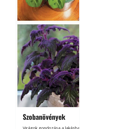
Szobanövények
Virágoskert: k
teraszon, laká
Virágok gondozása a lakásban,