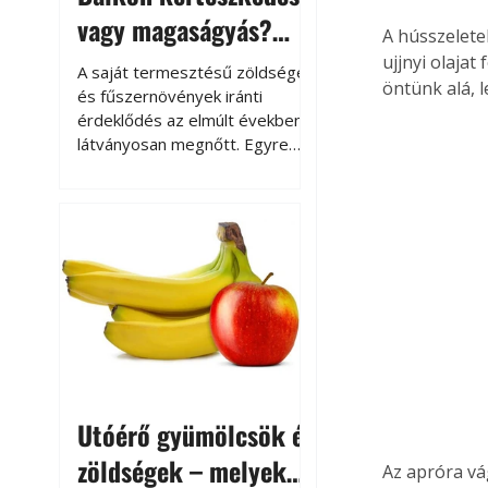
vagy magaságyás?
A hússzelet
Helytakarékos
ujjnyi olajat
A saját termesztésű zöldségek
öntünk alá, 
kertészkedés
és fűszernövények iránti
érdeklődés az elmúlt években
látványosan megnőtt. Egyre
többen szeretnék tudni, honnan
származik az élelmiszer az
asztalukra, miközben a
kertészkedés sokak számára
kikapcsolódást és feltöltődést
is jelent.
Utóérő gyümölcsök és
zöldségek – melyek
Az apróra vá