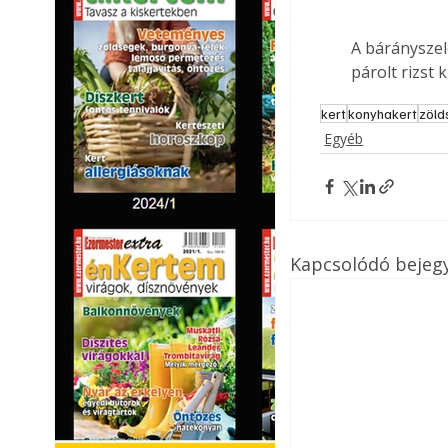
A bárányszele
párolt rizst 
kert
konyhakert
zöld
Egyéb
Kapcsolódó bejeg