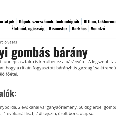
utatjuk
Gépek, szerszámok, technológiák
Otthon, lakberen
Életmód, egészség
Kismester
Barkács
Vonalzó
rc olvasás
yi gombás bárány
ti ünnepi asztalra is kerülhet ez a bárányétel. A legszebb ta
at, hogy a ritkán fogyasztott bárányhús gazdagítsa étrendü
ló főétel.
alók:
ányborda, 2 evőkanál vargányaőrlemény, 60 dkg erdei gomba, 
1 evőkanál liszt, 2 dl tejszín, őrölt bors, olaj, só.