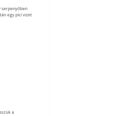
y serpenyőben 
án egy pici vizet 
sszük a 