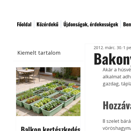
Főoldal
Közérdekű
Újdonságok, érdekességek
Bem
2012. márc. 30.
1 pe
Bakon
Kiemelt tartalom
Akár a húsvé
alkalmat adh
gazdag, táplá
Hozzáv
8 szelet bár
Balkon kertészkedés
vöröshagyma, 