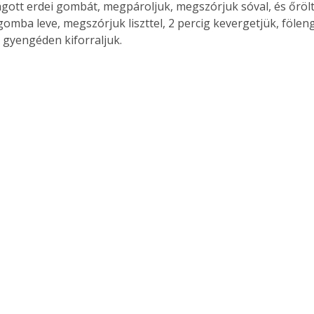
ágott erdei gombát, megpároljuk, megszórjuk sóval, és őrölt
gomba leve, megszórjuk liszttel, 2 percig kevergetjük, fölen
s gyengéden kiforraljuk.