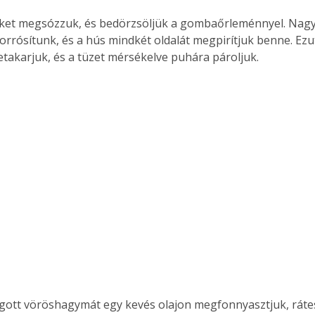
eket megsózzuk, és bedörzsöljük a gombaőrleménnyel. Nag
 forrósítunk, és a hús mindkét oldalát megpirítjuk benne. Ezut
letakarjuk, és a tüzet mérsékelve puhára pároljuk.
gott vöröshagymát egy kevés olajon megfonnyasztjuk, ráte