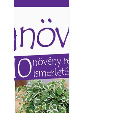
Ezermester lapszámai. A
Ezermester lapszámai
Laptapir kényelmes megoldás,
Laptapir kényelmes 
mert: – t
mert: – t
Virágoskert: kert