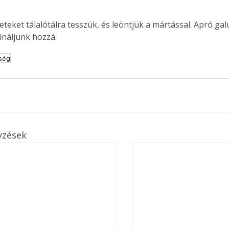
teket tálalótálra tesszük, és leöntjük a mártással. Apró gal
kínáljunk hozzá.
ség
yzések