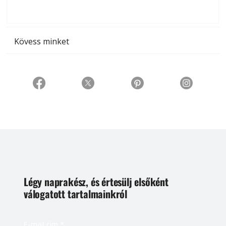
t
Kövess minket
Légy naprakész, és értesülj elsőként
válogatott tartalmainkról
E-mail cím
*