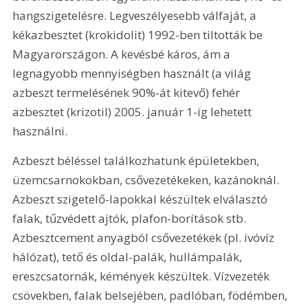
hangszigetelésre. Legveszélyesebb válfaját, a 
kékazbesztet (krokidolit) 1992-ben tiltották be 
Magyarországon. A kevésbé káros, ám a 
legnagyobb mennyiségben használt (a világ 
azbeszt termelésének 90%-át kitevő) fehér 
azbesztet (krizotil) 2005. január 1-ig lehetett 
használni.
Azbeszt béléssel találkozhatunk épületekben, 
üzemcsarnokokban, csővezeté­keken, kazánoknál. 
Azbeszt szigetelő-lapokkal készültek elválasztó 
falak, tűzvédett ajtók, plafon-borítások stb. 
Azbesztcement anyagból csővezetékek (pl. ivóvíz 
hálózat), tető és oldal-palák, hullámpalák, 
ereszcsatornák, kémények készültek. Vízvezeték 
csövekben, falak belsejében, padlóban, födémben, 