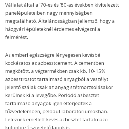
Vállalat által a ’70-es és ’80-as években kivitelezett 
panelépületeiben nagy mennyiségben 
megtalálható. Általánosságban jellemző, hogy a 
házgyári épületeknél érdemes elvégezni a 
felmérést.
Az emberi egészségre lényegesen kevésbé 
kockázatos az azbesztcement. A cementben 
megkötött, a végtermékben csak kb. 10-15% 
azbesztrostot tartalmazó anyagból a veszélyt 
jelentő szálak csak az anyag szétmorzsolásakor 
kerülnek ki a levegőbe. Porlódó azbesztet 
tartalmazó anyagok igen elterjedtek a 
tűzvédelemben, például laboratóriumokban. 
Léteznek emellett kevés azbesztet tartalmazó 
különböző szigetelő lapok is.