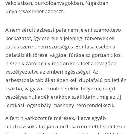
vakolatban, burkolóanyagokban, fúgákban 
ugyancsak lehet azbeszt.
A nem sérült azbeszt pala nem jelent számottevő 
kockázatot, így cseréje a jelenlegi törvények és 
tudás szerint nem szükséges. Bontása esetén a 
palatáblák törése, vágása, fúrása szigorúan tilos, 
hiszen kizárólag ily módon kerülhet a levegőbe, 
veszélyeztetve az emberi egészséget. Az 
azbesztpala táblákat épen kell duplafalú polietilén 
zsákba, vagy zárt konténerekbe helyezni, majd 
veszélyes hulladéklerakóba szállíttatni, míg az új 
lerakási jogszabály máshogy nem rendelkezik. 
A fent hivatkozott felmérések, illetve egyéb 
adatbázisok alapján a biztosan érintett területeken 