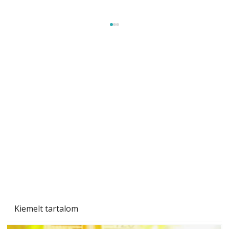
Beton járdalap készítése és lerakása – gyári
és saját készítésű megoldások
Kiemelt tartalom