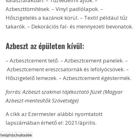
válaszfalakban. – Tűzvédelmi ajtók. – 
Azbeszttömítések. – Vinyl padlólapok. – 
Hőszigetelés a kazánok körül. – Textil például tűz 
takarók. – Dekorációs fal- és mennyezeti bevonatok. 
Azbeszt az épületen kívül:
– Azbesztcement tető. – Azbesztcement panelek. –
 Azbesztcement ereszcsatornák és lefolyócsövek. – 
Hőszigetelő lemezek. – Azbesztcement égéstermék.
forrás: Azbeszt szakmai tájékoztató füzet (Magyar 
Azbeszt-mentesítők Szövetsége) 
A cikk az Ezermester alábbi nyomtatott 
lapszámában érhető el: 2021/április.
felújítás
hulladék