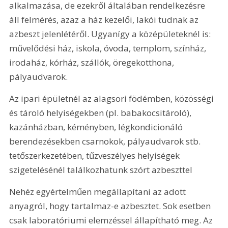
alkalmazása, de ezekről általában rendelkezésre 
áll felmérés, azaz a ház kezelői, lakói tudnak az 
azbeszt jelenlétéről. Ugyanígy a középületeknél is: 
művelődési ház, iskola, óvoda, templom, színház, 
irodaház, kórház, szállók, öregekotthona, 
pályaudvarok.
Az ipari épületnél az alagsori födémben, közösségi 
és tároló helyiségekben (pl. babakocsitároló), 
kazánházban, kéményben, légkondicionáló 
berendezésekben csarnokok, pályaudvarok stb. 
tetőszerkezetében, tűzveszélyes helyiségek 
szigetelésénél találkozhatunk szórt azbeszttel
Nehéz egyértelműen megállapítani az adott 
anyagról, hogy tartalmaz-e azbesztet. Sok esetben 
csak laboratóriumi elemzéssel állapítható meg. Az 