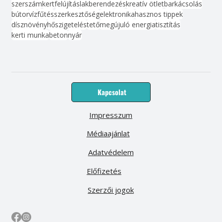
szerszám
kert
felújítás
lakberendezés
kreatív ötlet
barkácsolás
bútor
víz
fűtés
szerkesztőség
elektronika
hasznos tippek
dísznövény
hőszigetelés
tető
megújuló energia
tisztítás
kerti munka
beton
nyár
Kapcsolat
Impresszum
Médiaajánlat
Adatvédelem
Előfizetés
Szerzői jogok