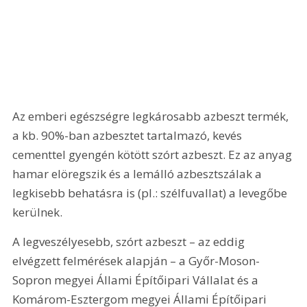
Az emberi egészségre legkárosabb azbeszt termék, 
a kb. 90%-ban azbesztet tartalmazó, kevés 
cementtel gyengén kötött szórt azbeszt. Ez az anyag 
hamar elöregszik és a lemálló azbesztszálak a 
legkisebb behatásra is (pl.: szélfuvallat) a levegőbe 
kerülnek.
A legveszélyesebb, szórt azbeszt – az eddig 
elvégzett felmérések alapján – a Győr-Moson-
Sopron megyei Állami Építőipari Vállalat és a 
Komárom-Esztergom megyei Állami Építőipari 