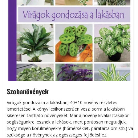
Szobanövények
Virágok gondozása a lakásban, 40+10 növény részletes
ismertetése! A könyv lexikonszerűen veszi sorra a lakásban
s
sikeresen tart­ha­tó növényeket. Már a növény kiválasztásakor
h
segítségünkre lesznek a leírások, mert pontosan megtudjuk,
k
hogy milyen körülményekre (hőmérséklet, páratartalom stb.) van
szüksége a növénynek az egészséges fejlődéshez.