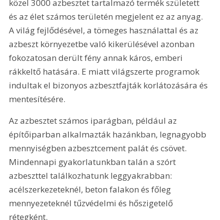
közel 3000 azbesztet tartalmazó termék született 
és az élet számos területén megjelent ez az anyag. 
A világ fejlődésével, a tömeges használattal és az 
azbeszt környezetbe való kikerülésével azonban 
fokozatosan derült fény annak káros, emberi 
rákkeltő hatására. E miatt világszerte programok 
indultak el bizonyos azbesztfajták korlátozására és 
mentesítésére.
Az azbesztet számos iparágban, például az 
építőiparban alkalmazták hazánkban, legnagyobb 
mennyiségben azbesztcement palát és csövet. 
Mindennapi gyakorlatunkban talán a szórt 
azbeszttel találkozhatunk leggyakrabban: 
acélszerkezeteknél, beton falakon és főleg 
mennyezeteknél tűzvédelmi és hőszigetelő 
rétegként.