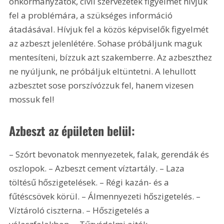
önkormányzatok, civil szervezetek figyelmét hívjuk 
fel a problémára, a szükséges információ 
átadásával. Hívjuk fel a közös képviselők figyelmét 
az azbeszt jelenlétére. Sohase próbáljunk maguk 
mentesíteni, bízzuk azt szakemberre. Az azbeszthez 
ne nyúljunk, ne próbáljuk eltüntetni. A lehullott 
azbesztet sose porszívózzuk fel, hanem vizesen 
mossuk fel!
Azbeszt az épületen belül:
– Szórt bevonatok mennyezetek, falak, gerendák és 
oszlopok. – Azbeszt cement víztartály. – Laza 
töltésű hőszigetelések. – Régi kazán- és a 
fűtéscsövek körül. – Álmennyezeti hőszigetelés. – 
Víztároló ciszterna. – Hőszigetelés a 