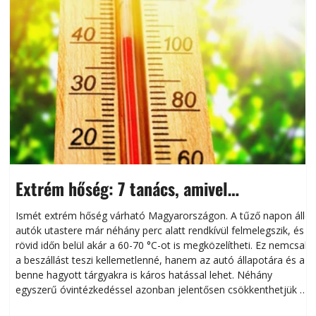
Extrém hőség: 7 tanács, amivel
megóvhatjuk autónkat a nyári károktól
Ismét extrém hőség várható Magyarországon. A tűző napon álló
autók utastere már néhány perc alatt rendkívül felmelegszik, és
rövid időn belül akár a 60-70 °C-ot is megközelítheti. Ez nemcsak
n
a beszállást teszi kellemetlenné, hanem az autó állapotára és a
benne hagyott tárgyakra is káros hatással lehet. Néhány
egyszerű óvintézkedéssel azonban jelentősen csökkenthetjük a
hőség káros hatásait.