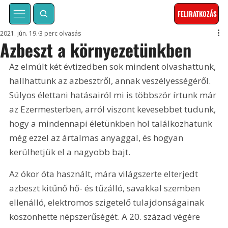
FELIRATKOZÁS
2021. jún. 19.
3 perc olvasás
Azbeszt a környezetünkben
Az elmúlt két évtizedben sok mindent olvashattunk, 
hallhattunk az azbesztről, annak veszélyességéről. 
Súlyos élettani hatásairól mi is többször írtunk már 
az Ezermesterben, arról viszont kevesebbet tudunk, 
hogy a mindennapi életünkben hol találkozhatunk 
még ezzel az ártalmas anyaggal, és hogyan 
kerülhetjük el a nagyobb bajt.
Az ókor óta használt, mára világszerte elterjedt 
azbeszt kitűnő hő- és tűzálló, savakkal szemben 
ellenálló, elektromos szigetelő tulajdonságainak 
köszönhette népszerűségét. A 20. század végére 