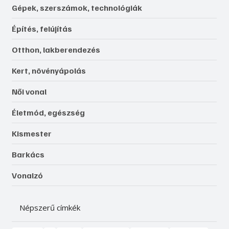
Gépek, szerszámok, technológiák
Építés, felújítás
Otthon, lakberendezés
Kert, növényápolás
Női vonal
Életmód, egészség
Kismester
Barkács
Vonalzó
Népszerű címkék