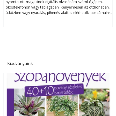
nyomtatott magazinok digitális olvasására számítógépen,
okostelefonon vagy táblagépen. Kényelmesen az otthonában,
útközben vagy nyaralás, pihenés alatt is elérhetők lapszámaink.
ú
Bárhol, bármikor, akár külföldön élve vagy dolgozva is
B
olvashatók az Ezermester lapszámai. A Laptapir kényelmes
megoldás, mert: – t
Kiadványaink