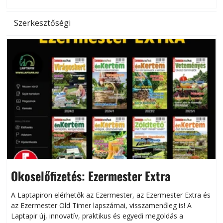
l
Szerkesztőségi
Okoselőfizetés: Ezermester Extra
A Laptapiron elérhetők az Ezermester, az Ezermester Extra és
az Ezermester Old Timer lapszámai, visszamenőleg is! A
Laptapir új, innovatív, praktikus és egyedi megoldás a
L