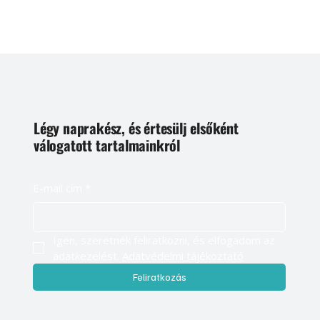
Légy naprakész, és értesülj elsőként
válogatott tartalmainkról
E-mail cím
*
Igen, szeretnék feliratkozni, és elfogadom az 
adatkezelést. 
Adatvédelmi tájékoztató
Feliratkozás