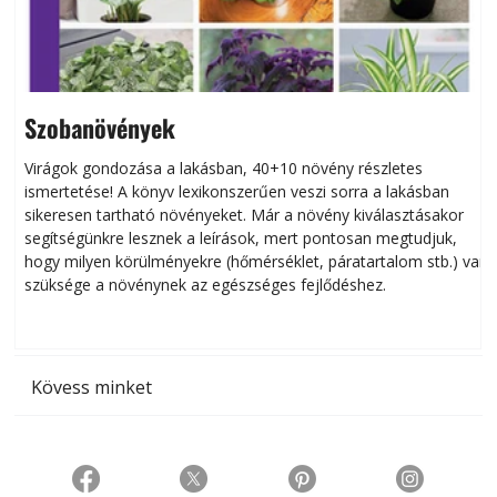
Szobanövények
Virágok gondozása a lakásban, 40+10 növény részletes
ismertetése! A könyv lexikonszerűen veszi sorra a lakásban
s
sikeresen tart­ha­tó növényeket. Már a növény kiválasztásakor
h
segítségünkre lesznek a leírások, mert pontosan megtudjuk,
k
hogy milyen körülményekre (hőmérséklet, páratartalom stb.) van
szüksége a növénynek az egészséges fejlődéshez.
t
Kövess minket