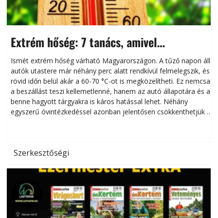
Extrém hőség: 7 tanács, amivel
megóvhatjuk autónkat a nyári károktól
Ismét extrém hőség várható Magyarországon. A tűző napon álló
autók utastere már néhány perc alatt rendkívül felmelegszik, és
rövid időn belül akár a 60-70 °C-ot is megközelítheti. Ez nemcsak
n
a beszállást teszi kellemetlenné, hanem az autó állapotára és a
benne hagyott tárgyakra is káros hatással lehet. Néhány
egyszerű óvintézkedéssel azonban jelentősen csökkenthetjük a
hőség káros hatásait.
l
Szerkesztőségi