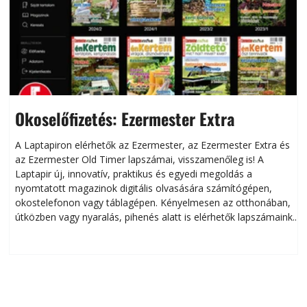
Okoselőfizetés: Ezermester Extra
A Laptapiron elérhetők az Ezermester, az Ezermester Extra és
az Ezermester Old Timer lapszámai, visszamenőleg is! A
Laptapir új, innovatív, praktikus és egyedi megoldás a
L
nyomtatott magazinok digitális olvasására számítógépen,
okostelefonon vagy táblagépen. Kényelmesen az otthonában,
útközben vagy nyaralás, pihenés alatt is elérhetők lapszámaink.
ú
Bárhol, bármikor, akár külföldön élve vagy dolgozva is
B
olvashatók az Ezermester lapszámai. A Laptapir kényelmes
megoldás, mert: – t