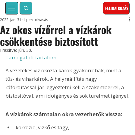
FELIRATKOZÁS
2022. jan. 31.
1 perc olvasás
Az okos vízőrrel a vízkárok
csökkentése biztosított
Frissítve:
jún. 30.
Támogatott tartalom
A vezetékes víz okozta károk gyakoribbak, mint a 
tűz- és viharkárok. A helyreállítás nagy 
ráfordítással jár: egyeztetni kell a szakemberrel, a 
biztosítóval, ami időigényes és sok türelmet igényel.
A vízkárok számtalan okra vezethetők vissza:
korrózió, vízkő és fagy,