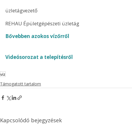
üzletágvezető
REHAU Épületgépészeti üzletág
Bővebben az
okos vízőrről
Videósorozat a telepítésről
víz
Támogatott tartalom
Kapcsolódó bejegyzések