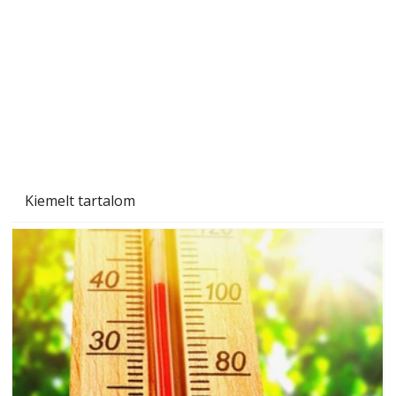
Tiszta homlokzat éveken át
Kiemelt tartalom