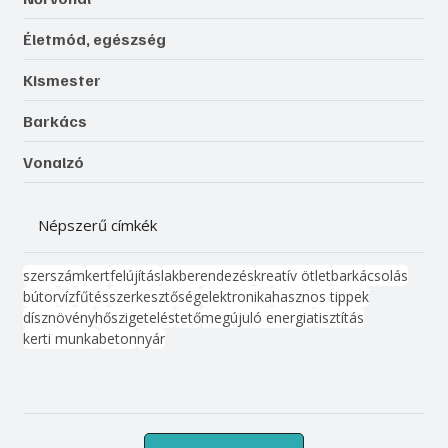
Életmód, egészség
Kismester
Barkács
Vonalzó
Népszerű címkék
szerszám
kert
felújítás
lakberendezés
kreatív ötlet
barkácsolás
bútor
víz
fűtés
szerkesztőség
elektronika
hasznos tippek
dísznövény
hőszigetelés
tető
megújuló energia
tisztítás
kerti munka
beton
nyár