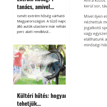
Ami a közös:
tanács, amivel
kerül sor, tá
megóvhatjuk
Ismét extrém hőség várható
Mivel ilyen 
autónkat a nyári
Magyarországon. A tűző napon
nézhettük me
álló autók utastere már néhány
jogalkotó sp
károktól
perc alatt rendkívül
vagy egyszer
felmelegszik, és rövid időn belül
elállhatunk 
akár a 60-70 °C-ot is
minőségi hib
megközelítheti. Ez nemcsak a
beszállást teszi kellemetlenné,
hanem az autó állapotára és a
benne hagyott tárgyakra is
káros hatással lehet. Néhány
egyszerű óvintézkedéssel
azonban jelentősen
csökkenthetjük a hőség káros
hatásait.
Kültéri hűtés: hogyan
tehetjük