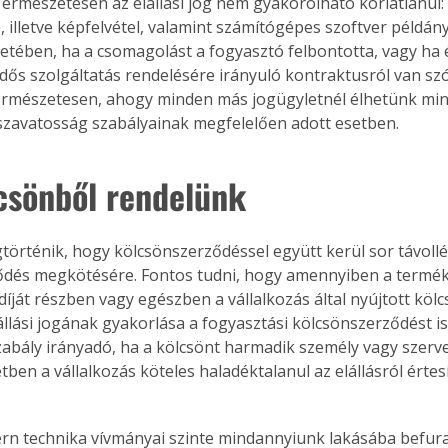
Természetesen az elállási jog nem gyakorolható korlátlanul:
, illetve képfelvétel, valamint számítógépes szoftver példá
tében, ha a csomagolást a fogyasztó felbontotta, vagy ha éte
dős szolgáltatás rendelésére irányuló kontraktusról van szó
rmészetesen, ahogy minden más jogügyletnél élhetünk minő
s szavatosság szabályainak megfelelően adott esetben.
csönből rendelünk
örténik, hogy kölcsönszerződéssel együtt kerül sor távollé
ődés megkötésére. Fontos tudni, hogy amennyiben a termék 
díját részben vagy egészben a vállalkozás által nyújtott kölcs
llási jogának gyakorlása a fogyasztási kölcsönszerződést is 
abály irányadó, ha a kölcsönt harmadik személy vagy szervez
ben a vállalkozás köteles haladéktalanul az elállásról értesí
rn technika vívmányai szinte mindannyiunk lakásába befura