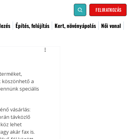
FELIRATKOZÁS
dezés
Építés, felújítás
Kert, növényápolás
Női vonal
terméket, 
k köszönhető a 
ennünk speciális 
énő vásárlás: 
orán távközlő 
köz lehet 
gy akár fax is. 