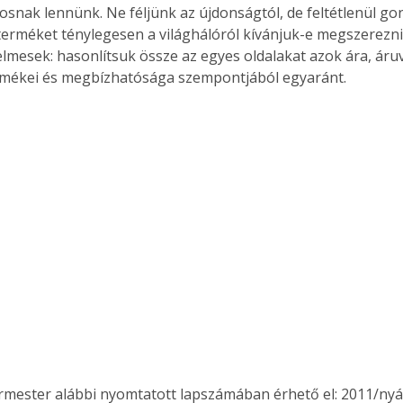
osnak lennünk. Ne féljünk az újdonságtól, de feltétlenül gon
 terméket ténylegesen a világhálóról kívánjuk-e megszerezni,
elmesek: hasonlítsuk össze az egyes oldalakat azok ára, áruv
rmékei és megbízhatósága szempontjából egyaránt.
Együtt jobban megéri!
Bővebb információ itt!
k az
Együtt jobban megéri! A
mester
könyvek tetszőleges
er Old
párosítással kedvezményes
áron, 0 Ft postaköltséggel
ptapir új,
megrendelhetők!
és egyedi
tt
lvasására
elefonon
nyelmesen
ben vagy
t is
. Bárhol,
ön élve
ermester alábbi nyomtatott lapszámában érhető el: 2011/nyá
ashatók az