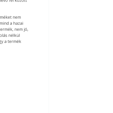
évő fél között 
erméket nem 
mind a hazai 
termék, nem jó, 
lás nélkül 
gy a termék 