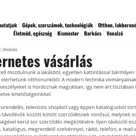
utatjuk
Gépek, szerszámok, technológiák
Otthon, lakberen
Életmód, egészség
Kismester
Barkács
Vonalzó
c olvasás
ernetes vásárlás
kell mozdulnunk a lakásból, egyetlen kattintással bármilyen 
t elérhetünk otthonunkból. A modern technika vívmányaina
veszélyeket is hordoznak magukban, így nem árt tisztában l
lletve lehetőségeinkkel.
rurendelés, televíziós shopból vagy éppen katalógusból tört
 távollévők között kötött szerződésnek minősül, melynek s
ségével kerül sor szerződés megkötésére. Ilyen távközlő esz
katalógus, megrendelő szelvénnyel, rádió, telefon, e-mail va