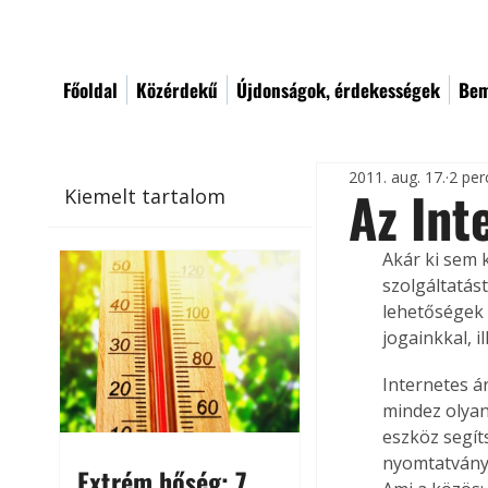
Főoldal
Közérdekű
Újdonságok, érdekességek
Bem
2011. aug. 17.
2 per
Az Int
Kiemelt tartalom
Akár ki sem 
szolgáltatás
lehetőségek 
jogainkkal, i
Internetes á
mindez olyan
eszköz segít
nyomtatvány, 
Extrém hőség: 7