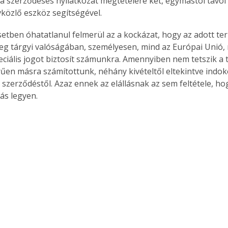
 a szerződéses nyilatkozat megtételére két, egymástól távol l
vközlő eszköz segítségével.
esetben óhatatlanul felmerül az a kockázat, hogy az adott t
g tárgyi valóságában, személyesen, mind az Európai Unió, 
eciális jogot biztosít számunkra. Amennyiben nem tetszik a 
űen másra számítottunk, néhány kivételtől eltekintve indoko
a szerződéstől. Azaz ennek az elállásnak az sem feltétele, ho
ás legyen.