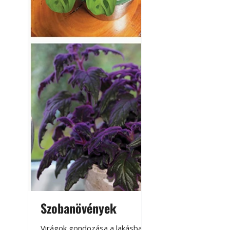
Napégés kezelése 
nap ért?
Szobanövények
Virágoskert: k
teraszon, laká
Virágok gondozása a lakásban,