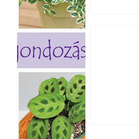
Extrém hőség: 7 
autónkat a nyári 