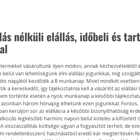
ás nélküli elállás, időbeli és tar
al
erméket vásároltunk ilyen módon, annak kézhezvételétől s
elül van lehetőségünk élni elállási jogunkkal, míg szolgált
és napjától kezdődik a 8 munkanap. Mivel mindkét esetben
ik a kereskedőt, így tájékoztatnia kell a vásárlót az elállási 
m történte esetén a nyolc munkanap a későbbi tájékoztatás
bb azonban három hónapig élhetünk ezen jogunkkal. Fontos,
ban kerüljön sor az elállásra a későbbi bizonyíthatóság érde
lalkozás legkésőbb harminc napon belül köteles a kifizetett 
. A visszaszállítás költsége ugyan a fogyasztót terheli, de eze
em rendeltetésszerű használatból eredő kár megtérítésén fel