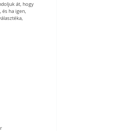
doljuk át, hogy 
 és ha igen, 
álasztéka, 
r