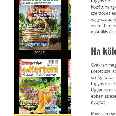
fogyasztót. 
között hang-
szerződés ese
vagy szabadi
esetekben te
a jótállás é
Ha köl
Gyakran megt
kötött szerz
szolgáltatás 
fogyasztó elá
Ugyanez a sz
ebben az eset
nyújtót.
Mivel a mode