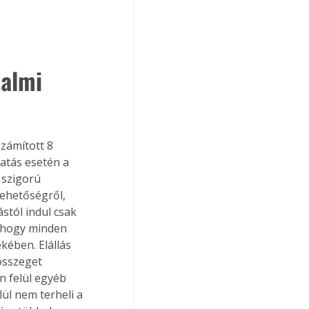
talmi 
zámított 8 
atás esetén a 
 szigorú 
lehetőségről, 
tól indul csak 
 hogy minden 
kében. Elállás 
összeget 
n felül egyéb 
ül nem terheli a 