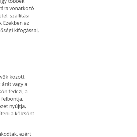
 így többek 
nyára vonatkozó 
l, szállítási 
. Ezekben az 
ségi kifogással, 
vők között 
árát vagy a 
ön fedezi, a 
felbontja. 
et nyújtja, 
teni a kölcsönt 
kodtak, ezért 