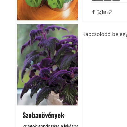
Kapcsolódó bejeg
Szobanövények
Virágoskert: k
teraszon, laká
Virágok gondozása a lakásban,