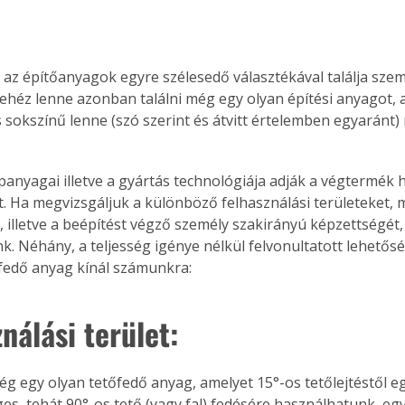
az építőanyagok egyre szélesedő választékával találja sze
ehéz lenne azonban találni még egy olyan építési anyagot, 
s sokszínű lenne (szó szerint és átvitt értelemben egyaránt)
panyagai illetve a gyártás technológiája adják a végtermék h
. Ha megvizsgáljuk a különböző felhasználási területeket,
t, illetve a beépítést végző személy szakirányú képzettségét
nk. Néhány, a teljesség igénye nélkül felvonultatott lehetősé
fedő anyag kínál számunkra:
nálási terület:
es, tehát 90°-os tető (vagy fal) fedésére használhatunk, egy