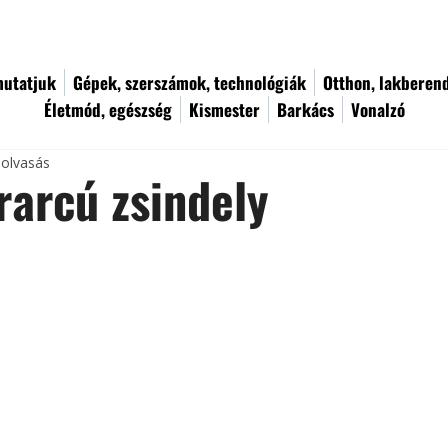
utatjuk
Gépek, szerszámok, technológiák
Otthon, lakberen
Életmód, egészség
Kismester
Barkács
Vonalzó
 olvasás
rarcú zsindely