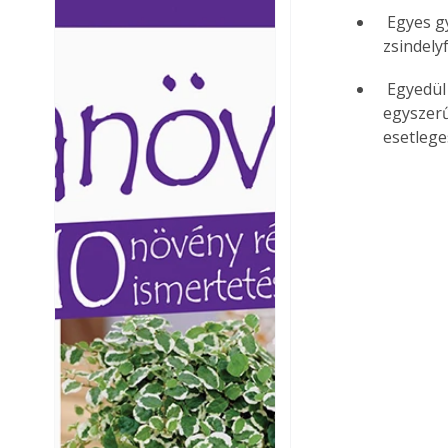
 Egyes gyártók által kifejlesztett új technológiák már a betonból kialakított födémek 
Ezermester lapszámai. A
Ezermester lapszámai
Laptapir kényelmes megoldás,
Laptapir kényelmes 
zsindely
mert: – t
mert: – t
 Egyedül a zsindelyfedésnél lehet a későbbi felújítás során a következő réteget 
egyszerű
esetlege