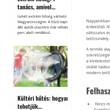
tanács, amivel
megóvhatjuk
Ismét extrém hőség várható
Napjainkban 
autónkat a nyári
Magyarországon. A tűző napon
érdeklődő. N
álló autók utastere már néhány
károktól
perc alatt rendkívül
változatos é
felmelegszik, és rövid időn belül
tetőzsindely.
akár a 60-70 °C-ot is
megközelítheti. Ez nemcsak a
A termék ala
beszállást teszi kellemetlenné,
sokrétűségét
hanem az autó állapotára és a
a kivitelezés
benne hagyott tárgyakra is
skálát találu
káros hatással lehet. Néhány
modern tető
egyszerű óvintézkedéssel
azonban jelentősen
csökkenthetjük a hőség káros
Felhasz
hatásait.
Kültéri hűtés: hogyan
 Nincs még egy olyan tetőfedő anyag, amelyet 15°-os tetőlejtéstől egészen a 
tehetjük
függőleg