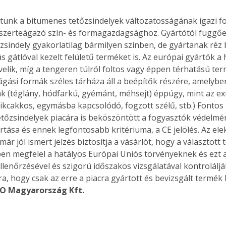
ztünk a bitumenes tetőzsindelyek változatosságának igazi fo
 szerteágazó szín- és formagazdagsághoz. Gyártótól függő
zsindely gyakorlatilag bármilyen színben, de gyártanak réz b
 gátlóval kezelt felületű terméket is. Az európai gyártók 
velik, míg a tengeren túlról foltos vagy éppen térhatású te
ágási formák széles tárháza áll a beépítők részére, amelyb
k (téglány, hódfarkú, gyémánt, méhsejt) éppúgy, mint az e
(cikcakkos, egymásba kapcsolódó, fogzott szélű, stb.) Fontos 
tőzsindelyek piacára is beköszöntött a fogyasztók védelmé
rtása és ennek legfontosabb kritériuma, a CE jelölés. Az ele
ár jól ismert jelzés biztosítja a vásárlót, hogy a választot
n megfelel a hatályos Európai Uniós törvényeknek és ezt a
lenőrzésével és szigorú időszakos vizsgálatával kontrolálják.
ra, hogy csak az erre a piacra gyártott és bevizsgált termék 
KO Magyarország Kft.