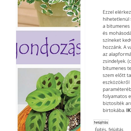
Ezzel elérke
hihetetlenül
a bitumenes 
és mohásodás
színeket ked
hozzánk. A v
az alapformá
zsindelyek. 
bitumenes te
szem előtt ta
eszközökről m
paraméterébe
folyamatos el
biztosíték ar
birtokába. 
I
felújítás
Építés, felújítás