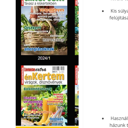
 Kis súlya miatt ideális anyaga régi, statikailag problémás vagy műemlék épületek 
felújítá
 Használhatjuk kis kerti játszóház amatőr házi fedésére éppúgy, mint előtetőnk vagy 
házunk t