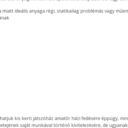
sának
etejének saját munkával történő kivitelezésére, de ugyanak