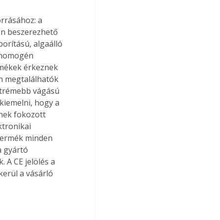
rrásához: a 
en beszerezhető 
orítású, algaálló 
a homogén 
rmékek érkeznek 
en megtalálhatók 
xtrémebb vágású 
kiemelni, hogy a 
nek fokozott 
ktronikai 
t termék minden 
 gyártó 
 A CE jelölés a 
kerül a vásárló 