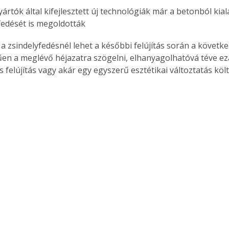
. A
megoldás,
fedését is megoldották
en a meglévő héjazatra szögelni, elhanyagolhatóvá téve ezá
s felújítás vagy akár egy egyszerű esztétikai változtatás költ