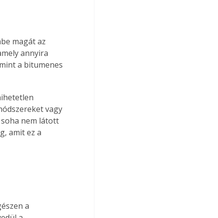
mbe magát az 
amely annyira 
 mint a bitumenes 
ihetetlen 
 módszereket vagy 
, soha nem látott 
g, amit ez a 
edül a 