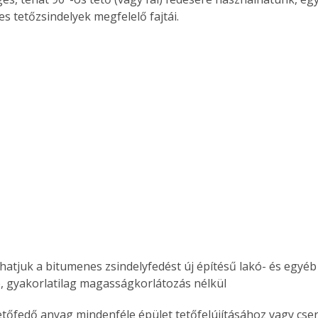
s tetőzsindelyek megfelelő fajtái.
, gyakorlatilag magasságkorlátozás nélkül
tetőfedő anyag mindenféle épület tetőfelújításához vagy cse