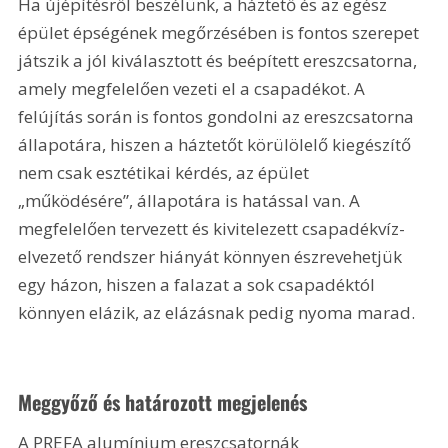
Ha újépítésről beszélünk, a háztető és az egész 
épület épségének megőrzésében is fontos szerepet 
játszik a jól kiválasztott és beépített ereszcsatorna, 
amely megfelelően vezeti el a csapadékot. A 
felújítás során is fontos gondolni az ereszcsatorna 
állapotára, hiszen a háztetőt körülölelő kiegészítő 
nem csak esztétikai kérdés, az épület 
„működésére”, állapotára is hatással van. A 
megfelelően tervezett és kivitelezett csapadékvíz-
elvezető rendszer hiányát könnyen észrevehetjük 
egy házon, hiszen a falazat a sok csapadéktól 
könnyen elázik, az elázásnak pedig nyoma marad.
Meggyőző és határozott megjelenés
A PREFA alumínium ereszcsatornák 