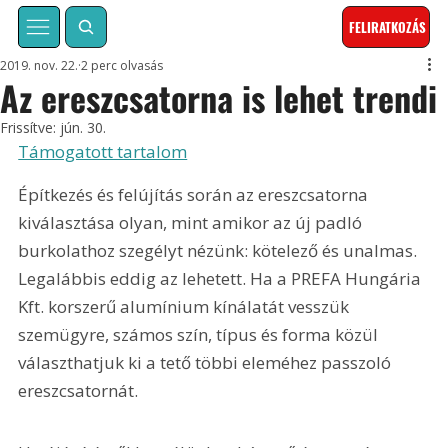
FELIRATKOZÁS
2019. nov. 22.
2 perc olvasás
Az ereszcsatorna is lehet trendi
Frissítve:
jún. 30.
Támogatott tartalom
Építkezés és felújítás során az ereszcsatorna 
kiválasztása olyan, mint amikor az új padló 
burkolathoz szegélyt nézünk: kötelező és unalmas. 
Legalábbis eddig az lehetett. Ha a PREFA Hungária 
Kft. korszerű alumínium kínálatát vesszük 
szemügyre, számos szín, típus és forma közül 
választhatjuk ki a tető többi eleméhez passzoló 
ereszcsatornát.