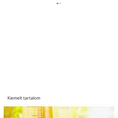
Tiszta homlokzat éveken át
Kiemelt tartalom