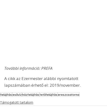
További információ: PREFA
A cikk az Ezermester alábbi nyomtatott 
lapszámában érhető el: 2019/november.
felújítás
esővíz
házfelújítás
tetőfelújítás
ereszcsatorna
Támogatott tartalom