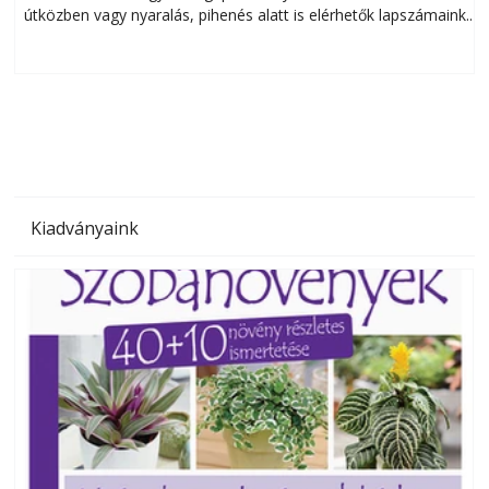
útközben vagy nyaralás, pihenés alatt is elérhetők lapszámaink.
ú
Bárhol, bármikor, akár külföldön élve vagy dolgozva is
B
olvashatók az Ezermester lapszámai. A Laptapir kényelmes
megoldás, mert: – t
Kiadványaink