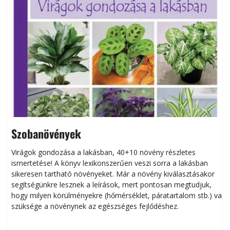
Szobanövények
Virágok gondozása a lakásban, 40+10 növény részletes
ismertetése! A könyv lexikonszerűen veszi sorra a lakásban
s
sikeresen tart­ha­tó növényeket. Már a növény kiválasztásakor
h
segítségünkre lesznek a leírások, mert pontosan megtudjuk,
k
hogy milyen körülményekre (hőmérséklet, páratartalom stb.) van
szüksége a növénynek az egészséges fejlődéshez.
t