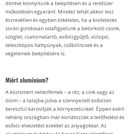
döntve könnyítünk a beépítésen és a rendszer 
működésén egyaránt. Mindez tehát akkor lesz 
észrevétlen és egyben tökéletes, ha a kivitelezés 
során gondosan odafigyelünk a betorkoló csonk, 
szöglet, csatornatartó, esővízgyűjtő, vízlopó, 
teleszkópos hattyúnyak, csőbilincsek és a 
végelemek beépítésére is.
Miért alumínium?
A közismert nehézfémek – a réz, a cink vagy az 
ólom – a talajba jutva a szennyezett esővízen 
keresztül károsítják a környezetünket. Éppen ezért 
néhány országban már korlátozzák a tetőfedést és 
esővíz-elvezetést ezekkel az anyagokkal. Az 
alumínium gyártása és használata jelentősen 