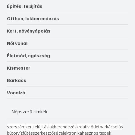
Építés, felújítás
Otthon, lakberendezés
Kert, növényápolás
Női vonal
Életmód, egészség
Kismester
Barkács
Vonalzó
Népszerű címkék
szerszám
kert
felújítás
lakberendezés
kreatív ötlet
barkácsolás
bútor
víz
fűtés
szerkesztőség
elektronika
hasznos tippek