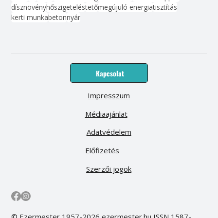
dísznövény
hőszigetelés
tető
megújuló energia
tisztítás
kerti munka
beton
nyár
Kapcsolat
Impresszum
Médiaajánlat
Adatvédelem
Előfizetés
Szerzői jogok
© Ezermester 1957-2026 ezermester.hu ISSN 1587-