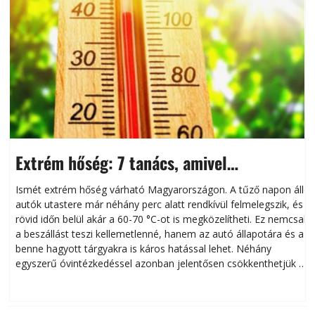
Extrém hőség: 7 tanács, amivel
megóvhatjuk autónkat a nyári károktól
Ismét extrém hőség várható Magyarországon. A tűző napon álló
autók utastere már néhány perc alatt rendkívül felmelegszik, és
rövid időn belül akár a 60-70 °C-ot is megközelítheti. Ez nemcsak
n
a beszállást teszi kellemetlenné, hanem az autó állapotára és a
benne hagyott tárgyakra is káros hatással lehet. Néhány
egyszerű óvintézkedéssel azonban jelentősen csökkenthetjük a
hőség káros hatásait.
l