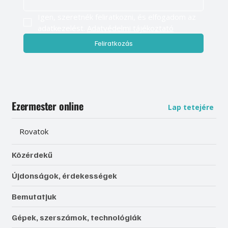
Igen, szeretnék feliratkozni, és elfogadom az 
adatkezelést. 
Adatvédelmi tájékoztató
Feliratkozás
Ezermester online
Lap tetejére
Rovatok
Közérdekű
Újdonságok, érdekességek
Bemutatjuk
Gépek, szerszámok, technológiák