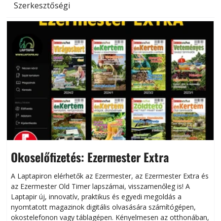
Szerkesztőségi
Okoselőfizetés: Ezermester Extra
A Laptapiron elérhetők az Ezermester, az Ezermester Extra és
az Ezermester Old Timer lapszámai, visszamenőleg is! A
Laptapir új, innovatív, praktikus és egyedi megoldás a
L
nyomtatott magazinok digitális olvasására számítógépen,
okostelefonon vagy táblagépen. Kényelmesen az otthonában,