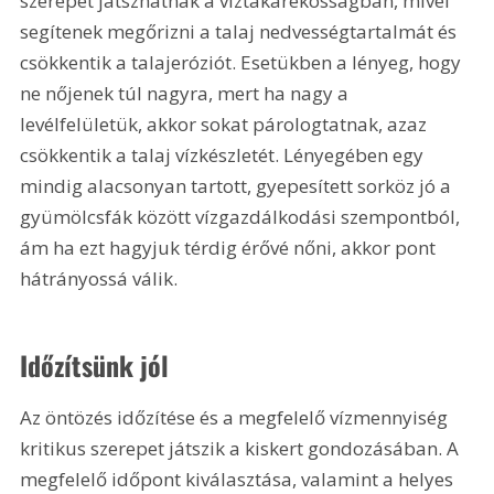
szerepet játszhatnak a víztakarékosságban, mivel 
segítenek megőrizni a talaj nedvességtartalmát és 
csökkentik a talajeróziót. Esetükben a lényeg, hogy 
ne nőjenek túl nagyra, mert ha nagy a 
levélfelületük, akkor sokat párologtatnak, azaz 
csökkentik a talaj vízkészletét. Lényegében egy 
mindig alacsonyan tartott, gyepesített sorköz jó a 
gyümölcsfák között vízgazdálkodási szempontból, 
ám ha ezt hagyjuk térdig érővé nőni, akkor pont 
hátrányossá válik.
Időzítsünk jól
Az öntözés időzítése és a megfelelő vízmennyiség 
kritikus szerepet játszik a kiskert gondozásában. A 
megfelelő időpont kiválasztása, valamint a helyes 