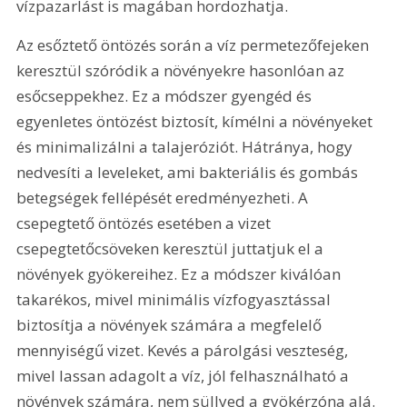
vízpazarlást is magában hordozhatja.
Az esőztető öntözés során a víz permetezőfejeken 
keresztül szóródik a növényekre hasonlóan az 
esőcseppekhez. Ez a módszer gyengéd és 
egyenletes öntözést biztosít, kímélni a növényeket 
és minimalizálni a talajeróziót. Hátránya, hogy 
nedvesíti a leveleket, ami bakteriális és gombás 
betegségek fellépését eredményezheti. A 
csepegtető öntözés esetében a vizet 
csepegtetőcsöveken keresztül juttatjuk el a 
növények gyökereihez. Ez a módszer kiválóan 
takarékos, mivel minimális vízfogyasztással 
biztosítja a növények számára a megfelelő 
mennyiségű vizet. Kevés a párolgási veszteség, 
mivel lassan adagolt a víz, jól felhasználható a 
növények számára, nem süllyed a gyökérzóna alá. 