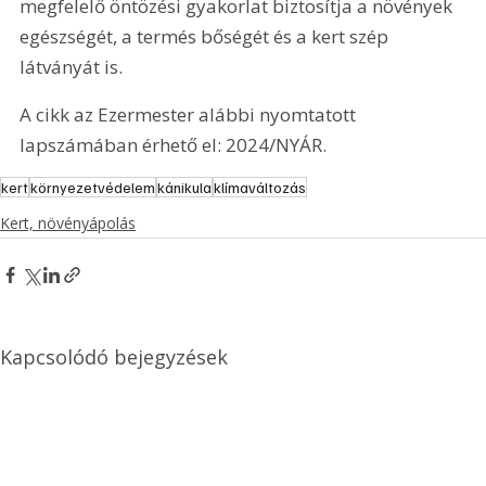
megfelelő öntözési gyakorlat biztosítja a növények 
egészségét, a termés bőségét és a kert szép 
látványát is.
A cikk az Ezermester alábbi nyomtatott 
lapszámában érhető el: 2024/NYÁR.
kert
környezetvédelem
kánikula
klímaváltozás
Kert, növényápolás
Kapcsolódó bejegyzések