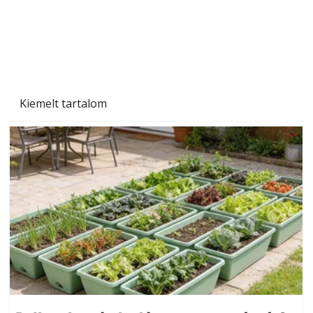
Szárazság a kertben – az aszály hatása a
növényekre és a védekezés lehetőségei
Kiemelt tartalom