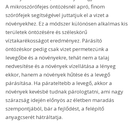
A mikroszórófejes öntözésnél apró, finom 
szórófejek segítségével juttatjuk el a vizet a 
növényekhez. Ez a módszer különösen alkalmas kis 
területek öntözésére és széleskörű 
víztakarékosságot eredményez. Párásító 
öntözéskor pedig csak vizet permetezünk a 
levegőbe és a növényekre, tehát nem a talaj 
nedvesítése és a növények vízellátása a lényeg 
ekkor, hanem a növények hűtése és a levegő 
párásítása. Ha párateltebb a levegő, akkor a 
növények kevésbé tudnak párologtatni, ami nagy 
szárazság idején előnyös az életben maradás 
szempontjából, bár a fejlődést, a felépítő 
anyagcserét hátráltatja.