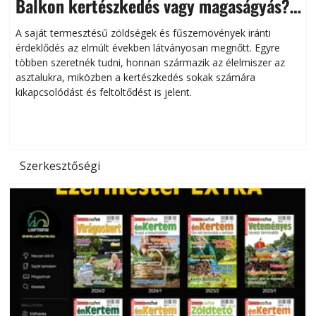
Balkon kertészkedés vagy magaságyás?
Helytakarékos kertészkedés
A saját termesztésű zöldségek és fűszernövények iránti
érdeklődés az elmúlt években látványosan megnőtt. Egyre
többen szeretnék tudni, honnan származik az élelmiszer az
l
asztalukra, miközben a kertészkedés sokak számára
kikapcsolódást és feltöltődést is jelent.
é
d
Szerkesztőségi