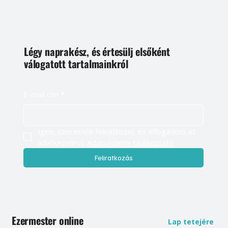
Légy naprakész, és értesülj elsőként
válogatott tartalmainkról
E-mail cím
*
Igen, szeretnék feliratkozni, és elfogadom az 
adatkezelést. 
Adatvédelmi tájékoztató
Feliratkozás
Ezermester online
Lap tetejére