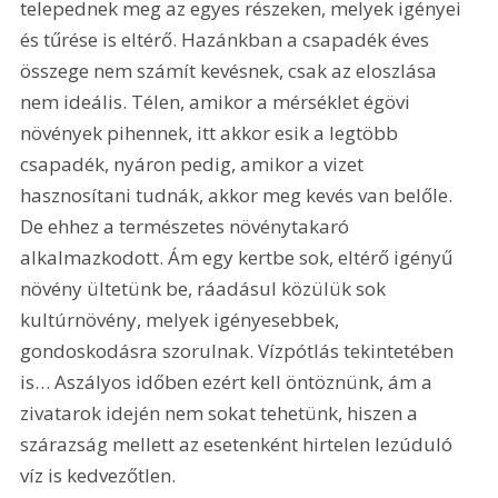
telepednek meg az egyes részeken, melyek igényei 
és tűrése is eltérő. Hazánkban a csapadék éves 
összege nem számít kevésnek, csak az eloszlása 
nem ideális. Télen, amikor a mérséklet égövi 
növények pihennek, itt akkor esik a legtöbb 
csapadék, nyáron pedig, amikor a vizet 
hasznosítani tudnák, akkor meg kevés van belőle. 
De ehhez a természetes növénytakaró 
alkalmazkodott. Ám egy kertbe sok, eltérő igényű 
növény ültetünk be, ráadásul közülük sok 
kultúrnövény, melyek igényesebbek, 
gondoskodásra szorulnak. Vízpótlás tekintetében 
is… Aszályos időben ezért kell öntöznünk, ám a 
zivatarok idején nem sokat tehetünk, hiszen a 
szárazság mellett az esetenként hirtelen lezúduló 
víz is kedvezőtlen.