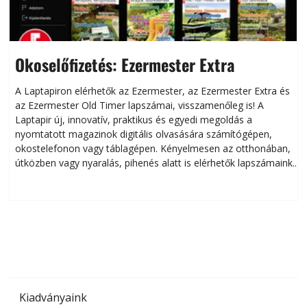
Okoselőfizetés: Ezermester Extra
A Laptapiron elérhetők az Ezermester, az Ezermester Extra és
az Ezermester Old Timer lapszámai, visszamenőleg is! A
Laptapir új, innovatív, praktikus és egyedi megoldás a
L
nyomtatott magazinok digitális olvasására számítógépen,
okostelefonon vagy táblagépen. Kényelmesen az otthonában,
útközben vagy nyaralás, pihenés alatt is elérhetők lapszámaink.
ú
Bárhol, bármikor, akár külföldön élve vagy dolgozva is
B
olvashatók az Ezermester lapszámai. A Laptapir kényelmes
megoldás, mert: – t
Kiadványaink