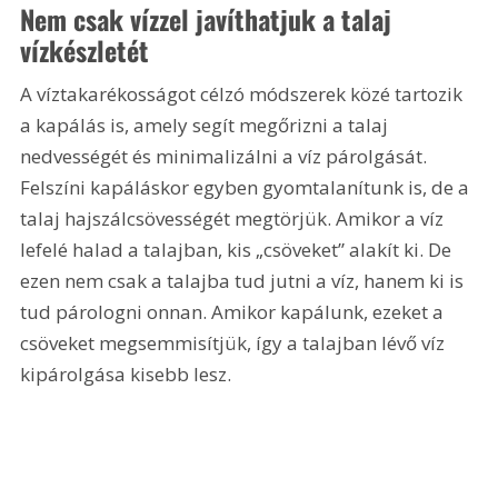
Nem csak vízzel javíthatjuk a talaj 
vízkészletét
A víztakarékosságot célzó módszerek közé tartozik 
a kapálás is, amely segít megőrizni a talaj 
nedvességét és minimalizálni a víz párolgását. 
Felszíni kapáláskor egyben gyomtalanítunk is, de a 
talaj hajszálcsövességét megtörjük. Amikor a víz 
lefelé halad a talajban, kis „csöveket” alakít ki. De 
ezen nem csak a talajba tud jutni a víz, hanem ki is 
tud párologni onnan. Amikor kapálunk, ezeket a 
csöveket megsemmisítjük, így a talajban lévő víz 
kipárolgása kisebb lesz.