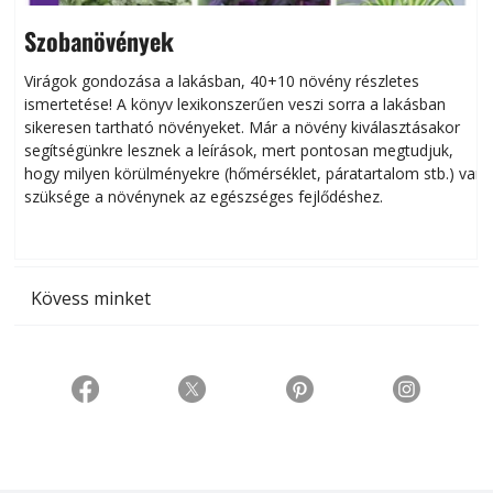
Szobanövények
Virágok gondozása a lakásban, 40+10 növény részletes
ismertetése! A könyv lexikonszerűen veszi sorra a lakásban
s
sikeresen tart­ha­tó növényeket. Már a növény kiválasztásakor
h
segítségünkre lesznek a leírások, mert pontosan megtudjuk,
k
hogy milyen körülményekre (hőmérséklet, páratartalom stb.) van
szüksége a növénynek az egészséges fejlődéshez.
t
Kövess minket