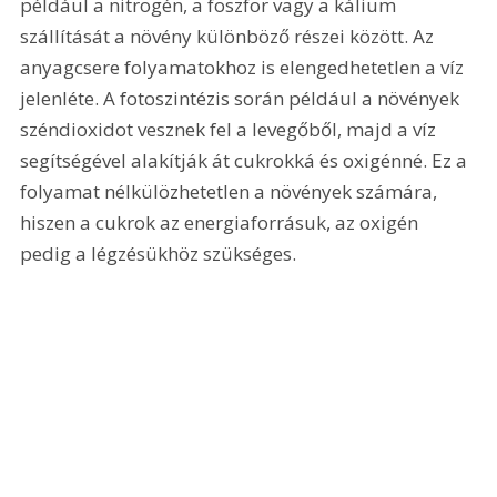
például a nitrogén, a foszfor vagy a kálium 
szállítását a növény különböző részei között. Az 
anyagcsere folyamatokhoz is elengedhetetlen a víz 
jelenléte. A fotoszintézis során például a növények 
széndioxidot vesznek fel a levegőből, majd a víz 
segítségével alakítják át cukrokká és oxigénné. Ez a 
folyamat nélkülözhetetlen a növények számára, 
hiszen a cukrok az energiaforrásuk, az oxigén 
pedig a légzésükhöz szükséges.