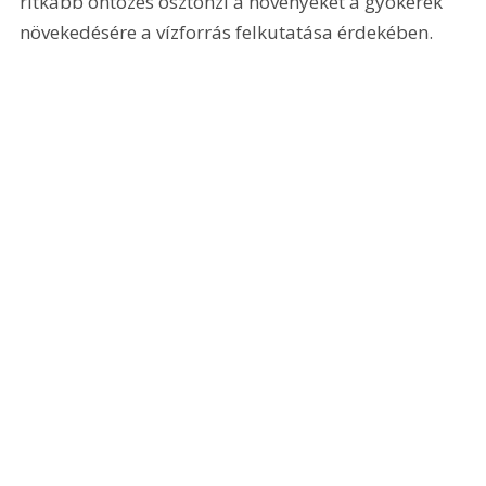
ritkább öntözés ösztönzi a növényeket a gyökerek 
növekedésére a vízforrás felkutatása érdekében.