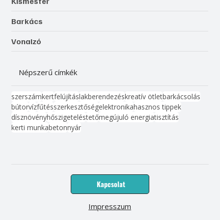
Kismester
Barkács
Vonalzó
Népszerű címkék
szerszám
kert
felújítás
lakberendezés
kreatív ötlet
barkácsolás
bútor
víz
fűtés
szerkesztőség
elektronika
hasznos tippek
dísznövény
hőszigetelés
tető
megújuló energia
tisztítás
kerti munka
beton
nyár
Kapcsolat
Impresszum