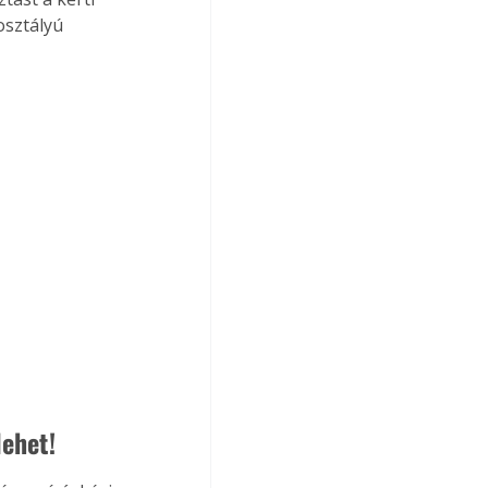
osztályú 
lehet!