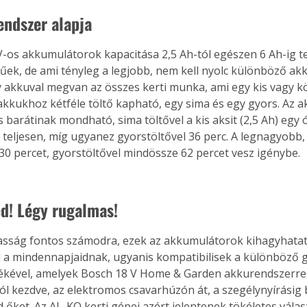
endszer alapja
-os akkumulátorok kapacitása 2,5 Ah-tól egészen 6 Ah-ig te
ek, de ami tényleg a legjobb, nem kell nyolc különböző ak
y akkuval megvan az összes kerti munka, ami egy kis vagy k
 akkukhoz kétféle töltő kapható, egy sima és egy gyors. Az 
 is barátinak mondható, sima töltővel a kis aksit (2,5 Ah) egy ó
l teljesen, míg ugyanez gyorstöltővel 36 perc. A legnagyobb,
130 percet, gyorstöltővel mindössze 62 percet vesz igénybe.
ed! Légy rugalmas!
sság fontos számodra, ezek az akkumulátorok kihagyhatatl
 a mindennapjaidnak, ugyanis kompatibilisek a különböző g
lékével, amelyek Bosch 18 V Home & Garden akkurendszerre
ól kezdve, az elektromos csavarhúzón át, a szegélynyírásig 
őket. Az AL-KO kerti gépei azért jelentenek tökéletes válasz