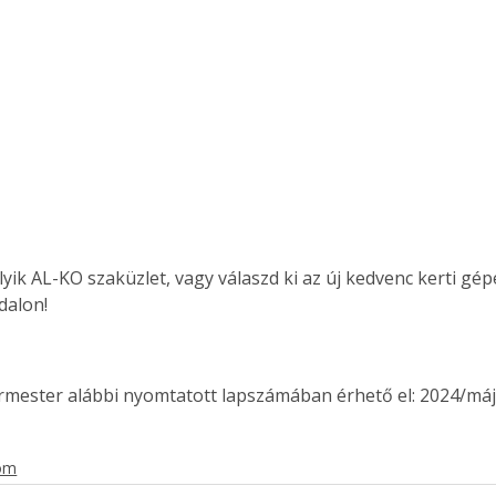
Együtt jobban megéri!
Bővebb információ itt!
k az
Együtt jobban megéri! A
mester
könyvek tetszőleges
er Old
párosítással kedvezményes
áron, 0 Ft postaköltséggel
ptapir új,
megrendelhetők!
és egyedi
yik AL-KO szaküzlet, vagy válaszd ki az új kedvenc kerti gép
tt
ldalon!
lvasására
elefonon
nyelmesen
ermester alábbi nyomtatott lapszámában érhető el: 2024/máj
ben vagy
t is
. Bárhol,
lom
ön élve
ashatók az