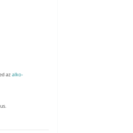
ed az 
alko-
us.