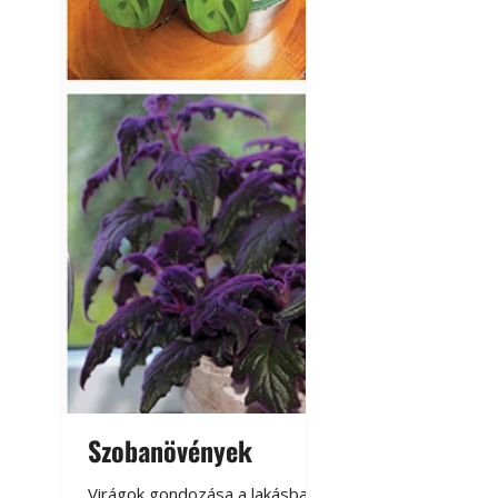
A modern épített k
Szobanövények
Virágoskert: k
teraszon, laká
Virágok gondozása a lakásban,