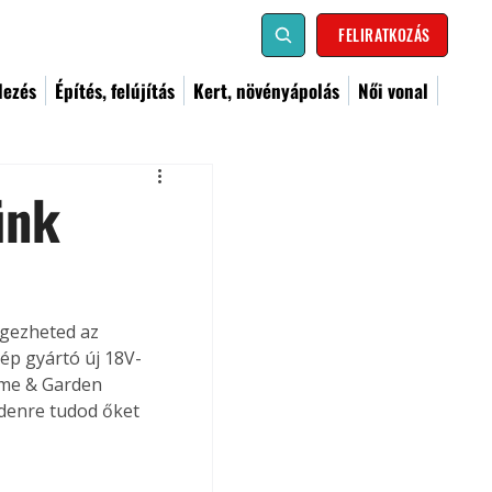
FELIRATKOZÁS
dezés
Építés, felújítás
Kert, növényápolás
Női vonal
ünk
égezheted az 
ép gyártó új 18V-
ome & Garden 
denre tudod őket 