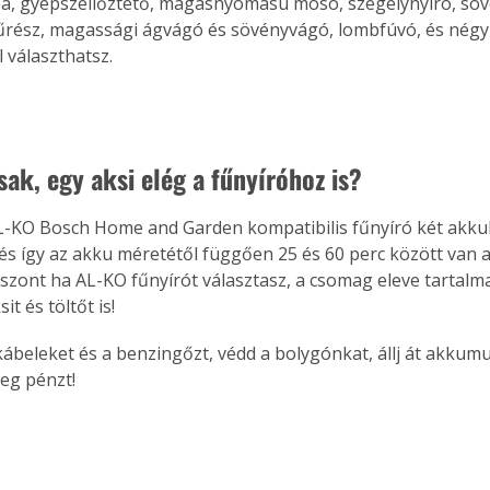
, gyepszellőztető, magasnyomású mosó, szegélynyíró, sövé
fűrész, magassági ágvágó és sövényvágó, lombfúvó, és nég
 választhatsz.
sak, egy aksi elég a fűnyíróhoz is?
-KO Bosch Home and Garden kompatibilis fűnyíró két akkuh
 és így az akku méretétől függően 25 és 60 perc között van a
iszont ha AL-KO fűnyírót választasz, a csomag eleve tartalm
it és töltőt is!
 kábeleket és a benzingőzt, védd a bolygónkat, állj át akkum
meg pénzt!