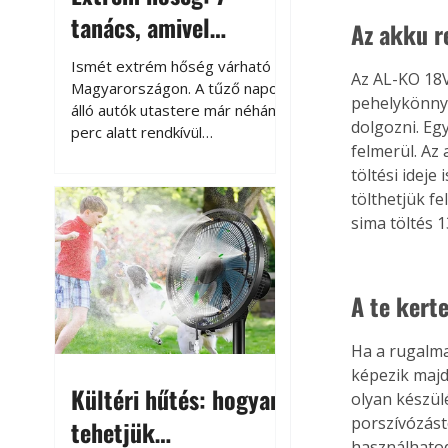
tanács, amivel
Az akku r
megóvhatjuk
Ismét extrém hőség várható
Az AL-KO 18V
autónkat a nyári
Magyarországon. A tűző napon
pehelykönnyű
álló autók utastere már néhány
károktól
dolgozni. Eg
perc alatt rendkívül
felmerül. Az
felmelegszik, és rövid időn belül
töltési ideje
akár a 60-70 °C-ot is
megközelítheti. Ez nemcsak a
tölthetjük fe
beszállást teszi kellemetlenné,
sima töltés 
hanem az autó állapotára és a
benne hagyott tárgyakra is
káros hatással lehet. Néhány
A te kert
egyszerű óvintézkedéssel
azonban jelentősen
Ha a rugalma
csökkenthetjük a hőség káros
hatásait.
képezik majd
Kültéri hűtés: hogyan
olyan készü
porszívózást
tehetjük
használhatod 