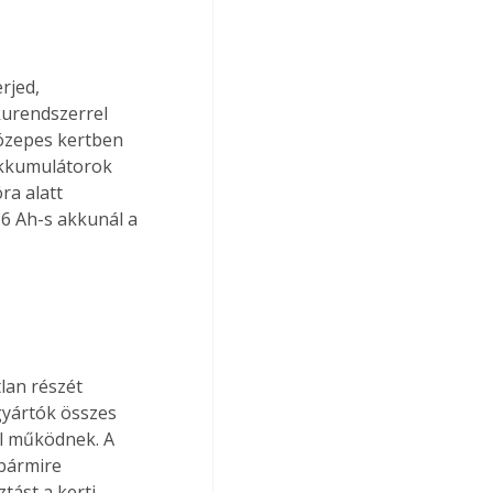
rjed, 
kurendszerrel 
özepes kertben 
akkumulátorok 
ra alatt 
 6 Ah-s akkunál a 
an részét 
yártók összes 
l működnek. A 
bármire 
tást a kerti 