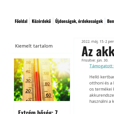
Főoldal
Közérdekű
Újdonságok, érdekességek
Bem
2022. máj. 15.
2 per
Az akk
Kiemelt tartalom
Frissítve:
jún. 30.
Támogatott 
Helló kertba
otthoni és a
os termékei 
akkurendszer
használni a 
Extrém hőség: 7