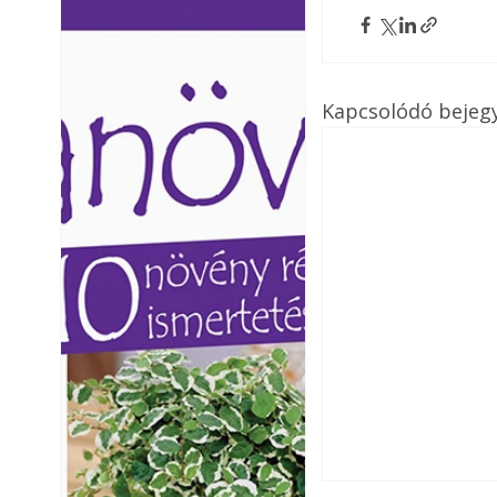
Ezermester lapszámai. A
Ezermester lapszámai
Laptapir kényelmes megoldás,
Laptapir kényelmes 
mert: – t
mert: – t
Kapcsolódó bejeg