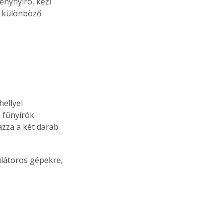
nynyíró, kézi 
y különböző 
ellyel 
 fűnyírók 
azza a két darab 
ulátoros gépekre, 