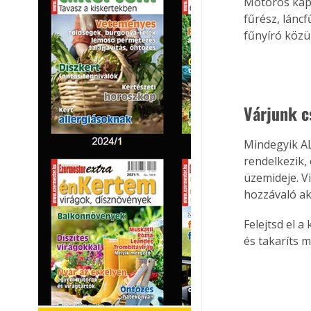
Motoros kapa
fűrész, lánc
fűnyíró közül
Várjunk c
Mindegyik AL
rendelkezik,
üzemideje. V
hozzávaló aks
Felejtsd el a
és takaríts 