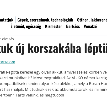
utatjuk
Gépek, szerszámok, technológiák
Otthon, lakberen
Életmód, egészség
Kismester
Barkács
Vonalzó
c olvasás
uk új korszakába lépt
tartalom
rát! Régóta keresel egy olyan akkut, amivel széles körben v
 kerti munkákat is? Most megtaláltad! Az AL-KO német kertig
kompatibilisek minden olyan készülékkel, amely a Bosch H
t használják. Mit tudnak ezek az akkumulátorok, és mi min
kertben? Tarts velünk, és megtudod!