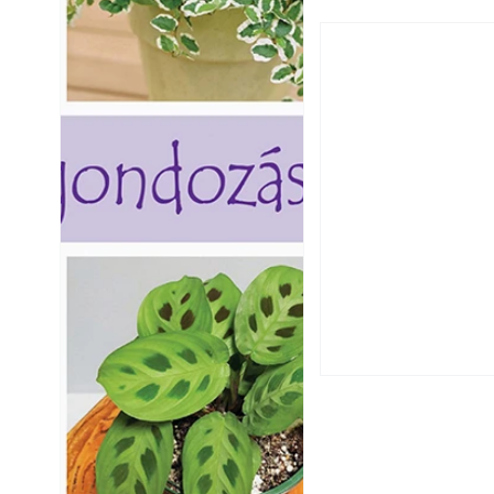
Hogyan válasszunk
fenntartható kert