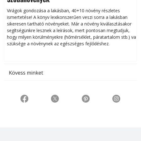
Virágok gondozása a lakásban, 40+10 növény részletes
ismertetése! A könyv lexikonszerűen veszi sorra a lakásban
s
sikeresen tart­ha­tó növényeket. Már a növény kiválasztásakor
h
segítségünkre lesznek a leírások, mert pontosan megtudjuk,
k
hogy milyen körülményekre (hőmérséklet, páratartalom stb.) van
szüksége a növénynek az egészséges fejlődéshez.
t
Kövess minket