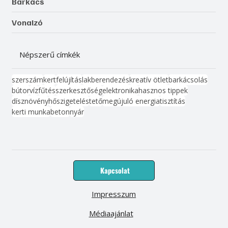
Barkács
Vonalzó
Népszerű címkék
szerszám
kert
felújítás
lakberendezés
kreatív ötlet
barkácsolás
bútor
víz
fűtés
szerkesztőség
elektronika
hasznos tippek
dísznövény
hőszigetelés
tető
megújuló energia
tisztítás
kerti munka
beton
nyár
Kapcsolat
Impresszum
Médiaajánlat