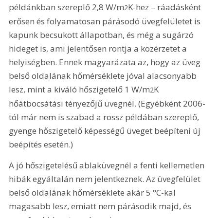
példánkban szereplő 2,8 W/m
K-hez – ráadásként 
2
erősen és folyamatosan párásodó üvegfelületet is 
kapunk becsukott állapotban, és még a sugárzó 
hideget is, ami jelentősen rontja a közérzetet a 
helyiségben. Ennek magyarázata az, hogy az üveg 
belső oldalának hőmérséklete jóval alacsonyabb 
lesz, mint a kiváló hőszigetelő 1 W/m
K 
2
hőátbocsátási tényezőjű üvegnél. (Egyébként 2006-
tól már nem is szabad a rossz példában szereplő, 
gyenge hőszigetelő képességű üveget beépíteni új 
beépítés esetén.)
A jó hőszigetelésű ablaküvegnél a fenti kellemetlen 
hibák egyáltalán nem jelentkeznek. Az üvegfelület 
belső oldalának hőmérséklete akár 5 °C-kal 
magasabb lesz, emiatt nem párásodik majd, és 