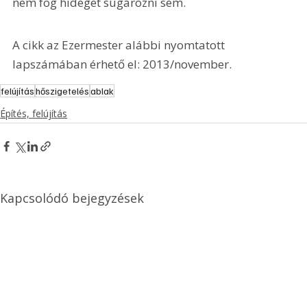
nem fog hideget sugározni sem.
A cikk az Ezermester alábbi nyomtatott 
lapszámában érhető el: 2013/november.
felújítás
hőszigetelés
ablak
Építés, felújítás
Kapcsolódó bejegyzések