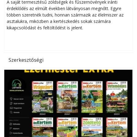
Helytakarékos kertészkedés
A saját termesztésű zöldségek és fűszernövények iránti
érdeklődés az elmúlt években látványosan megnőtt. Egyre
többen szeretnék tudni, honnan származik az élelmiszer az
l
asztalukra, miközben a kertészkedés sokak számára
kikapcsolódást és feltöltődést is jelent.
é
d
Szerkesztőségi