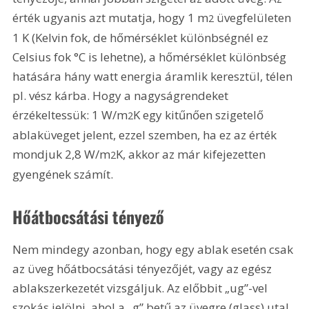
érték ugyanis azt mutatja, hogy 
1 m
 üvegfelületen 
2
1 K (Kelvin fok, de hőmérséklet különbségnél ez 
Celsius fok °C is lehetne), a hőmérséklet kü­lönbség 
hatására hány watt energia áramlik keresztül, télen 
pl. vész kárba. Hogy a nagyságrendeket 
érzékeltessük: 1 W/m
K egy kitűnően szigetelő 
2
ablaküveget jelent, ezzel szemben, ha ez az érték 
mondjuk 2,8 W/m
K, akkor az már kifejezetten 
2
gyengének számít.
Hőátbocsátási tényező 
Nem mindegy azonban, hogy egy ablak esetén csak 
az üveg hőátbocsátási tényezőjét, vagy az egész 
ablakszerkezetét vizsgáljuk. Az előbbit „ug”-vel 
szokás jelölni, ahol a „g” betű az üvegre (glass) utal, 