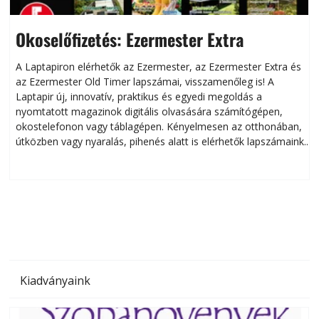
Okoselőfizetés: Ezermester Extra
A Laptapiron elérhetők az Ezermester, az Ezermester Extra és
az Ezermester Old Timer lapszámai, visszamenőleg is! A
Laptapir új, innovatív, praktikus és egyedi megoldás a
L
nyomtatott magazinok digitális olvasására számítógépen,
okostelefonon vagy táblagépen. Kényelmesen az otthonában,
útközben vagy nyaralás, pihenés alatt is elérhetők lapszámaink.
ú
Bárhol, bármikor, akár külföldön élve vagy dolgozva is
B
olvashatók az Ezermester lapszámai. A Laptapir kényelmes
megoldás, mert: – t
Kiadványaink