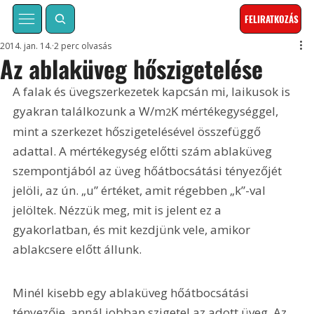
FELIRATKOZÁS
2014. jan. 14.
2 perc olvasás
Az ablaküveg hőszigetelése
A falak és üvegszerkezetek kapcsán mi, laikusok is 
gyakran találkozunk a W/m
K mértékegységgel, 
2
mint a szerkezet hőszigetelésével összefüggő 
adattal. A mértékegység előtti szám ablaküveg 
szempontjából az üveg hőátbocsátási tényezőjét 
jelöli, az ún. „u” értéket, amit régebben „k”-val 
jelöltek. Nézzük meg, mit is jelent ez a 
gyakorlatban, és mit kezdjünk vele, amikor 
ablakcsere előtt állunk.
Minél kisebb egy ablaküveg hőátbocsátási 
tényezője, annál jobban szigetel az adott üveg. Az 