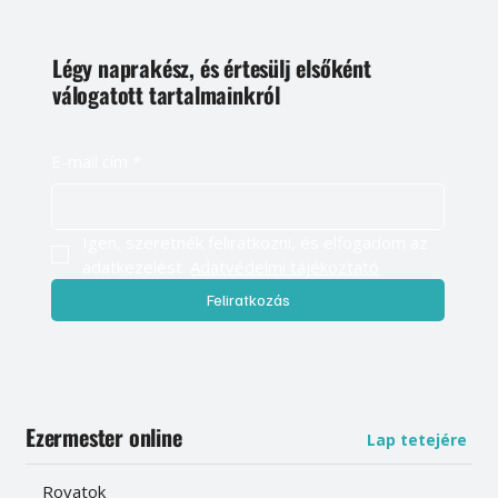
Légy naprakész, és értesülj elsőként
válogatott tartalmainkról
E-mail cím
*
Igen, szeretnék feliratkozni, és elfogadom az 
adatkezelést. 
Adatvédelmi tájékoztató
Feliratkozás
Ezermester online
Lap tetejére
Rovatok