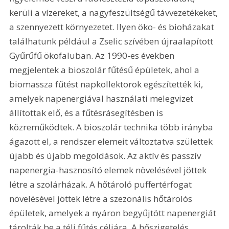
kerüli a vízereket, a nagyfeszültségű távvezetékeket, 
a szennyezett környezetet. Ilyen öko- és bioházakat 
találhatunk például a Zselic szívében újraalapított 
Gyűrűfű ökofaluban. Az 1990-es években 
megjelentek a bioszolár fűtésű épületek, ahol a 
biomassza fűtést napkollektorok egészítették ki, 
amelyek napenergiával használati melegvizet 
állítottak elő, és a fűtésrásegítésben is 
közreműködtek. A bioszolár technika több irányba 
ágazott el, a rendszer elemeit változtatva születtek 
újabb és újabb megoldások. Az aktív és passzív 
napenergia-hasznosító elemek növelésével jöttek 
létre a szolárházak. A hőtároló puffertérfogat 
növelésével jöttek létre a szezonális hőtárolós 
épületek, amelyek a nyáron begyűjtött napenergiát 
tárolták be a téli fűtés céljára. A hőszigetelés 