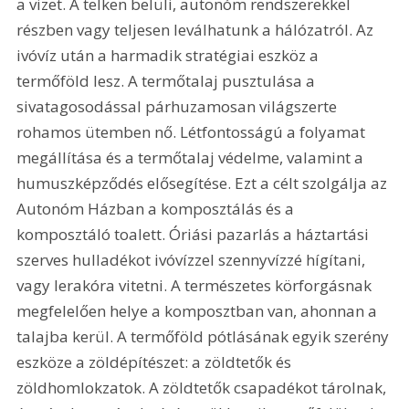
a vizet. A telken belüli, autonóm rendszerekkel 
részben vagy teljesen leválhatunk a hálózatról. Az 
ivóvíz után a harmadik stratégiai eszköz a 
termőföld lesz. A termőtalaj pusztulása a 
sivatagosodással párhuzamosan világszerte 
rohamos ütemben nő. Létfontosságú a folyamat 
megállítása és a termőtalaj védelme, valamint a 
humuszképződés elősegítése. Ezt a célt szolgálja az 
Autonóm Házban a komposztálás és a 
komposztáló toalett. Óriási pazarlás a háztartási 
szerves hulladékot ivóvízzel szennyvízzé hígítani, 
vagy lerakóra vitetni. A természetes körforgásnak 
megfelelően helye a komposztban van, ahonnan a 
talajba kerül. A termőföld pótlásának egyik szerény 
eszköze a zöldépítészet: a zöldtetők és 
zöldhomlokzatok. A zöldtetők csapadékot tárolnak, 