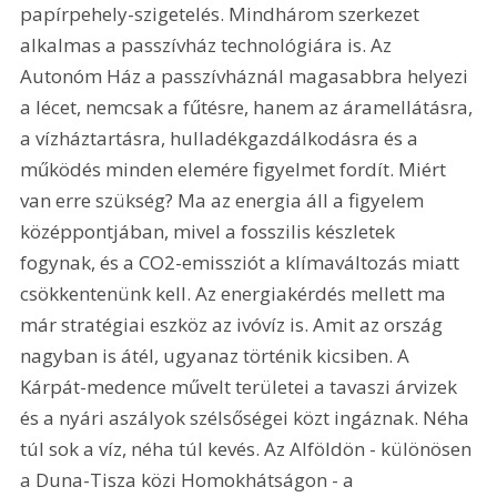
papírpehely-szigetelés. Mindhárom szerkezet 
alkalmas a passzívház technológiára is. Az 
Autonóm Ház a passzívháznál magasabbra helyezi 
a lécet, nemcsak a fűtésre, hanem az áramellátásra, 
a vízháztartásra, hulladékgazdálkodásra és a 
működés minden elemére figyelmet fordít. Miért 
van erre szükség? Ma az energia áll a figyelem 
középpontjában, mivel a fosszilis készletek 
fogynak, és a CO2-emissziót a klímaváltozás miatt 
csökkentenünk kell. Az energiakérdés mellett ma 
már stratégiai eszköz az ivóvíz is. Amit az ország 
nagyban is átél, ugyanaz történik kicsiben. A 
Kárpát-medence művelt területei a tavaszi árvizek 
és a nyári aszályok szélsőségei közt ingáznak. Néha 
túl sok a víz, néha túl kevés. Az Alföldön - különösen 
a Duna-Tisza közi Homokhátságon - a 