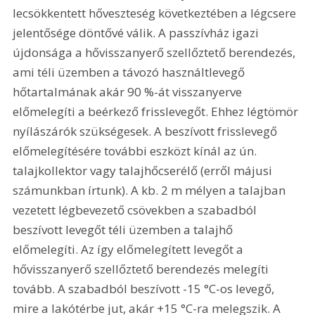
lecsökkentett hőveszteség következtében a légcsere 
jelentősége döntővé válik. A passzívház igazi 
újdonsága a hővisszanyerő szellőztető berendezés, 
ami téli üzemben a távozó használtlevegő 
hőtartalmának akár 90 %-át visszanyerve 
előmelegíti a beérkező frisslevegőt. Ehhez légtömör 
nyílászárók szükségesek. A beszívott frisslevegő 
előmelegítésére további eszközt kínál az ún. 
talajkollektor vagy talajhőcserélő (erről májusi 
számunkban írtunk). A kb. 2 m mélyen a talajban 
vezetett légbevezető csövekben a szabadból 
beszívott levegőt téli üzemben a talajhő 
előmelegíti. Az így előmelegített levegőt a 
hővisszanyerő szellőztető berendezés melegíti 
tovább. A szabadból beszívott -15 °C-os levegő, 
mire a lakótérbe jut, akár +15 °C-ra melegszik. A 