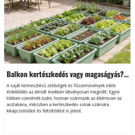
Balkon kertészkedés vagy magaságyás?
Helytakarékos kertészkedés
A saját termesztésű zöldségek és fűszernövények iránti
érdeklődés az elmúlt években látványosan megnőtt. Egyre
többen szeretnék tudni, honnan származik az élelmiszer az
l
asztalukra, miközben a kertészkedés sokak számára
kikapcsolódást és feltöltődést is jelent.
é
d