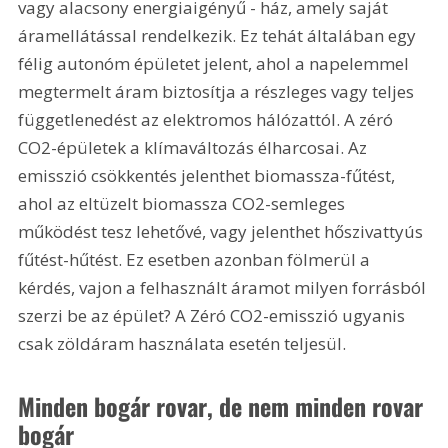
vagy alacsony energiaigényű - ház, amely saját 
áramellátással rendelkezik. Ez tehát általában egy 
félig autonóm épületet jelent, ahol a napelemmel 
megtermelt áram biztosítja a részleges vagy teljes 
függetlenedést az elektromos hálózattól. A zéró 
CO2-épületek a klímaváltozás élharcosai. Az 
emisszió csökkentés jelenthet biomassza-fűtést, 
ahol az eltüzelt biomassza CO2-semleges 
működést tesz lehetővé, vagy jelenthet hőszivattyús 
fűtést-hűtést. Ez esetben azonban fölmerül a 
kérdés, vajon a felhasznált áramot milyen forrásból 
szerzi be az épület? A Zéró CO2-emisszió ugyanis 
csak zöldáram használata esetén teljesül.
Minden bogár rovar, de nem minden rovar 
bogár