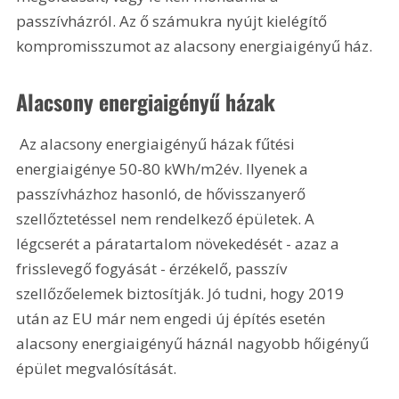
passzívházról. Az ő számukra nyújt kielégítő 
kompromisszumot az alacsony energiaigényű ház.
Alacsony energiaigényű házak
 Az alacsony energiaigényű házak fűtési 
energiaigénye 50-80 kWh/m2év. Ilyenek a 
passzívházhoz hasonló, de hővisszanyerő 
szellőztetéssel nem rendelkező épületek. A 
légcserét a páratartalom növekedését - azaz a 
frisslevegő fogyását - érzékelő, passzív 
szellőzőelemek biztosítják. Jó tudni, hogy 2019 
után az EU már nem engedi új építés esetén 
alacsony energiaigényű háznál nagyobb hőigényű 
épület megvalósítását.