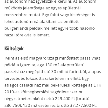
az autonóm ház igyekszik elkerülni. Az autonóm 
működés jelentősége az egyes épületnél 
messzebbre mutat. Egy falut vagy kistérséget is 
lehet autonómmá alakítani, az említett 
burgenlandi példák mellett egyre több hasonló 
hazai törekvés is ismert.
Költségek
 Mint az első magyarországi minősített passzívház 
példája igazolta, egy 130 m2 alapterületű 
passzívház megépíthető 30 millió forintból, alapos 
tervezés és fokozott szakértelem mellett. Egy 
átlagos családi ház mai bekerülési költsége az ÉTK 
2010-es költségbecslési segédlete szerint 
négyzetméterenként nettó 229.400 Ft (bruttó 
286.750), 130 m2 esetén ez bruttó 37.277.500 Ft. 