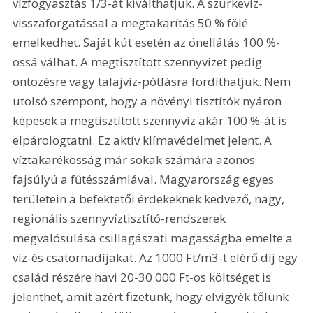
vízfogyasztás 1/3-át kiválthatjuk. A szürkevíz-
visszaforgatással a megtakarítás 50 % fölé 
emelkedhet. Saját kút esetén az önellátás 100 %-
ossá válhat. A megtisztított szennyvizet pedig 
öntözésre vagy talajvíz-pótlásra fordíthatjuk. Nem 
utolsó szempont, hogy a növényi tisztítók nyáron 
képesek a megtisztított szennyvíz akár 100 %-át is 
elpárologtatni. Ez aktív klímavédelmet jelent. A 
víztakarékosság már sokak számára azonos 
fajsúlyú a fűtésszámlával. Magyarország egyes 
területein a befektetői érdekeknek kedvező, nagy, 
regionális szennyvíztisztító-rendszerek 
megvalósulása csillagászati magasságba emelte a 
víz-és csatornadíjakat. Az 1000 Ft/m3-t elérő díj egy 
család részére havi 20-30 000 Ft-os költséget is 
jelenthet, amit azért fizetünk, hogy elvigyék tőlünk 