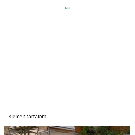
Beton járdalap készítése és lerakása – gyári
és saját készítésű megoldások
Kiemelt tartalom