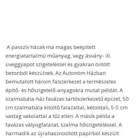
 A passzív házak ma magas beépített 
energiatartalmú műanyag, vagy ásvány- ill. 
üveggyapot szigeteléssel és gyakran öntött 
betonból készülnek. Az Autonóm Házban 
bemutatott három falszerkezet a természetes 
építő- és hőszigetelő-anyagokra mutat példát. A 
szalmabála-ház favázas tartószerkezetű épület, 50 
cm szalmabála kitöltő falazattal, kétoldali, 5-5 cm 
vastag vakolattal a tűz ellen. A másik példa a 
favázas vályogfalazat, szalma hőszigeteléssel. A 
harmadik az újrahasznosított papírból készült 