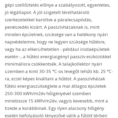
gépi szellőztetés előnye a szabályozott, egyenletes, 
jó légállapot. A jól szigetelt térelhatároló 
szerkezetekkel karöltve a páralecsapódás, 
penészedés kizárt. A passzívházaknak is, mint 
minden épületnek, szüksége van a hatékony nyári 
napvédelemre, hogy ne legyen szüksége hűtésre, 
vagy ha az elkerülhetetlen - például irodaépületek 
esetén -, a hűtési energiaigényt passzív eszközökkel 
minimálisra csökkentsék. A talajkollektor nyári 
üzemben a kinti 30-35 °C-os levegőt lehűti kb. 25 °C-
ra, ezzel képes kiváltani a hűtést. A passzívházak 
fűtési energiaszükséglete a mai átlagos épületek 
250-300 kWh/m2év hőigényével szemben 
mindössze 15 kWh/m2év, vagyis kevesebb, mint a 
tizede a korábbinak. Egy ilyen alacsony hőigény 
esetén befolyásoló tényezővé válik a fűtött térben 