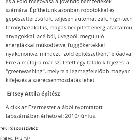
és a Föld megóvása a jövendő nemzedékek 
számára. Építhetünk azonban robotokkal és 
gépészettel zsúfolt, teljesen automatizált, high-tech 
toronyházakat is, magas beépített energiatartalmú 
anyagokkal, acélból, üvegből, megújuló 
energiákkal működtetve, függőkertekkel 
nyakonöntve, mindezt "zöld építészetként" előadva. 
Erre a műfajra már született egy találó kifejezés: a 
"greenwashing", melyre a legmegfelelőbb magyar 
kifejezés a szerecsenmosdatás lehet.
 Ertsey Attila építész
A cikk az Ezermester alábbi nyomtatott 
lapszámában érhető el: 2010/június.
felújítás
passzívház
Építés, felújítás