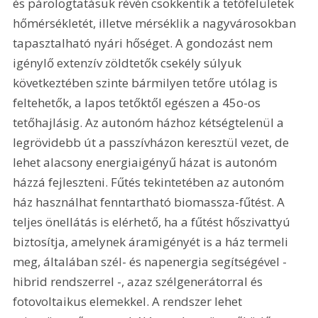
és párologtatásuk révén csökkentik a tetőfelületek 
hőmérsékletét, illetve mérséklik a nagyvárosokban 
tapasztalható nyári hőséget. A gondozást nem 
igénylő extenzív zöldtetők csekély súlyuk 
következtében szinte bármilyen tetőre utólag is 
feltehetők, a lapos tetőktől egészen a 45o-os 
tetőhajlásig. Az autonóm házhoz kétségtelenül a 
legrövidebb út a passzívházon keresztül vezet, de 
lehet alacsony energiaigényű házat is autonóm 
házzá fejleszteni. Fűtés tekintetében az autonóm 
ház használhat fenntartható biomassza-fűtést. A 
teljes önellátás is elérhető, ha a fűtést hőszivattyú 
biztosítja, amelynek áramigényét is a ház termeli 
meg, általában szél- és napenergia segítségével - 
hibrid rendszerrel -, azaz szélgenerátorral és 
fotovoltaikus elemekkel. A rendszer lehet 