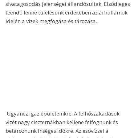
sivatagosodás jelenségei állandósultak. Elsődleges 
teendő lenne túlélésünk érdekében az árhullámok 
idején a vizek megfogása és tározása.
 Ugyanez igaz épületeinkre. A felhőszakadások 
vizét nagy ciszternákban kellene felfognunk és 
betároznunk ínséges időkre. Az esővízzel a 