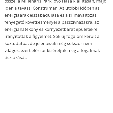
ősszel a Millenáris Park Jövő Háza kiállításán, majd 
idén a tavaszi Construmán. Az utóbbi időben az 
energiaárak elszabadulása és a klímaváltozás 
fenyegető következményei a passzívházakra, az 
energiahatékony és környezetbarát épületekre 
irányították a figyelmet. Sok új fogalom került a 
köztudatba, de jelentésük még sokszor nem 
világos, ezért először kíséreljük meg a fogalmak 
tisztázását.