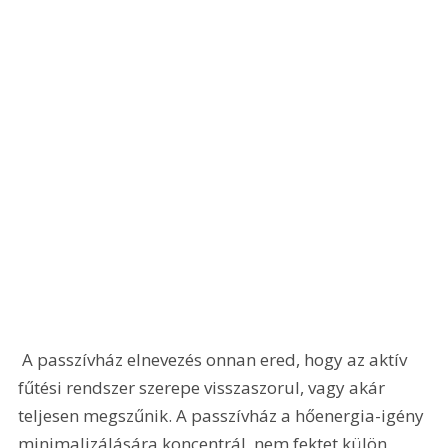
 A passzívház elnevezés onnan ered, hogy az aktív 
fűtési rendszer szerepe visszaszorul, vagy akár 
teljesen megszűnik. A passzívház a hőenergia-igény 
minimalizálására koncentrál, nem fektet külön 