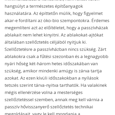
hangsúlyt a természetes építőanyagok 
használatára. Az építtetőn múlik, hogy figyelmet 
akar-e fordítani az öko-bio szempontokra. Érdemes 
megemlíteni azt az előítéletet, hogy a passzívházak 
ablakait nem lehet kinyitni. Az ablakokat-ajtókat 
általában szellőztetés céljából nyitjuk ki. 
Szellőztetésre a passzívházban nincs szükség. Zárt 
ablakokra csak a fűtési szezonban és a legnagyobb 
nyári hőség két-három hetes időszakában van 
szükség, amikor mindenki amúgy is zárva tartja 
azokat. Az ezen kívüli időszakokban a nyílások 
tetszés szerint tárva-nyitva tarthatók. Ha valakinek 
mégis ellenérzése volna a mesterséges 
szellőztetéssel szemben, annak meg kell várnia a 
passzív hővisszanyerő szellőztetés technikai 
megoldásait, vagy le kell mondania a 