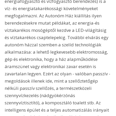
energiafogyasztó és vízfogyasztó berendezés) is a 
víz- és energiatakarékossági követelményeket 
megfogalmazni. Az Autonóm Ház kiállítás ilyen 
berendezésekre mutat példákat, az energia-és 
víztakarékos mosógéptől kezdve a LED-világításig 
és víztakarékos csaptelepekig. További elvárás egy 
autonóm házzal szemben a szelíd technológiák 
alkalmazása: a lehető legkevesebb elektromosság, 
gép és elektronika, hogy a ház alapműködése 
áramszünet vagy elektronikai zavar esetén is 
zavartalan legyen. Ezért az olyan - valóban passzív - 
megoldások illenek ide, mint a szellőztetőgép 
nélküli passzív szellőzés, a természetközeli 
szennyvízkezelés (nádgyökérzónás 
szennyvíztisztító), a komposztáló toalett stb. Az 
intelligens épület és a teljes automatizálás irányait 