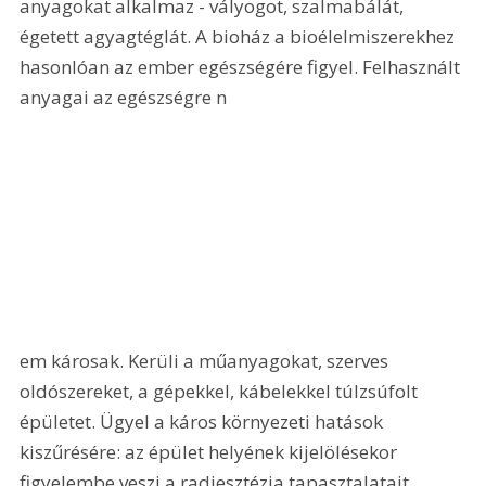
anyagokat alkalmaz - vályogot, szalmabálát, 
égetett agyagtéglát. A bioház a bioélelmiszerekhez 
hasonlóan az ember egészségére figyel. Felhasznált 
anyagai az egészségre n
em károsak. Kerüli a műanyagokat, szerves 
oldószereket, a gépekkel, kábelekkel túlzsúfolt 
épületet. Ügyel a káros környezeti hatások 
kiszűrésére: az épület helyének kijelölésekor 
figyelembe veszi a radiesztézia tapasztalatait, 