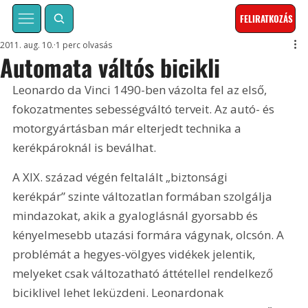
FELIRATKOZÁS
2011. aug. 10.
1 perc olvasás
Automata váltós bicikli
Leonardo da Vinci 1490-ben vázolta fel az első, 
fokozatmentes sebességváltó terveit. Az autó- és 
motorgyártásban már elterjedt technika a 
kerékpároknál is beválhat.
A XIX. század végén feltalált „biztonsági 
kerékpár” szinte változatlan formában szolgálja 
mindazokat, akik a gyaloglásnál gyorsabb és 
kényelmesebb utazási formára vágynak, olcsón. A 
problémát a hegyes-völgyes vidékek jelentik, 
melyeket csak változatható áttétellel rendelkező 
biciklivel lehet leküzdeni. Leonardonak 