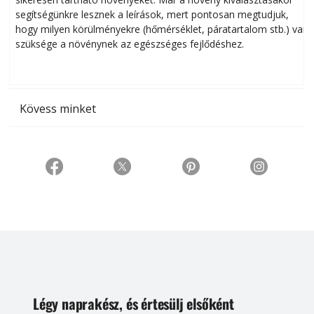
segítségünkre lesznek a leírások, mert pontosan megtudjuk,
k
hogy milyen körülményekre (hőmérséklet, páratartalom stb.) van
szüksége a növénynek az egészséges fejlődéshez.
t
Kövess minket
Légy naprakész, és értesülj elsőként