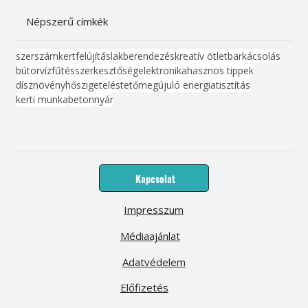
Népszerű címkék
szerszám
kert
felújítás
lakberendezés
kreatív ötlet
barkácsolás
bútor
víz
fűtés
szerkesztőség
elektronika
hasznos tippek
dísznövény
hőszigetelés
tető
megújuló energia
tisztítás
kerti munka
beton
nyár
Kapcsolat
Impresszum
Médiaajánlat
Adatvédelem
Előfizetés