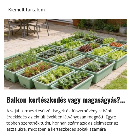
Kiemelt tartalom
Balkon kertészkedés vagy magaságyás?
Helytakarékos kertészkedés
A saját termesztésű zöldségek és fűszernövények iránti
érdeklődés az elmúlt években látványosan megnőtt. Egyre
többen szeretnék tudni, honnan származik az élelmiszer az
l
asztalukra, miközben a kertészkedés sokak számára