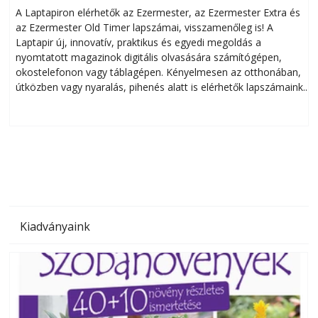
A Laptapiron elérhetők az Ezermester, az Ezermester Extra és
az Ezermester Old Timer lapszámai, visszamenőleg is! A
Laptapir új, innovatív, praktikus és egyedi megoldás a
L
nyomtatott magazinok digitális olvasására számítógépen,
okostelefonon vagy táblagépen. Kényelmesen az otthonában,
útközben vagy nyaralás, pihenés alatt is elérhetők lapszámaink.
ú
Bárhol, bármikor, akár külföldön élve vagy dolgozva is
B
olvashatók az Ezermester lapszámai. A Laptapir kényelmes
megoldás, mert: – t
Kiadványaink