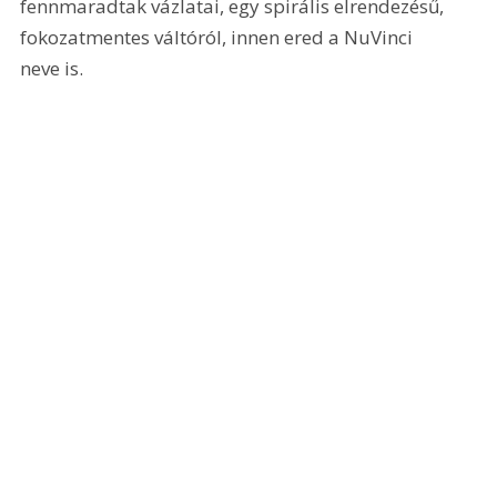
fennmaradtak vázlatai, egy spirális elrendezésű, 
fokozatmentes váltóról, innen ered a NuVinci 
neve is.