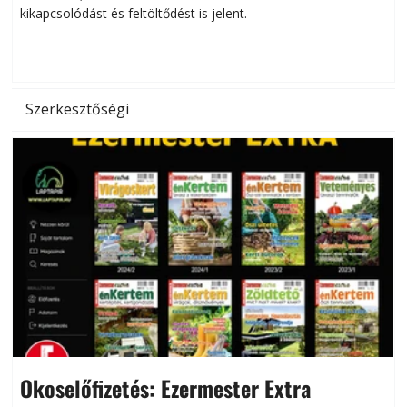
kikapcsolódást és feltöltődést is jelent.
é
d
Szerkesztőségi
Okoselőfizetés: Ezermester Extra