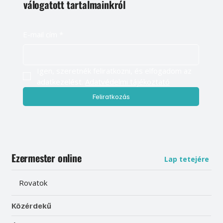
válogatott tartalmainkról
E-mail cím
*
Igen, szeretnék feliratkozni, és elfogadom az 
adatkezelést. 
Adatvédelmi tájékoztató
Feliratkozás
Ezermester online
Lap tetejére
Rovatok
Közérdekű