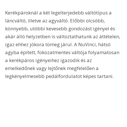
Kerékpároknál a két legelterjedebb váltótípus a 
láncváltó, illetve az agyváltó. Előbbi olcsóbb, 
könnyebb, utóbbi kevesebb gondozást igényel és 
akár álló helyzetben is változtathatunk az áttételen, 
igaz ehhez jókora tömeg járul. A NuVinci, hátsó 
agyba épített, fokozatmentes váltója folyamatosan 
a kerékpáros igényeihez igazodik és az 
emelkedőnek vagy lejtőnek megfelelően a 
legkényelmesebb pedálfordulatot képes tartani.