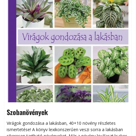
Szobanövények
Virágok gondozása a lakásban, 40+10 növény részletes
ismertetése! A könyv lexikonszerűen veszi sorra a lakásban
s
sikeresen tart­ha­tó növényeket. Már a növény kiválasztásakor
h