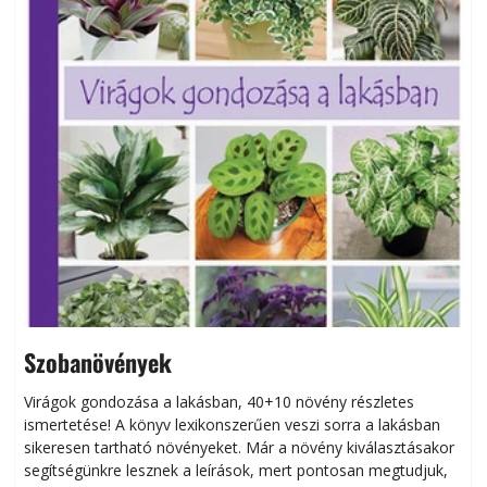
Szobanövények
Virágok gondozása a lakásban, 40+10 növény részletes
ismertetése! A könyv lexikonszerűen veszi sorra a lakásban
s
sikeresen tart­ha­tó növényeket. Már a növény kiválasztásakor
h
segítségünkre lesznek a leírások, mert pontosan megtudjuk,
k