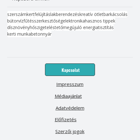
szerszám
kert
felújítás
lakberendezés
kreatív ötlet
barkácsolás
bútor
víz
fűtés
szerkesztőség
elektronika
hasznos tippek
dísznövény
hőszigetelés
tető
megújuló energia
tisztítás
kerti munka
beton
nyár
Kapcsolat
Impresszum
Médiaajánlat
Adatvédelem
Előfizetés
Szerzői jogok