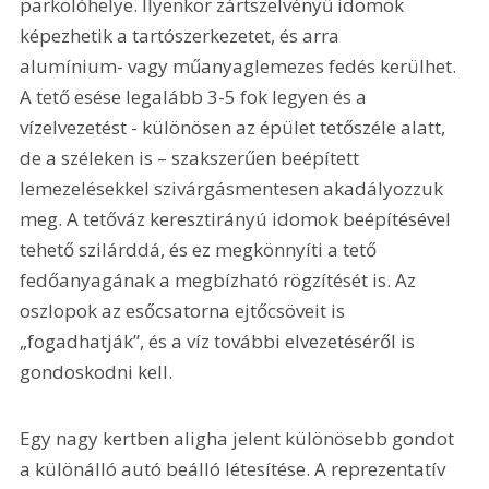
parkolóhelye. Ilyenkor zártszelvényű idomok 
képezhetik a tartószerkezetet, és arra 
alumínium- vagy műanyaglemezes fedés kerülhet. 
A tető esése legalább 3-5 fok legyen és a 
vízelvezetést - különösen az épület tetőszéle alatt, 
de a széleken is – szakszerűen beépített 
lemezelésekkel szivárgásmentesen akadályozzuk 
meg. A tetőváz keresztirányú idomok beépítésével 
tehető szilárddá, és ez megkönnyíti a tető 
fedőanyagának a megbízható rögzítését is. Az 
oszlopok az esőcsatorna ejtőcsöveit is 
„fogadhatják”, és a víz további elvezetéséről is 
gondoskodni kell.
Egy nagy kertben aligha jelent különösebb gondot 
a különálló autó beálló létesítése. A reprezentatív 