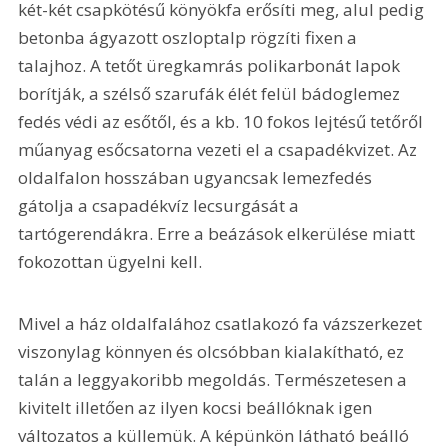
két-két csapkötésű könyökfa erősíti meg, alul pedig 
betonba ágyazott oszloptalp rögzíti fixen a 
talajhoz. A tetőt üregkamrás polikarbonát lapok 
borítják, a szélső szarufák élét felül bádoglemez 
fedés védi az esőtől, és a kb. 10 fokos lejtésű tetőről 
műanyag esőcsatorna vezeti el a csapadékvizet. Az 
oldalfalon hosszában ugyancsak lemezfedés 
gátolja a csapadékvíz lecsurgását a 
tartógerendákra. Erre a beázások elkerülése miatt 
fokozottan ügyelni kell.
Mivel a ház oldalfalához csatlakozó fa vázszerkezet 
viszonylag könnyen és olcsóbban kialakítható, ez 
talán a leggyakoribb megoldás. Természetesen a 
kivitelt illetően az ilyen kocsi beállóknak igen 
változatos a küllemük. A képünkön látható beálló 