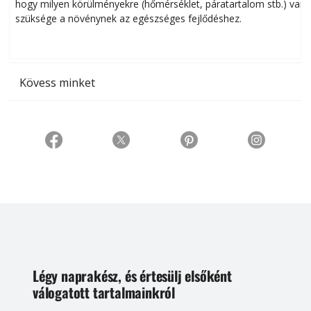
hogy milyen körülményekre (hőmérséklet, páratartalom stb.) van
szüksége a növénynek az egészséges fejlődéshez.
t
Kövess minket
Légy naprakész, és értesülj elsőként
válogatott tartalmainkról