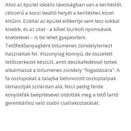
Ahol az épület ideális távolságban van a kerítéstől, 
célszerű a kocsi beálló helyét a kerítéshez közel 
kitűzni. Ezáltal az épület előkertje sem lesz sokkal 
kisebb, és az utat - a kővel burkolt nyomsávok 
kivételével – is be lehet gyepesíteni. 
Tetőfedőanyagként bitumenes zsindelylemezt 
használtak fel. Viszonylag könnyű, de összetett 
tetőszerkezet készült, amit deszkafedéssel tettek 
alkalmassá a bitumenes zsindely "fogadására". A 
fa oszlopokat a talajba betonozott oszloptalpak 
támasztják szilárdan alá, felül pedig ferde 
könyökfák beépítésével oldották meg a tető tartó 
gerendáihoz való stabil csatlakoztatását.