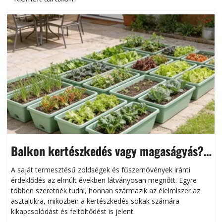
Balkon kertészkedés vagy magaságyás?
Helytakarékos kertészkedés
A saját termesztésű zöldségek és fűszernövények iránti
érdeklődés az elmúlt években látványosan megnőtt. Egyre
többen szeretnék tudni, honnan származik az élelmiszer az
l
asztalukra, miközben a kertészkedés sokak számára
kikapcsolódást és feltöltődést is jelent.
é