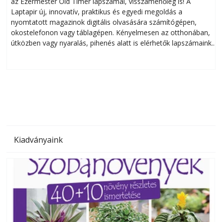
az Ezermester Old Timer lapszámai, visszamenőleg is! A
Laptapir új, innovatív, praktikus és egyedi megoldás a
L
nyomtatott magazinok digitális olvasására számítógépen,
okostelefonon vagy táblagépen. Kényelmesen az otthonában,
útközben vagy nyaralás, pihenés alatt is elérhetők lapszámaink.
ú
Bárhol, bármikor, akár külföldön élve vagy dolgozva is
B
olvashatók az Ezermester lapszámai. A Laptapir kényelmes
megoldás, mert: – t
Kiadványaink