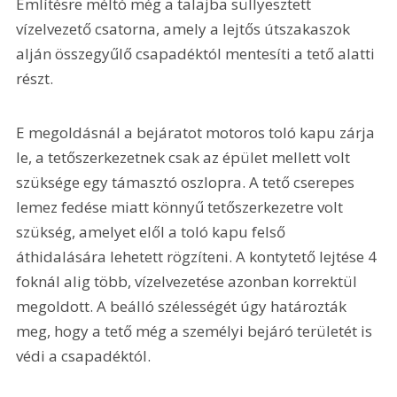
Említésre méltó még a talajba süllyesztett 
vízelvezető csatorna, amely a lejtős útszakaszok 
alján összegyűlő csapadéktól mentesíti a tető alatti 
részt.
E megoldásnál a bejáratot motoros toló kapu zárja 
le, a tetőszerkezetnek csak az épület mellett volt 
szüksége egy támasztó oszlopra. A tető cserepes 
lemez fedése miatt könnyű tetőszerkezetre volt 
szükség, amelyet elől a toló kapu felső 
áthidalására lehetett rögzíteni. A kontytető lejtése 4 
foknál alig több, vízelvezetése azonban korrektül 
megoldott. A beálló szélességét úgy határozták 
meg, hogy a tető még a személyi bejáró területét is 
védi a csapadéktól.