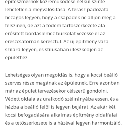
építészmérnök közreműködése nélkül szinte 
lehetetlen a megvalósítása. A terasz padozata 
hézagos legyen, hogy a csapadék ne álljon meg a 
felszínén, de azt a födém tartószerkezete alá 
erősített bordáslemez burkolat vezesse el az 
ereszcsatornán keresztül. Az új építmény váza 
szilárd legyen, és stílusában illeszkedjen az 
épülethez.
Lehetséges olyan megoldás is, hogy a kocsi beálló 
szerves része magának az épületnek. Erre azonban 
már az épület tervezésekor célszerű gondolni. 
Védett oldala az uralkodó szélirányába essen, és a 
házba a beálló felől is legyen bejárat. Az akár két 
kocsi befogadására alkalmas építmény oldalfalai 
és a tetőszerkezete is a házéval legyen harmonizáló.