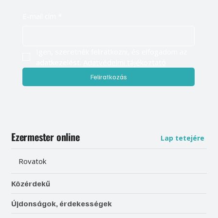
E-mail cím
*
Igen, szeretnék feliratkozni, és elfogadom az 
adatkezelést. 
Adatvédelmi tájékoztató
Feliratkozás
Ezermester online
Lap tetejére
Rovatok
Közérdekű
Újdonságok, érdekességek