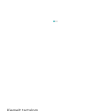
Beton járdalap készítése és lerakása – gyári
és saját készítésű megoldások
Kiemelt tartalom