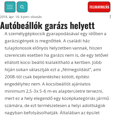
FELIRATKOZÁS
2018. ápr. 16.
4 perc olvasás
Autóbeállók garázs helyett
A személygépkocsik gyarapodásával egy időben a 
garázsigények is megnőttek. A családi ház 
tulajdonosok előnyös helyzetben vannak, hiszen 
szerencsés esetben ha garázs nem is, de egy tetővel 
ellátott kocsi beálló kialakítható a kertben. Jobb 
híján sokan választják ezt a „félmegoldást”, ami 
2008-tól csak bejelentéshez kötött, építési 
engedélyhez nem. A kocsibeállót ajánlatos 
minimum 2,5-3x 5-6 m-es alapterületre tervezni, 
mert ez a hely elegendő egy középkategóriás jármű 
számára, de ezt természetesen a helyi adottságok 
nagyban befolyásolhatják. Általában az épület 