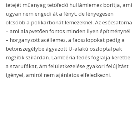
tetejét műanyag tetőfedő hullámlemez borítja, ami 
ugyan nem engedi át a fényt, de lényegesen 
olcsóbb a polikarbonát lemezeknél. Az esőcsatorna 
– ami alapvetően fontos minden ilyen építménynél 
– horganyzott acéllemez, a faoszlopokat pedig a 
betonszegélybe ágyazott U-alakú oszloptalpak 
rögzítik szilárdan. Lambéria fedés foglalja keretbe 
a szarufákat, ám felületkezelése gyakori felújítást 
igényel, amiről nem ajánlatos elfeledkezni.