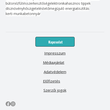
bútor
víz
fűtés
szerkesztőség
elektronika
hasznos tippek
dísznövény
hőszigetelés
tető
megújuló energia
tisztítás
kerti munka
beton
nyár
Kapcsolat
Impresszum
Médiaajánlat
Adatvédelem
Előfizetés
Szerzői jogok