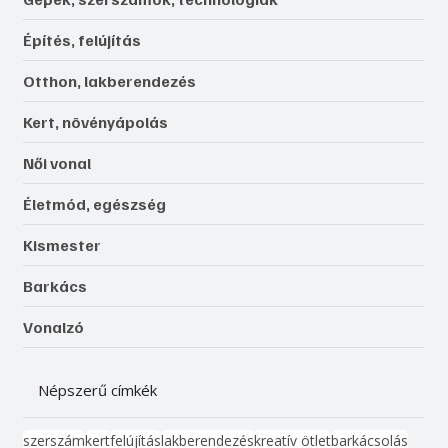
Építés, felújítás
Otthon, lakberendezés
Kert, növényápolás
Női vonal
Életmód, egészség
Kismester
Barkács
Vonalzó
Népszerű címkék
szerszám
kert
felújítás
lakberendezés
kreatív ötlet
barkácsolás