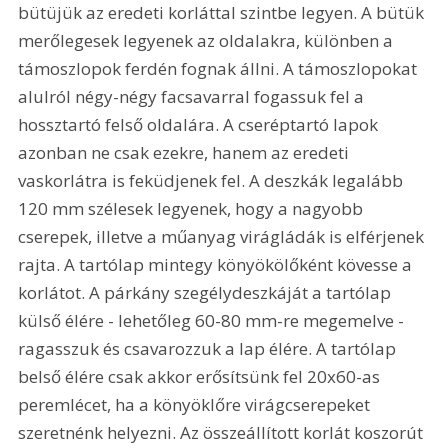
bütüjük az eredeti korláttal szintbe legyen. A bütük 
merőlegesek legyenek az oldalakra, különben a 
támoszlopok ferdén fognak állni. A támoszlopokat 
alulról négy-négy facsavarral fogassuk fel a 
hossztartó felső oldalára. A cseréptartó lapok 
azonban ne csak ezekre, hanem az eredeti 
vaskorlátra is feküdjenek fel. A deszkák legalább 
120 mm szélesek legyenek, hogy a nagyobb 
cserepek, illetve a műanyag virágládák is elférjenek 
rajta. A tartólap mintegy könyökölőként kövesse a 
korlátot. A párkány szegélydeszkáját a tartólap 
külső élére - lehetőleg 60-80 mm-re megemelve - 
ragasszuk és csavarozzuk a lap élére. A tartólap 
belső élére csak akkor erősítsünk fel 20x60-as 
peremlécet, ha a könyöklőre virágcserepeket 
szeretnénk helyezni. Az összeállított korlát koszorút 