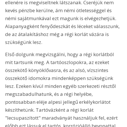
ellenére is megviseltnek látszanak. Cseréjük nem 
kevés pénzbe kerülne, ám némi ötletességgel és 
némi sajátmunkával ezt magunk is elvégezhetjük. 
Alapanyagként fenyődeszkát és léceket válasszunk, 
de az átalakításhoz még a régi korlát vázára is 
szükségünk lesz.
Első dolgunk megvizsgálni, hogy a régi korlátból 
mit tartsunk meg. A tartóoszlopokra, az ezeket 
összekötő könyöklővasra, és az alsó, vízszintes 
összekötő idomokra mindenképpen szükségünk 
lesz. Ezeken kívül minden egyéb szerkezeti résztől 
megszabadulhatunk, és a régi helyébe, 
pontosabban eléje alpesi jellegű erkélykorlátot 
készíthetünk. Tartóvázként a régi korlát 
"lecsupaszított" maradványát használjuk fel, ezért 
előbb ezt lássuk el tartós, korrózióálló bevonattal, 