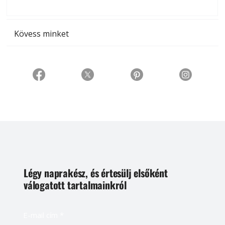
t
Kövess minket
Légy naprakész, és értesülj elsőként
válogatott tartalmainkról
E-mail cím
*