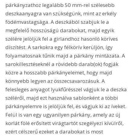
párkányzathoz legalább 50 mm-rel szélesebb 
deszkaanyagra van szükségünk, mint az erkély 
födémvastagsága. A deszkából szabjuk le a 
megfelelő hosszúságú darabokat, majd egyik 
szélére jelöljük fel a girlandhoz hasonló köríves 
díszítést. A sarkokra egy félkörív kerüljön, így 
folyamatosnak tűnik majd a párkány mintázata. A 
sarokillesztéseknél a rövidebb darab(ok) fogják 
közre a hosszabb párkányelemet, hogy majd 
könnyebb legyen az összecsavarozásuk. A 
felesleges anyagot lyukfűrésszel vágjuk le a deszka 
széléről, majd ezt használva sablonként a többi 
párkányelemre is jelöljük fel, és vágjuk ki az íveket. 
Felül is van egy ugyanilyen párkány, amely az új 
korlát fölé erősített virágtartót szegélyezi kívülről, 
ezért célszerű ezeket a darabokat is most 