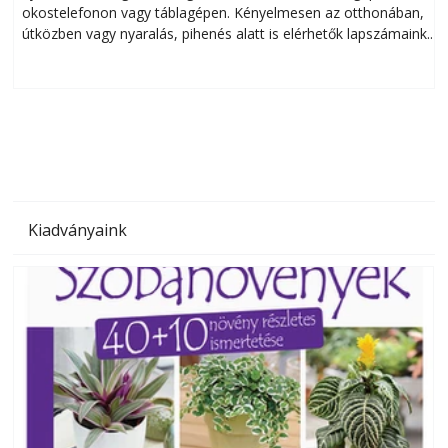
okostelefonon vagy táblagépen. Kényelmesen az otthonában,
útközben vagy nyaralás, pihenés alatt is elérhetők lapszámaink.
ú
Bárhol, bármikor, akár külföldön élve vagy dolgozva is
B
olvashatók az Ezermester lapszámai. A Laptapir kényelmes
megoldás, mert: – t
Kiadványaink