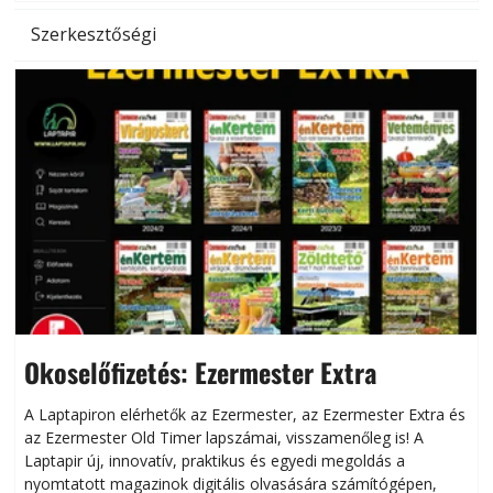
Szerkesztőségi
Okoselőfizetés: Ezermester Extra
A Laptapiron elérhetők az Ezermester, az Ezermester Extra és
az Ezermester Old Timer lapszámai, visszamenőleg is! A
Laptapir új, innovatív, praktikus és egyedi megoldás a
L
nyomtatott magazinok digitális olvasására számítógépen,