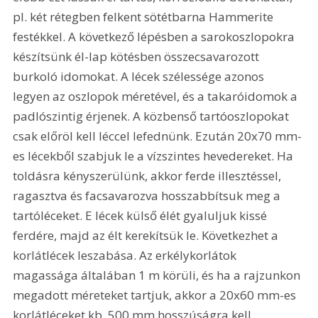
pl. két rétegben felkent sötétbarna Hammerite 
festékkel. A következő lépésben a sarokoszlopokra 
készítsünk él-lap kötésben összecsavarozott 
burkoló idomokat. A lécek szélessége azonos 
legyen az oszlopok méretével, és a takaróidomok a 
padlószintig érjenek. A közbenső tartóoszlopokat 
csak előröl kell léccel lefednünk. Ezután 20x70 mm-
es lécekből szabjuk le a vízszintes hevedereket. Ha 
toldásra kényszerülünk, akkor ferde illesztéssel, 
ragasztva és facsavarozva hosszabbítsuk meg a 
tartóléceket. E lécek külső élét gyaluljuk kissé 
ferdére, majd az élt kerekítsük le. Következhet a 
korlátlécek leszabása. Az erkélykorlátok 
magassága általában 1 m körüli, és ha a rajzunkon 
megadott méreteket tartjuk, akkor a 20x60 mm-es 
korlátléceket kb. 500 mm hosszúságra kell 