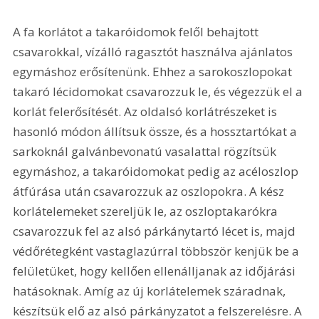
A fa korlátot a takaróidomok felől behajtott 
csavarokkal, vízálló ragasztót használva ajánlatos 
egymáshoz erősítenünk. Ehhez a sarokoszlopokat 
takaró lécidomokat csavarozzuk le, és végezzük el a 
korlát felerősítését. Az oldalsó korlátrészeket is 
hasonló módon állítsuk össze, és a hossztartókat a 
sarkoknál galvánbevonatú vasalattal rögzítsük 
egymáshoz, a takaróidomokat pedig az acéloszlop 
átfúrása után csavarozzuk az oszlopokra. A kész 
korlátelemeket szereljük le, az oszloptakarókra 
csavarozzuk fel az alsó párkánytartó lécet is, majd 
védőrétegként vastaglazúrral többször kenjük be a 
felületüket, hogy kellően ellenálljanak az időjárási 
hatásoknak. Amíg az új korlátelemek száradnak, 
készítsük elő az alsó párkányzatot a felszerelésre. A 