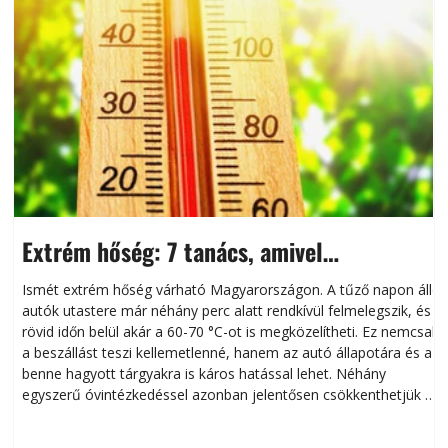
Extrém hőség: 7 tanács, amivel
megóvhatjuk autónkat a nyári károktól
Ismét extrém hőség várható Magyarországon. A tűző napon álló
autók utastere már néhány perc alatt rendkívül felmelegszik, és
rövid időn belül akár a 60-70 °C-ot is megközelítheti. Ez nemcsak
n
a beszállást teszi kellemetlenné, hanem az autó állapotára és a
benne hagyott tárgyakra is káros hatással lehet. Néhány
egyszerű óvintézkedéssel azonban jelentősen csökkenthetjük a
hőség káros hatásait.
l