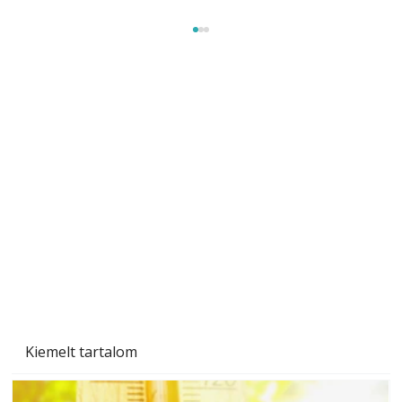
Beton járdalap készítése és lerakása – gyári
és saját készítésű megoldások
Kiemelt tartalom