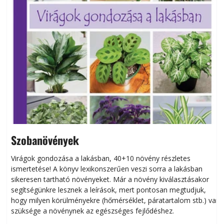
Szobanövények
Virágok gondozása a lakásban, 40+10 növény részletes
ismertetése! A könyv lexikonszerűen veszi sorra a lakásban
s
sikeresen tart­ha­tó növényeket. Már a növény kiválasztásakor
h
segítségünkre lesznek a leírások, mert pontosan megtudjuk,
k
hogy milyen körülményekre (hőmérséklet, páratartalom stb.) van
szüksége a növénynek az egészséges fejlődéshez.