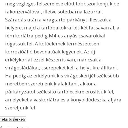
még végleges felszerelése előtt többször kenjük be 
fakonzerválóval, illetve sötétbarna lazúrral. 
Száradás után a virágtartó párkányt illesszük a 
helyére, majd a tartóbakokra két-két facsavarral, a 
fém korlátra pedig M4-es anyás csavarokkal 
fogassuk fel. A kötőelemek természetesen 
korrózióálló bevonatúak legyenek. Az új 
erkélykorlát ezzel készen is van, már csak a 
virágosládákat, cserepeket kell a helyükre állítani. 
Ha pedig az erkélyünk kis virágoskertjét szélesebb 
méretben szeretnénk kialakítani, akkor a 
párkányzatot szélesítő tartólécekre erősítsük fel, 
amelyeket a vaskorlátra és a könyöklődeszka aljára 
szereljünk fel.  
felújítás
erkély