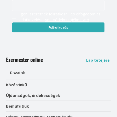
Igen, szeretnék feliratkozni, és elfogadom az 
adatkezelést. 
Adatvédelmi tájékoztató
Feliratkozás
Ezermester online
Lap tetejére
Rovatok
Közérdekű
Újdonságok, érdekességek
Bemutatjuk
Gépek, szerszámok, technológiák