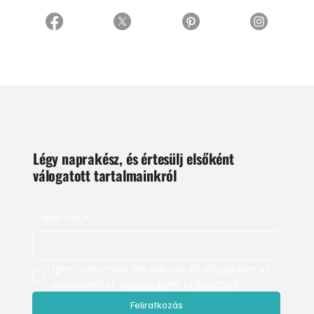
Légy naprakész, és értesülj elsőként
válogatott tartalmainkról
E-mail cím
*
Igen, szeretnék feliratkozni, és elfogadom az 
adatkezelést. 
Adatvédelmi tájékoztató
Feliratkozás