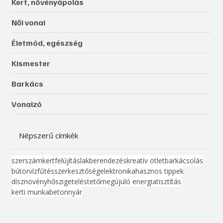
Kert, növényápolás
Női vonal
Életmód, egészség
Kismester
Barkács
Vonalzó
Népszerű címkék
szerszám
kert
felújítás
lakberendezés
kreatív ötlet
barkácsolás
bútor
víz
fűtés
szerkesztőség
elektronika
hasznos tippek
dísznövény
hőszigetelés
tető
megújuló energia
tisztítás
kerti munka
beton
nyár