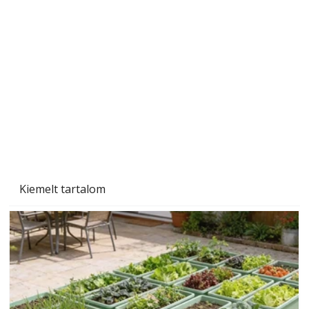
Tiszta homlokzat éveken át
Kiemelt tartalom