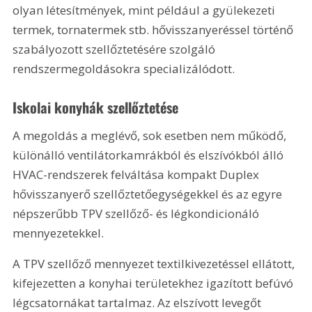
olyan létesítmények, mint például a gyülekezeti 
termek, tornatermek stb. hővisszanyeréssel történő 
szabályozott szellőztetésére szolgáló 
rendszermegoldásokra specializálódott.
Iskolai konyhák szellőztetése
A megoldás a meglévő, sok esetben nem működő, 
különálló ventilátorkamrákból és elszívókból álló 
HVAC-rendszerek felváltása kompakt Duplex 
hővisszanyerő szellőztetőegységekkel és az egyre 
népszerűbb TPV szellőző- és légkondicionáló 
mennyezetekkel.
A TPV szellőző mennyezet textilkivezetéssel ellátott, 
kifejezetten a konyhai területekhez igazított befúvó 
légcsatornákat tartalmaz. Az elszívott levegőt 