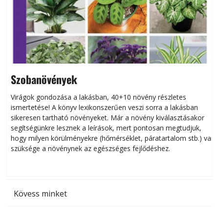
Szobanövények
Virágok gondozása a lakásban, 40+10 növény részletes
ismertetése! A könyv lexikonszerűen veszi sorra a lakásban
s
sikeresen tart­ha­tó növényeket. Már a növény kiválasztásakor
h
segítségünkre lesznek a leírások, mert pontosan megtudjuk,
k
hogy milyen körülményekre (hőmérséklet, páratartalom stb.) van
szüksége a növénynek az egészséges fejlődéshez.
t
Kövess minket