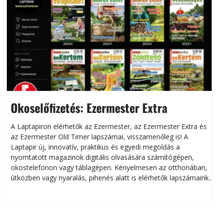
Okoselőfizetés: Ezermester Extra
A Laptapiron elérhetők az Ezermester, az Ezermester Extra és
az Ezermester Old Timer lapszámai, visszamenőleg is! A
Laptapir új, innovatív, praktikus és egyedi megoldás a
L
nyomtatott magazinok digitális olvasására számítógépen,
okostelefonon vagy táblagépen. Kényelmesen az otthonában,
útközben vagy nyaralás, pihenés alatt is elérhetők lapszámaink.
ú
Bárhol, bármikor, akár külföldön élve vagy dolgozva is
B
olvashatók az Ezermester lapszámai. A Laptapir kényelmes
megoldás, mert: – t