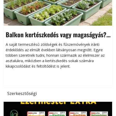
Balkon kertészkedés vagy magaságyás?
Helytakarékos kertészkedés
A saját termesztésű zöldségek és fűszernövények iránti
érdeklődés az elmúlt években látványosan megnőtt. Egyre
többen szeretnék tudni, honnan származik az élelmiszer az
l
asztalukra, miközben a kertészkedés sokak számára
kikapcsolódást és feltöltődést is jelent.
é
d
Szerkesztőségi