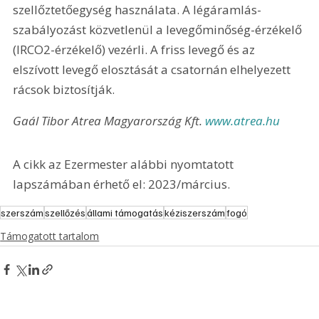
szellőztetőegység használata. A légáramlás-
szabályozást közvetlenül a levegőminőség-érzékelő 
(IRCO2-érzékelő) vezérli. A friss levegő és az 
elszívott levegő elosztását a csatornán elhelyezett 
rácsok biztosítják.
Gaál Tibor Atrea Magyarország Kft. 
www.atrea.hu 
A cikk az Ezermester alábbi nyomtatott 
lapszámában érhető el: 2023/március.
szerszám
szellőzés
állami támogatás
kéziszerszám
fogó
Támogatott tartalom