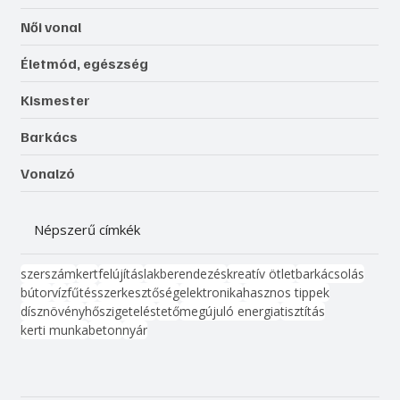
Női vonal
Életmód, egészség
Kismester
Barkács
Vonalzó
Népszerű címkék
szerszám
kert
felújítás
lakberendezés
kreatív ötlet
barkácsolás
bútor
víz
fűtés
szerkesztőség
elektronika
hasznos tippek
dísznövény
hőszigetelés
tető
megújuló energia
tisztítás
kerti munka
beton
nyár