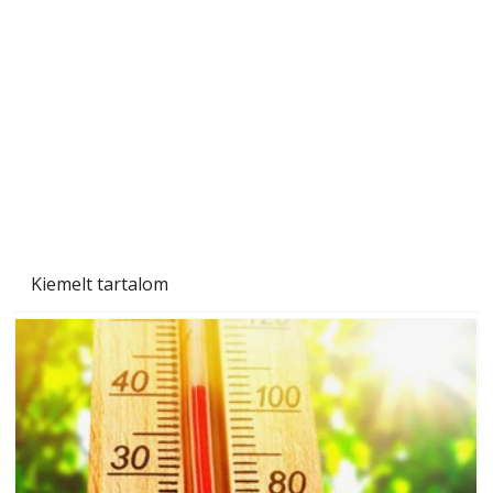
Tiszta homlokzat éveken át
Kiemelt tartalom