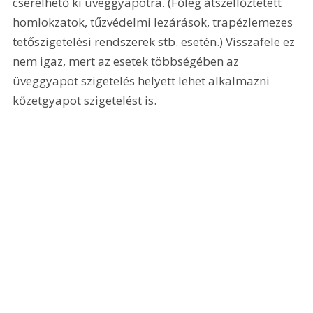
cserélhető ki üveggyapotra. (Főleg átszellőztetett 
homlokzatok, tűzvédelmi lezárások, trapézlemezes 
tetőszigetelési rendszerek stb. esetén.) Visszafele ez 
nem igaz, mert az esetek többségében az 
üveggyapot szigetelés helyett lehet alkalmazni 
kőzetgyapot szigetelést is.