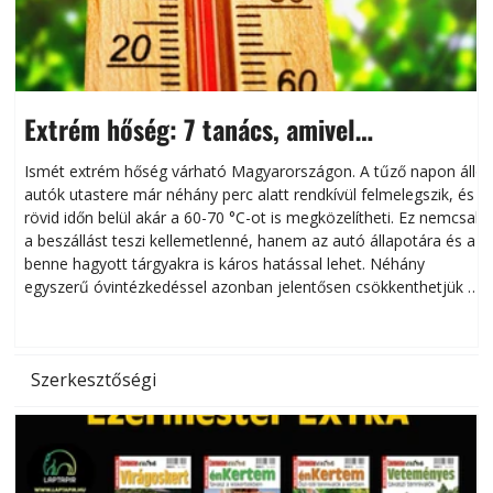
Extrém hőség: 7 tanács, amivel
megóvhatjuk autónkat a nyári károktól
Ismét extrém hőség várható Magyarországon. A tűző napon álló
autók utastere már néhány perc alatt rendkívül felmelegszik, és
rövid időn belül akár a 60-70 °C-ot is megközelítheti. Ez nemcsak
n
a beszállást teszi kellemetlenné, hanem az autó állapotára és a
benne hagyott tárgyakra is káros hatással lehet. Néhány
egyszerű óvintézkedéssel azonban jelentősen csökkenthetjük a
hőség káros hatásait.
l
Szerkesztőségi