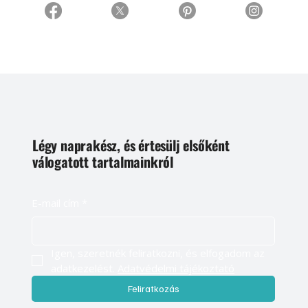
Légy naprakész, és értesülj elsőként
válogatott tartalmainkról
E-mail cím
*
Igen, szeretnék feliratkozni, és elfogadom az 
adatkezelést. 
Adatvédelmi tájékoztató
Feliratkozás