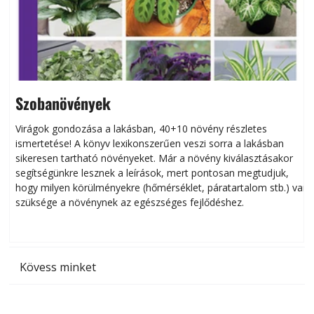
Szobanövények
Virágok gondozása a lakásban, 40+10 növény részletes
ismertetése! A könyv lexikonszerűen veszi sorra a lakásban
s
sikeresen tart­ha­tó növényeket. Már a növény kiválasztásakor
h
segítségünkre lesznek a leírások, mert pontosan megtudjuk,
k
hogy milyen körülményekre (hőmérséklet, páratartalom stb.) van
szüksége a növénynek az egészséges fejlődéshez.
t
Kövess minket