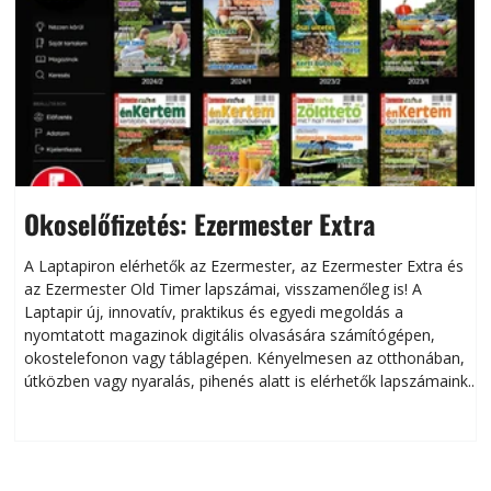
Okoselőfizetés: Ezermester Extra
A Laptapiron elérhetők az Ezermester, az Ezermester Extra és
az Ezermester Old Timer lapszámai, visszamenőleg is! A
Laptapir új, innovatív, praktikus és egyedi megoldás a
L
nyomtatott magazinok digitális olvasására számítógépen,
okostelefonon vagy táblagépen. Kényelmesen az otthonában,
útközben vagy nyaralás, pihenés alatt is elérhetők lapszámaink.
ú
Bárhol, bármikor, akár külföldön élve vagy dolgozva is
B
olvashatók az Ezermester lapszámai. A Laptapir kényelmes
megoldás, mert: – t