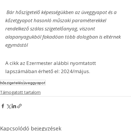
 Bár hőszigetelő képességükben az üveggyapot és a 
kőzetgyapot hasonló műszaki paraméterekkel 
rendelkező szálas szigetelőanyag, viszont 
alapanyagukból fakadóan több dologban is eltérnek 
egymástól
A cikk az Ezermester alábbi nyomtatott 
lapszámában érhető el: 2024/május.
hőszigetelés
üveggyapot
Támogatott tartalom
Kapcsolódó bejegyzések