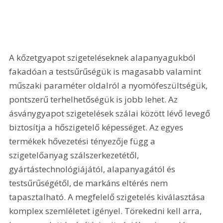
A kőzetgyapot szigeteléseknek alapanyagukból 
fakadóan a testsűrűségük is magasabb valamint 
műszaki paraméter oldalról a nyomófeszültségük, 
pontszerű terhelhetőségük is jobb lehet. Az 
ásványgyapot szigetelések szálai között lévő levegő 
biztosítja a hőszigetelő képességet. Az egyes 
termékek hővezetési tényezője függ a 
szigetelőanyag szálszerkezetétől, 
gyártástechnológiájától, alapanyagától és 
testsűrűségétől, de markáns eltérés nem 
tapasztalható. A megfelelő szigetelés kiválasztása 
komplex szemléletet igényel. Törekedni kell arra, 