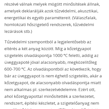
részévé válnak melyek mögött minősítések állnak, 
amelyek deklarálják azok tűzvédelmi, akusztikai, 
energetikai és egyéb paramétereit. (Válaszfalak, 
homlokzati hőszigetelő rendszerek, tűzvédelmi 
lezárások stb.)
Tűzvédelmi szempontból a legjelentősebb az 
eltérés a két anyag között. Míg a kőzetgyapot 
szigetelés olvadáspontja 1000 °C feletti, addig az 
üveggyapoté jóval alacsonyabb, megközelítőleg 
600-700 °C. Az olvadáspontból az következik, hogy 
bár az üveggyapot is nem éghető szigetelés, akár a 
kőzetgyapot, de alacsonyabb olvadáspontja miatt 
nem alkalmas pl. szerkezetvédelemre. Ezért ott, 
ahol kőzetgyapottal minősítették a szerkezetet, 
rendszert, építési készletet, a szigetelőanyag nem 