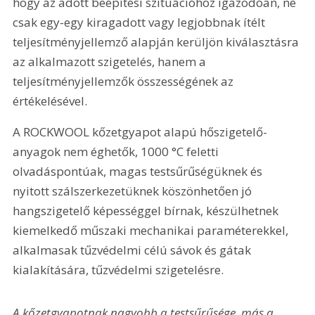
hogy az adott beépítési szituá­cióhoz igazodóan, ne 
csak egy-egy kiragadott vagy legjobbnak ítélt 
teljesítményjellemző alapján kerüljön kiválasztásra 
az alkalmazott szigetelés, hanem a 
teljesítményjellemzők összességének az 
értékelésével.
A ROCKWOOL kőzetgyapot alapú hőszigetelő-
anyagok nem éghetők, 1000 °C feletti 
olvadáspontúak, magas testsűrűségüknek és 
nyitott szálszerkezetüknek köszönhetően jó 
hangszigetelő képességgel bírnak, készülhetnek 
kiemelkedő műszaki mechanikai paraméterekkel, 
alkalmasak tűzvédelmi célú sávok és gátak 
kialakítására, tűzvédelmi szigetelésre.
A kőzetgyapotnak nagyobb a testsűrűsége, más a 