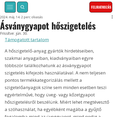
FELIRATKOZÁS
2024. máj. 14.
2 perc olvasás
Ásványgyapot hőszigetelés
Frissítve:
jún. 30.
Támogatott tartalom
A hőszigetelő-anyag gyártók hirdetéseiben, 
szakmai anyagaiban, kiadványaiban egyre 
többször találkozhatunk az ásványgyapot 
szigetelés kifejezés használatával. A nem teljesen 
pontos termékkategorizálás mellett a 
szigetelőanyagok színe sem minden esetben teszi 
egyértelművé, hogy üveg- vagy kőzetgyapot 
hőszigetelésről beszélünk. Miért lehet megtévesztő 
a szóhasználat, ha egyébként magába a gyűjtő 
fogalomba mind az üveggyapot, mind pedig a 