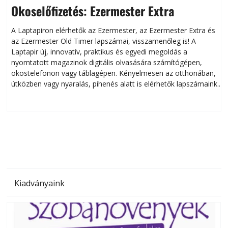
Okoselőfizetés: Ezermester Extra
A Laptapiron elérhetők az Ezermester, az Ezermester Extra és
az Ezermester Old Timer lapszámai, visszamenőleg is! A
Laptapir új, innovatív, praktikus és egyedi megoldás a
L
nyomtatott magazinok digitális olvasására számítógépen,
okostelefonon vagy táblagépen. Kényelmesen az otthonában,
útközben vagy nyaralás, pihenés alatt is elérhetők lapszámaink.
ú
Bárhol, bármikor, akár külföldön élve vagy dolgozva is
B
olvashatók az Ezermester lapszámai. A Laptapir kényelmes
megoldás, mert: – t
Kiadványaink