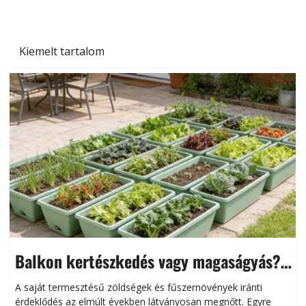
Kiemelt tartalom
Balkon kertészkedés vagy magaságyás?
Helytakarékos kertészkedés
A saját termesztésű zöldségek és fűszernövények iránti
érdeklődés az elmúlt években látványosan megnőtt. Egyre