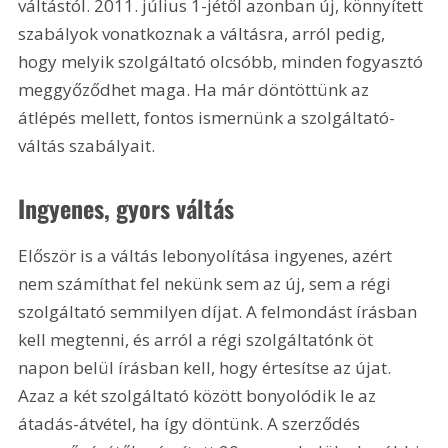
váltástól. 2011. július 1-jétől azonban új, könnyített 
szabályok vonatkoznak a váltásra, arról pedig, 
hogy melyik szolgáltató olcsóbb, minden fogyasztó 
meggyőződhet maga. Ha már döntöttünk az 
átlépés mellett, fontos ismernünk a szolgáltató-
váltás szabályait.
Ingyenes, gyors váltás
Először is a váltás lebonyolítása ingyenes, azért 
nem számíthat fel nekünk sem az új, sem a régi 
szolgáltató semmilyen díjat. A felmondást írásban 
kell megtenni, és arról a régi szolgáltatónk öt 
napon belül írásban kell, hogy értesítse az újat. 
Azaz a két szolgáltató között bonyolódik le az 
átadás-átvétel, ha így döntünk. A szerződés 