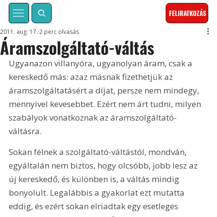
FELIRATKOZÁS
2011. aug. 17.
2 perc olvasás
Áramszolgáltató-váltás
Ugyanazon villanyóra, ugyanolyan áram, csak a 
kereskedő más: azaz másnak fizethetjük az 
áramszolgáltatásért a díjat, persze nem mindegy, 
mennyivel kevesebbet. Ezért nem árt tudni, milyen 
szabályok vonatkoznak az áramszolgáltató-
váltásra.
Sokan félnek a szolgáltató-váltástól, mondván, 
egyáltalán nem biztos, hogy olcsóbb, jobb lesz az 
új kereskedő, és különben is, a váltás mindig 
bonyolult. Legalábbis a gyakorlat ezt mutatta 
eddig, és ezért sokan elriadtak egy esetleges 