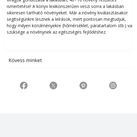
ismertetése! A könyv lexikonszerűen veszi sorra a lakásban
s
sikeresen tart­ha­tó növényeket. Már a növény kiválasztásakor
h
segítségünkre lesznek a leírások, mert pontosan megtudjuk,
k
hogy milyen körülményekre (hőmérséklet, páratartalom stb.) van
szüksége a növénynek az egészséges fejlődéshez.
t
Kövess minket