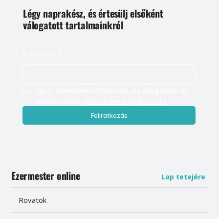
Légy naprakész, és értesülj elsőként
válogatott tartalmainkról
E-mail cím
*
Igen, szeretnék feliratkozni, és elfogadom az 
adatkezelést. 
Adatvédelmi tájékoztató
Feliratkozás
Ezermester online
Lap tetejére
Rovatok