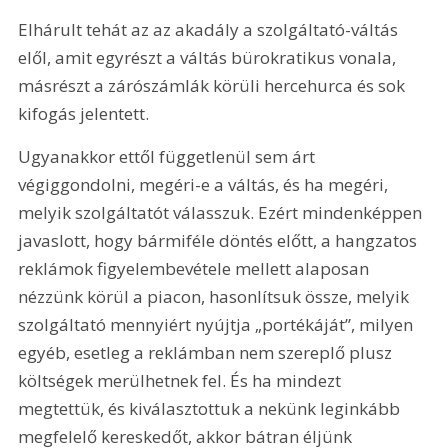
Elhárult tehát az az akadály a szolgáltató-váltás 
elől, amit egyrészt a váltás bürokratikus vonala, 
másrészt a zárószámlák körüli hercehurca és sok 
kifogás jelentett.
Ugyanakkor ettől függetlenül sem árt 
végiggondolni, megéri-e a váltás, és ha megéri, 
melyik szolgáltatót válasszuk. Ezért mindenképpen 
javaslott, hogy bármiféle döntés előtt, a hangzatos 
reklámok figyelembevétele mellett alaposan 
nézzünk körül a piacon, hasonlítsuk össze, melyik 
szolgáltató mennyiért nyújtja „portékáját”, milyen 
egyéb, esetleg a reklámban nem szereplő plusz 
költségek merülhetnek fel. És ha mindezt 
megtettük, és kiválasztottuk a nekünk leginkább 
megfelelő kereskedőt, akkor bátran éljünk 