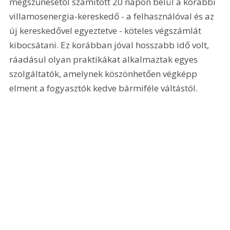
megszűnésétől számított 20 napon belül a korábbi 
villamosenergia-kereskedő - a felhasználóval és az 
új kereskedővel egyeztetve - köteles végszámlát 
kibocsátani. Ez korábban jóval hosszabb idő volt, 
ráadásul olyan praktikákat alkalmaztak egyes 
szolgáltatók, amelynek köszönhetően végképp 
elment a fogyasztók kedve bármiféle váltástól.