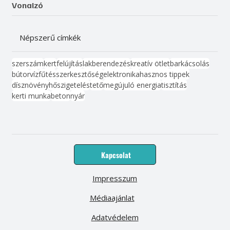
Vonalzó
Népszerű címkék
szerszám
kert
felújítás
lakberendezés
kreatív ötlet
barkácsolás
bútor
víz
fűtés
szerkesztőség
elektronika
hasznos tippek
dísznövény
hőszigetelés
tető
megújuló energia
tisztítás
kerti munka
beton
nyár
Kapcsolat
Impresszum
Médiaajánlat
Adatvédelem