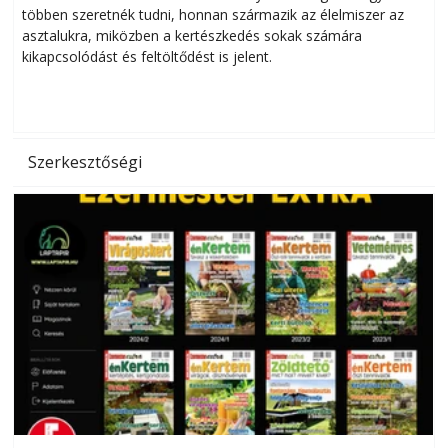
többen szeretnék tudni, honnan származik az élelmiszer az
l
asztalukra, miközben a kertészkedés sokak számára
kikapcsolódást és feltöltődést is jelent.
é
d
Szerkesztőségi