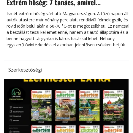
Extrém hőség: 7 tanács, amivel
megóvhatjuk autónkat a nyári károktól
Ismét extrém hőség várható Magyarországon. A tűző napon álló
autók utastere már néhány perc alatt rendkívül felmelegszik, és
rövid időn belül akár a 60-70 °C-ot is megközelítheti. Ez nemcsak
n
a beszállást teszi kellemetlenné, hanem az autó állapotára és a
benne hagyott tárgyakra is káros hatással lehet. Néhány
egyszerű óvintézkedéssel azonban jelentősen csökkenthetjük a
hőség káros hatásait.
l
Szerkesztőségi