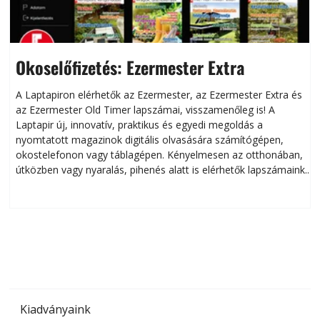
Okoselőfizetés: Ezermester Extra
A Laptapiron elérhetők az Ezermester, az Ezermester Extra és
az Ezermester Old Timer lapszámai, visszamenőleg is! A
Laptapir új, innovatív, praktikus és egyedi megoldás a
L
nyomtatott magazinok digitális olvasására számítógépen,
okostelefonon vagy táblagépen. Kényelmesen az otthonában,
útközben vagy nyaralás, pihenés alatt is elérhetők lapszámaink.
ú
Bárhol, bármikor, akár külföldön élve vagy dolgozva is
B
olvashatók az Ezermester lapszámai. A Laptapir kényelmes
megoldás, mert: – t
Kiadványaink