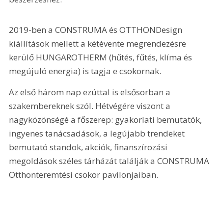
2019-ben a CONSTRUMA és OTTHONDesign 
kiállítások mellett a kétévente megrendezésre 
kerülő HUNGAROTHERM (hűtés, fűtés, klíma és 
megújuló energia) is tagja e csokornak.
Az első három nap ezúttal is elsősorban a 
szakembereknek szól. Hétvégére viszont a 
nagyközönségé a főszerep: gyakorlati bemutatók, 
ingyenes tanácsadások, a legújabb trendeket 
bemutató standok, akciók, finanszírozási 
megoldások széles tárházát találják a CONSTRUMA 
Otthonteremtési csokor pavilonjaiban.