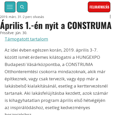
FELIRATKOZÁS
2019. márc. 31.
2 perc olvasás
Április 1.-én nyit a CONSTRUMA
Frissítve:
jún. 30.
Támogatott tartalom
Az idei évben egészen korán, 2019. április 3-7. 
között ismét érdemes kilátogatni a HUNGEXPO 
Budapesti Vásárközpontba, a CONSTRUMA 
Otthonteremtési csokorra mindazoknak, akik már 
építkeznek, vagy csak tervezik, vagy épp már a 
lakásbelső kialakításánál, esetleg a kerttervezésnél 
tartanak. Aki lakásfelújításba kezdett, azok számár 
is kihagyhatatlan program április első hétvégéjén 
az inspirálódáshoz, esetleg kedvezményes 
beszerzéshez.