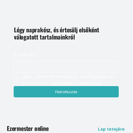
Légy naprakész, és értesülj elsőként
válogatott tartalmainkról
E-mail cím
*
Igen, szeretnék feliratkozni, és elfogadom az 
adatkezelést. 
Adatvédelmi tájékoztató
Feliratkozás
Ezermester online
Lap tetejére