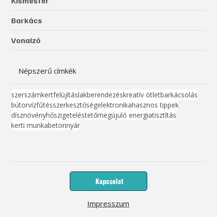
Kismester
Barkács
Vonalzó
Népszerű címkék
szerszám
kert
felújítás
lakberendezés
kreatív ötlet
barkácsolás
bútor
víz
fűtés
szerkesztőség
elektronika
hasznos tippek
dísznövény
hőszigetelés
tető
megújuló energia
tisztítás
kerti munka
beton
nyár
Kapcsolat
Impresszum