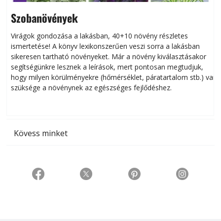
Szobanövények
Virágok gondozása a lakásban, 40+10 növény részletes
ismertetése! A könyv lexikonszerűen veszi sorra a lakásban
s
sikeresen tart­ha­tó növényeket. Már a növény kiválasztásakor
h
segítségünkre lesznek a leírások, mert pontosan megtudjuk,
k
hogy milyen körülményekre (hőmérséklet, páratartalom stb.) van
szüksége a növénynek az egészséges fejlődéshez.
t
Kövess minket