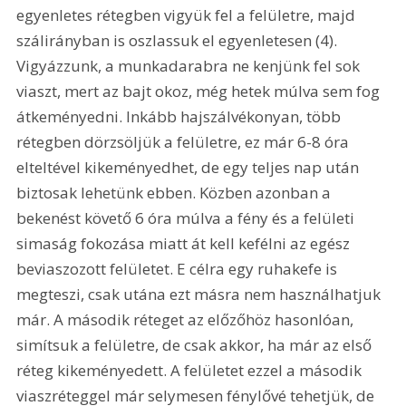
egyenletes rétegben vigyük fel a felületre, majd 
szálirányban is oszlassuk el egyenletesen (4). 
Vigyázzunk, a munkadarabra ne kenjünk fel sok 
viaszt, mert az bajt okoz, még hetek múlva sem fog 
átkeményedni. Inkább hajszálvékonyan, több 
rétegben dörzsöljük a felületre, ez már 6-8 óra 
elteltével kikeményedhet, de egy teljes nap után 
biztosak lehetünk ebben. Közben azonban a 
bekenést követő 6 óra múlva a fény és a felületi 
simaság fokozása miatt át kell kefélni az egész 
beviaszozott felületet. E célra egy ruhakefe is 
megteszi, csak utána ezt másra nem használhatjuk 
már. A második réteget az előzőhöz hasonlóan, 
simítsuk a felületre, de csak akkor, ha már az első 
réteg kikeményedett. A felületet ezzel a második 
viaszréteggel már selymesen fénylővé tehetjük, de 