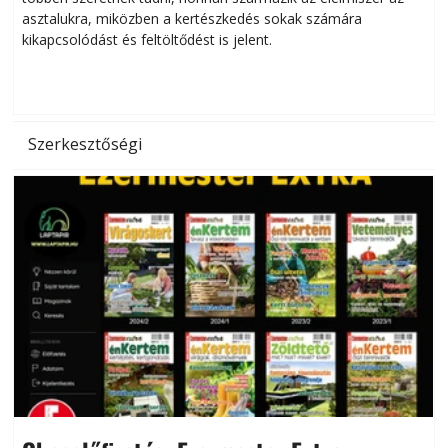
asztalukra, miközben a kertészkedés sokak számára
kikapcsolódást és feltöltődést is jelent.
é
d
Szerkesztőségi