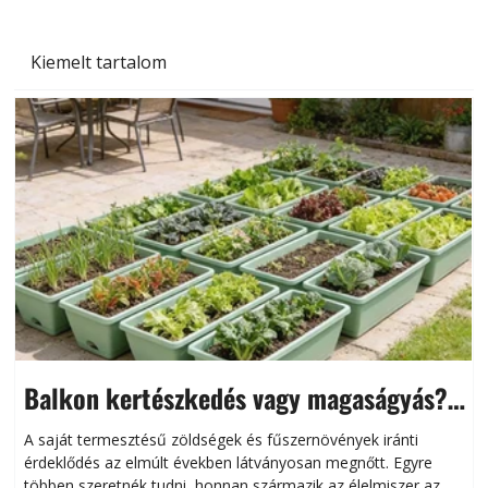
Kiemelt tartalom
Balkon kertészkedés vagy magaságyás?
Helytakarékos kertészkedés
A saját termesztésű zöldségek és fűszernövények iránti
érdeklődés az elmúlt években látványosan megnőtt. Egyre
többen szeretnék tudni, honnan származik az élelmiszer az
l