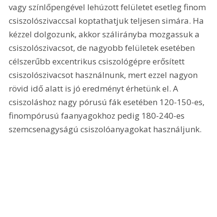
vagy színlőpengével lehúzott felületet esetleg finom 
csiszolószivaccsal koptathatjuk teljesen simára. Ha 
kézzel dolgozunk, akkor szálirányba mozgassuk a 
csiszolószivacsot, de nagyobb felületek esetében 
célszerűbb excentrikus csiszológépre erősített 
csiszolószivacsot használnunk, mert ezzel nagyon 
rövid idő alatt is jó eredményt érhetünk el. A 
csiszoláshoz nagy pórusú fák esetében 120-150-es, 
finompórusú faanyagokhoz pedig 180-240-es 
szemcsenagyságú csiszolóanyagokat használjunk. 