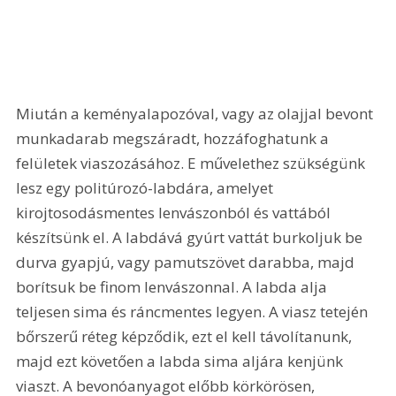
Miután a keményalapozóval, vagy az olajjal bevont 
munkadarab megszáradt, hozzáfoghatunk a 
felületek viaszozásához. E művelethez szükségünk 
lesz egy politúrozó-labdára, amelyet 
kirojtosodásmentes lenvászonból és vattából 
készítsünk el. A labdává gyúrt vattát burkoljuk be 
durva gyapjú, vagy pamutszövet darabba, majd 
borítsuk be finom lenvászonnal. A labda alja 
teljesen sima és ráncmentes legyen. A viasz tetején 
bőrszerű réteg képződik, ezt el kell távolítanunk, 
majd ezt követően a labda sima aljára kenjünk 
viaszt. A bevonóanyagot előbb körkörösen, 