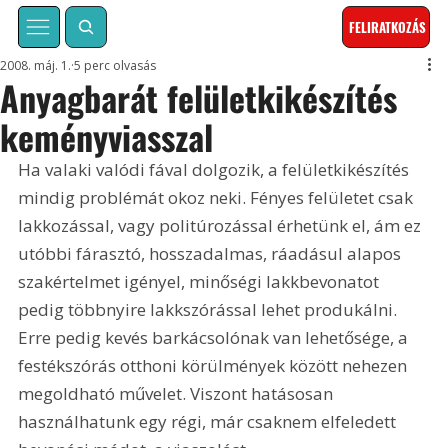
FELIRATKOZÁS
2008. máj. 1.
5 perc olvasás
Anyagbarát felületkikészítés
keményviasszal
Ha valaki valódi fával dolgozik, a felületkikészítés 
mindig problémát okoz neki. Fényes felületet csak 
lakkozással, vagy politúrozással érhetünk el, ám ez 
utóbbi fárasztó, hosszadalmas, ráadásul alapos 
szakértelmet igényel, minőségi lakkbevonatot 
pedig többnyire lakkszórással lehet produkálni. 
Erre pedig kevés barkácsolónak van lehetősége, a 
festékszórás otthoni körülmények között nehezen 
megoldható művelet. Viszont hatásosan 
használhatunk egy régi, már csaknem elfeledett 