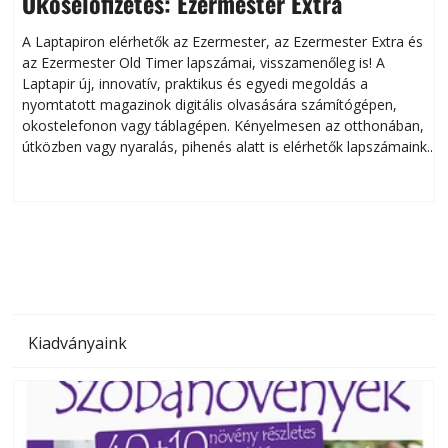
Okoselőfizetés: Ezermester Extra
A Laptapiron elérhetők az Ezermester, az Ezermester Extra és
az Ezermester Old Timer lapszámai, visszamenőleg is! A
Laptapir új, innovatív, praktikus és egyedi megoldás a
L
nyomtatott magazinok digitális olvasására számítógépen,
okostelefonon vagy táblagépen. Kényelmesen az otthonában,
útközben vagy nyaralás, pihenés alatt is elérhetők lapszámaink.
ú
Bárhol, bármikor, akár külföldön élve vagy dolgozva is
B
olvashatók az Ezermester lapszámai. A Laptapir kényelmes
megoldás, mert: – t
Kiadványaink