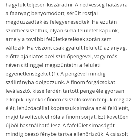
hagytuk teljesen kiszáradni. A nedvesség hatására 
a faanyag benyomódott, sérült rostjai 
megduzzadtak és felegyenesedtek. Ha ezután 
szintbecsiszoltuk, olyan sima felületet kapunk, 
amely a további felületkezelések során sem 
változik. Ha viszont csak gyalult felületű az anyag, 
előtte ajánlatos acél színlőpengével, vagy más 
néven citlinggel megszüntetni a felületi 
egyenetlenségeket (1). A pengével mindig 
szálirányba dolgozzunk. A finom forgácsokat 
leválasztó, kissé ferdén tartott penge éle gyorsan 
elkopik, ilyenkor finom csiszolókövön fenjük meg az 
élét, lehúzóacéllal koptassuk simára az él felületét, 
majd távolítsuk el róla a finom sorját. Ezt követően 
újból használható lesz. A fafelület simaságát 
mindig beeső fénybe tartva ellenőrizzük. A csiszolt 