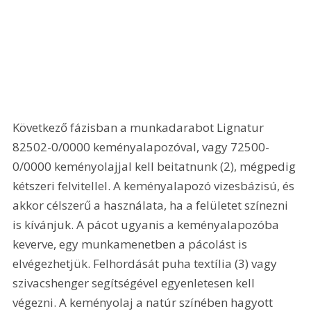
Következő fázisban a munkadarabot Lignatur 
82502-0/0000 keményalapozóval, vagy 72500-
0/0000 keményolajjal kell beitatnunk (2), mégpedig 
kétszeri felvitellel. A keményalapozó vizesbázisú, és 
akkor célszerű a használata, ha a felületet színezni 
is kívánjuk. A pácot ugyanis a keményalapozóba 
keverve, egy munkamenetben a pácolást is 
elvégezhetjük. Felhordását puha textília (3) vagy 
szivacshenger segítségével egyenletesen kell 
végezni. A keményolaj a natúr színében hagyott 