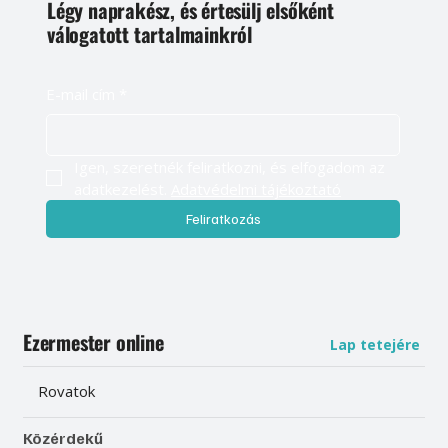
Légy naprakész, és értesülj elsőként
válogatott tartalmainkról
E-mail cím
*
Igen, szeretnék feliratkozni, és elfogadom az 
adatkezelést. 
Adatvédelmi tájékoztató
Feliratkozás
Ezermester online
Lap tetejére
Rovatok
Közérdekű