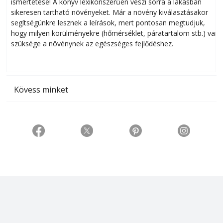
ismertetése! A könyv lexikonszerűen veszi sorra a lakásban
s
sikeresen tart­ha­tó növényeket. Már a növény kiválasztásakor
h
segítségünkre lesznek a leírások, mert pontosan megtudjuk,
k
hogy milyen körülményekre (hőmérséklet, páratartalom stb.) van
szüksége a növénynek az egészséges fejlődéshez.
t
Kövess minket