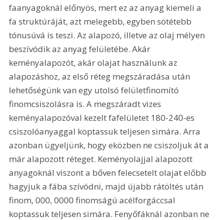
faanyagoknál előnyös, mert ez az anyag kiemeli a 
fa struktúráját, azt melegebb, egyben sötétebb 
tónusúvá is teszi. Az alapozó, illetve az olaj mélyen 
beszívódik az anyag felületébe. Akár 
keményalapozót, akár olajat használunk az 
alapozáshoz, az első réteg megszáradása után 
lehetőségünk van egy utolsó felületfinomító 
finomcsiszolásra is. A megszáradt vizes 
keményalapozóval kezelt fafelületet 180-240-es 
csiszolóanyaggal koptassuk teljesen simára. Arra 
azonban ügyeljünk, hogy eközben ne csiszoljuk át a 
már alapozott réteget. Keményolajjal alapozott 
anyagoknál viszont a bőven felecsetelt olajat előbb 
hagyjuk a fába szívódni, majd újabb rátöltés után 
finom, 000, 0000 finomságú acélforgáccsal 
koptassuk teljesen simára. Fenyőfáknál azonban ne 