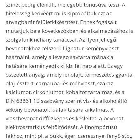
színét pedig élénkíti, melegebb tónusúvá teszi. A 
hitelesség kedvéért mi is kipróbáltuk ezt az 
anyagbarát felületkikészítést. Ennek fogásait 
mutatjuk be a következőkben, és alkalmazásához is 
szolgálunk néhány tanáccsal. Az ilyen jellegű 
bevonatokhoz célszerű Lignatur keményviaszt 
használni, amely a levegő savtartalmának a 
hatására keményedik ki kb. fél nap alatt. Ez egy 
összetett anyag, amely lenolajt, természetes gyanta-
olaj-észtert, carnauba- és méhviaszt, száraz 
kalciumot, cirkóniumot, kobaltot tartalmaz, és a 
DIN 68861 1B szabvány szerint víz- és alkoholálló 
vékony bevonatok kialakítására alkalmas. A 
viaszbevonat diffúzképes és késlelteti a bevonat 
elektrosztatikus feltöltődését. A finompórusú 
fákhoz, mint pl. a bükk, éger, cseresznye, fenyő stb., 