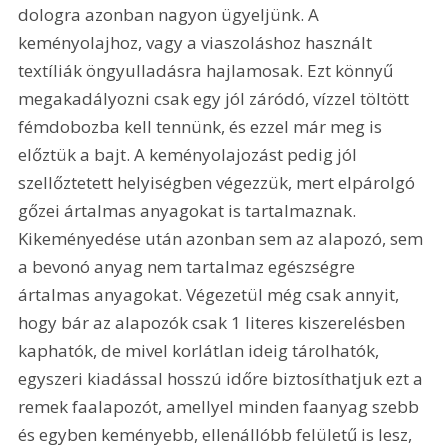
dologra azonban nagyon ügyeljünk. A 
keményolajhoz, vagy a viaszoláshoz használt 
textíliák öngyulladásra hajlamosak. Ezt könnyű 
megakadályozni csak egy jól záródó, vízzel töltött 
fémdobozba kell tennünk, és ezzel már meg is 
előztük a bajt. A keményolajozást pedig jól 
szellőztetett helyiségben végezzük, mert elpárolgó 
gőzei ártalmas anyagokat is tartalmaznak. 
Kikeményedése után azonban sem az alapozó, sem 
a bevonó anyag nem tartalmaz egészségre 
ártalmas anyagokat. Végezetül még csak annyit, 
hogy bár az alapozók csak 1 literes kiszerelésben 
kaphatók, de mivel korlátlan ideig tárolhatók, 
egyszeri kiadással hosszú időre biztosíthatjuk ezt a 
remek faalapozót, amellyel minden faanyag szebb 
és egyben keményebb, ellenállóbb felületű is lesz, 