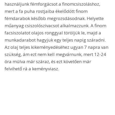
használjunk fémforgácsot a finomcsiszoláshoz, 
mert a fa puha rostjaiba ékelődött finom 
fémdarabok később megrozsdásodnak. Helyette 
műanyag csiszolószivacsot alkalmazzunk. A finom 
facsiszolatot olajos ronggyal töröljük le, majd a 
munkadarabot hagyjuk egy teljes napig száradni. 
Az olaj teljes kikeményedéséhez ugyan 7 napra van 
szükség, ám ezt nem kell megvárnunk, mert 12-24 
óra múlva már száraz, és ezt követően már 
felvihető rá a keményviasz. 