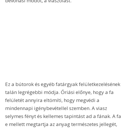
bevonási módot, a viaszolást. 
Ez a bútorok és egyéb fatárgyak felületkezelésének 
talán legrégebbi módja. Óriási előnye, hogy a fa 
felületét annyira eltömíti, hogy megvédi a 
mindennapi igénybevétellel szemben. A viasz 
selymes fényt és kellemes tapintást ad a fának. A fa 
e mellett megtartja az anyag természetes jellegét, 