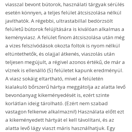
viasszal bevont bútorok, használati tárgyak sérülés 
esetén könnyen, a teljes felület átcsiszolása nélkül 
javíthatók. A régebbi, ultrastabillal bedörzsölt 
felületű bútorok felújítására is kiválóan alkalmas a 
keményviasz. A felület finom átcsiszolása után még 
a vizes felszívódások okozta foltok is nyom nélkül 
eltüntethetők, és olajjal átkenés, viaszolás után 
teljesen megújult, a régivel azonos értékű, de már a 
víznek is ellenálló (5) felületet kapunk eredményül. 
A viasz sokáig eltartható, mivel a felületén 
kialakuló bőrszerű hártya meggátolja az alatta levő 
bevonóanyag kikeményedését is, ezért szinte 
korlátlan ideig tárolható. (Ezért nem szabad 
vastagon felkenve alkalmazni!) Használata előtt ezt 
a kikeményedett hártyát el kell távolítani, és az 
alatta levő lágy viaszt máris használhatjuk. Egy 