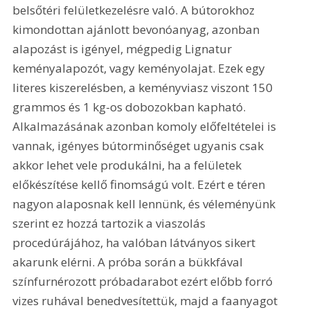
belsőtéri felületkezelésre való. A bútorokhoz 
kimondottan ajánlott bevonóanyag, azonban 
alapozást is igényel, mégpedig Lignatur 
keményalapozót, vagy keményolajat. Ezek egy 
literes kiszerelésben, a keményviasz viszont 150 
grammos és 1 kg-os dobozokban kapható. 
Alkalmazásának azonban komoly előfeltételei is 
vannak, igényes bútorminőséget ugyanis csak 
akkor lehet vele produkálni, ha a felületek 
előkészítése kellő finomságú volt. Ezért e téren 
nagyon alaposnak kell lennünk, és véleményünk 
szerint ez hozzá tartozik a viaszolás 
procedúrájához, ha valóban látványos sikert 
akarunk elérni. A próba során a bükkfával 
színfurnérozott próbadarabot ezért előbb forró 
vizes ruhával benedvesítettük, majd a faanyagot 