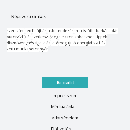
Népszerű címkék
szerszám
kert
felújítás
lakberendezés
kreatív ötlet
barkácsolás
bútor
víz
fűtés
szerkesztőség
elektronika
hasznos tippek
dísznövény
hőszigetelés
tető
megújuló energia
tisztítás
kerti munka
beton
nyár
Kapcsolat
Impresszum
Médiaajánlat
Adatvédelem
Előfizetés