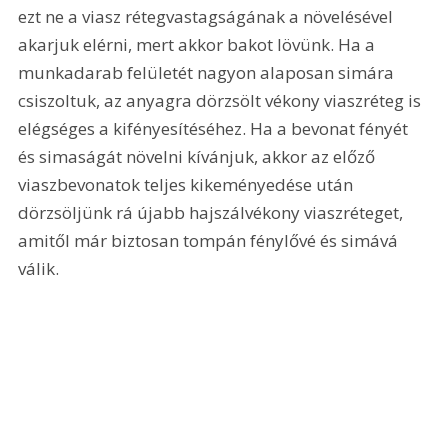
ezt ne a viasz rétegvastagságának a növelésével 
akarjuk elérni, mert akkor bakot lövünk. Ha a 
munkadarab felületét nagyon alaposan simára 
csiszoltuk, az anyagra dörzsölt vékony viaszréteg is 
elégséges a kifényesítéséhez. Ha a bevonat fényét 
és simaságát növelni kívánjuk, akkor az előző 
viaszbevonatok teljes kikeményedése után 
dörzsöljünk rá újabb hajszálvékony viaszréteget, 
amitől már biztosan tompán fénylővé és simává 
válik. 