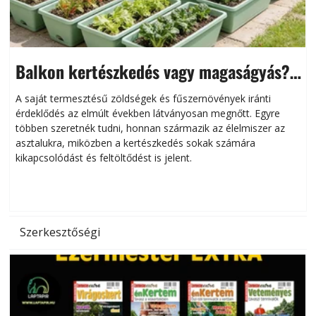
Balkon kertészkedés vagy magaságyás?
Helytakarékos kertészkedés
A saját termesztésű zöldségek és fűszernövények iránti
érdeklődés az elmúlt években látványosan megnőtt. Egyre
többen szeretnék tudni, honnan származik az élelmiszer az
l
asztalukra, miközben a kertészkedés sokak számára
kikapcsolódást és feltöltődést is jelent.
é
d
Szerkesztőségi