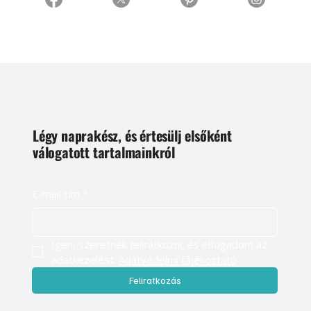
Légy naprakész, és értesülj elsőként
válogatott tartalmainkról
E-mail cím
*
Igen, szeretnék feliratkozni, és elfogadom az 
adatkezelést. 
Adatvédelmi tájékoztató
Feliratkozás