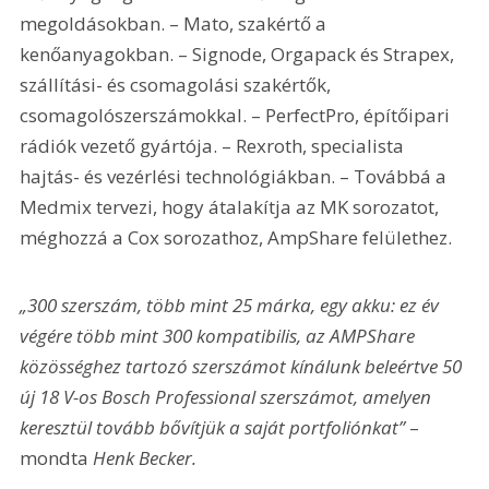
megoldásokban. – Mato, szakértő a 
kenőanyagokban. – Signode, Orgapack és Strapex, 
szállítási- és csomagolási szakértők, 
csomagolószerszámokkal. – PerfectPro, építőipari 
rádiók vezető gyártója. – Rexroth, specialista 
hajtás- és vezérlési technológiákban. – Továbbá a 
Medmix tervezi, hogy átalakítja az MK sorozatot, 
méghozzá a Cox sorozathoz, AmpShare felülethez.
„300 szerszám, több mint 25 márka, egy akku: ez év 
végére több mint 300 kompatibilis, az AMPShare 
közösséghez tartozó szerszámot kínálunk beleértve 50 
új 18 V-os Bosch Professional szerszámot, amelyen 
keresztül tovább bővítjük a saját portfoliónkat”
 – 
mondta 
Henk Becker.