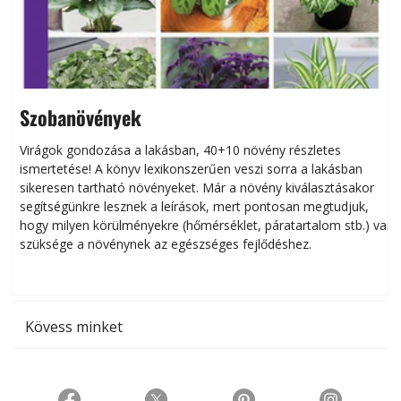
Szobanövények
Virágok gondozása a lakásban, 40+10 növény részletes
ismertetése! A könyv lexikonszerűen veszi sorra a lakásban
s
sikeresen tart­ha­tó növényeket. Már a növény kiválasztásakor
h
segítségünkre lesznek a leírások, mert pontosan megtudjuk,
k
hogy milyen körülményekre (hőmérséklet, páratartalom stb.) van
szüksége a növénynek az egészséges fejlődéshez.
t
Kövess minket