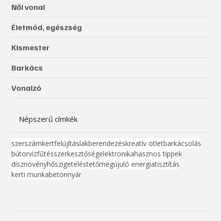
Női vonal
Életmód, egészség
Kismester
Barkács
Vonalzó
Népszerű címkék
szerszám
kert
felújítás
lakberendezés
kreatív ötlet
barkácsolás
bútor
víz
fűtés
szerkesztőség
elektronika
hasznos tippek
dísznövény
hőszigetelés
tető
megújuló energia
tisztítás
kerti munka
beton
nyár