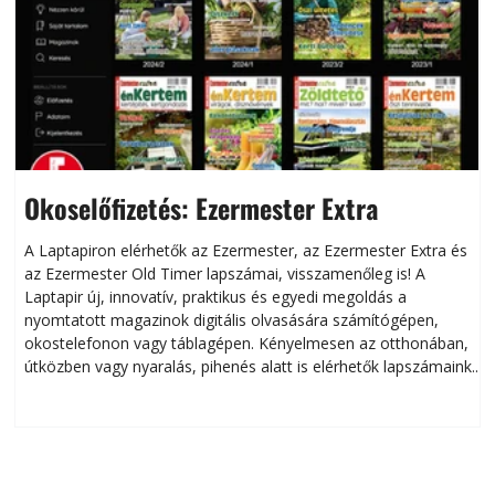
Okoselőfizetés: Ezermester Extra
A Laptapiron elérhetők az Ezermester, az Ezermester Extra és
az Ezermester Old Timer lapszámai, visszamenőleg is! A
Laptapir új, innovatív, praktikus és egyedi megoldás a
L
nyomtatott magazinok digitális olvasására számítógépen,
okostelefonon vagy táblagépen. Kényelmesen az otthonában,
útközben vagy nyaralás, pihenés alatt is elérhetők lapszámaink.
ú
Bárhol, bármikor, akár külföldön élve vagy dolgozva is
B
olvashatók az Ezermester lapszámai. A Laptapir kényelmes
megoldás, mert: – t