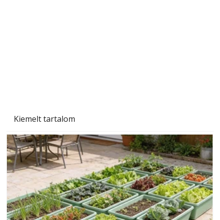
Tiszta homlokzat éveken át
Kiemelt tartalom