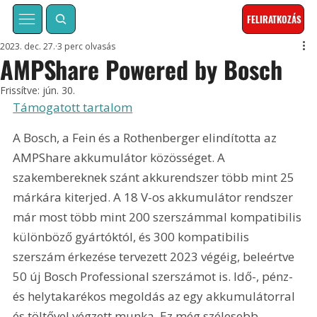
FELIRATKOZÁS
2023. dec. 27.
3 perc olvasás
AMPShare Powered by Bosch
Frissítve:
jún. 30.
Támogatott tartalom
A Bosch, a Fein és a Rothenberger elindította az 
AMPShare akkumulátor közösséget. A 
szakembereknek szánt akkurendszer több mint 25 
márkára kiterjed. A 18 V-os akkumulátor rendszer 
már most több mint 200 szerszámmal kompatibilis 
különböző gyártóktól, és 300 kompatibilis 
szerszám érkezése tervezett 2023 végéig, beleértve 
50 új Bosch Professional szerszámot is. Idő-, pénz- 
és helytakarékos megoldás az egy akkumulátorral 
és töltővel végzett munka. Ez még szélesebb 