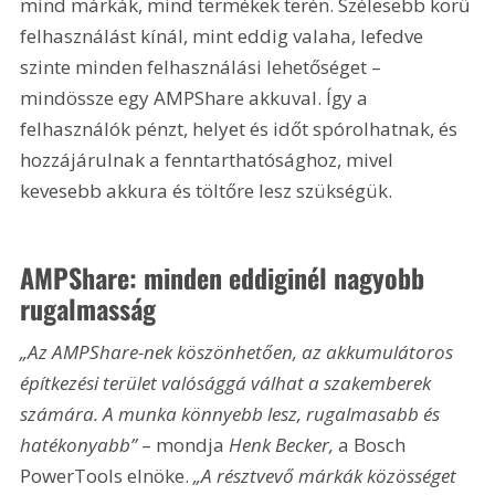
mind márkák, mind termékek terén. Szélesebb körű 
felhasználást kínál, mint eddig valaha, lefedve 
szinte minden felhasználási lehetőséget – 
mindössze egy AMPShare akkuval. Így a 
felhasználók pénzt, helyet és időt spórolhatnak, és 
hozzájárulnak a fenntarthatósághoz, mivel 
kevesebb akkura és töltőre lesz szükségük.
AMPShare: minden eddiginél nagyobb 
rugalmasság
„Az AMPShare-nek köszönhetően, az akkumulátoros 
építkezési terület valósággá válhat a szakemberek 
számára. A munka könnyebb lesz, rugalmasabb és 
hatékonyabb”
 – mondja 
Henk Becker,
 a Bosch 
PowerTools elnöke. 
„A résztvevő márkák közösséget 