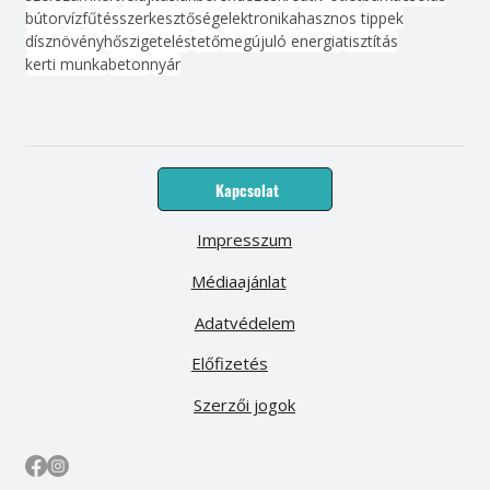
bútor
víz
fűtés
szerkesztőség
elektronika
hasznos tippek
dísznövény
hőszigetelés
tető
megújuló energia
tisztítás
kerti munka
beton
nyár
Kapcsolat
Impresszum
Médiaajánlat
Adatvédelem
Előfizetés
Szerzői jogok