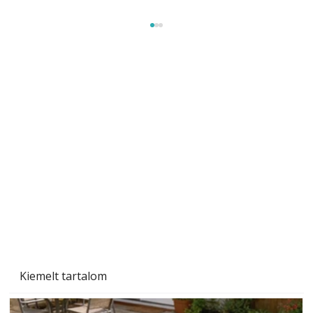
Tiszta homlokzat éveken át
Kiemelt tartalom