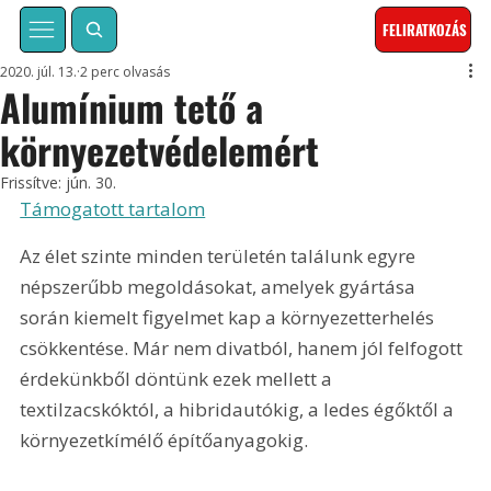
FELIRATKOZÁS
2020. júl. 13.
2 perc olvasás
Alumínium tető a
környezetvédelemért
Frissítve:
jún. 30.
Támogatott tartalom
Az élet szinte minden területén találunk egyre 
népszerűbb megoldásokat, amelyek gyártása 
során kiemelt figyelmet kap a környezetterhelés 
csökkentése. Már nem divatból, hanem jól felfogott 
érdekünkből döntünk ezek mellett a 
textilzacskóktól, a hibridautókig, a ledes égőktől a 
környezetkímélő építőanyagokig.