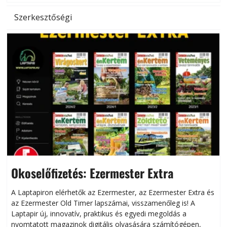
Szerkesztőségi
Okoselőfizetés: Ezermester Extra
A Laptapiron elérhetők az Ezermester, az Ezermester Extra és
az Ezermester Old Timer lapszámai, visszamenőleg is! A
Laptapir új, innovatív, praktikus és egyedi megoldás a
L
nyomtatott magazinok digitális olvasására számítógépen,