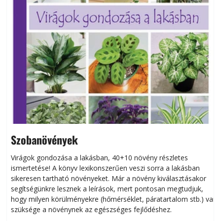
Szobanövények
Virágok gondozása a lakásban, 40+10 növény részletes
ismertetése! A könyv lexikonszerűen veszi sorra a lakásban
s
sikeresen tart­ha­tó növényeket. Már a növény kiválasztásakor
h
segítségünkre lesznek a leírások, mert pontosan megtudjuk,
k
hogy milyen körülményekre (hőmérséklet, páratartalom stb.) van
szüksége a növénynek az egészséges fejlődéshez.