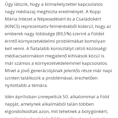
Úgy látszik, hogy a klímahelyzettel kapcsolatos 
nagy médiazaj meghozta eredményét. A Kopp 
Mária Intézet a Népesedésért és a Családokért 
(KINCS) reprezentatív felméréséből kiderül, hogy az 
emberek nagy többsége (89,5%) szerint a Földet 
érintő környezetvédelmi problémákat komolyan 
kell venni. A fiatalabb korosztályt célzó közösségi 
médiacsatornákon megjelenő kihívások közül is 
már számos a környezetvédelemmel kapcsolatos. 
Mivel a jövő generációjának jelentős része már napi 
szinten találkozik a problémával, érezhetően 
nyitottabb a témára.
Idén áprilisban ünnepeltük 50. alkalommal a Föld 
napját, amelynek alkalmából talán többen 
elgondolkodtak azon, mit tehetnek a bolygónkért, 