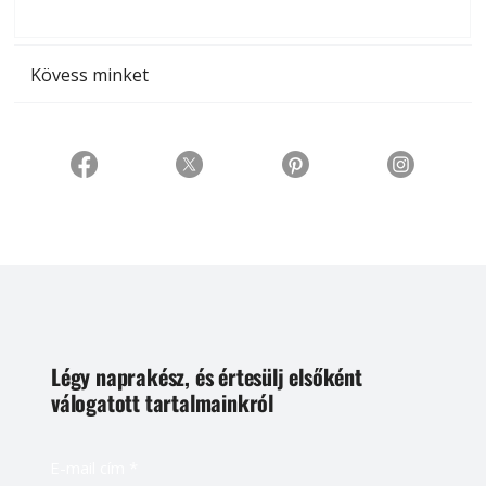
t
Kövess minket
Légy naprakész, és értesülj elsőként
válogatott tartalmainkról
E-mail cím
*