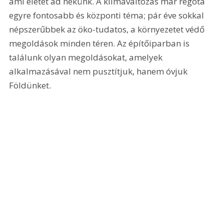
ami életet ad nekünk. A klímaváltozás már régóta 
egyre fontosabb és központi téma; pár éve sokkal 
népszerűbbek az öko-tudatos, a környezetet védő 
megoldások minden téren. Az építőiparban is 
találunk olyan megoldásokat, amelyek 
alkalmazásával nem pusztítjuk, hanem óvjuk 
Földünket.