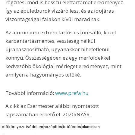
rögzítési mód is hosszú élettartamot eredményez. 
Így az épületburok vízzáró lesz, és az időjárás 
viszontagságai falakon kívül maradnak.
Az alumínium extrém tartós és törésálló, közel 
karbantartásmentes, veszteség nélkül 
újrahasznosítható, ugyanakkor hihetetlenül 
könnyű. Összességében ez egy mérföldekkel 
kedvezőbb ökológiai mérleget eredményez, mint 
amilyen a hagyományos tetőké.
További információ: 
www.prefa.hu
A cikk az Ezermester alábbi nyomtatott 
lapszámában érhető el: 2020/NYÁR.
tető
környezetvédelem
házépítés
tetőfedés
alumínium