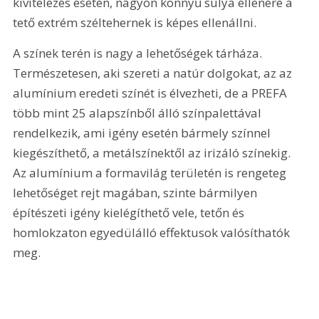
kivitelezés esetén, nagyon könnyű súlya ellenére a 
tető extrém széltehernek is képes ellenállni.
A színek terén is nagy a lehetőségek tárháza. 
Természetesen, aki szereti a natúr dolgokat, az az 
alumínium eredeti színét is élvezheti, de a PREFA 
több mint 25 alapszínből álló színpalettával 
rendelkezik, ami igény esetén bármely színnel 
kiegészíthető, a metálszínektől az irizáló színekig. 
Az alumínium a formavilág területén is rengeteg 
lehetőséget rejt magá­ban, szinte bármilyen 
építészeti igény kielégíthető vele, tetőn és 
homlokzaton egyedülálló effektusok valósíthatók 
meg.