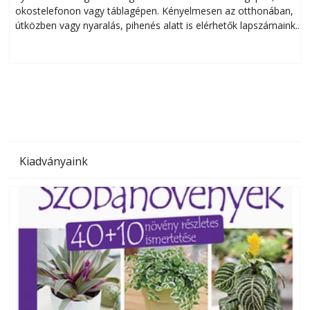
okostelefonon vagy táblagépen. Kényelmesen az otthonában,
útközben vagy nyaralás, pihenés alatt is elérhetők lapszámaink.
ú
Bárhol, bármikor, akár külföldön élve vagy dolgozva is
B
olvashatók az Ezermester lapszámai. A Laptapir kényelmes
megoldás, mert: – t
Kiadványaink