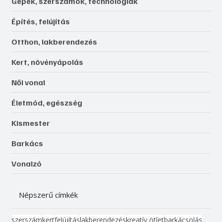
Gépek, szerszámok, technológiák
Építés, felújítás
Otthon, lakberendezés
Kert, növényápolás
Női vonal
Életmód, egészség
Kismester
Barkács
Vonalzó
Népszerű címkék
szerszám
kert
felújítás
lakberendezés
kreatív ötlet
barkácsolás