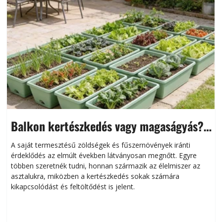
Balkon kertészkedés vagy magaságyás?
Helytakarékos kertészkedés
A saját termesztésű zöldségek és fűszernövények iránti
érdeklődés az elmúlt években látványosan megnőtt. Egyre
többen szeretnék tudni, honnan származik az élelmiszer az
l
asztalukra, miközben a kertészkedés sokak számára
kikapcsolódást és feltöltődést is jelent.
é
d