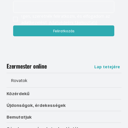
Igen, szeretnék feliratkozni, és elfogadom az 
adatkezelést. 
Adatvédelmi tájékoztató
Feliratkozás
Ezermester online
Lap tetejére
Rovatok
Közérdekű
Újdonságok, érdekességek
Bemutatjuk