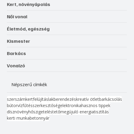
Kert, növényápolás
Női vonal
Életmód, egészség
Kismester
Barkács
Vonalzó
Népszerű címkék
szerszám
kert
felújítás
lakberendezés
kreatív ötlet
barkácsolás
bútor
víz
fűtés
szerkesztőség
elektronika
hasznos tippek
dísznövény
hőszigetelés
tető
megújuló energia
tisztítás
kerti munka
beton
nyár