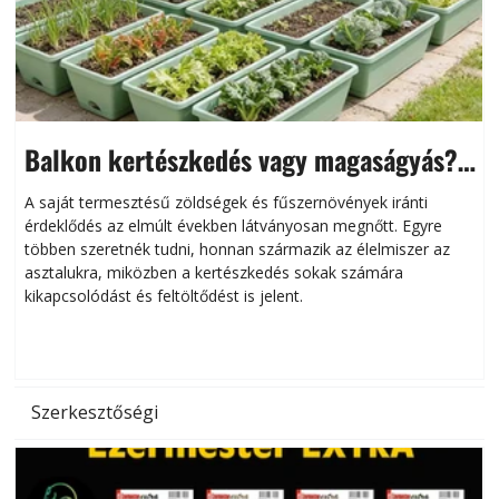
Balkon kertészkedés vagy magaságyás?
Helytakarékos kertészkedés
A saját termesztésű zöldségek és fűszernövények iránti
érdeklődés az elmúlt években látványosan megnőtt. Egyre
többen szeretnék tudni, honnan származik az élelmiszer az
l
asztalukra, miközben a kertészkedés sokak számára
kikapcsolódást és feltöltődést is jelent.
é
d
Szerkesztőségi