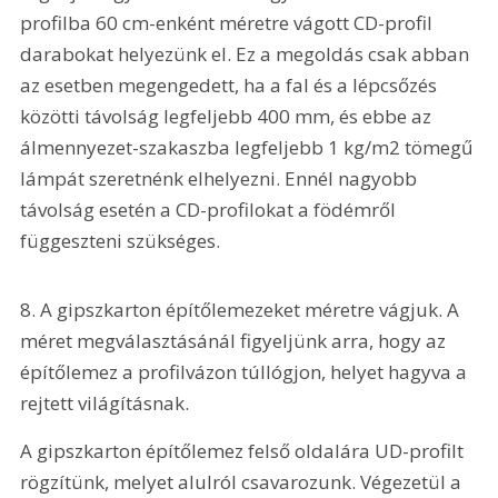
profilba 60 cm-enként méretre vágott CD-profil 
darabokat helyezünk el. Ez a megoldás csak abban 
az esetben megengedett, ha a fal és a lépcsőzés 
közötti távolság legfeljebb 400 mm, és ebbe az 
álmennyezet-szakaszba legfeljebb 1 kg/m2 tömegű 
lámpát szeretnénk elhelyezni. Ennél nagyobb 
távolság esetén a CD-profilokat a födémről 
függeszteni szükséges.
8. A gipszkarton építőlemezeket méretre vágjuk. A 
méret megválasztásánál figyeljünk arra, hogy az 
építőlemez a profilvázon túllógjon, helyet hagyva a 
rejtett világításnak.
A gipszkarton építőlemez felső oldalára UD-profilt 
rögzítünk, melyet alulról csavarozunk. Végezetül a 