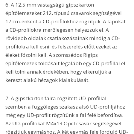
6. A 12,5 mm vastagságú gipszkarton 
építőlemezeket 212. típusú csavarok segítségével 
17 cm-enként a CD-profilokhoz rögzítjük. A lapokat 
a CD-profilokra merőlegesen helyezzük el. A 
rövidebb oldalak csatlakozásainak mindig a CD-
profilokra kell esni, és felszerelés előtt ezeket az 
éleket fózolni kell. A szomszédos Rigips 
építőlemezek toldásait legalább egy CD-profillal el 
kell tolni annak érdekében, hogy elkerüljük a 
kereszt alakú hézagok kialakulását.
7. A gipszkarton falra rögzített UD-profillal 
szemben a függőleges szakasz alsó UD-profiljához 
még egy UD-profilt rögzítünk a fal felé befordítva. 
Az UD-profilokat M4x13 Opel csavar segítségével 
rögzítjük egymáshoz. A két egymás fele forduló UD-