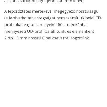
a szoba sarkától legfeljebb 200 mm lehet.
A lépcsőztetés mértékével megegyező hosszúságú 
(a lapburkolat vastagságát nem számítjuk bele) CD-
profilokat vágunk, melyeket 60 cm-enként a 
mennyezeti UD-profilba állítunk, és elemenként 
2 db 13 mm hosszú Opel csavarral rögzítünk.