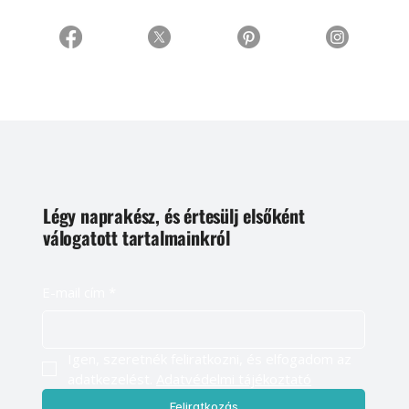
Légy naprakész, és értesülj elsőként
válogatott tartalmainkról
E-mail cím
*
Igen, szeretnék feliratkozni, és elfogadom az 
adatkezelést. 
Adatvédelmi tájékoztató
Feliratkozás