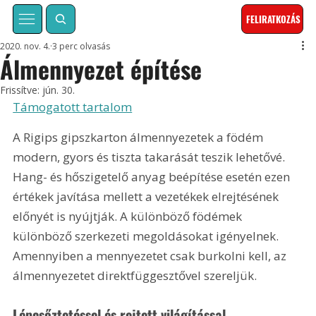
FELIRATKOZÁS
2020. nov. 4.
3 perc olvasás
Álmennyezet építése
Frissítve:
jún. 30.
Támogatott tartalom
A Rigips gipszkarton álmennyezetek a födém 
modern, gyors és tiszta takarását teszik lehetővé. 
Hang- és hőszigetelő anyag beépítése esetén ezen 
értékek javítása mellett a vezetékek elrejtésének 
előnyét is nyújtják. A különböző födémek 
különböző szerkezeti megoldásokat igényelnek. 
Amennyiben a mennyezetet csak burkolni kell, az 
álmennyezetet direktfüggesztővel szereljük.
Lépcsőztetéssel és rejtett világítással