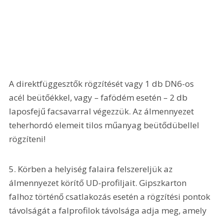
A direktfüggesztők rögzítését vagy 1 db DN6-os 
acél beütőékkel, vagy – fafödém esetén – 2 db 
laposfejű facsavarral végezzük. Az álmennyezet 
teherhordó elemeit tilos műanyag beütődübellel 
rögzíteni!
5. Körben a helyiség falaira felszereljük az 
álmennyezet körítő UD-profiljait. Gipszkarton 
falhoz történő csatlakozás esetén a rögzítési pontok 
távolságát a falprofilok távolsága adja meg, amely 