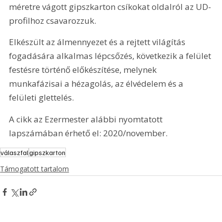
méretre vágott gipszkarton csíkokat oldalról az UD-
profilhoz csavarozzuk.
Elkészült az álmennyezet és a rejtett világítás 
fogadására alkalmas lépcsőzés, következik a felület 
festésre történő előkészítése, melynek 
munkafázisai a hézagolás, az élvédelem és a 
felületi glettelés.
A cikk az Ezermester alábbi nyomtatott 
lapszámában érhető el: 2020/november.
válaszfal
gipszkarton
Támogatott tartalom