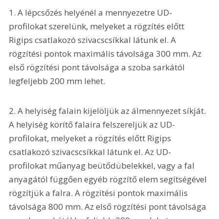
1. A lépcsőzés helyénél a mennyezetre UD-
profilokat szerelünk, melyeket a rögzítés előtt 
Rigips csatlakozó szivacscsíkkal látunk el. A 
rögzítési pontok maximális távolsága 300 mm. Az 
első rögzítési pont távolsága a szoba sarkától 
legfeljebb 200 mm lehet.
2. A helyiség falain kijelöljük az álmennyezet síkját. 
A helyiség körítő falaira felszereljük az UD-
profilokat, melyeket a rögzítés előtt Rigips 
csatlakozó szivacscsíkkal látunk el. Az UD-
profilokat műanyag beütődübelekkel, vagy a fal 
anyagától függően egyéb rögzítő elem segítségével 
rögzítjük a falra. A rögzítési pontok maximális 
távolsága 800 mm. Az első rögzítési pont távolsága 