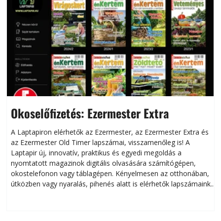
Okoselőfizetés: Ezermester Extra
A Laptapiron elérhetők az Ezermester, az Ezermester Extra és
az Ezermester Old Timer lapszámai, visszamenőleg is! A
Laptapir új, innovatív, praktikus és egyedi megoldás a
L
nyomtatott magazinok digitális olvasására számítógépen,
okostelefonon vagy táblagépen. Kényelmesen az otthonában,
útközben vagy nyaralás, pihenés alatt is elérhetők lapszámaink.
ú
Bárhol, bármikor, akár külföldön élve vagy dolgozva is
B
olvashatók az Ezermester lapszámai. A Laptapir kényelmes
megoldás, mert: – t