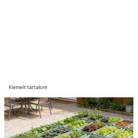
Tiszta homlokzat éveken át
Kiemelt tartalom