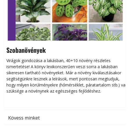
Szobanövények
Virágok gondozása a lakásban, 40+10 növény részletes
ismertetése! A könyv lexikonszerűen veszi sorra a lakásban
s
sikeresen tart­ha­tó növényeket. Már a növény kiválasztásakor
h
segítségünkre lesznek a leírások, mert pontosan megtudjuk,
k
hogy milyen körülményekre (hőmérséklet, páratartalom stb.) van
szüksége a növénynek az egészséges fejlődéshez.
t
Kövess minket