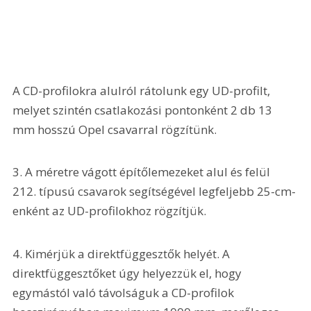
A CD-profilokra alulról rátolunk egy UD-profilt, 
melyet szintén csatlakozási pontonként 2 db 13 
mm hosszú Opel csavarral rögzítünk.
3. A méretre vágott építőlemezeket alul és felül 
212. típusú csavarok segítségével legfeljebb 25-cm-
enként az UD-profilokhoz rögzítjük.
4. Kimérjük a direktfüggesztők helyét. A 
direktfüggesztőket úgy helyezzük el, hogy 
egymástól való távolságuk a CD-profilok 