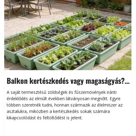
Balkon kertészkedés vagy magaságyás?
Helytakarékos kertészkedés
A saját termesztésű zöldségek és fűszernövények iránti
érdeklődés az elmúlt években látványosan megnőtt. Egyre
többen szeretnék tudni, honnan származik az élelmiszer az
l
asztalukra, miközben a kertészkedés sokak számára
kikapcsolódást és feltöltődést is jelent.
é
d