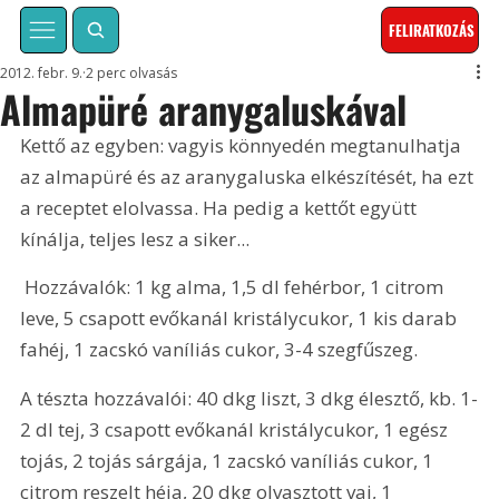
FELIRATKOZÁS
2012. febr. 9.
2 perc olvasás
Almapüré aranygaluskával
Kettő az egyben: vagyis könnyedén megtanulhatja 
az almapüré és az aranygaluska elkészítését, ha ezt 
a receptet elolvassa. Ha pedig a kettőt együtt 
kínálja, teljes lesz a siker...
 Hozzávalók: 1 kg alma, 1,5 dl fehérbor, 1 citrom 
leve, 5 csapott evőkanál kristálycukor, 1 kis darab 
fahéj, 1 zacskó vaníliás cukor, 3-4 szegfűszeg. 
A tészta hozzávalói: 40 dkg liszt, 3 dkg élesztő, kb. 1-
2 dl tej, 3 csapott evőkanál kristálycukor, 1 egész 
tojás, 2 tojás sárgája, 1 zacskó vaníliás cukor, 1 
citrom reszelt héja, 20 dkg olvasztott vaj, 1 