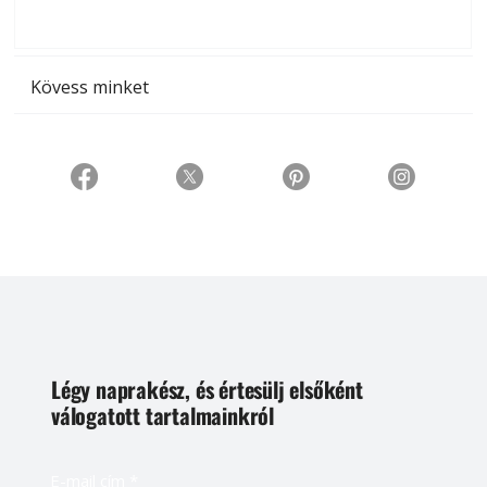
t
Kövess minket
Légy naprakész, és értesülj elsőként
válogatott tartalmainkról
E-mail cím
*