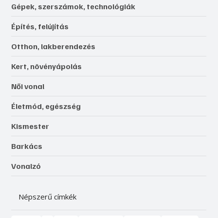
Gépek, szerszámok, technológiák
Építés, felújítás
Otthon, lakberendezés
Kert, növényápolás
Női vonal
Életmód, egészség
Kismester
Barkács
Vonalzó
Népszerű címkék