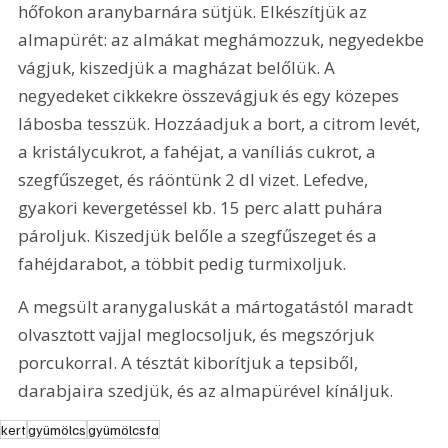
hőfokon aranybarnára sütjük. Elkészítjük az 
almapürét: az almákat meghámozzuk, negyedekbe 
vágjuk, kiszedjük a magházat belőlük. A 
negyedeket cikkekre összevágjuk és egy közepes 
lábosba tesszük. Hozzáadjuk a bort, a citrom levét, 
a kristálycukrot, a fahéjat, a vaníliás cukrot, a 
szegfűszeget, és ráöntünk 2 dl vizet. Lefedve, 
gyakori kevergetéssel kb. 15 perc alatt puhára 
pároljuk. Kiszedjük belőle a szegfűszeget és a 
fahéjdarabot, a többit pedig turmixoljuk. 
A megsült aranygaluskát a mártogatástól maradt 
olvasztott vajjal meglocsoljuk, és megszórjuk 
porcukorral. A tésztát kiborítjuk a tepsiből, 
darabjaira szedjük, és az almapürével kínáljuk.
kert
gyümölcs
gyümölcsfa