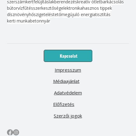
szerszám
kert
felújítás
lakberendezés
kreatív ötlet
barkácsolás
bútor
víz
fűtés
szerkesztőség
elektronika
hasznos tippek
dísznövény
hőszigetelés
tető
megújuló energia
tisztítás
kerti munka
beton
nyár
Kapcsolat
Impresszum
Médiaajánlat
Adatvédelem
Előfizetés
Szerzői jogok