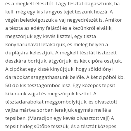
és a megkelt élesztőt. Lágy tésztát dagasztunk, ha 
kell, még egy kis langyos tejet teszünk hozzá. A 
végén beledolgozzuk a vaj negyedrészét is. Amikor 
a tészta az edény falától és a kezünkről elválik, 
megszórjuk egy kevés liszttel, egy tiszta 
konyharuhával letakarjuk, és meleg helyen a 
duplájára kelesztjük. A megkelt tésztát lisztezett 
deszkára borítjuk, átgyúrjuk, és két cipóra osztjuk. 
A cipókat egy kissé kinyújtjuk, hogy zölddiónyi 
darabokat szaggathassunk belőle. A két cipóból kb. 
50 db kis tésztagombóc lesz. Egy közepes tepsit 
kikenünk vajjal és megszórjuk liszttel. A 
tésztadarabokat meggömbölyítjük, és olvasztott 
vajba mártva sorban lerakjuk egymás mellé a 
tepsiben. (Maradjon egy kevés olvasztott vaj!) A 
tepsit hideg sütőbe tesszük, és a tésztát közepes 