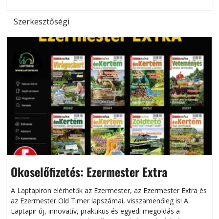
Szerkesztőségi
Okoselőfizetés: Ezermester Extra
A Laptapiron elérhetők az Ezermester, az Ezermester Extra és
az Ezermester Old Timer lapszámai, visszamenőleg is! A
Laptapir új, innovatív, praktikus és egyedi megoldás a
L