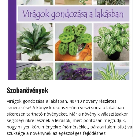
Szobanövények
Virágok gondozása a lakásban, 40+10 növény részletes
ismertetése! A könyv lexikonszerűen veszi sorra a lakásban
s
sikeresen tart­ha­tó növényeket. Már a növény kiválasztásakor
h
segítségünkre lesznek a leírások, mert pontosan megtudjuk,
k
hogy milyen körülményekre (hőmérséklet, páratartalom stb.) van
szüksége a növénynek az egészséges fejlődéshez.