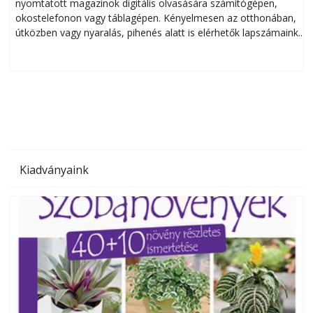
nyomtatott magazinok digitális olvasására számítógépen,
okostelefonon vagy táblagépen. Kényelmesen az otthonában,
útközben vagy nyaralás, pihenés alatt is elérhetők lapszámaink.
ú
Bárhol, bármikor, akár külföldön élve vagy dolgozva is
B
olvashatók az Ezermester lapszámai. A Laptapir kényelmes
megoldás, mert: – t
Kiadványaink