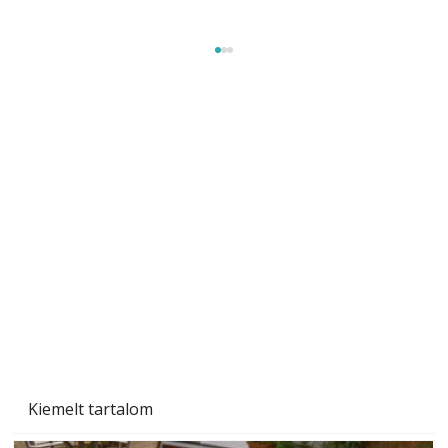
Tiszta homlokzat éveken át
Kiemelt tartalom