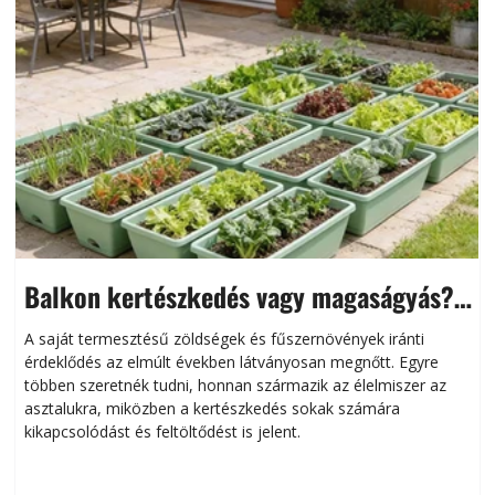
Balkon kertészkedés vagy magaságyás?
Helytakarékos kertészkedés
A saját termesztésű zöldségek és fűszernövények iránti
érdeklődés az elmúlt években látványosan megnőtt. Egyre
többen szeretnék tudni, honnan származik az élelmiszer az
l
asztalukra, miközben a kertészkedés sokak számára
kikapcsolódást és feltöltődést is jelent.
é
d