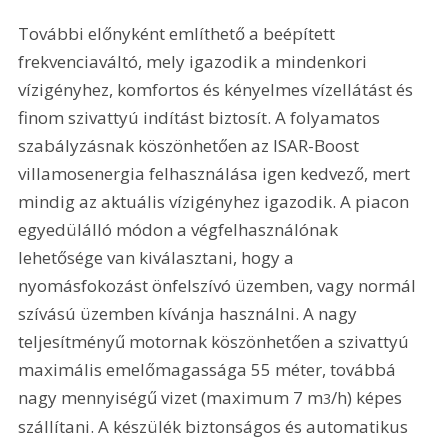
További előnyként említhető a beépített 
frekvenciaváltó, mely igazodik a mindenkori 
vízigényhez, komfortos és kényelmes vízellátást és 
finom szivattyú indítást biztosít. A folyamatos 
szabályzásnak köszönhetően az ISAR-Boost 
villamosenergia felhasználása igen kedvező, mert 
mindig az aktuális vízigényhez igazodik. A piacon 
egyedülálló módon a végfelhasználónak 
lehetősége van kiválasztani, hogy a 
nyomásfokozást önfelszívó üzemben, vagy normál 
szívású üzemben kívánja használni. A nagy 
teljesítményű motornak köszönhetően a szivattyú 
maximális emelőmagassága 55 méter, továbbá 
nagy mennyiségű vizet (maximum 7 m
/h) képes 
3
szállítani. A készülék biztonságos és automatikus 