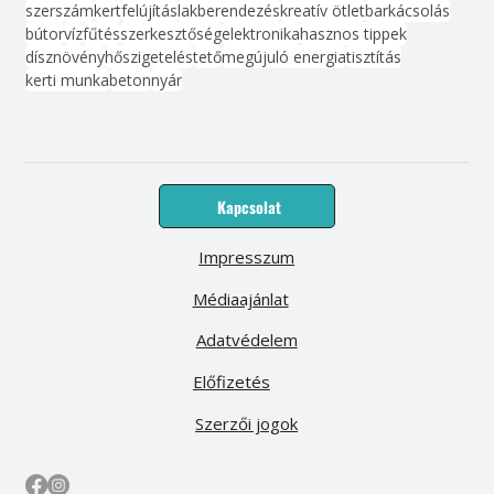
szerszám
kert
felújítás
lakberendezés
kreatív ötlet
barkácsolás
bútor
víz
fűtés
szerkesztőség
elektronika
hasznos tippek
dísznövény
hőszigetelés
tető
megújuló energia
tisztítás
kerti munka
beton
nyár
Kapcsolat
Impresszum
Médiaajánlat
Adatvédelem
Előfizetés
Szerzői jogok