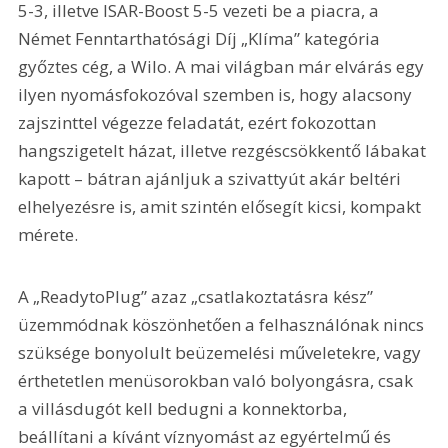
5-3, illetve ISAR-Boost 5-5 vezeti be a piacra, a 
Német Fenntarthatósági Díj „Klíma” kategória 
győztes cég, a Wilo. A mai világban már elvárás egy 
ilyen nyomásfokozóval szemben is, hogy alacsony 
zajszinttel végezze feladatát, ezért fokozottan 
hangszigetelt házat, illetve rezgéscsökkentő lábakat 
kapott – bátran ajánljuk a szivattyút akár beltéri 
elhelyezésre is, amit szintén elősegít kicsi, kompakt 
mérete.
A „ReadytoPlug” azaz „csatlakoztatásra kész” 
üzemmódnak köszönhetően a felhasználónak nincs 
szüksége bonyolult beüzemelési műveletekre, vagy 
érthetetlen menüsorokban való bolyongásra, csak 
a villásdugót kell bedugni a konnektorba, 
beállítani a kívánt víznyomást az egyértelmű és 