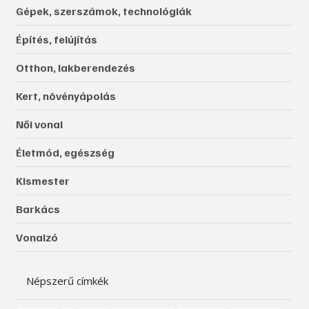
Gépek, szerszámok, technológiák
Építés, felújítás
Otthon, lakberendezés
Kert, növényápolás
Női vonal
Életmód, egészség
Kismester
Barkács
Vonalzó
Népszerű címkék