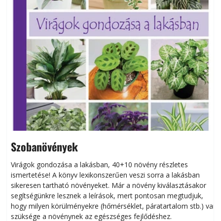
Szobanövények
Virágok gondozása a lakásban, 40+10 növény részletes
ismertetése! A könyv lexikonszerűen veszi sorra a lakásban
s
sikeresen tart­ha­tó növényeket. Már a növény kiválasztásakor
h
segítségünkre lesznek a leírások, mert pontosan megtudjuk,
k
hogy milyen körülményekre (hőmérséklet, páratartalom stb.) van
szüksége a növénynek az egészséges fejlődéshez.