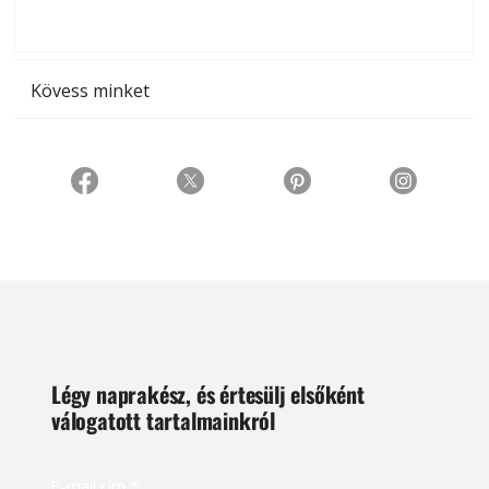
t
Kövess minket
Légy naprakész, és értesülj elsőként
válogatott tartalmainkról
E-mail cím
*