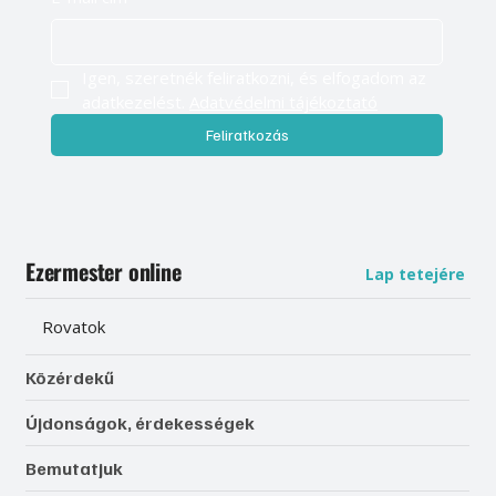
Igen, szeretnék feliratkozni, és elfogadom az 
adatkezelést. 
Adatvédelmi tájékoztató
Feliratkozás
Ezermester online
Lap tetejére
Rovatok
Közérdekű
Újdonságok, érdekességek
Bemutatjuk