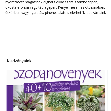
nyomtatott magazinok digitális olvasására számítógépen,
okostelefonon vagy táblagépen. Kényelmesen az otthonában,
útközben vagy nyaralás, pihenés alatt is elérhetők lapszámaink.
ú
Bárhol, bármikor, akár külföldön élve vagy dolgozva is
B
olvashatók az Ezermester lapszámai. A Laptapir kényelmes
megoldás, mert: – t
Kiadványaink