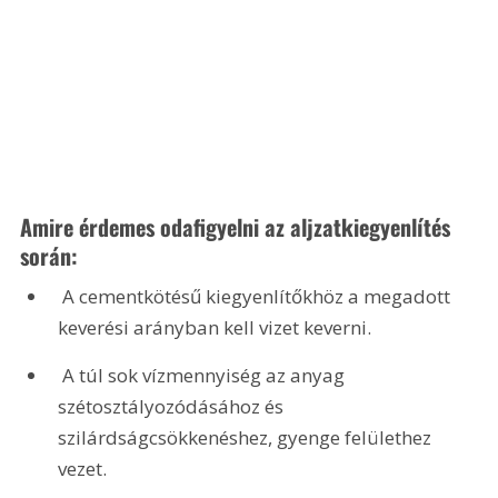
Amire érdemes odafigyelni az aljzatkiegyenlítés 
során:
 A cementkötésű kiegyenlítőkhöz a megadott 
keverési arányban kell vizet keverni.
 A túl sok vízmennyiség az anyag 
szétosztályozódásához és 
szilárdságcsökkenéshez, gyenge felülethez 
vezet.