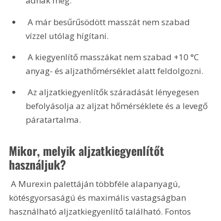
adnak meg.
 A már besűrűsödött masszát nem szabad 
vízzel utólag hígítani.
 A kiegyenlítő masszákat nem szabad +10 °C 
anyag- és aljzathőmérséklet alatt feldolgozni.
 Az aljzatkiegyenlítők száradását lényegesen 
befolyásolja az aljzat hőmérséklete és a levegő 
páratartalma.
Mikor, melyik aljzatkiegyenlítőt 
használjuk?
 A Murexin palettáján többféle alapanyagú, 
kötésgyorsaságú és maximális vastagságban 
használható aljzatkiegyenlítő található. Fontos 