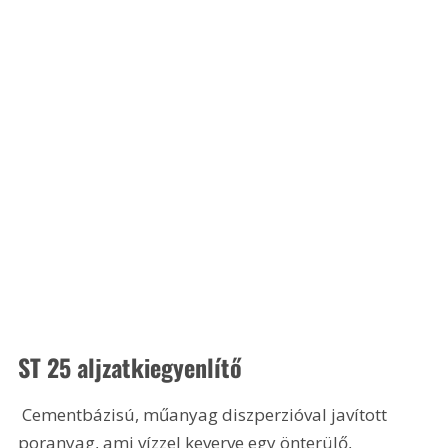
ST 25 aljzatkiegyenlítő 
 Cementbázisú, műanyag diszperzióval javított 
poranyag, ami vízzel keverve egy önterülő, 