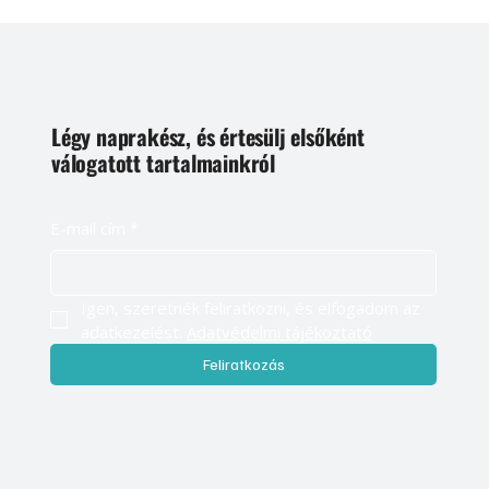
Légy naprakész, és értesülj elsőként
válogatott tartalmainkról
E-mail cím
*
Igen, szeretnék feliratkozni, és elfogadom az 
adatkezelést. 
Adatvédelmi tájékoztató
Feliratkozás