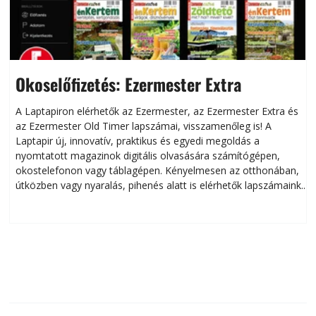
Okoselőfizetés: Ezermester Extra
A Laptapiron elérhetők az Ezermester, az Ezermester Extra és
az Ezermester Old Timer lapszámai, visszamenőleg is! A
Laptapir új, innovatív, praktikus és egyedi megoldás a
L
nyomtatott magazinok digitális olvasására számítógépen,
okostelefonon vagy táblagépen. Kényelmesen az otthonában,
útközben vagy nyaralás, pihenés alatt is elérhetők lapszámaink.
ú
Bárhol, bármikor, akár külföldön élve vagy dolgozva is
B
olvashatók az Ezermester lapszámai. A Laptapir kényelmes
megoldás, mert: – t