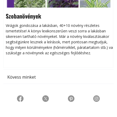
Szobanövények
Virágok gondozása a lakásban, 40+10 növény részletes
ismertetése! A könyv lexikonszerűen veszi sorra a lakásban
s
sikeresen tart­ha­tó növényeket. Már a növény kiválasztásakor
h
segítségünkre lesznek a leírások, mert pontosan megtudjuk,
k
hogy milyen körülményekre (hőmérséklet, páratartalom stb.) van
szüksége a növénynek az egészséges fejlődéshez.
t
Kövess minket