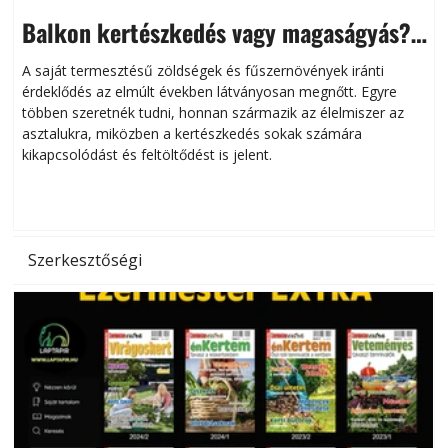
Balkon kertészkedés vagy magaságyás?
Helytakarékos kertészkedés
A saját termesztésű zöldségek és fűszernövények iránti
érdeklődés az elmúlt években látványosan megnőtt. Egyre
többen szeretnék tudni, honnan származik az élelmiszer az
l
asztalukra, miközben a kertészkedés sokak számára
kikapcsolódást és feltöltődést is jelent.
é
d
Szerkesztőségi