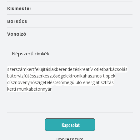
Kismester
Barkács
Vonalzó
Népszerű címkék
szerszám
kert
felújítás
lakberendezés
kreatív ötlet
barkácsolás
bútor
víz
fűtés
szerkesztőség
elektronika
hasznos tippek
dísznövény
hőszigetelés
tető
megújuló energia
tisztítás
kerti munka
beton
nyár
Kapcsolat
Impresszum