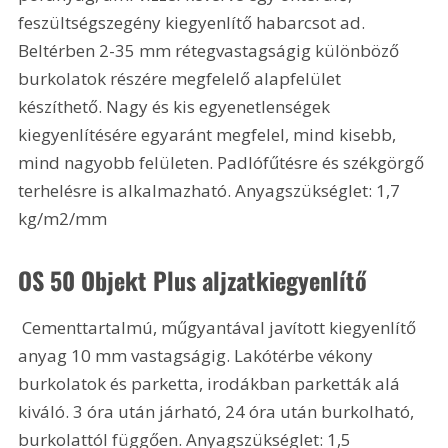
feszültségszegény kiegyenlítő habarcsot ad. 
Beltérben 2-35 mm rétegvastagságig különböző 
burkolatok részére megfelelő alapfelület 
készíthető. Nagy és kis egyenetlenségek 
kiegyenlítésére egyaránt megfelel, mind kisebb, 
mind nagyobb felületen. Padlófűtésre és székgörgő 
terhelésre is alkalmazható. Anyagszükséglet: 1,7 
kg/m2/mm
OS 50 Objekt Plus aljzatkiegyenlítő 
 Cementtartalmú, műgyantával javított kiegyenlítő 
anyag 10 mm vastagságig. Lakótérbe vékony 
burkolatok és parketta, irodákban parketták alá 
kiváló. 3 óra után járható, 24 óra után burkolható, 
burkolattól függően. Anyagszükséglet: 1,5 