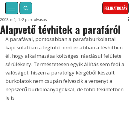
FELIRATKOZÁS
2008. máj. 1.
2 perc olvasás
Alapvető tévhitek a parafáról
A parafával, pontosabban a parafaburkolattal 
kapcsolatban a legtöbb ember abban a tévhitben 
él, hogy alkalmazása költséges, ráadásul felülete 
sérülékeny. Természetesen egyik állítás sem fedi a 
valóságot, hiszen a paratölgy kérgéből készült 
burkolatok nem csupán felveszik a versenyt a 
népszerű burkolóanyagokkal, de több tekintetben 
le is 