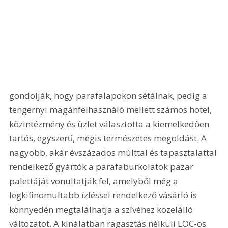
gondolják, hogy parafalapokon sétálnak, pedig a 
tengernyi magánfelhasználó mellett számos hotel, 
közintézmény és üzlet választotta a kiemelkedően 
tartós, egyszerű, mégis természetes megoldást. A 
nagyobb, akár évszázados múlttal és tapasztalattal 
rendelkező gyártók a parafaburkolatok pazar 
palettáját vonultatják fel, amelyből még a 
legkifinomultabb ízléssel rendelkező vásárló is 
könnyedén megtalálhatja a szívéhez közelálló 
változatot. A kínálatban ragasztás nélküli LOC-os 