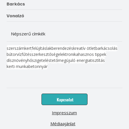
Barkács
Vonalzó
Népszerű címkék
szerszám
kert
felújítás
lakberendezés
kreatív ötlet
barkácsolás
bútor
víz
fűtés
szerkesztőség
elektronika
hasznos tippek
dísznövény
hőszigetelés
tető
megújuló energia
tisztítás
kerti munka
beton
nyár
Kapcsolat
Impresszum
Médiaajánlat