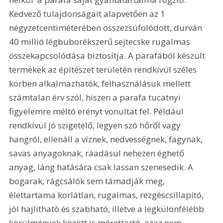
Kedvező tulajdonságait alapvetően az 1 
négyzetcentiméterében összezsúfolódott, durván 
40 millió légbuborékszerű sejtecske rugalmas 
összekapcsolódása biztosítja. A parafából készült 
termékek az építészet területén rendkívül széles 
körben alkalmazhatók, felhasználásuk mellett 
számtalan érv szól, hiszen a parafa tucatnyi 
figyelemre méltó erényt vonultat fel. Például 
rendkívül jó szigetelő, legyen szó hőről vagy 
hangról, ellenáll a víznek, nedvességnek, fagynak, 
savas anyagoknak, ráadásul nehezen éghető 
anyag, láng hatására csak lassan szenesedik. A 
bogarak, rágcsálók sem támadják meg, 
élettartama korlátlan, rugalmas, rezgéscsillapító, 
jól hajlítható és szabható, illetve a legkülönfélébb 
körülmények között is mérettartó, azaz nem 