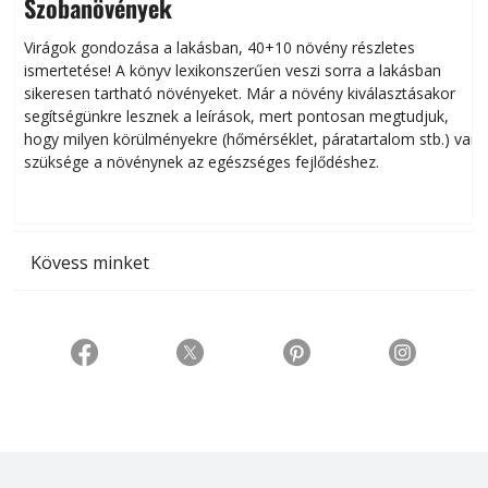
Szobanövények
Virágok gondozása a lakásban, 40+10 növény részletes
ismertetése! A könyv lexikonszerűen veszi sorra a lakásban
s
sikeresen tart­ha­tó növényeket. Már a növény kiválasztásakor
h
segítségünkre lesznek a leírások, mert pontosan megtudjuk,
k
hogy milyen körülményekre (hőmérséklet, páratartalom stb.) van
szüksége a növénynek az egészséges fejlődéshez.
t
Kövess minket