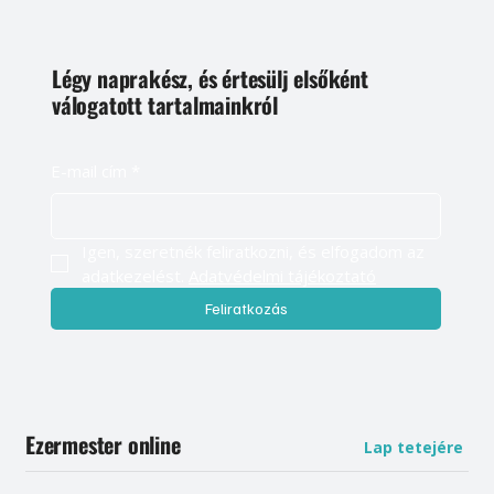
Légy naprakész, és értesülj elsőként
válogatott tartalmainkról
E-mail cím
*
Igen, szeretnék feliratkozni, és elfogadom az 
adatkezelést. 
Adatvédelmi tájékoztató
Feliratkozás
Ezermester online
Lap tetejére