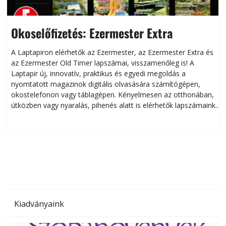
Okoselőfizetés: Ezermester Extra
A Laptapiron elérhetők az Ezermester, az Ezermester Extra és
az Ezermester Old Timer lapszámai, visszamenőleg is! A
Laptapir új, innovatív, praktikus és egyedi megoldás a
L
nyomtatott magazinok digitális olvasására számítógépen,
okostelefonon vagy táblagépen. Kényelmesen az otthonában,
útközben vagy nyaralás, pihenés alatt is elérhetők lapszámaink.
ú
Bárhol, bármikor, akár külföldön élve vagy dolgozva is
B
olvashatók az Ezermester lapszámai. A Laptapir kényelmes
megoldás, mert: – t
Kiadványaink