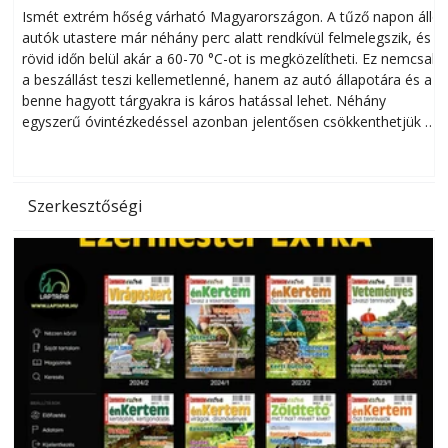
megóvhatjuk autónkat a nyári károktól
Ismét extrém hőség várható Magyarországon. A tűző napon álló
autók utastere már néhány perc alatt rendkívül felmelegszik, és
rövid időn belül akár a 60-70 °C-ot is megközelítheti. Ez nemcsak
n
a beszállást teszi kellemetlenné, hanem az autó állapotára és a
benne hagyott tárgyakra is káros hatással lehet. Néhány
egyszerű óvintézkedéssel azonban jelentősen csökkenthetjük a
hőség káros hatásait.
l
Szerkesztőségi