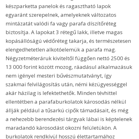
készparketta panelok és ragasztható lapok 
egyaránt szerepelnek, amelyeknek változatos 
mintázatát valódi fa vagy parafa díszítőréteg 
biztosítja. A lapokat 3 rétegű lakk, illetve magas 
kopásállóságú védőréteg takarja, és természetesen 
elengedhetetlen alkotóelemük a parafa mag. 
Négyzetméteráruk kiviteltől függően nettó 2500 és 
13 000 forint között mozog, ráadásul alkalmazásuk 
nem igényel mesteri bűvészmutatványt, így 
szakmai felvilágosítás után, némi kézügyességgel 
akár házilag is lefektethetők. Minden tévhittel 
ellentétben a parafaburkolatok károsodás nélkül 
állják például a tűsarkú cipők támadásait, és még 
a nehezebb berendezési tárgyak lábai is képtelenek 
maradandó károsodást okozni felületükön. A 
burkolatok rendkívül hosszú élettartamához 