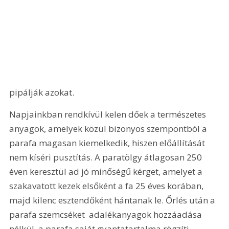
pipálják azokat.
Napjainkban rendkívül kelen dőek a természetes 
anyagok, amelyek közül bizonyos szempontból a 
parafa magasan kiemelkedik, hiszen előállítását 
nem kíséri pusztítás. A paratölgy átlagosan 250 
éven keresztül ad jó minőségű kérget, amelyet a 
szakavatott kezek elsőként a fa 25 éves korában, 
majd kilenc esztendőként hántanak le. Őrlés után a 
parafa szemcséket  adalékanyagok hozzáadása 
nélkül  a parafa saját gyantatartalma rögzíti. 