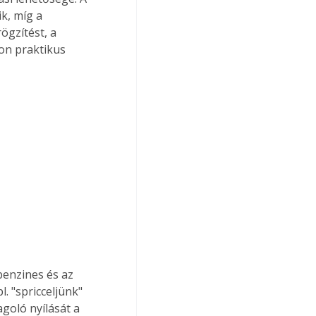
k, míg a 
ögzítést, a 
yon praktikus 
enzines és az 
. "spricceljünk" 
goló nyílását a 