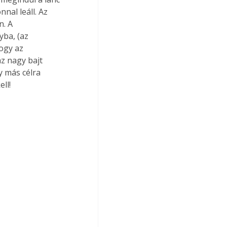
nal leáll. Az 
. A 
yba, (az 
ogy az 
az nagy bajt 
y más célra 
ll! 