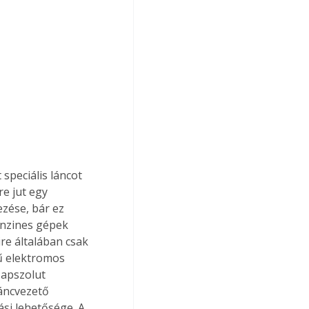
speciális láncot 
e jut egy 
zése, bár ez 
enzines gépek 
re általában csak 
ű elektromos 
apszolut 
áncvezető 
si lehetősége. A 