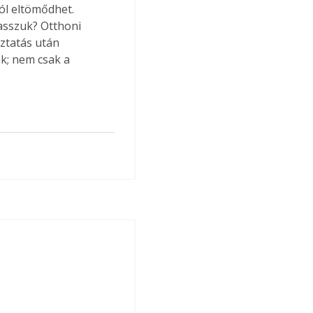
ól eltömődhet. 
lasszuk? Otthoni 
ztatás után 
k; nem csak a 