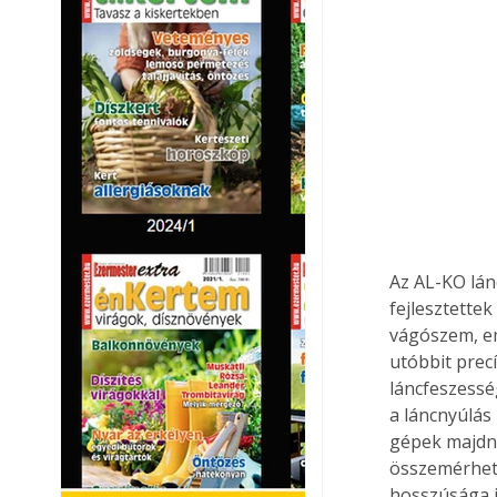
Az AL-KO lán
fejlesztette
vágószem, em
utóbbit prec
láncfeszessé
a láncnyúlás
gépek majdne
összemérhető
hosszúsága i