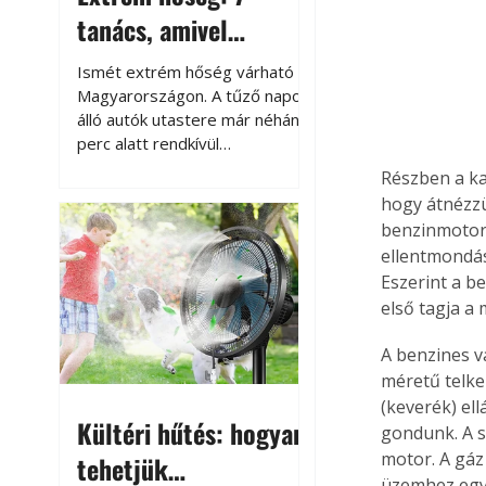
tanács, amivel
megóvhatjuk
Ismét extrém hőség várható
autónkat a nyári
Magyarországon. A tűző napon
álló autók utastere már néhány
károktól
perc alatt rendkívül
felmelegszik, és rövid időn belül
Részben a kan
akár a 60-70 °C-ot is
hogy átnézzü
megközelítheti. Ez nemcsak a
benzinmotoro
beszállást teszi kellemetlenné,
ellentmondás
hanem az autó állapotára és a
Eszerint a b
benne hagyott tárgyakra is
első tagja a
káros hatással lehet. Néhány
egyszerű óvintézkedéssel
A benzines v
azonban jelentősen
méretű telke
csökkenthetjük a hőség káros
hatásait.
(keverék) el
Kültéri hűtés: hogyan
gondunk. A s
motor. A gáz
tehetjük
üzemhez egy 