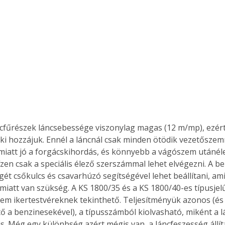
cfűrészek láncsebessége viszonylag magas (12 m/mp), ezért 
k ki hozzájuk. Ennél a láncnál csak minden ötödik vezetőszemr
iatt jó a forgácskihordás, és könnyebb a vágószem utánéle
ízen csak a speciális élező szerszámmal lehet elvégezni. A b
gét csőkulcs és csavarhúzó segítségével lehet beállítani, ami
 miatt van szükség. A KS 1800/35 és a KS 1800/40-es típusjel
m ikertestvéreknek tekinthető. Teljesítményük azonos (és 
 a benzinesekével), a típusszámból kiolvasható, miként a l
s. Még egy különbség azért mégis van, a láncfeszesség állítá