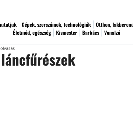
utatjuk
Gépek, szerszámok, technológiák
Otthon, lakberen
Életmód, egészség
Kismester
Barkács
Vonalzó
 olvasás
láncfűrészek