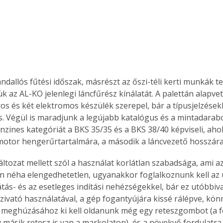
dallós fűtési időszak, másrészt az őszi-téli kerti munkák te
k az AL-KO jelenlegi láncfűrész kínálatát. A palettán alapve
s és két elektromos készülék szerepel, bár a típusjelzése
. Végül is maradjunk a legújabb katalógus és a mintadarabok
enzines kategóriát a BKS 35/35 és a BKS 38/40 képviseli, aho
 motor hengerűrtartalmára, a második a láncvezető hosszára 
áltozat mellett szól a használat korlátlan szabadsága, ami a
n néha elengedhetetlen, ugyanakkor foglalkoznunk kell a
látás- és az esetleges indítási nehézségekkel, bár ez utóbbiv
zivató használatával, a gép fogantyújára kissé rálépve, könn
 meghúzásához ki kell oldanunk még egy reteszgombot (a 
másik retesz is van a markolaton), és a növekvő fordulatra 