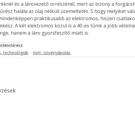
réknél és a láncvezető orrészénél, mert az bizony a forgácst
. A
űrész halála az olaj nélküli üzemeltetés. S hogy melyiket vá
megoldás,
mindenképpen praktikusabb az elektromos, hiszen csatlako
kész. A két elektromos közül is a 40-es tűnik a jobb vételne
ge, hanem a lánc gyorsfeszítő miatt is. 
ko
láncfűrész
, technológiák
Kert, növényápolás
yzések