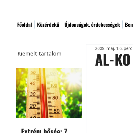
Főoldal
Közérdekű
Újdonságok, érdekességek
Bem
2008. máj. 1.
2 perc
AL-KO 
Kiemelt tartalom
Extrém hőség: 7