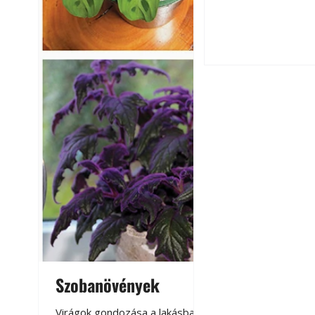
érnek tovább lesz
Betonjárda készít
készül tartós bet
Szobanövények
Virágoskert: k
teraszon, laká
Virágok gondozása a lakásban,