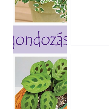
Utóérő gyümölcsö