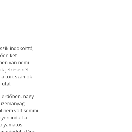
szik indokolttá, 
tően két 
kben van némi 
 jelzéseinél. 
l a tört számok 
utal.
z erdőben, nagy 
z üzemanyag 
al nem volt semmi 
yen indult a 
folyamatos 
megindul a lánc 