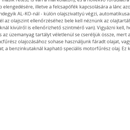
 elengedésére, illetve a felcsapófék kapcsolására a lánc azon
indegyik AL-KO-nál - külön olajszivattyú végzi, automatikusan
 az olajszint ellenőrzéséhez bele kell néznünk az olajtartál
ál kívülről is ellenőrizhető szintmérő van). Vigyázni kell, h
és az üzemanyag tartályt véletlenül se cseréljük össze, mert 
ncfűrész olajozásához sohase használjunk fáradt olajat, vag
at; a benzinkutaknál kapható speciális motorfűrész olaj. Ez ke