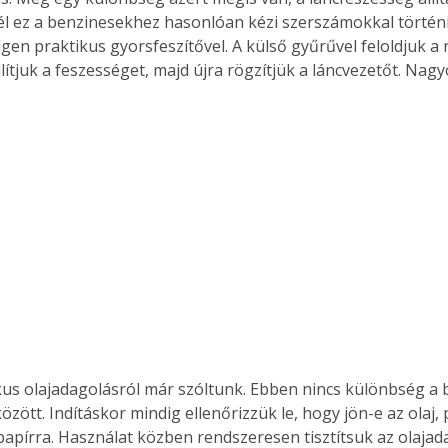
l ez a benzinesekhez hasonlóan kézi szerszámokkal történi
en praktikus gyorsfeszítővel. A külső gyűrűvel feloldjuk a r
lítjuk a feszességet, majd újra rögzítjük a láncvezetőt. Nag
Együtt jobban megéri!
Bővebb információ itt!
k az
Együtt jobban megéri! A
mester
könyvek tetszőleges
er Old
párosítással kedvezményes
áron, 0 Ft postaköltséggel
ptapir új,
megrendelhetők!
és egyedi
tt
lvasására
elefonon
nyelmesen
ben vagy
t is
us olajadagolásról már szóltunk. Ebben nincs különbség a b
. Bárhol,
zött. Indításkor mindig ellenőrizzük le, hogy jön-e az olaj, pl
ön élve
papírra. Használat közben rendszeresen tisztítsuk az olajada
ashatók az