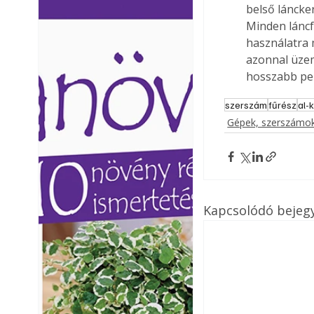
belső láncke
Ezermester lapszámai. A
Ezermester lapszámai
Minden láncf
Laptapir kényelmes megoldás,
Laptapir kényelmes 
használatra 
mert: – t
mert: – t
azonnal üzem
hosszabb pen
szerszám
fűrész
al-
Gépek, szerszámok
Kapcsolódó bejeg