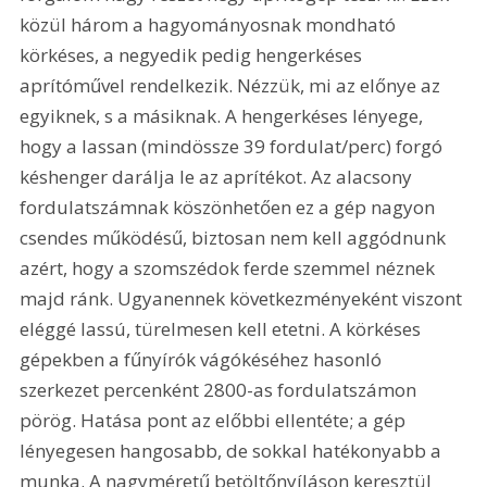
közül három a hagyományosnak mondható 
körkéses, a negyedik pedig hengerkéses 
aprítóművel rendelkezik. Nézzük, mi az előnye az 
egyiknek, s a másiknak. A hengerkéses lényege, 
hogy a lassan (mindössze 39 fordulat/perc) forgó 
késhenger darálja le az aprítékot. Az alacsony 
fordulatszámnak köszönhetően ez a gép nagyon 
csendes működésű, biztosan nem kell aggódnunk 
azért, hogy a szomszédok ferde szemmel néznek 
majd ránk. Ugyanennek következményeként viszont 
eléggé lassú, türelmesen kell etetni. A körkéses 
gépekben a fűnyírók vágókéséhez hasonló 
szerkezet percenként 2800-as fordulatszámon 
pörög. Hatása pont az előbbi ellentéte; a gép 
lényegesen hangosabb, de sokkal hatékonyabb a 
munka. A nagyméretű betöltőnyíláson keresztül 