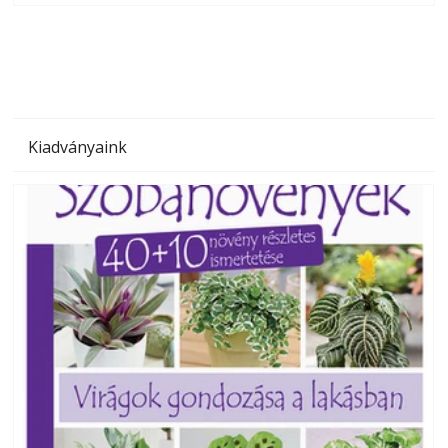
megoldás, mert: – t
Kiadványaink