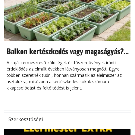
Balkon kertészkedés vagy magaságyás?
Helytakarékos kertészkedés
A saját termesztésű zöldségek és fűszernövények iránti
érdeklődés az elmúlt években látványosan megnőtt. Egyre
többen szeretnék tudni, honnan származik az élelmiszer az
l
asztalukra, miközben a kertészkedés sokak számára
kikapcsolódást és feltöltődést is jelent.
é
d
Szerkesztőségi