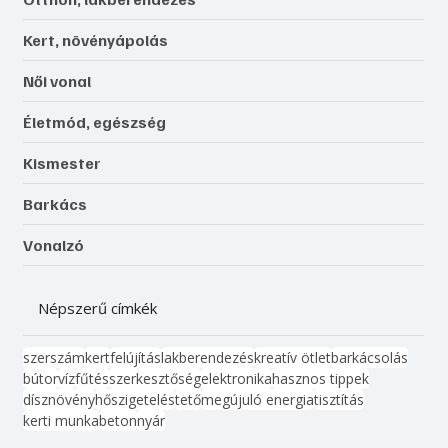
Kert, növényápolás
Női vonal
Életmód, egészség
Kismester
Barkács
Vonalzó
Népszerű címkék
szerszám
kert
felújítás
lakberendezés
kreatív ötlet
barkácsolás
bútor
víz
fűtés
szerkesztőség
elektronika
hasznos tippek
dísznövény
hőszigetelés
tető
megújuló energia
tisztítás
kerti munka
beton
nyár