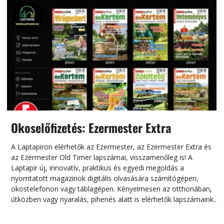
Okoselőfizetés: Ezermester Extra
A Laptapiron elérhetők az Ezermester, az Ezermester Extra és
az Ezermester Old Timer lapszámai, visszamenőleg is! A
Laptapir új, innovatív, praktikus és egyedi megoldás a
L
nyomtatott magazinok digitális olvasására számítógépen,
okostelefonon vagy táblagépen. Kényelmesen az otthonában,
útközben vagy nyaralás, pihenés alatt is elérhetők lapszámaink.
ú
Bárhol, bármikor, akár külföldön élve vagy dolgozva is
B
olvashatók az Ezermester lapszámai. A Laptapir kényelmes