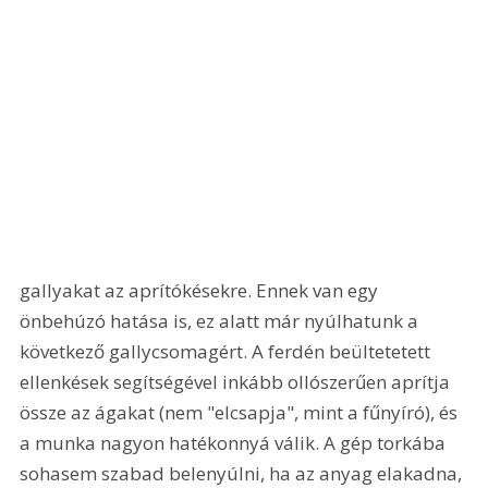
gallyakat az aprítókésekre. Ennek van egy 
önbehúzó hatása is, ez alatt már nyúlhatunk a 
következő gallycsomagért. A ferdén beültetetett 
ellenkések segítségével inkább ollószerűen aprítja 
össze az ágakat (nem "elcsapja", mint a fűnyíró), és 
a munka nagyon hatékonnyá válik. A gép torkába 
sohasem szabad belenyúlni, ha az anyag elakadna, 