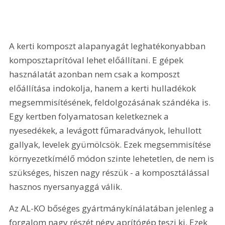
A kerti komposzt alapanyagát leghatékonyabban 
komposztaprítóval lehet előállítani. E gépek 
használatát azonban nem csak a komposzt 
előállítása indokolja, hanem a kerti hulladékok 
megsemmisítésének, feldolgozásának szándéka is. 
Egy kertben folyamatosan keletkeznek a 
nyesedékek, a levágott fűmaradványok, lehullott 
gallyak, levelek gyümölcsök. Ezek megsemmisítése 
környezetkímélő módon szinte lehetetlen, de nem is 
szükséges, hiszen nagy részük - a komposztálással 
hasznos nyersanyaggá válik.
Az AL-KO bőséges gyártmánykínálatában jelenleg a 
forgalom nagy részét négy aprítógép teszi ki. Ezek 