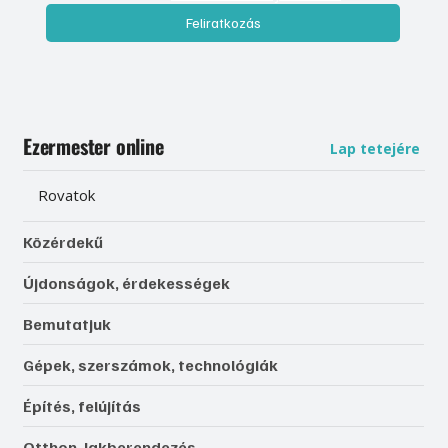
Feliratkozás
Ezermester online
Lap tetejére
Rovatok
Közérdekű
Újdonságok, érdekességek
Bemutatjuk
Gépek, szerszámok, technológiák
Építés, felújítás
Otthon, lakberendezés