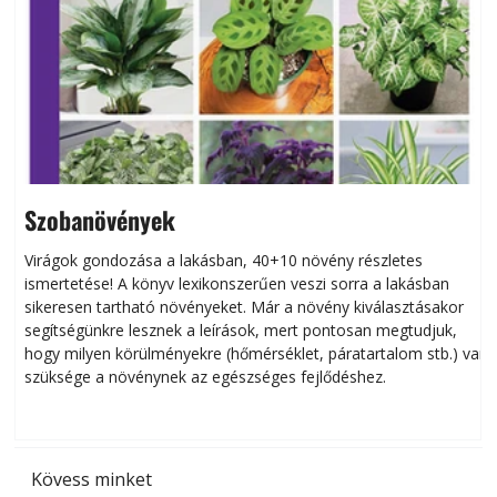
Szobanövények
Virágok gondozása a lakásban, 40+10 növény részletes
ismertetése! A könyv lexikonszerűen veszi sorra a lakásban
s
sikeresen tart­ha­tó növényeket. Már a növény kiválasztásakor
h
segítségünkre lesznek a leírások, mert pontosan megtudjuk,
k
hogy milyen körülményekre (hőmérséklet, páratartalom stb.) van
szüksége a növénynek az egészséges fejlődéshez.
t
Kövess minket