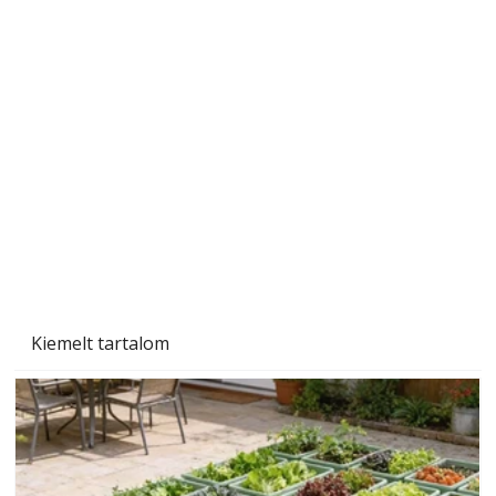
Szárazság a kertben – az aszály hatása a
növényekre és a védekezés lehetőségei
Kiemelt tartalom