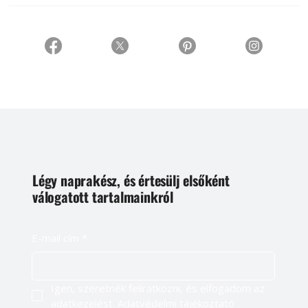
Légy naprakész, és értesülj elsőként
válogatott tartalmainkról
E-mail cím
*
Igen, szeretnék feliratkozni, és elfogadom az 
adatkezelést. 
Adatvédelmi tájékoztató