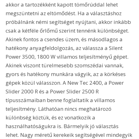
akkor a tartozékként kapott tömőrúddal lehet 
megszüntetni az eltömődést. Ha a választáshoz 
próbálnánk némi segítséget nyújtani, akkor inkább 
csak a kétféle őrlőmű szerint tennénk különbséget. 
Akinek fontos a csendes üzem, és másodlagos a 
hatékony anyagfeldolgozás, az válassza a Silent 
Power 3500, 1800 W villamos teljesítményű gépet. 
Akinek viszont türelmesebb szomszédai vannak, 
gyors és hatékony munkára vágyik, az a körkéses 
gépek közül válasszon. A New Tec 2400, a Power 
Slider 2000 R és a Power Slider 2500 R 
típusszámaiban benne foglaltatik a villamos 
teljesítmény. Láthatóan nincs meghatározó 
különbség köztük, és ez vonatkozik a 
használhatóságukra is. Bármelyik jó választás 
lehet. Nagy méretű kerekeik segítségével mindegyik 