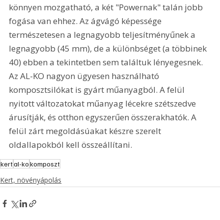
könnyen mozgatható, a két "Powernak" talán jobb 
fogása van ehhez. Az ágvágó képessége 
természetesen a legnagyobb teljesítményűnek a 
legnagyobb (45 mm), de a különbséget (a többinek 
40) ebben a tekintetben sem találtuk lényegesnek. 
Az AL-KO nagyon ügyesen használható 
komposztsilókat is gyárt műanyagból. A felül 
nyitott változatokat műanyag lécekre szétszedve 
árusítják, és otthon egyszerűen összerakhatók. A 
felül zárt megoldásúakat készre szerelt 
oldallapokból kell összeállítani.
kert
al-ko
komposzt
Kert, növényápolás