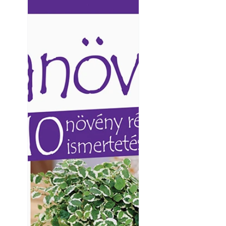
Ezermester lapszámai. A
Ezermester lapszámai
Laptapir kényelmes megoldás,
Laptapir kényelmes 
mert: – t
mert: – t
Térkő lerakása lé
tartós térkőburko