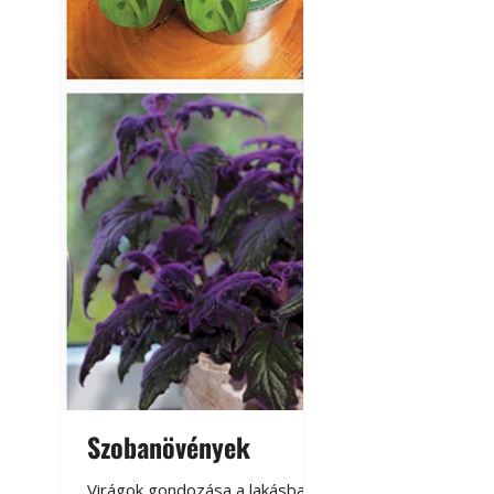
Szobanövények
Virágoskert: k
teraszon, laká
Virágok gondozása a lakásban,