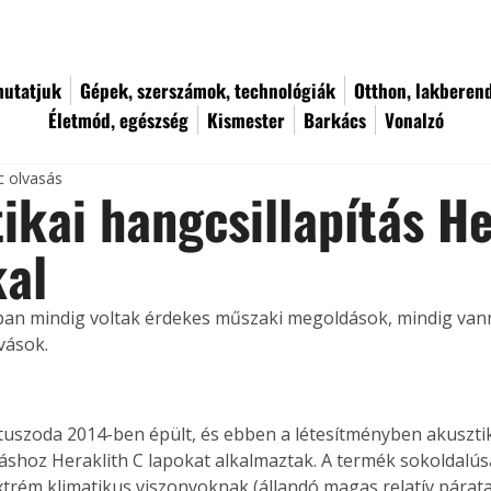
utatjuk
Gépek, szerszámok, technológiák
Otthon, lakberen
Életmód, egészség
Kismester
Barkács
Vonalzó
c olvasás
ikai hangcsillapítás He
kal
ban mindig voltak érdekes műszaki megoldások, mindig vann
vások.
tuszoda 2014-ben épült, és ebben a létesítményben akusztik
táshoz Heraklith C lapokat alkalmaztak. A termék sokoldalús
trém klimatikus viszonyoknak (állandó magas relatív párata