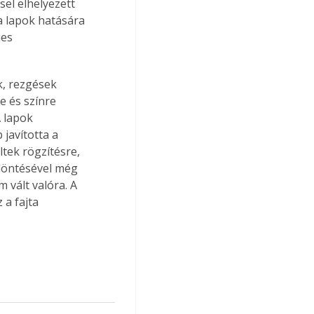
sel elhelyezett 
 a lapok hatására 
es 
, rezgések 
e és színre 
 lapok 
javította a 
tek rögzítésre, 
gdöntésével még 
 vált valóra. A 
a fajta 