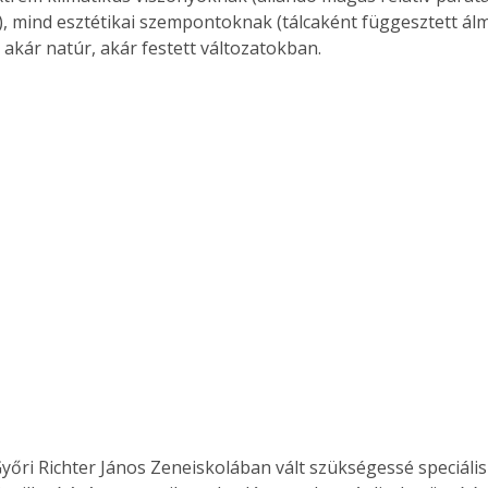
, mind esztétikai szempontoknak (tálcaként függesztett ál
 akár natúr, akár festett változatokban.
yőri Richter János Zeneiskolában vált szükségessé speciáli