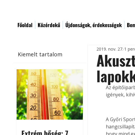
Főoldal
Közérdekű
Újdonságok, érdekességek
Bem
2019. nov. 27.
1 per
Akuszt
Kiemelt tartalom
lapok
Az építőipar
igények, kihí
A Győri Spor
hangcsillapí
Extrém hőség: 7
hogy mind ex