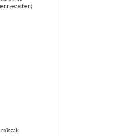
mennyezetben) 
s műszaki 