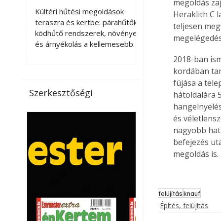
megoldás zaj 
kellemesebbé a
Kültéri hűtési megoldások
Heraklith C l
teraszt és a kertet?
teraszra és kertbe: párahűtők,
teljesen meg
ködhűtő rendszerek, növények
megelégedés
és árnyékolás a kellemesebb
nyári mikroklímáért. A kültéri
2018-ban ism
hűtés kérdése az utóbbi
kordában tar
években egyre nagyobb
fújása a tel
jelentőséget kapott, ahogy a
Szerkesztőségi
hátoldalára 
nyári hőhullámok gyakoribbá és
hangelnyelés
intenzívebbé váltak. Míg
és véletlens
korábban elsősorban a beltéri
nagyobb hatá
klímaberendezések jelentették
a megoldást a meleg ellen, ma
befejezés ut
már egyre többen keresnek
megoldás is.
olyan kültéri hűtési
lehetőségeket is, amelyek a
teraszok, erkélyek, kertek vagy
felújítás
knauf
vendégl
Építés, felújítás