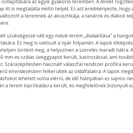
csillapítására az egyik gyakorló teremben. A direkt rögzítés
ap itt is megtalálta méltó helyét. Ez azt eredményezte, hogy
változott a teremnek az akusztikája, a tanárok és diákok telj
ére.
ét szükségessé vált egy másik terem „átalakítása” a hangok
tására. Ez meg is valósult a nyár folyamán. A lapok élképzés
ephelyen történt meg, a helyszínen a szerelés maradt hátra. A
50 mm-es szálas üveggyapot került, kasírozással, ami tovább 
t. Szárazépítésben használt válaszfal rendszer profilra kerül
zerű elrendezésben felkerültek az oldalfalakra. A lapok me
sfokot lehetett volna elérni, de idő hiányában ez sajnos nem
án a terem kipróbálásra került, és megfelelőnek bizonyult ez 