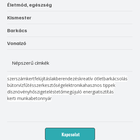
Életmód, egészség
Kismester
Barkács
Vonalzó
Népszerű címkék
szerszám
kert
felújítás
lakberendezés
kreatív ötlet
barkácsolás
bútor
víz
fűtés
szerkesztőség
elektronika
hasznos tippek
dísznövény
hőszigetelés
tető
megújuló energia
tisztítás
kerti munka
beton
nyár
Kapcsolat