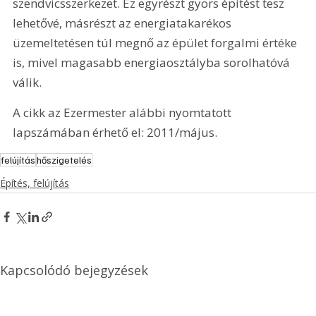
szendvicsszerkezet. Ez egyrészt gyors építést tesz 
lehetővé, másrészt az energiatakarékos 
üzemeltetésen túl megnő az épület forgalmi értéke 
is, mivel magasabb energiaosztályba sorolhatóvá 
válik.
A cikk az Ezermester alábbi nyomtatott 
lapszámában érhető el: 2011/május.
felújítás
hőszigetelés
Építés, felújítás
Kapcsolódó bejegyzések