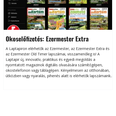
Okoselőfizetés: Ezermester Extra
A Laptapiron elérhetők az Ezermester, az Ezermester Extra és
az Ezermester Old Timer lapszámai, visszamenőleg is! A
Laptapir új, innovatív, praktikus és egyedi megoldás a
L
nyomtatott magazinok digitális olvasására számítógépen,
okostelefonon vagy táblagépen. Kényelmesen az otthonában,
útközben vagy nyaralás, pihenés alatt is elérhetők lapszámaink.
ú
Bárhol, bármikor, akár külföldön élve vagy dolgozva is
B
olvashatók az Ezermester lapszámai. A Laptapir kényelmes
megoldás, mert: – t