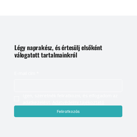
Légy naprakész, és értesülj elsőként
válogatott tartalmainkról
E-mail cím
*
Igen, szeretnék feliratkozni, és elfogadom az 
adatkezelést. 
Adatvédelmi tájékoztató
Feliratkozás