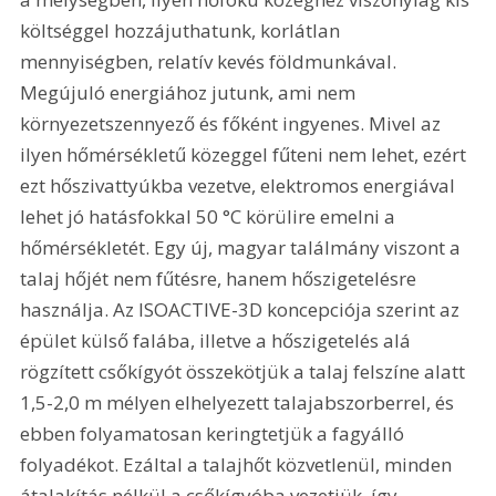
költséggel hozzájuthatunk, korlátlan 
mennyiségben, relatív kevés földmunkával. 
Megújuló energiához jutunk, ami nem 
környezetszennyező és főként ingyenes. Mivel az 
ilyen hőmérsékletű közeggel fűteni nem lehet, ezért 
ezt hőszivattyúkba vezetve, elektromos energiával 
lehet jó hatásfokkal 50 °C körülire emelni a 
hőmérsékletét. Egy új, magyar találmány viszont a 
talaj hőjét nem fűtésre, hanem hőszigetelésre 
használja. Az ISOACTIVE-3D koncepciója szerint az 
épület külső falába, illetve a hőszigetelés alá 
rögzített csőkígyót összekötjük a talaj felszíne alatt 
1,5-2,0 m mélyen elhelyezett talajabszorberrel, és 
ebben folyamatosan keringtetjük a fagyálló 
folyadékot. Ezáltal a talajhőt közvetlenül, minden 
átalakítás nélkül a csőkígyóba vezetjük, így 