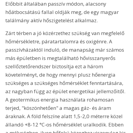
Előbbit általában passzív módon, alacsony 
hőátbocsátású fallal oldják meg, de egy magyar 
találmány aktív hőszigetelést alkalmaz.
Zárt térben a jó közérzethez szükség van megfelelő 
hőmérsékletre, páratartalomra és oxigénre. A 
passzívházaktól induló, de manapság már számos 
más épületben is megtalálható hővisszanyerős 
szellőztetőrendszer biztosítja ezt a három 
követelményt, de hogy mennyi plusz hőenergia 
szükséges a szükséges hőmérséklet fenntartására, 
az nagyban függ az épület energetikai jellemzőitől. 
A geotermikus energia használata rohamosan 
terjed, "köszönhetően" a magas gáz- és áram 
áraknak. A föld felszíne alatt 1,5-2,0 méterre közel 
állandó +8-12 °C-os hőmérséklet uralkodik. Ebben 
a mélységben, ilyen hőfokú közeghez viszonylag kis 