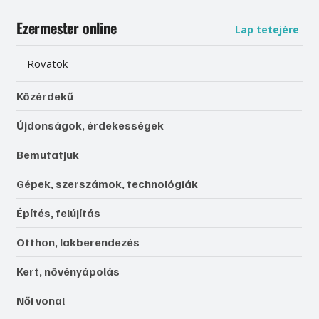
Ezermester online
Lap tetejére
Rovatok
Közérdekű
Újdonságok, érdekességek
Bemutatjuk
Gépek, szerszámok, technológiák
Építés, felújítás
Otthon, lakberendezés
Kert, növényápolás
Női vonal