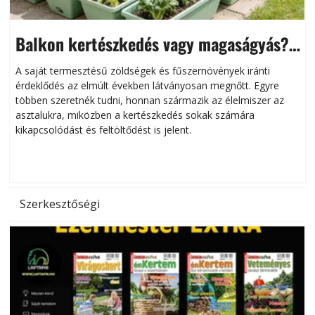
Balkon kertészkedés vagy magaságyás?
Helytakarékos kertészkedés
A saját termesztésű zöldségek és fűszernövények iránti
érdeklődés az elmúlt években látványosan megnőtt. Egyre
többen szeretnék tudni, honnan származik az élelmiszer az
l
asztalukra, miközben a kertészkedés sokak számára
kikapcsolódást és feltöltődést is jelent.
é
d
Szerkesztőségi