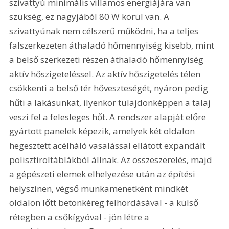
szivattyú minimális villamos energiájára van 
szükség, ez nagyjából 80 W körül van. A 
szivattyúnak nem célszerű működni, ha a teljes 
falszerkezeten áthaladó hőmennyiség kisebb, mint 
a belső szerkezeti részen áthaladó hőmennyiség 
aktív hőszigeteléssel. Az aktív hőszigetelés télen 
csökkenti a belső tér hőveszteségét, nyáron pedig 
hűti a lakásunkat, ilyenkor tulajdonképpen a talaj 
veszi fel a felesleges hőt. A rendszer alapját előre 
gyártott panelek képezik, amelyek két oldalon 
hegesztett acélháló vasalással ellátott expandált 
polisztiroltáblákból állnak. Az összeszerelés, majd 
a gépészeti elemek elhelyezése után az építési 
helyszínen, végső munkamenetként mindkét 
oldalon lőtt betonkéreg felhordásával - a külső 
rétegben a csőkígyóval - jön létre a 