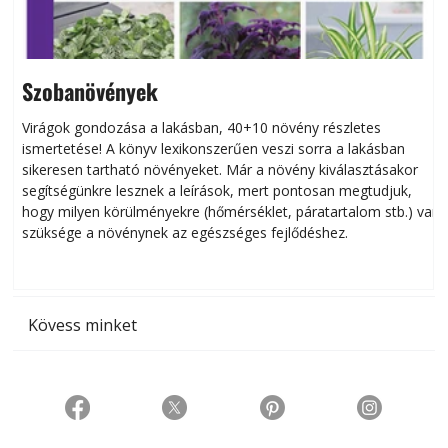
Szobanövények
Virágok gondozása a lakásban, 40+10 növény részletes
ismertetése! A könyv lexikonszerűen veszi sorra a lakásban
s
sikeresen tart­ha­tó növényeket. Már a növény kiválasztásakor
h
segítségünkre lesznek a leírások, mert pontosan megtudjuk,
k
hogy milyen körülményekre (hőmérséklet, páratartalom stb.) van
szüksége a növénynek az egészséges fejlődéshez.
t
Kövess minket