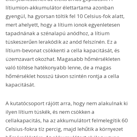
lítiumion-akkumulátor élettartama azonban 
gyengül, ha gyorsan töltik fel 10 Celsius-fok alatt, 
mert ahelyett, hogy a lítium ionok egyenletesen 
tapadnának a szénalapú anódhoz, a lítium 
tüskeszerűen lerakódik az anód felszínén. Ez a 
lítium-bevonat csökkenti a cella kapacitását, és 
üzemzavart okozhat. Magasabb hőmérsékleten 
való töltése hatékonyabb lenne, de a magas 
hőmérséklet hosszú távon szintén rontja a cella 
kapacitását.
A kutatócsoport rájött arra, hogy nem alakulnak ki 
ilyen lítium tüskék, és nem csökken a 
cellakapacitás, ha az akkumulátort felmelegítik 60 
Celsius-fokra tíz percig, majd lehűtik a környezet 