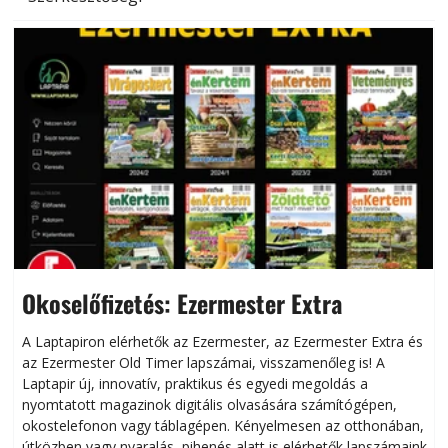
Okoselőfizetés: Ezermester Extra
A Laptapiron elérhetők az Ezermester, az Ezermester Extra és
az Ezermester Old Timer lapszámai, visszamenőleg is! A
Laptapir új, innovatív, praktikus és egyedi megoldás a
L
nyomtatott magazinok digitális olvasására számítógépen,
okostelefonon vagy táblagépen. Kényelmesen az otthonában,
útközben vagy nyaralás, pihenés alatt is elérhetők lapszámaink.
ú