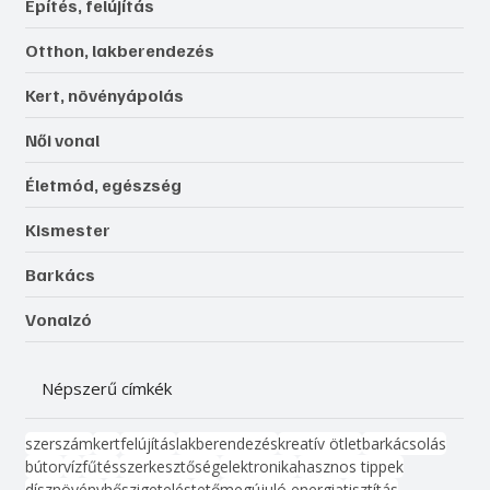
Építés, felújítás
Otthon, lakberendezés
Kert, növényápolás
Női vonal
Életmód, egészség
Kismester
Barkács
Vonalzó
Népszerű címkék
szerszám
kert
felújítás
lakberendezés
kreatív ötlet
barkácsolás
bútor
víz
fűtés
szerkesztőség
elektronika
hasznos tippek
dísznövény
hőszigetelés
tető
megújuló energia
tisztítás