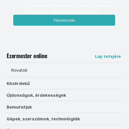
Igen, szeretnék feliratkozni, és elfogadom az 
adatkezelést. 
Adatvédelmi tájékoztató
Feliratkozás
Ezermester online
Lap tetejére
Rovatok
Közérdekű
Újdonságok, érdekességek
Bemutatjuk
Gépek, szerszámok, technológiák