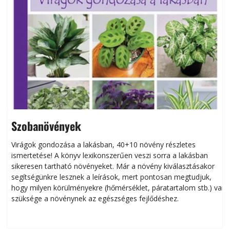
Szobanövények
Virágok gondozása a lakásban, 40+10 növény részletes
ismertetése! A könyv lexikonszerűen veszi sorra a lakásban
s
sikeresen tart­ha­tó növényeket. Már a növény kiválasztásakor
h
segítségünkre lesznek a leírások, mert pontosan megtudjuk,
k
hogy milyen körülményekre (hőmérséklet, páratartalom stb.) van
szüksége a növénynek az egészséges fejlődéshez.
t