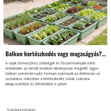
Balkon kertészkedés vagy magaságyás?
Helytakarékos kertészkedés
A saját termesztésű zöldségek és fűszernövények iránti
érdeklődés az elmúlt években látványosan megnőtt. Egyre
többen szeretnék tudni, honnan származik az élelmiszer az
l
asztalukra, miközben a kertészkedés sokak számára
kikapcsolódást és feltöltődést is jelent.
é
d
Szerkesztőségi