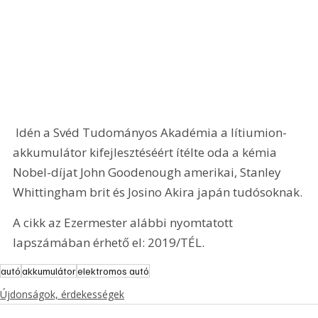
 Idén a Svéd Tudományos Akadémia a lítiumion-
akkumulátor kifejlesztéséért ítélte oda a kémia 
Nobel-díjat John Goodenough amerikai, Stanley 
Whittingham brit és Josino Akira japán tudósoknak.
A cikk az Ezermester alábbi nyomtatott 
lapszámában érhető el: 2019/TÉL.
autó
akkumulátor
elektromos autó
Újdonságok, érdekességek