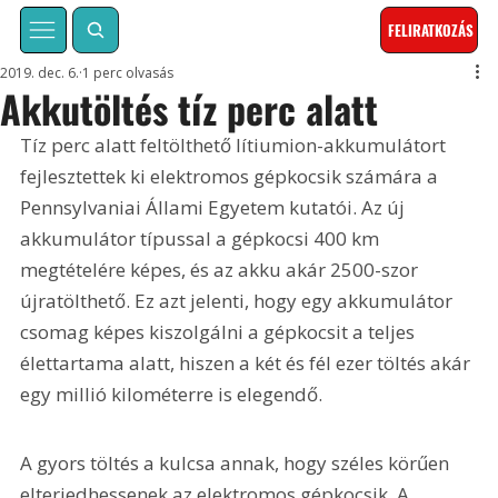
FELIRATKOZÁS
2019. dec. 6.
1 perc olvasás
Akkutöltés tíz perc alatt
Tíz perc alatt feltölthető lítiumion-akkumulátort 
fejlesztettek ki elektromos gépkocsik számára a 
Pennsylvaniai Állami Egyetem kutatói. Az új 
akkumulátor típussal a gépkocsi 400 km 
megtételére képes, és az akku akár 2500-szor 
újratölthető. Ez azt jelenti, hogy egy akkumulátor 
csomag képes kiszolgálni a gépkocsit a teljes 
élettartama alatt, hiszen a két és fél ezer töltés akár 
egy millió kilométerre is elegendő.
A gyors töltés a kulcsa annak, hogy széles körűen 
elterjedhessenek az elektromos gépkocsik. A 