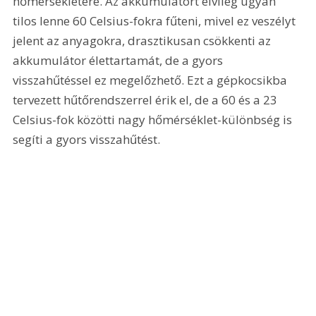
hőmérsékletére. Az akkumulátort elvileg ugyan 
tilos lenne 60 Celsius-fokra fűteni, mivel ez veszélyt 
jelent az anyagokra, drasztikusan csökkenti az 
akkumulátor élettartamát, de a gyors 
visszahűtéssel ez megelőzhető. Ezt a gépkocsikba 
tervezett hűtőrendszerrel érik el, de a 60 és a 23 
Celsius-fok közötti nagy hőmérséklet-különbség is 
segíti a gyors visszahűtést.