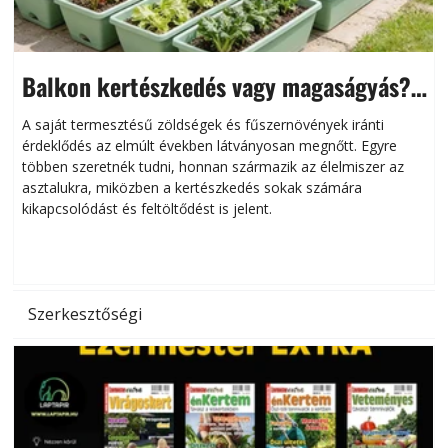
Balkon kertészkedés vagy magaságyás?
Helytakarékos kertészkedés
A saját termesztésű zöldségek és fűszernövények iránti
érdeklődés az elmúlt években látványosan megnőtt. Egyre
többen szeretnék tudni, honnan származik az élelmiszer az
l
asztalukra, miközben a kertészkedés sokak számára
kikapcsolódást és feltöltődést is jelent.
é
d
Szerkesztőségi