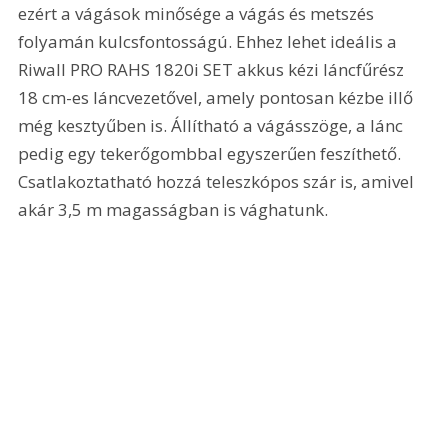
ezért a vágások minősége a vágás és metszés 
folyamán kulcsfontosságú. Ehhez lehet ideális a 
Riwall PRO RAHS 1820i SET akkus kézi láncfűrész 
18 cm-es láncvezetővel, amely pontosan kézbe illő 
még kesztyűben is. Állítható a vágásszöge, a lánc 
pedig egy tekerőgombbal egyszerűen feszíthető. 
Csatlakoztatható hozzá teleszkópos szár is, amivel 
akár 3,5 m magasságban is vághatunk.