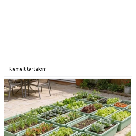
Tiszta homlokzat éveken át
Kiemelt tartalom