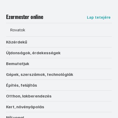
Ezermester online
Lap tetejére
Rovatok
Közérdekű
Újdonságok, érdekességek
Bemutatjuk
Gépek, szerszámok, technológiák
Építés, felújítás
Otthon, lakberendezés
Kert, növényápolás
Női vonal