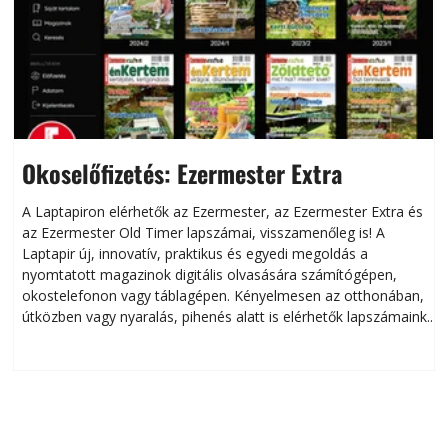
Okoselőfizetés: Ezermester Extra
A Laptapiron elérhetők az Ezermester, az Ezermester Extra és
az Ezermester Old Timer lapszámai, visszamenőleg is! A
Laptapir új, innovatív, praktikus és egyedi megoldás a
L
nyomtatott magazinok digitális olvasására számítógépen,
okostelefonon vagy táblagépen. Kényelmesen az otthonában,
útközben vagy nyaralás, pihenés alatt is elérhetők lapszámaink.
ú
Bárhol, bármikor, akár külföldön élve vagy dolgozva is
B
olvashatók az Ezermester lapszámai. A Laptapir kényelmes
megoldás, mert: – t