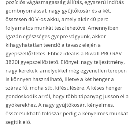
pozíciós vágásmagasság állítás, egyszerű indítás 
gombnyomással, nagy gyűjtőkosár és a két, 
összesen 40 V-os akku, amely akár 40 perc 
folyamatos munkát tesz lehetővé. Amennyiben 
igazán egészséges gyepre vágyunk, akkor 
kihagyhatatlan teendő a tavasz elején a 
gyepszellőztetés. Ehhez ideális a Riwall PRO RAV 
3820i gyepszellőztető. Előnyei: nagy teljesítmény, 
nagy kerekek, amelyekkel még egyenetlen terepen 
is könnyen használható, illetve a két henger a 
száraz fű, moha stb. kifésülésére. A késes henger 
gondoskodik arról, hogy több tápanyag jusson el a 
gyökerekhez. A nagy gyűjtőkosár, kényelmes, 
összecsukható tolószár pedig a kényelmes munkát 
segítik elő.