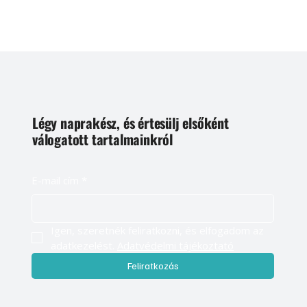
Légy naprakész, és értesülj elsőként
válogatott tartalmainkról
E-mail cím
*
Igen, szeretnék feliratkozni, és elfogadom az 
adatkezelést. 
Adatvédelmi tájékoztató
Feliratkozás