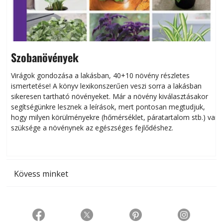
Szobanövények
Virágok gondozása a lakásban, 40+10 növény részletes
ismertetése! A könyv lexikonszerűen veszi sorra a lakásban
s
sikeresen tart­ha­tó növényeket. Már a növény kiválasztásakor
h
segítségünkre lesznek a leírások, mert pontosan megtudjuk,
k
hogy milyen körülményekre (hőmérséklet, páratartalom stb.) van
szüksége a növénynek az egészséges fejlődéshez.
t
Kövess minket