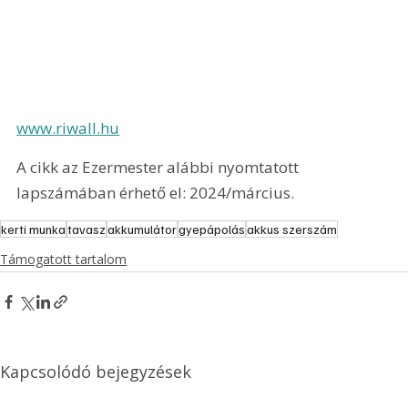
www.riwall.hu
A cikk az Ezermester alábbi nyomtatott 
lapszámában érhető el: 2024/március.
kerti munka
tavasz
akkumulátor
gyepápolás
akkus szerszám
Támogatott tartalom
Kapcsolódó bejegyzések