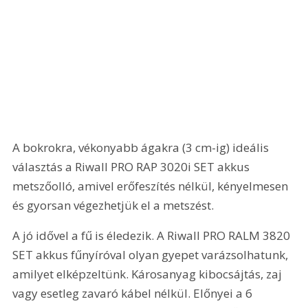
A bokrokra, vékonyabb ágakra (3 cm-ig) ideális 
választás a Riwall PRO RAP 3020i SET akkus 
metszőolló, amivel erőfeszítés nélkül, kényelmesen 
és gyorsan végezhetjük el a metszést.
A jó idővel a fű is éledezik. A Riwall PRO RALM 3820 
SET akkus fűnyíróval olyan gyepet varázsolhatunk, 
amilyet elképzeltünk. Károsanyag kibocsájtás, zaj 
vagy esetleg zavaró kábel nélkül. Előnyei a 6 