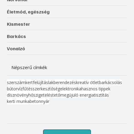
Életmód, egészség
Kismester
Barkács
Vonalzó
Népszerű címkék
szerszám
kert
felújítás
lakberendezés
kreatív ötlet
barkácsolás
bútor
víz
fűtés
szerkesztőség
elektronika
hasznos tippek
dísznövény
hőszigetelés
tető
megújuló energia
tisztítás
kerti munka
beton
nyár