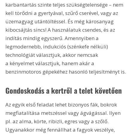
karbantartás szinte teljes szükségtelensége – nem 
kell törődni a gyertyával, szűrő cserével, vagy az 
üzemagyag utántöltéssel. És még károsanyag 
kibocsájtás sincs! A használatuk csendes, és az 
indítás mindig egyszerű. Amennyiben a 
legmodernebb, indukciós (szénkefe nélküli) 
technológiát választjuk, akkor nemcsak 
a kényelmet választjuk, hanem akár a 
benzinmotoros gépekéhez hasonló teljesítményt is.
Gondoskodás a kertről a telet követően
Az egyik első feladat lehet bizonyos fák, bokrok 
megfiatalítása metszéssel vagy ágvágással. Ilyen 
pl. az alma, körte, ribizli, egres vagy a szőlő. 
Ugyanakkor még fennállhat a fagyok veszélye, 