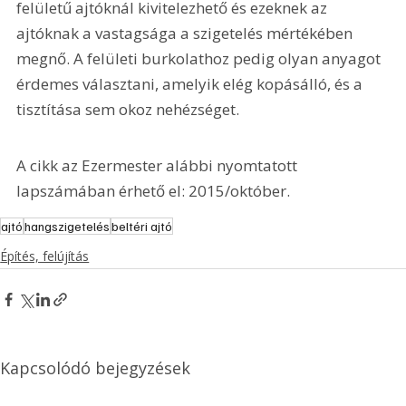
felületű ajtóknál kivitelezhető és ezeknek az 
ajtóknak a vastagsága a szigetelés mértékében 
megnő. A felületi burkolathoz pedig olyan anyagot 
érdemes választani, amelyik elég kopásálló, és a 
tisztítása sem okoz nehézséget.
A cikk az Ezermester alábbi nyomtatott 
lapszámában érhető el: 2015/október.
ajtó
hangszigetelés
beltéri ajtó
Építés, felújítás
Kapcsolódó bejegyzések