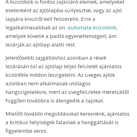
A küszöbök is fontos zajkizáró elemek, amelyeket 
esetenként az ajtólapba süllyesztve, vagy az ajtó 
lapjára kívülről kell felszerelni. Erre a 
legalkalmasabbak az ún. 
automata küszöbök
, 
amelyek követik a padló egyenetlenségeit, ám 
lezárják az ajtólap alatti rést.
Jelentősebb zajgátláshoz azonban a rések 
lezárásán túl az ajtólap teljes felületét ajánlatos 
különféle módon leszigetelni. Az üveges ajtók 
azonban nem alkalmasak utólagos 
hangszigetelésre, mert az üvegfelületek méretüktől 
függően továbbra is átengedik a zajokat.
Mielőtt további megoldásokat keresnénk, ajánlatos 
a kritikus helyiségek falainak a hanggátlását is 
figyelembe venni.