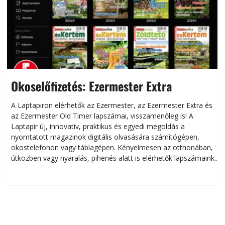
Okoselőfizetés: Ezermester Extra
A Laptapiron elérhetők az Ezermester, az Ezermester Extra és
az Ezermester Old Timer lapszámai, visszamenőleg is! A
Laptapir új, innovatív, praktikus és egyedi megoldás a
L
nyomtatott magazinok digitális olvasására számítógépen,
okostelefonon vagy táblagépen. Kényelmesen az otthonában,
útközben vagy nyaralás, pihenés alatt is elérhetők lapszámaink.
ú
Bárhol, bármikor, akár külföldön élve vagy dolgozva is
B
olvashatók az Ezermester lapszámai. A Laptapir kényelmes
megoldás, mert: – t