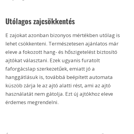
Utólagos zajcsökkentés
E zajokat azonban bizonyos mértékben utólag is 
lehet csökkenteni. Természetesen ajánlatos már 
eleve a fokozott hang- és hőszigetelést biztosító 
ajtókat választani. Ezek ugyanis furatolt 
faforgácslap szerkezetűek, emiatt jó a 
hanggátlásuk is, továbbá beépített automata 
küszöb zárja le az ajtó alatti rést, ami az ajtó 
használatát nem gátolja. Ezt új ajtókhoz eleve 
érdemes megrendelni.