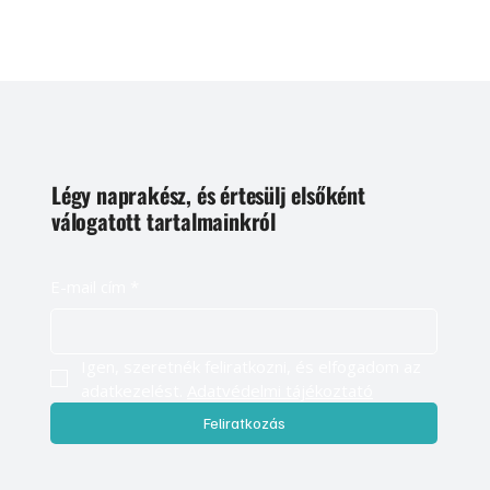
Légy naprakész, és értesülj elsőként
válogatott tartalmainkról
E-mail cím
*
Igen, szeretnék feliratkozni, és elfogadom az 
adatkezelést. 
Adatvédelmi tájékoztató
Feliratkozás