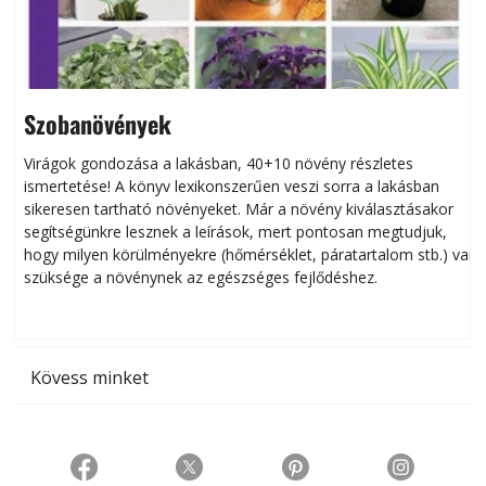
Szobanövények
Virágok gondozása a lakásban, 40+10 növény részletes
ismertetése! A könyv lexikonszerűen veszi sorra a lakásban
s
sikeresen tart­ha­tó növényeket. Már a növény kiválasztásakor
h
segítségünkre lesznek a leírások, mert pontosan megtudjuk,
k
hogy milyen körülményekre (hőmérséklet, páratartalom stb.) van
szüksége a növénynek az egészséges fejlődéshez.
t
Kövess minket