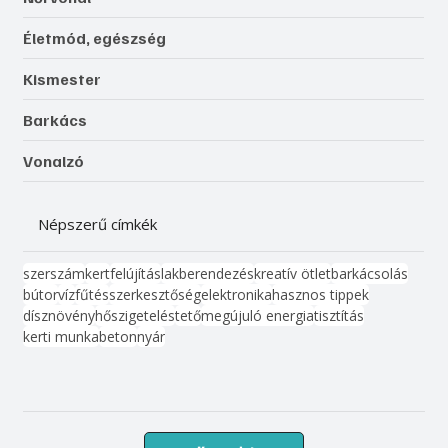
Életmód, egészség
Kismester
Barkács
Vonalzó
Népszerű címkék
szerszám
kert
felújítás
lakberendezés
kreatív ötlet
barkácsolás
bútor
víz
fűtés
szerkesztőség
elektronika
hasznos tippek
dísznövény
hőszigetelés
tető
megújuló energia
tisztítás
kerti munka
beton
nyár