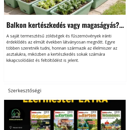
Balkon kertészkedés vagy magaságyás?
Helytakarékos kertészkedés
A saját termesztésű zöldségek és fűszernövények iránti
érdeklődés az elmúlt években látványosan megnőtt. Egyre
többen szeretnék tudni, honnan származik az élelmiszer az
l
asztalukra, miközben a kertészkedés sokak számára
kikapcsolódást és feltöltődést is jelent.
é
d
Szerkesztőségi