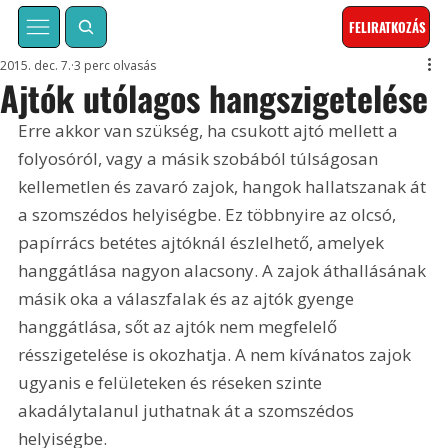
FELIRATKOZÁS
2015. dec. 7.
3 perc olvasás
Ajtók utólagos hangszigetelése
Erre akkor van szükség, ha csukott ajtó mellett a 
folyosóról, vagy a másik szobából túlságosan 
kellemetlen és zavaró zajok, hangok hallatszanak át 
a szomszédos helyiségbe. Ez többnyire az olcsó, 
papírrács betétes ajtóknál észlelhető, amelyek 
hanggátlása nagyon alacsony. A zajok áthallásának 
másik oka a válaszfalak és az ajtók gyenge 
hanggátlása, sőt az ajtók nem megfelelő 
résszigetelése is okozhatja. A nem kívánatos zajok 
ugyanis e felületeken és réseken szinte 
akadálytalanul juthatnak át a szomszédos 
helyiségbe.