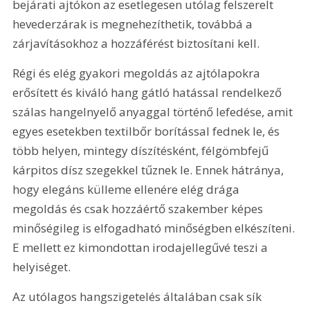
bejárati ajtókon az esetlegesen utólag felszerelt 
hevederzárak is megnehezíthetik, továbbá a 
zárjavításokhoz a hozzáférést biztosítani kell.
Régi és elég gyakori megoldás az ajtólapokra 
erősített és kiváló hang gátló hatással rendelkező 
szálas hangelnyelő anyaggal történő lefedése, amit 
egyes esetekben textilbőr borítással fednek le, és 
több helyen, mintegy díszítésként, félgömbfejű 
kárpitos dísz szegekkel tűznek le. Ennek hátránya, 
hogy elegáns külleme ellenére elég drága 
megoldás és csak hozzáértő szakember képes 
minőségileg is elfogadható minőségben elkészíteni. 
E mellett ez kimondottan irodajellegűvé teszi a 
helyiséget.
Az utólagos hangszigetelés általában csak sík 