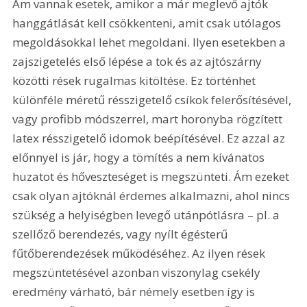
Ám vannak esetek, amikor a már meglevő ajtók 
hanggátlását kell csökkenteni, amit csak utólagos 
megoldásokkal lehet megoldani. Ilyen esetekben a 
zajszigetelés első lépése a tok és az ajtószárny 
közötti rések rugalmas kitöltése. Ez történhet 
különféle méretű résszigetelő csíkok felerősítésével, 
vagy profibb módszerrel, mart horonyba rögzített 
latex résszigetelő idomok beépítésével. Ez azzal az 
előnnyel is jár, hogy a tömítés a nem kívánatos 
huzatot és hőveszteséget is megszünteti. Ám ezeket 
csak olyan ajtóknál érdemes alkalmazni, ahol nincs 
szükség a helyiségben levegő utánpótlásra – pl. a 
szellőző berendezés, vagy nyílt égésterű 
fűtőberendezések működéséhez. Az ilyen rések 
megszüntetésével azonban viszonylag csekély 
eredmény várható, bár némely esetben így is 