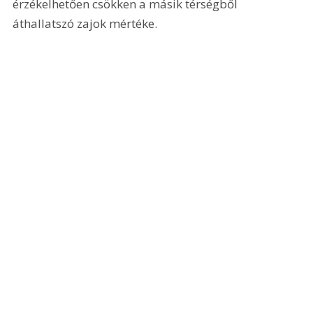
érzékelhetően csökken a másik térségből 
áthallatszó zajok mértéke.