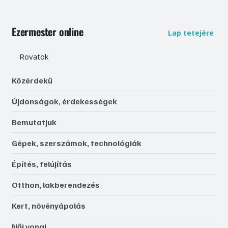
Ezermester online
Lap tetejére
Rovatok
Közérdekű
Újdonságok, érdekességek
Bemutatjuk
Gépek, szerszámok, technológiák
Építés, felújítás
Otthon, lakberendezés
Kert, növényápolás
Női vonal