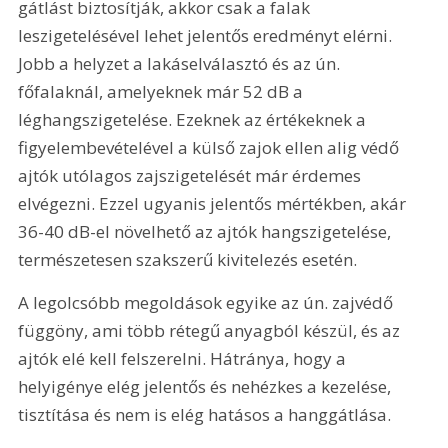
gátlást biztosítják, akkor csak a falak 
leszigetelésével lehet jelentős eredményt elérni. 
Jobb a helyzet a lakáselválasztó és az ún. 
főfalaknál, amelyeknek már 52 dB a 
léghangszigetelése. Ezeknek az értékeknek a 
figyelembevételével a külső zajok ellen alig védő 
ajtók utólagos zajszigetelését már érdemes 
elvégezni. Ezzel ugyanis jelentős mértékben, akár 
36-40 dB-el növelhető az ajtók hangszigetelése, 
természetesen szakszerű kivitelezés esetén.
A legolcsóbb megoldások egyike az ún. zajvédő 
függöny, ami több rétegű anyagból készül, és az 
ajtók elé kell felszerelni. Hátránya, hogy a 
helyigénye elég jelentős és nehézkes a kezelése, 
tisztítása és nem is elég hatásos a hanggátlása.