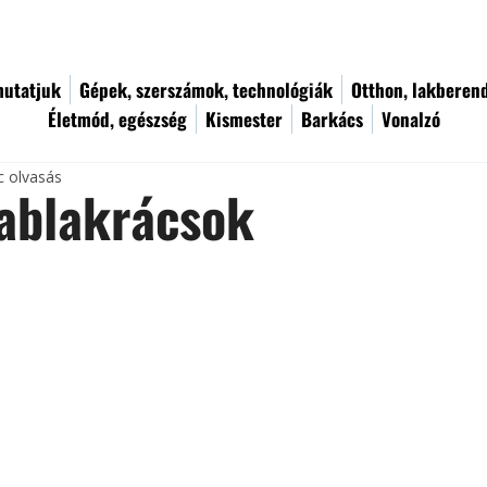
utatjuk
Gépek, szerszámok, technológiák
Otthon, lakberen
Életmód, egészség
Kismester
Barkács
Vonalzó
c olvasás
 ablakrácsok