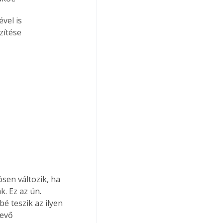
zítése 
sen változik, ha 
. Ez az ún. 
é teszik az ilyen 
tevő 