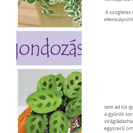
 A szögletes keretek merevségét az íves pálcák elütő, kontrasztos festésével is 
ellensúlyozni
sem ad túl i
a gyűrűk sorb
virágládázha
egyszerű orn