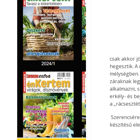
csak akkor j
hegesztik. A
mélységben. A
záraknak leg
alkalmazni, 
erkély- és b
a „rácsesztét
 Szerencsére a díszmű lakatosok a készen kapható, kovácsoltvas jellegű elemeket saját 
készítésű el