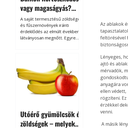
vagy magaságyás?
Helytakarékos
A saját termesztésű zöldségek
Az ablakok é
kertészkedés
és fűszernövények iránti
tapasztalato
érdeklődés az elmúlt években
feltörésével
látványosan megnőtt. Egyre
többen szeretnék tudni, honnan
biztonságosna
származik az élelmiszer az
asztalukra, miközben a
Lényeges, ho
kertészkedés sokak számára
ajtó és ablak
kikapcsolódást és feltöltődést
mérvadók, me
is jelent.
gondoskodtun
anyagára von
ellen védett
rögzíteni. E
érzékkel dek
venni.
Utóérő gyümölcsök és
zöldségek – melyek
 A másik lényeges szempont, hogy a rácsokat mindenkor szilárd keret övezze, ami egyben 