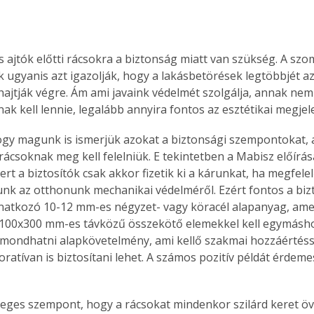
s ajtók előtti rácsokra a biztonság miatt van szükség. A szo
k ugyanis azt igazolják, hogy a lakásbetörések legtöbbjét az
 hajtják végre. Ám ami javaink védelmét szolgálja, annak nem
k kell lennie, legalább annyira fontos az esztétikai megjele
gy magunk is ismerjük azokat a biztonsági szempontokat, 
rácsoknak meg kell felelniük. E tekintetben a Mabisz előírás
rt a biztosítók csak akkor fizetik ki a kárunkat, ha megfele
k az otthonunk mechanikai védelméről. Ezért fontos a biz
atkozó 10-12 mm-es négyzet- vagy köracél alapanyag, amely
, 100x300 mm-es távközű összekötő elemekkel kell egymásh
z mondhatni alapkövetelmény, ami kellő szakmai hozzáértéssel
oratívan is biztosítani lehet. A számos pozitív példát érdem