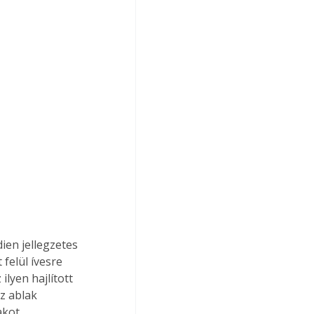
felül ívesre 
lyen hajlított 
z ablak 
akot.