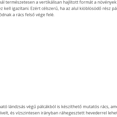
ál természetesen a vertikálisan hajlított formát a növények
 kell igazítani. Ezért célszerű, ha az alul kiöblösödő rész pá
ódnak a rács felső vége felé. 
ertben,
Gyógyító növények: a
sban
természet kincsei az
ívelt, és vízszintesen irányban ráhegesztett hevederrel lehe