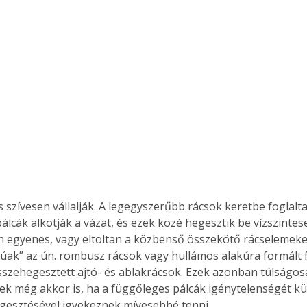
Együtt jobban megéri!
Bővebb információ itt!
k az
Együtt jobban megéri! A
mester
könyvek tetszőleges
er Old
párosítással kedvezményes
áron, 0 Ft postaköltséggel
ptapir új,
megrendelhetők!
és egyedi
tt
lvasására
is szívesen vállalják. A legegyszerűbb rácsok keretbe foglalt
elefonon
álcák alkotják a vázat, és ezek közé hegesztik be vízszintes
nyelmesen
 egyenes, vagy eltoltan a közbenső összekötő rácselemeket
ben vagy
júak” az ún. rombusz rácsok vagy hullámos alakúra formált
t is
szehegesztett ajtó- és ablakrácsok. Ezek azonban túlságosa
. Bárhol,
k még akkor is, ha a függőleges pálcák igénytelenségét külö
ön élve
gesztésével igyekeznek mívesebbé tenni.
ashatók az