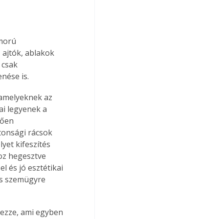
morú 
 ajtók, ablakok 
 csak 
nése is. 
amelyeknek az 
ai legyenek a 
lően 
tonsági rácsok 
et kifeszítés 
oz hegesztve 
 és jó esztétikai 
es szemügyre 