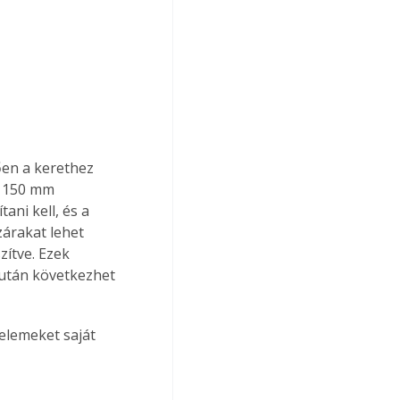
ően a kerethez 
, 150 mm 
ani kell, és a 
árakat lehet 
zítve. Ezek 
zután következhet 