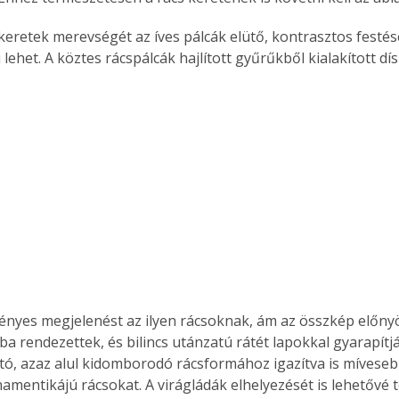
 lehet. A köztes rácspálcák hajlított gyűrűkből kialakított dís
gényes megjelenést az ilyen rácsoknak, ám az összkép előnyö
a rendezettek, és bilincs utánzatú rátét lapokkal gyarapítják
tó, azaz alul kidomborodó rácsformához igazítva is mívesebb
amentikájú rácsokat. A virágládák elhelyezését is lehetővé 