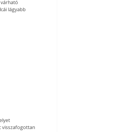
 várható 
lcái lágyabb 
t visszafogottan 