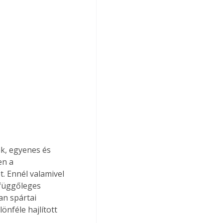
ak, egyenes és 
en a 
. Ennél valamivel 
 függőleges 
n spártai 
nféle hajlított 