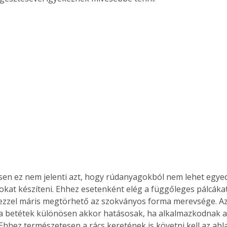
. A
megoldás,
okat készíteni. Ehhez esetenként elég a függőleges pálcákat 
 ezzel máris megtörhető az szokványos forma merevsége. Az i
a betétek különösen akkor hatásosak, ha alkalmazkodnak a
Ehhez természetesen a rács keretének is követni kell az abl