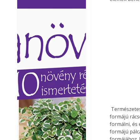
Ezermester lapszámai. A
Ezermester lapszámai
Laptapir kényelmes megoldás,
Laptapir kényelmes 
mert: – t
mert: – t
 Természetesen ez nem jelenti azt, hogy rúdanyagokból nem lehet egyedien jellegzetes 
formájú rács
formálni, és
formájú pálc
formájához. 