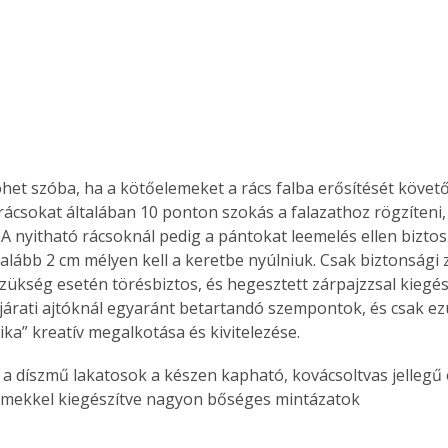
öhet szóba, ha a kötőelemeket a rács falba erősítését követ
 rácsokat általában 10 ponton szokás a falazathoz rögzíteni
 nyitható rácsoknál pedig a pántokat leemelés ellen biztosít
alább 2 cm mélyen kell a keretbe nyúlniuk. Csak biztonsági z
szükség esetén törésbiztos, és hegesztett zárpajzzsal kiegés
ejárati ajtóknál egyaránt betartandó szempontok, és csak e
ika” kreatív megalkotása és kivitelezése.
emekkel kiegészítve nagyon bőséges mintázatok 