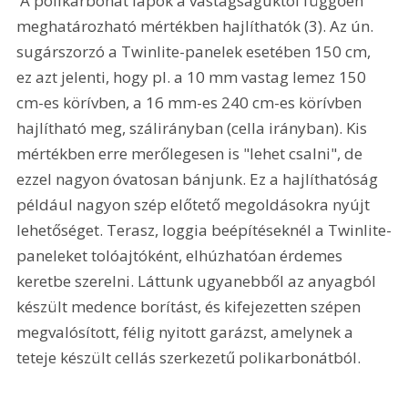
 A polikarbonát lapok a vastagságuktól függően 
meghatározható mértékben hajlíthatók (3). Az ún. 
sugárszorzó a Twinlite-panelek esetében 150 cm, 
ez azt jelenti, hogy pl. a 10 mm vastag lemez 150 
cm-es körívben, a 16 mm-es 240 cm-es körívben 
hajlítható meg, szálirányban (cella irányban). Kis 
mértékben erre merőlegesen is "lehet csalni", de 
ezzel nagyon óvatosan bánjunk. Ez a hajlíthatóság 
például nagyon szép előtető megoldásokra nyújt 
lehetőséget. Terasz, loggia beépítéseknél a Twinlite-
paneleket tolóajtóként, elhúzhatóan érdemes 
keretbe szerelni. Láttunk ugyanebből az anyagból 
készült medence borítást, és kifejezetten szépen 
megvalósított, félig nyitott garázst, amelynek a 
teteje készült cellás szerkezetű polikarbonátból.