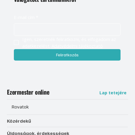
E-mail cím
*
Igen, szeretnék feliratkozni, és elfogadom az 
adatkezelést. 
Adatvédelmi tájékoztató
Feliratkozás
Ezermester online
Lap tetejére
Rovatok
Közérdekű
Újdonságok, érdekességek