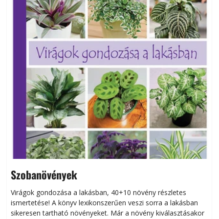
Szobanövények
Virágok gondozása a lakásban, 40+10 növény részletes
ismertetése! A könyv lexikonszerűen veszi sorra a lakásban
s
sikeresen tart­ha­tó növényeket. Már a növény kiválasztásakor
h