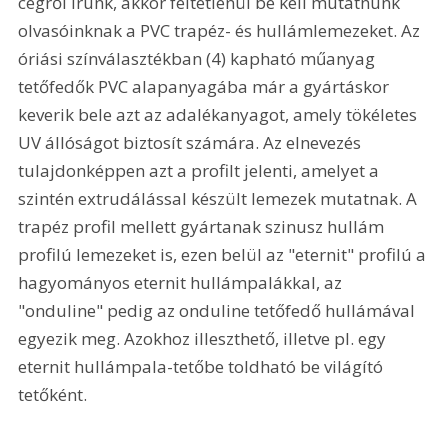
cégről írunk, akkor feltétlenül be kell mutatnunk 
olvasóinknak a PVC trapéz- és hullámlemezeket. Az 
óriási színválasztékban (4) kapható műanyag 
tetőfedők PVC alapanyagába már a gyártáskor 
keverik bele azt az adalékanyagot, amely tökéletes 
UV állóságot biztosít számára. Az elnevezés 
tulajdonképpen azt a profilt jelenti, amelyet a 
szintén extrudálással készült lemezek mutatnak. A 
trapéz profil mellett gyártanak szinusz hullám 
profilú lemezeket is, ezen belül az "eternit" profilú a 
hagyományos eternit hullámpalákkal, az 
"onduline" pedig az onduline tetőfedő hullámával 
egyezik meg. Azokhoz illeszthető, illetve pl. egy 
eternit hullámpala-tetőbe toldható be világító 
tetőként. 