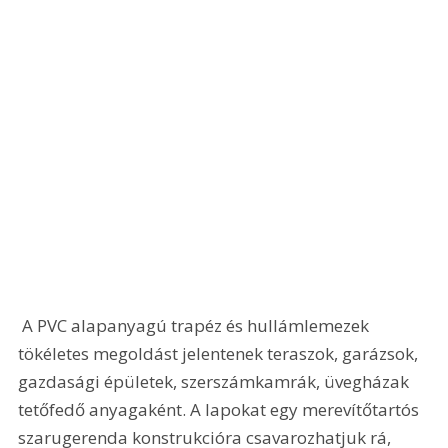
 A PVC alapanyagú trapéz és hullámlemezek 
tökéletes megoldást jelentenek teraszok, garázsok, 
gazdasági épületek, szerszámkamrák, üvegházak 
tetőfedő anyagaként. A lapokat egy merevítőtartós 
szarugerenda konstrukcióra csavarozhatjuk rá, 