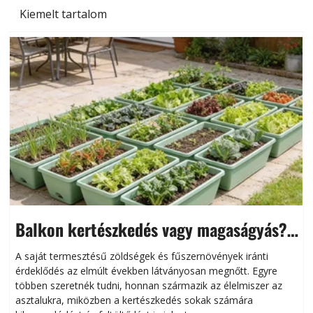
Kiemelt tartalom
Balkon kertészkedés vagy magaságyás?
Helytakarékos kertészkedés
A saját termesztésű zöldségek és fűszernövények iránti
érdeklődés az elmúlt években látványosan megnőtt. Egyre
többen szeretnék tudni, honnan származik az élelmiszer az
l
asztalukra, miközben a kertészkedés sokak számára