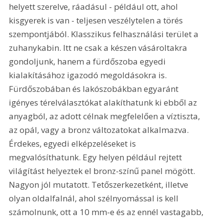
helyett szerelve, ráadásul - például ott, ahol 
kisgyerek is van - teljesen veszélytelen a törés 
szempontjából. Klasszikus felhasználási terület a 
zuhanykabin. Itt ne csak a készen vásároltakra 
gondoljunk, hanem a fürdőszoba egyedi 
kialakításához igazodó megoldásokra is. 
Fürdőszobában és lakószobákban egyaránt 
igényes térelválasztókat alakíthatunk ki ebből az 
anyagból, az adott célnak megfelelően a víztiszta, 
az opál, vagy a bronz változatokat alkalmazva. 
Érdekes, egyedi elképzeléseket is 
megvalósíthatunk. Egy helyen például rejtett 
világítást helyeztek el bronz-színű panel mögött. 
Nagyon jól mutatott. Tetőszerkezetként, illetve 
olyan oldalfalnál, ahol szélnyomással is kell 
számolnunk, ott a 10 mm-e és az ennél vastagabb, 