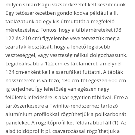
milyen szilárdságú vázszerkezetet kell készítenünk. 
Egy tetőszerkezetben gondolkodva például a II. 
táblázatunk ad egy kis útmutatót a megfelelő 
méretezéshez. Fontos, hogy a táblaméreteket (98, 
122 és 210 cm) figyelembe véve tervezzük meg a 
szarufák kiosztását, hogy a lehető legkisebb 
veszteséggel, vagy veszteség nélkül dolgozhassunk. 
Legideálisabb a 122 cm-es táblaméret, amelynél 
124 cm-enként kell a szarufákat futtatni. A táblák 
hosszmérete is változó; 180 cm-től egészen 600 cm-
ig terjedhet. Így lehetőség van egészen nagy 
felületek lefedésére is akár egyetlen táblával. Erre a 
tartószerkezetre a Twinlite-rendszerhez tartozó 
alumínium profilokkal rögzíthetjük a polikarbonát 
paneleket. A rögzítőprofil két féldarabból áll (1). Az 
alsó toldóprofilt pl. csavarozással rögzíthetjük a 