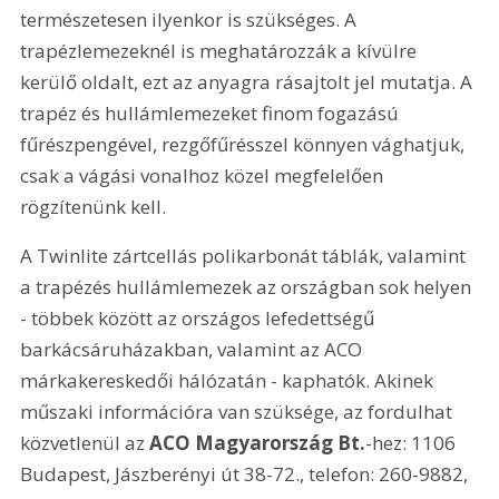
természetesen ilyenkor is szükséges. A 
trapézlemezeknél is meghatározzák a kívülre 
kerülő oldalt, ezt az anyagra rásajtolt jel mutatja. A 
trapéz és hullámlemezeket finom fogazású 
fűrészpengével, rezgőfűrésszel könnyen vághatjuk, 
csak a vágási vonalhoz közel megfelelően 
rögzítenünk kell.
A Twinlite zártcellás polikarbonát táblák, valamint 
a trapézés hullámlemezek az országban sok helyen 
- többek között az országos lefedettségű 
barkácsáruházakban, valamint az ACO 
márkakereskedői hálózatán - kaphatók. Akinek 
műszaki információra van szüksége, az fordulhat 
közvetlenül az 
ACO Magyarország Bt.
-hez: 1106 
Budapest, Jászberényi út 38-72., telefon: 260-9882, 