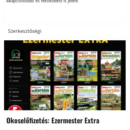
kikapcsolódást és feltöltődést is jelent.
é
d
Szerkesztőségi
Okoselőfizetés: Ezermester Extra