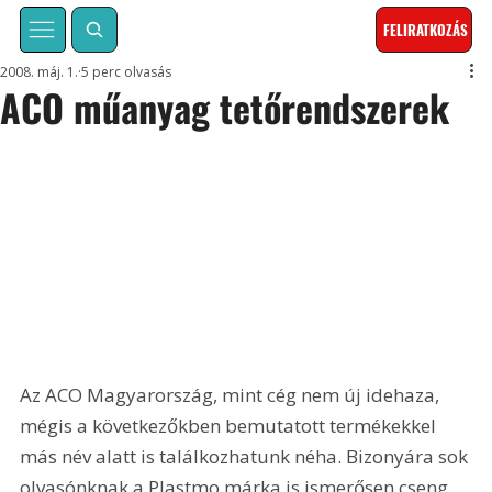
FELIRATKOZÁS
2008. máj. 1.
5 perc olvasás
ACO műanyag tetőrendszerek
Az ACO Magyarország, mint cég nem új idehaza, 
mégis a következőkben bemutatott termékekkel 
más név alatt is találkozhatunk néha. Bizonyára sok 
olvasónknak a Plastmo márka is ismerősen cseng. 