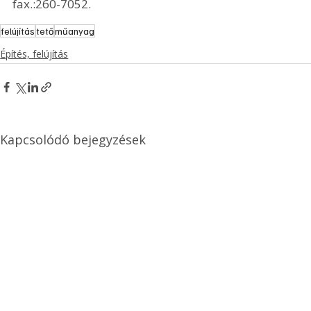
fax.:260-7052.
felújítás
tető
műanyag
Építés, felújítás
Kapcsolódó bejegyzések