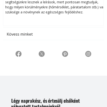
segítségünkre lesznek a leírások, mert pontosan megtudjuk,
k
hogy milyen körülményekre (hőmérséklet, páratartalom stb.) van
szüksége a növénynek az egészséges fejlődéshez.
t
Kövess minket
Légy naprakész, és értesülj elsőként
válogatott tartalmainkról