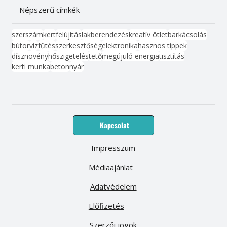
Népszerű címkék
szerszám
kert
felújítás
lakberendezés
kreatív ötlet
barkácsolás
bútor
víz
fűtés
szerkesztőség
elektronika
hasznos tippek
dísznövény
hőszigetelés
tető
megújuló energia
tisztítás
kerti munka
beton
nyár
Kapcsolat
Impresszum
Médiaajánlat
Adatvédelem
Előfizetés
Szerzői jogok