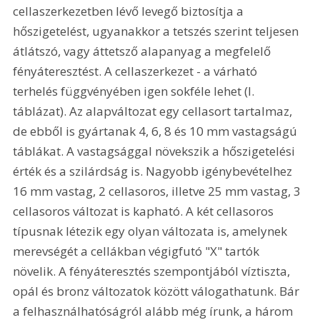
cellaszerkezetben lévő levegő biztosítja a 
hőszigetelést, ugyanakkor a tetszés szerint teljesen 
átlátszó, vagy áttetsző alapanyag a megfelelő 
fényáteresztést. A cellaszerkezet - a várható 
terhelés függvényében igen sokféle lehet (I. 
táblázat). Az alapváltozat egy cellasort tartalmaz, 
de ebből is gyártanak 4, 6, 8 és 10 mm vastagságú 
táblákat. A vastagsággal növekszik a hőszigetelési 
érték és a szilárdság is. Nagyobb igénybevételhez 
16 mm vastag, 2 cellasoros, illetve 25 mm vastag, 3 
cellasoros változat is kapható. A két cellasoros 
típusnak létezik egy olyan változata is, amelynek 
merevségét a cellákban végigfutó "X" tartók 
növelik. A fényáteresztés szempontjából víztiszta, 
opál és bronz változatok között válogathatunk. Bár 
a felhasználhatóságról alább még írunk, a három 