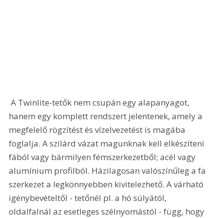
 A Twinlite-tetők nem csupán egy alapanyagot, 
hanem egy komplett rendszert jelentenek, amely a 
megfelelő rögzítést és vízelvezetést is magába 
foglalja. A szilárd vázat magunknak kell elkészíteni 
fából vagy bármilyen fémszerkezetből; acél vagy 
alumínium profilból. Házilagosan valószínűleg a fa 
szerkezet a legkönnyebben kivitelezhető. A várható 
igénybevételtől - tetőnél pl. a hó súlyától, 
oldalfalnál az esetleges szélnyomástól - függ, hogy 