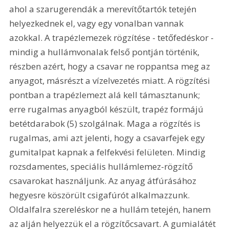
ahol a szarugerendák a merevítőtartók tetején 
helyezkednek el, vagy egy vonalban vannak 
azokkal. A trapézlemezek rögzítése - tetőfedéskor - 
mindig a hullámvonalak felső pontján történik, 
részben azért, hogy a csavar ne roppantsa meg az 
anyagot, másrészt a vízelvezetés miatt. A rögzítési 
pontban a trapézlemezt alá kell támasztanunk; 
erre rugalmas anyagból készült, trapéz formájú 
betétdarabok (5) szolgálnak. Maga a rögzítés is 
rugalmas, ami azt jelenti, hogy a csavarfejek egy 
gumitalpat kapnak a felfekvési felületen. Mindig 
rozsdamentes, speciális hullámlemez-rögzítő 
csavarokat használjunk. Az anyag átfúrásához 
hegyesre köszörült csigafúrót alkalmazzunk. 
Oldalfalra szereléskor ne a hullám tetején, hanem 
az alján helyezzük el a rögzítőcsavart. A gumialátét 