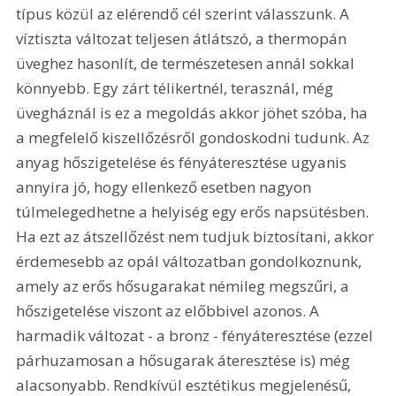
típus közül az elérendő cél szerint válasszunk. A 
víztiszta változat teljesen átlátszó, a thermopán 
üveghez hasonlít, de természetesen annál sokkal 
könnyebb. Egy zárt télikertnél, terasznál, még 
üvegháznál is ez a megoldás akkor jöhet szóba, ha 
a megfelelő kiszellőzésről gondoskodni tudunk. Az 
anyag hőszigetelése és fényáteresztése ugyanis 
annyira jó, hogy ellenkező esetben nagyon 
túlmelegedhetne a helyiség egy erős napsütésben. 
Ha ezt az átszellőzést nem tudjuk biztosítani, akkor 
érdemesebb az opál változatban gondolkoznunk, 
amely az erős hősugarakat némileg megszűri, a 
hőszigetelése viszont az előbbivel azonos. A 
harmadik változat - a bronz - fényáteresztése (ezzel 
párhuzamosan a hősugarak áteresztése is) még 
alacsonyabb. Rendkívül esztétikus megjelenésű, 