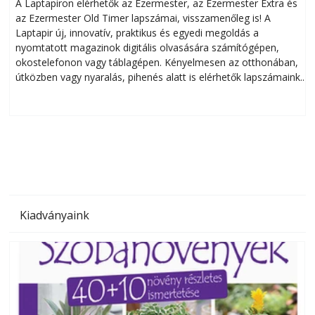
A Laptapiron elérhetők az Ezermester, az Ezermester Extra és
az Ezermester Old Timer lapszámai, visszamenőleg is! A
Laptapir új, innovatív, praktikus és egyedi megoldás a
L
nyomtatott magazinok digitális olvasására számítógépen,
okostelefonon vagy táblagépen. Kényelmesen az otthonában,
útközben vagy nyaralás, pihenés alatt is elérhetők lapszámaink.
ú
Bárhol, bármikor, akár külföldön élve vagy dolgozva is
B
olvashatók az Ezermester lapszámai. A Laptapir kényelmes
megoldás, mert: – t
Kiadványaink