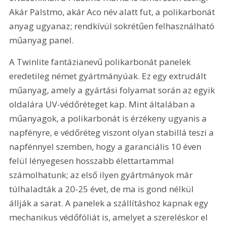
Akár Palstmo, akár Aco név alatt fut, a polikarbonát 
anyag ugyanaz; rendkívül sokrétűen felhasználható 
műanyag panel.
A Twinlite fantázianevű polikarbonát panelek 
eredetileg német gyártmányúak. Ez egy extrudált 
műanyag, amely a gyártási folyamat során az egyik 
oldalára UV-védőréteget kap. Mint általában a 
műanyagok, a polikarbonát is érzékeny ugyanis a 
napfényre, e védőréteg viszont olyan stabillá teszi a 
napfénnyel szemben, hogy a garanciális 10 éven 
felül lényegesen hosszabb élettartammal 
számolhatunk; az első ilyen gyártmányok már 
túlhaladták a 20-25 évet, de ma is gond nélkül 
állják a sarat. A panelek a szállításhoz kapnak egy 
mechanikus védőfóliát is, amelyet a szereléskor el 