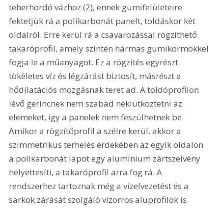
teherhordó vázhoz (2), ennek gumifelületeire 
fektetjük rá a polikarbonát panelt, toldáskor két 
oldalról. Erre kerül rá a csavarozással rögzíthető 
takaróprofil, amely szintén hármas gumikörmökkel 
fogja le a műanyagot. Ez a rögzítés egyrészt 
tökéletes víz és légzárást biztosít, másrészt a 
hődilatációs mozgásnak teret ad. A toldóprofilon 
lévő gerincnek nem szabad nekiütköztetni az 
elemeket, így a panelek nem feszülhetnek be. 
Amikor a rögzítőprofil a szélre kerül, akkor a 
szimmetrikus terhelés érdekében az egyik oldalon 
a polikarbonát lapot egy alumínium zártszelvény 
helyettesíti, a takaróprofil arra fog rá. A 
rendszerhez tartoznak még a vízelvezetést és a 
sarkok zárását szolgáló vízorros aluprofilok is.