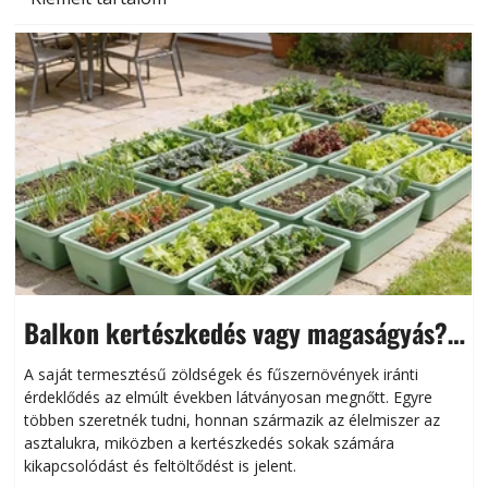
Balkon kertészkedés vagy magaságyás?
Helytakarékos kertészkedés
A saját termesztésű zöldségek és fűszernövények iránti
érdeklődés az elmúlt években látványosan megnőtt. Egyre
többen szeretnék tudni, honnan származik az élelmiszer az
l
asztalukra, miközben a kertészkedés sokak számára
kikapcsolódást és feltöltődést is jelent.
é