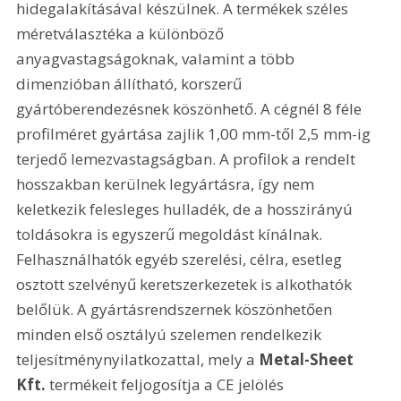
hidegalakításával készülnek. A termékek széles 
méretválasztéka a különböző 
anyagvastagságoknak, valamint a több 
dimenzióban állítható, korszerű 
gyártóberendezésnek köszönhető. A cégnél 8 féle 
profilméret gyártása zajlik 1,00 mm-től 2,5 mm-ig 
terjedő lemezvastagságban. A profilok a rendelt 
hosszakban kerülnek legyártásra, így nem 
keletkezik felesleges hulladék, de a hosszirányú 
toldásokra is egyszerű megoldást kínálnak. 
Felhasználhatók egyéb szerelési, célra, esetleg 
osztott szelvényű keretszerkezetek is alkothatók 
belőlük. A gyártásrendszernek köszönhetően 
minden első osztályú szelemen rendelkezik 
teljesítménynyilatkozattal, mely a 
Metal-Sheet 
Kft.
 termékeit feljogosítja a CE jelölés 