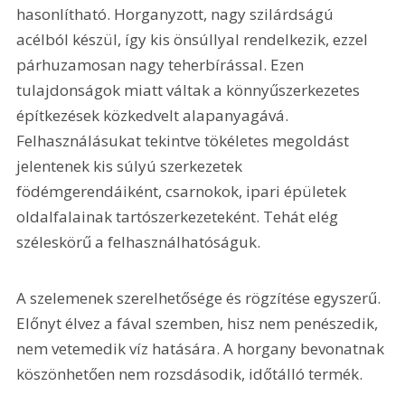
hasonlítható. Horganyzott, nagy szilárdságú 
acélból készül, így kis önsúllyal rendelkezik, ezzel 
párhuzamosan nagy teherbírással. Ezen 
tulajdonságok miatt váltak a könnyűszerkezetes 
építkezések közkedvelt alapanyagává. 
Felhasználásukat tekintve tökéletes megoldást 
jelentenek kis súlyú szerkezetek 
födémgerendáiként, csarnokok, ipari épületek 
oldalfalainak tartószerkezeteként. Tehát elég 
széleskörű a felhasználhatóságuk.
A szelemenek szerelhetősége és rögzítése egyszerű. 
Előnyt élvez a fával szemben, hisz nem penészedik, 
nem vetemedik víz hatására. A horgany bevonatnak 
köszönhetően nem rozsdásodik, időtálló termék.