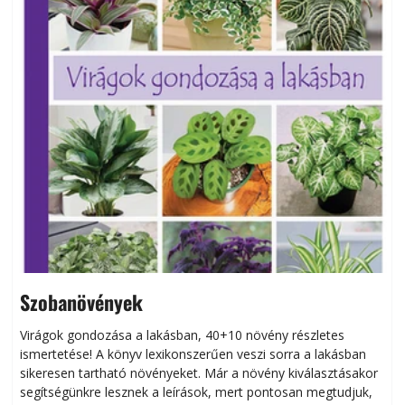
Szobanövények
Virágok gondozása a lakásban, 40+10 növény részletes
ismertetése! A könyv lexikonszerűen veszi sorra a lakásban
s
sikeresen tart­ha­tó növényeket. Már a növény kiválasztásakor
h
segítségünkre lesznek a leírások, mert pontosan megtudjuk,
k