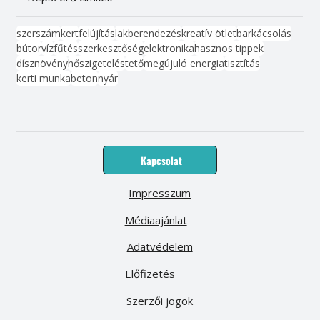
szerszám
kert
felújítás
lakberendezés
kreatív ötlet
barkácsolás
bútor
víz
fűtés
szerkesztőség
elektronika
hasznos tippek
dísznövény
hőszigetelés
tető
megújuló energia
tisztítás
kerti munka
beton
nyár
Kapcsolat
Impresszum
Médiaajánlat
Adatvédelem
Előfizetés
Szerzői jogok