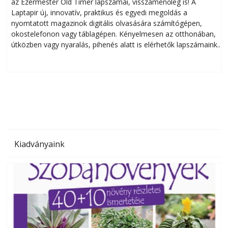
az Ezermester Old Timer lapszámai, visszamenőleg is! A
Laptapir új, innovatív, praktikus és egyedi megoldás a
L
nyomtatott magazinok digitális olvasására számítógépen,
okostelefonon vagy táblagépen. Kényelmesen az otthonában,
útközben vagy nyaralás, pihenés alatt is elérhetők lapszámaink.
ú
Bárhol, bármikor, akár külföldön élve vagy dolgozva is
B
olvashatók az Ezermester lapszámai. A Laptapir kényelmes
megoldás, mert: – t
Kiadványaink