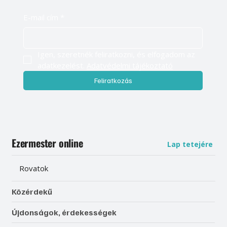
E-mail cím
*
Igen, szeretnék feliratkozni, és elfogadom az 
adatkezelést. 
Adatvédelmi tájékoztató
Feliratkozás
Ezermester online
Lap tetejére
Rovatok
Közérdekű
Újdonságok, érdekességek