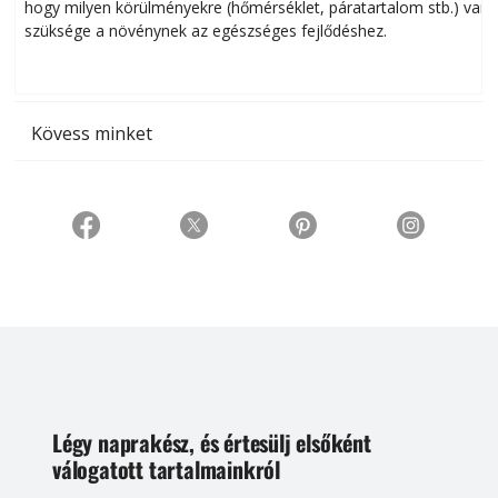
hogy milyen körülményekre (hőmérséklet, páratartalom stb.) van
szüksége a növénynek az egészséges fejlődéshez.
t
Kövess minket
Légy naprakész, és értesülj elsőként
válogatott tartalmainkról