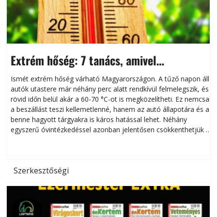
Extrém hőség: 7 tanács, amivel
megóvhatjuk autónkat a nyári károktól
Ismét extrém hőség várható Magyarországon. A tűző napon álló
autók utastere már néhány perc alatt rendkívül felmelegszik, és
rövid időn belül akár a 60-70 °C-ot is megközelítheti. Ez nemcsak
n
a beszállást teszi kellemetlenné, hanem az autó állapotára és a
benne hagyott tárgyakra is káros hatással lehet. Néhány
egyszerű óvintézkedéssel azonban jelentősen csökkenthetjük a
hőség káros hatásait.
l
Szerkesztőségi