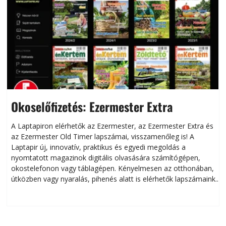
Okoselőfizetés: Ezermester Extra
A Laptapiron elérhetők az Ezermester, az Ezermester Extra és
az Ezermester Old Timer lapszámai, visszamenőleg is! A
Laptapir új, innovatív, praktikus és egyedi megoldás a
L
nyomtatott magazinok digitális olvasására számítógépen,
okostelefonon vagy táblagépen. Kényelmesen az otthonában,
útközben vagy nyaralás, pihenés alatt is elérhetők lapszámaink.
ú
Bárhol, bármikor, akár külföldön élve vagy dolgozva is
B
olvashatók az Ezermester lapszámai. A Laptapir kényelmes
megoldás, mert: – t