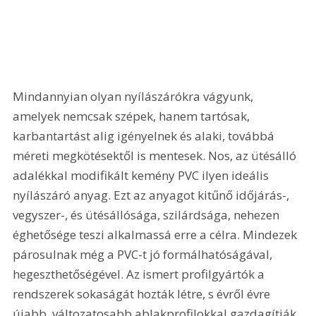
Mindannyian olyan nyílászárókra vágyunk, 
amelyek nemcsak szépek, hanem tartósak, 
karbantartást alig igényelnek és alaki, továbbá 
méreti megkötésektől is mentesek. Nos, az ütésálló 
adalékkal modifikált kemény PVC ilyen ideális 
nyílászáró anyag. Ezt az anyagot kitűnő időjárás-, 
vegyszer-, és ütésállósága, szilárdsága, nehezen 
éghetősége teszi alkalmassá erre a célra. Mindezek 
párosulnak még a PVC-t jó formálhatóságával, 
hegeszthetőségével. Az ismert profilgyártók a 
rendszerek sokaságát hozták létre, s évről évre 
újabb, változatosabb ablakprofilokkal gazdagítják 