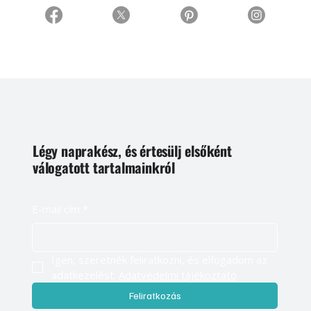
Légy naprakész, és értesülj elsőként
válogatott tartalmainkról
E-mail cím
*
Igen, szeretnék feliratkozni, és elfogadom az 
adatkezelést. 
Adatvédelmi tájékoztató
Feliratkozás