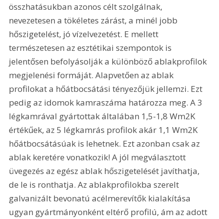
összhatásukban azonos célt szolgálnak, 
nevezetesen a tökéletes zárást, a minél jobb 
hőszigetelést, jó vízelvezetést. E mellett 
természetesen az esztétikai szempontok is 
jelentősen befolyásolják a különböző ablakprofilok 
megjelenési formáját. Alapvetően az ablak 
profilokat a hőátbocsátási tényezőjük jellemzi. Ezt 
pedig az idomok kamraszáma határozza meg. A 3 
légkamrával gyártottak általában 1,5-1,8 Wm2K 
értékűek, az 5 légkamrás profilok akár 1,1 Wm2K 
hőátbocsátásúak is lehetnek. Ezt azonban csak az 
ablak keretére vonatkozik! A jól megválasztott 
üvegezés az egész ablak hőszigetelését javíthatja, 
de le is ronthatja. Az ablakprofilokba szerelt 
galvanizált bevonatú acélmerevítők kialakítása 
ugyan gyártmányonként eltérő profilú, ám az adott 