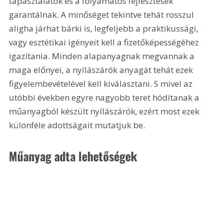
tapasztalatok és a folyamatos fejlesztések 
garantálnak. A minőséget tekintve tehát rosszul 
aligha járhat bárki is, legfeljebb a praktikussági, 
vagy esztétikai igényeit kell a fizetőképességéhez 
igazítania. Minden alapanyagnak megvannak a 
maga előnyei, a nyílászárók anyagát tehát ezek 
figyelembevételével kell kiválasztani. S mivel az 
utóbbi években egyre nagyobb teret hódítanak a 
műanyagból készült nyílászárók, ezért most ezek 
különféle adottságait mutatjuk be.
Műanyag adta lehetőségek