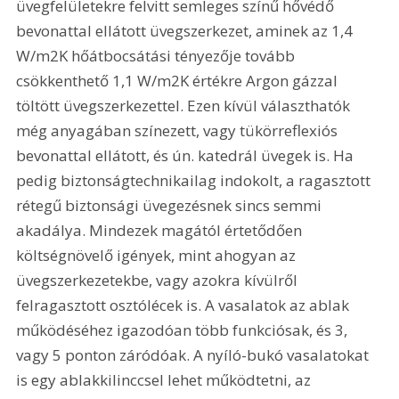
üvegfelületekre felvitt semleges színű hővédő 
bevonattal ellátott üvegszerkezet, aminek az 1,4 
W/m2K hőátbocsátási tényezője tovább 
csökkenthető 1,1 W/m2K értékre Argon gázzal 
töltött üvegszerkezettel. Ezen kívül választhatók 
még anyagában színezett, vagy tükörreflexiós 
bevonattal ellátott, és ún. katedrál üvegek is. Ha 
pedig biztonságtechnikailag indokolt, a ragasztott 
rétegű biztonsági üvegezésnek sincs semmi 
akadálya. Mindezek magától értetődően 
költségnövelő igények, mint ahogyan az 
üvegszerkezetekbe, vagy azokra kívülről 
felragasztott osztólécek is. A vasalatok az ablak 
működéséhez igazodóan több funkciósak, és 3, 
vagy 5 ponton záródóak. A nyíló-bukó vasalatokat 
is egy ablakkilinccsel lehet működtetni, az 