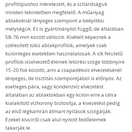
profiltípushoz méretezett, és a szilárdságuk 
minden tekintetben megfelelő. A műanyag 
ablakoknál lényeges szempont a beépítési 
mélységük. Ez is gyártmánytól függő, de általában 
58-76 mm között változik. Kivételt képeznek a 
szélesített tokú ablakprofilok, amelyek csak 
különleges esetekben használatosak. A sík felületű 
profilok vízelvezető éleinek letörési szöge többnyire 
15-20 fok közötti, ami a csapadékvíz elvezetésénél 
lényeges, de tisztítás szempontjából is előnyös. Az 
esetleges pára, vagy kondenzvíz elvezetést 
általában az ablaktokban egy külön erre a célra 
kialakított vízhorony biztosítja, a kivezetést pedig 
az első légkamrán átmart nyílások szolgálják. 
Ezeket kívülről csak alul nyitott fedőelemek 
takarják le. 