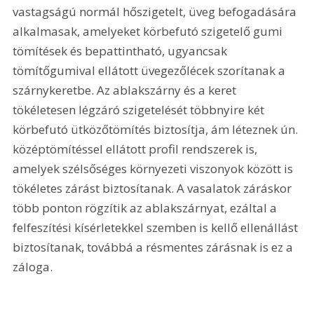
vastagságú normál hőszigetelt, üveg befogadására 
alkalmasak, amelyeket körbefutó szigetelő gumi 
tömítések és bepattintható, ugyancsak 
tömítőgumival ellátott üvegezőlécek szorítanak a 
szárnykeretbe. Az ablakszárny és a keret 
tökéletesen légzáró szigetelését többnyire két 
körbefutó ütközőtömítés biztosítja, ám léteznek ún. 
középtömítéssel ellátott profil rendszerek is, 
amelyek szélsőséges környezeti viszonyok között is 
tökéletes zárást biztosítanak. A vasalatok záráskor 
több ponton rögzítik az ablakszárnyat, ezáltal a 
felfeszítési kísérletekkel szemben is kellő ellenállást 
biztosítanak, továbbá a résmentes zárásnak is ez a 
záloga.