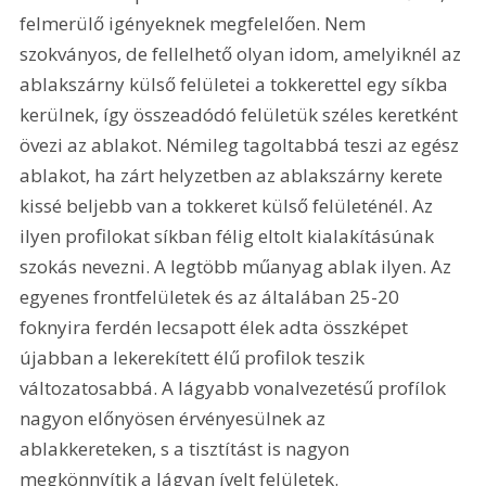
felmerülő igényeknek megfelelően. Nem 
szokványos, de fellelhető olyan idom, amelyiknél az 
ablakszárny külső felületei a tokkerettel egy síkba 
kerülnek, így összeadódó felületük széles keretként 
övezi az ablakot. Némileg tagoltabbá teszi az egész 
ablakot, ha zárt helyzetben az ablakszárny kerete 
kissé beljebb van a tokkeret külső felületénél. Az 
ilyen profilokat síkban félig eltolt kialakításúnak 
szokás nevezni. A legtöbb műanyag ablak ilyen. Az 
egyenes frontfelületek és az általában 25-20 
foknyira ferdén lecsapott élek adta összképet 
újabban a lekerekített élű profilok teszik 
változatosabbá. A lágyabb vonalvezetésű profílok 
nagyon előnyösen érvényesülnek az 
ablakkereteken, s a tisztítást is nagyon 
megkönnyítik a lágyan ívelt felületek. 