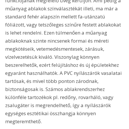
funkciójának megfelelő üveg kerüljön. Ami pedig a 
műanyag ablakok színválasztékát illeti, ma már a 
standard fehér alapszín mellett fa-utánzatú 
fóliázott, vagy tetszőleges színűre festett ablakokat 
is lehet rendelni. Ezen túlmenően a műanyag 
ablakoknak szinte nincsenek formai és méreti 
megkötéseik, vetemedésmentesek, zárásuk, 
vízelvezetésük kiváló. Viszonylag könnyen 
beszerelhetők, ezért felújításhoz és új épületekhez 
egyaránt használhatók. A PVC nyílászárók vasalatai 
tartósak, és mivel több ponton zárodnak, 
biztonságosak is. Számos ablakrendszerhez 
különféle tartozékok pl. redőny, rovarháló, vagy 
zsalugáter is megrendelhető, így a nyílászárók 
egységes esztétikai összhangja könnyen 
megteremthető.