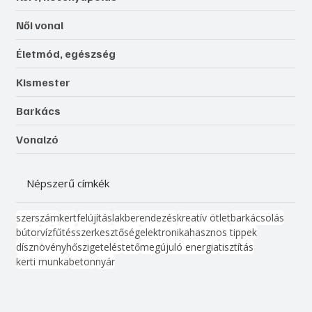
Női vonal
Életmód, egészség
Kismester
Barkács
Vonalzó
Népszerű címkék
szerszám
kert
felújítás
lakberendezés
kreatív ötlet
barkácsolás
bútor
víz
fűtés
szerkesztőség
elektronika
hasznos tippek
dísznövény
hőszigetelés
tető
megújuló energia
tisztítás
kerti munka
beton
nyár