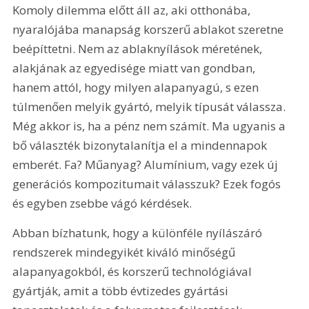
Komoly dilemma előtt áll az, aki otthonába, 
nyaralójába manapság korszerű ablakot szeretne 
beépíttetni. Nem az ablaknyílások méretének, 
alakjának az egyedisége miatt van gondban, 
hanem attól, hogy milyen alapanyagú, s ezen 
túlmenően melyik gyártó, melyik típusát válassza. 
Még akkor is, ha a pénz nem számít. Ma ugyanis a 
bő választék bizonytalanítja el a mindennapok 
emberét. Fa? Műanyag? Alumínium, vagy ezek új 
generációs kompozitumait válasszuk? Ezek fogós 
és egyben zsebbe vágó kérdések.
Abban bízhatunk, hogy a különféle nyílászáró 
rendszerek mindegyikét kiváló minőségű 
alapanyagokból, és korszerű technológiával 
gyártják, amit a több évtizedes gyártási 