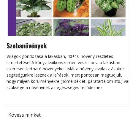
Szobanövények
Virágok gondozása a lakásban, 40+10 növény részletes
ismertetése! A könyv lexikonszerűen veszi sorra a lakásban
s
sikeresen tart­ha­tó növényeket. Már a növény kiválasztásakor
h
segítségünkre lesznek a leírások, mert pontosan megtudjuk,
k
hogy milyen körülményekre (hőmérséklet, páratartalom stb.) van
szüksége a növénynek az egészséges fejlődéshez.
t
Kövess minket