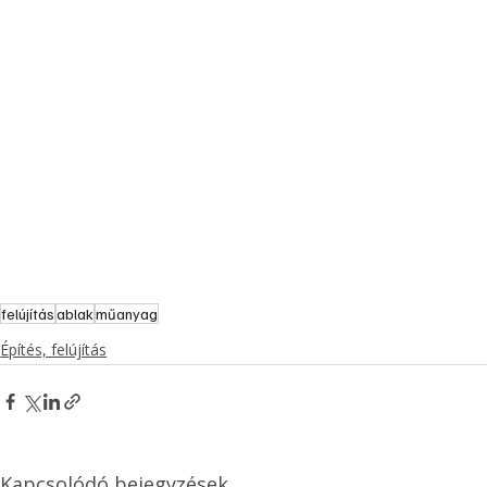
felújítás
ablak
műanyag
Építés, felújítás
Kapcsolódó bejegyzések