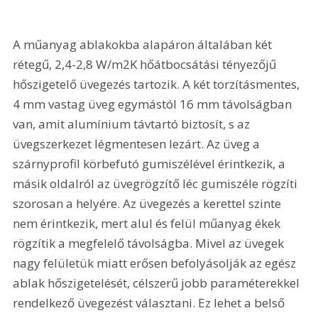
A műanyag ablakokba alapáron általában két 
rétegű, 2,4-2,8 W/m2K hőátbocsátási tényezőjű 
hőszigetelő üvegezés tartozik. A két torzításmentes, 
4 mm vastag üveg egymástól 16 mm távolságban 
van, amit alumínium távtartó biztosít, s az 
üvegszerkezet légmentesen lezárt. Az üveg a 
szárnyprofil körbefutó gumiszélével érintkezik, a 
másik oldalról az üvegrögzítő léc gumiszéle rögzíti 
szorosan a helyére. Az üvegezés a kerettel szinte 
nem érintkezik, mert alul és felül műanyag ékek 
rögzítik a megfelelő távolságba. Mivel az üvegek 
nagy felületük miatt erősen befolyásolják az egész 
ablak hőszigetelését, célszerű jobb paraméterekkel 
rendelkező üvegezést választani. Ez lehet a belső 