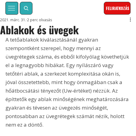
FELIRATKOZÁS
2021. márc. 31.
2 perc olvasás
Ablakok és üvegek
A tetőablakok kiválasztásánál gyakran 
szempontként szerepel, hogy mennyi az 
üvegrétegek száma, és ebből kifolyólag követhetjük 
el a legnagyobb hibákat. Egy nyílászáró vagy 
tetőtéri ablak, a szerkezet komplexitása okán is, 
jóval összetettebb, mint hogy önmagában csak a 
hőátbocsátási tényezőt (Uw-értéket) nézzük. Az 
építtetők egy ablak minőségének meghatározására 
gyakran és tévesen az üvegezés minőségét, 
pontosabban az üvegrétegek számát nézik, holott 
nem ez a döntő.