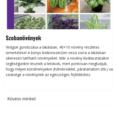
Szobanövények
Virágok gondozása a lakásban, 40+10 növény részletes
ismertetése! A könyv lexikonszerűen veszi sorra a lakásban
s
sikeresen tart­ha­tó növényeket. Már a növény kiválasztásakor
h
segítségünkre lesznek a leírások, mert pontosan megtudjuk,
k
hogy milyen körülményekre (hőmérséklet, páratartalom stb.) van
szüksége a növénynek az egészséges fejlődéshez.
t
Kövess minket