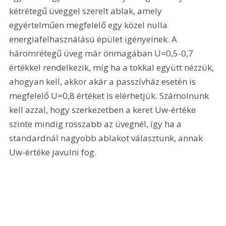
kétrétegű üveggel szerelt ablak, amely 
egyértelműen megfelelő egy közel nulla 
energiafelhasználású épület igényeinek. A 
háromrétegű üveg már önmagában U=0,5-0,7 
értékkel rendelkezik, míg ha a tokkal együtt nézzük, 
ahogyan kell, akkor akár a passzívház esetén is 
megfelelő U=0,8 értéket is elérhetjük. Számolnunk 
kell azzal, hogy szerkezetben a keret Uw-értéke 
szinte mindig rosszabb az üvegnél, így ha a 
standardnál nagyobb ablakot választunk, annak 
Uw-értéke javulni fog.