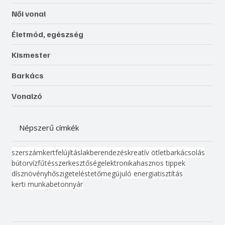
Női vonal
Életmód, egészség
Kismester
Barkács
Vonalzó
Népszerű címkék
szerszám
kert
felújítás
lakberendezés
kreatív ötlet
barkácsolás
bútor
víz
fűtés
szerkesztőség
elektronika
hasznos tippek
dísznövény
hőszigetelés
tető
megújuló energia
tisztítás
kerti munka
beton
nyár