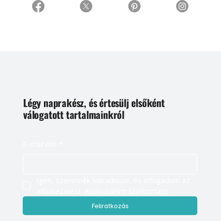
Légy naprakész, és értesülj elsőként
válogatott tartalmainkról
E-mail cím
*
Igen, szeretnék feliratkozni, és elfogadom az 
adatkezelést. 
Adatvédelmi tájékoztató
Feliratkozás