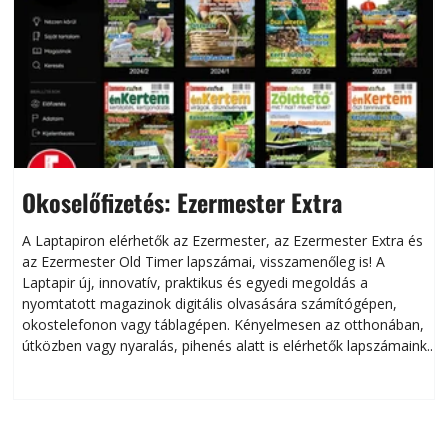
Okoselőfizetés: Ezermester Extra
A Laptapiron elérhetők az Ezermester, az Ezermester Extra és
az Ezermester Old Timer lapszámai, visszamenőleg is! A
Laptapir új, innovatív, praktikus és egyedi megoldás a
L
nyomtatott magazinok digitális olvasására számítógépen,
okostelefonon vagy táblagépen. Kényelmesen az otthonában,
útközben vagy nyaralás, pihenés alatt is elérhetők lapszámaink.
ú
Bárhol, bármikor, akár külföldön élve vagy dolgozva is
B
olvashatók az Ezermester lapszámai. A Laptapir kényelmes
megoldás, mert: – t