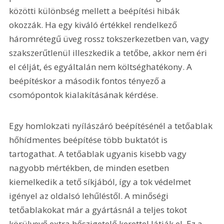
közötti különbség mellett a beépítési hibák 
okozzák. Ha egy kiváló értékkel rendelkező 
háromrétegű üveg rossz tokszerkezetben van, vagy 
szakszerűtlenül illeszkedik a tetőbe, akkor nem éri 
el célját, és egyáltalán nem költséghatékony. A 
beépítéskor a második fontos tényező a 
csomópontok kialakításának kérdése.
Egy homlokzati nyílászáró beépítésénél a tetőablak 
hőhídmentes beépítése több buktatót is 
tartogathat. A tetőablak ugyanis kisebb vagy 
nagyobb mértékben, de minden esetben 
kiemelkedik a tető síkjából, így a tok védelmet 
igényel az oldalsó lehűléstől. A minőségi 
tetőablakokat már a gyártásnál a teljes tokot 
körülvevő extra hőszigetelő kerettel látják el. Ez a 