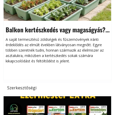
Balkon kertészkedés vagy magaságyás?
Helytakarékos kertészkedés
A saját termesztésű zöldségek és fűszernövények iránti
érdeklődés az elmúlt években látványosan megnőtt. Egyre
többen szeretnék tudni, honnan származik az élelmiszer az
l
asztalukra, miközben a kertészkedés sokak számára
kikapcsolódást és feltöltődést is jelent.
é
d
Szerkesztőségi