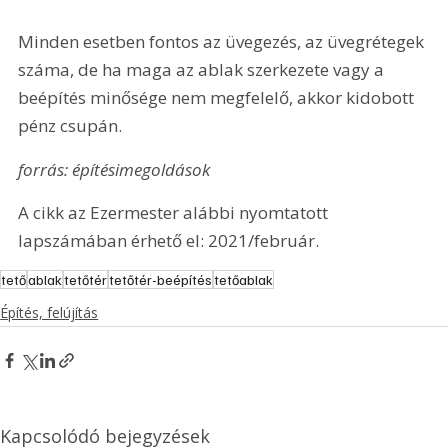
Minden esetben fontos az üvegezés, az üvegrétegek 
száma, de ha maga az ablak szerkezete vagy a 
beépítés minősége nem megfelelő, akkor kidobott 
pénz csupán.
forrás: építésimegoldások
A cikk az Ezermester alábbi nyomtatott 
lapszámában érhető el: 2021/február.
tető
ablak
tetőtér
tetőtér-beépítés
tetőablak
Építés, felújítás
Kapcsolódó bejegyzések