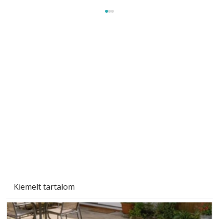
Beton járdalap készítése és lerakása – gyári
és saját készítésű megoldások
Kiemelt tartalom