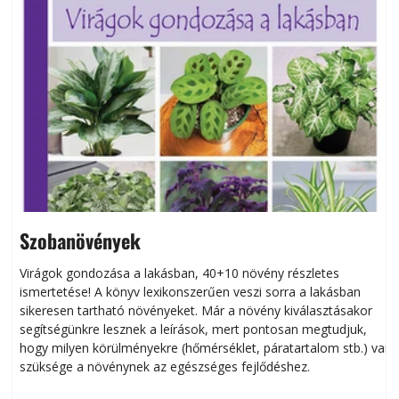
Szobanövények
Virágok gondozása a lakásban, 40+10 növény részletes
ismertetése! A könyv lexikonszerűen veszi sorra a lakásban
s
sikeresen tart­ha­tó növényeket. Már a növény kiválasztásakor
h
segítségünkre lesznek a leírások, mert pontosan megtudjuk,
k
hogy milyen körülményekre (hőmérséklet, páratartalom stb.) van
szüksége a növénynek az egészséges fejlődéshez.