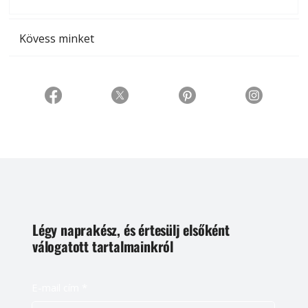
t
Kövess minket
Légy naprakész, és értesülj elsőként
válogatott tartalmainkról
E-mail cím
*