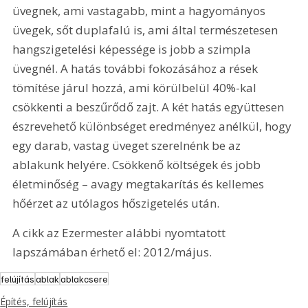
üvegnek, ami vastagabb, mint a hagyományos 
üvegek, sőt duplafalú is, ami által természetesen 
hangszigetelési képessége is jobb a szimpla 
üvegnél. A hatás további fokozásához a rések 
tömítése járul hozzá, ami körülbelül 40%-kal 
csökkenti a beszűrődő zajt. A két hatás együttesen 
észrevehető különbséget eredményez anélkül, hogy 
egy darab, vastag üveget szerelnénk be az 
ablakunk helyére. Csökkenő költségek és jobb 
életminőség – avagy megtakarítás és kellemes 
hőérzet az utólagos hőszigetelés után.
A cikk az Ezermester alábbi nyomtatott 
lapszámában érhető el: 2012/május.
felújítás
ablak
ablakcsere
Építés, felújítás