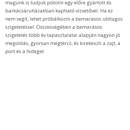
magunk is tudjuk pótolni egy előre gyártott és 
barkácsáruházakban kapható vízvetővel. Ha ez 
nem segít, lehet próbálkozni a bemarásos utólagos 
szigeteléssel. Összességében a bemarásos 
szigetelés több év tapasztalatai alapján nagyon jó 
megoldás, gyorsan megtérül, és kirekeszti a zajt, a 
port és a hideget. 