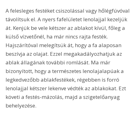
A felesleges festéket csiszolással vagy hőlégfúvóval 
távolítsuk el. A nyers fafelületet lenolajjal kezeljük 
át. Kenjük be vele kétszer az ablakot kívül, főleg a 
külső vízvetőnél, ha már nincs rajta festék. 
Hajszárítóval melegítsük át, hogy a fa alaposan 
beszívja az olajat. Ezzel megakadályozhatjuk az 
ablak állagának további romlását. Ma már 
bizonyított, hogy a természetes lenolajalapúak a 
legkedvezőbb ablakfestékek, régebben is forró 
lenolajjal kétszer lekenve védték az ablakokat. Ezt 
követi a festés-mázolás, majd a szigetelőanyag 
behelyezése. 