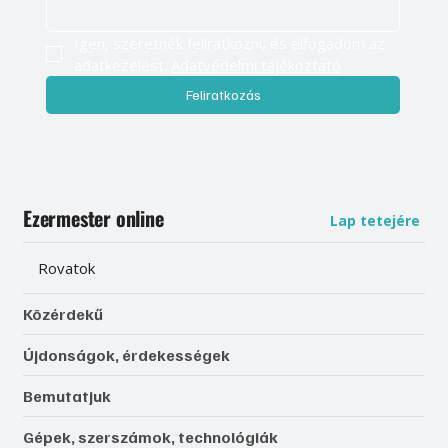
Igen, szeretnék feliratkozni, és elfogadom az 
adatkezelést. 
Adatvédelmi tájékoztató
Feliratkozás
Ezermester online
Lap tetejére
Rovatok
Közérdekű
Újdonságok, érdekességek
Bemutatjuk
Gépek, szerszámok, technológiák