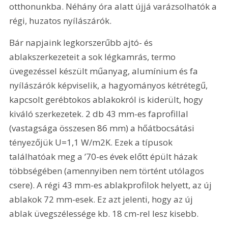
otthonunkba. Néhány óra alatt újjá varázsolhatók a 
régi, huzatos nyílászárók.
Bár napjaink legkorszerűbb ajtó- és 
ablakszerkezeteit a sok légkamrás, termo 
üvegezéssel készült műanyag, alumínium és fa 
nyílászárók képviselik, a hagyományos kétrétegű, 
kapcsolt gerébtokos ablakokról is kiderült, hogy 
kiváló szerkezetek. 2 db 43 mm-es faprofillal 
(vastagsága összesen 86 mm) a hőátbocsátási 
tényezőjük U=1,1 W/m2K. Ezek a típusok 
találhatóak meg a ’70-es évek előtt épült házak 
többségében (amennyiben nem történt utólagos 
csere). A régi 43 mm-es ablakprofilok helyett, az új 
ablakok 72 mm-esek. Ez azt jelenti, hogy az új 
ablak üvegszélessége kb. 18 cm-rel lesz kisebb.