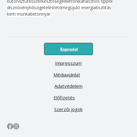
bútor
víz
fűtés
szerkesztőség
elektronika
hasznos tippek
dísznövény
hőszigetelés
tető
megújuló energia
tisztítás
kerti munka
beton
nyár
Kapcsolat
Impresszum
Médiaajánlat
Adatvédelem
Előfizetés
Szerzői jogok