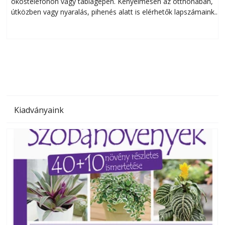
okostelefonon vagy táblagépen. Kényelmesen az otthonában,
útközben vagy nyaralás, pihenés alatt is elérhetők lapszámaink.
ú
Bárhol, bármikor, akár külföldön élve vagy dolgozva is
B
olvashatók az Ezermester lapszámai. A Laptapir kényelmes
megoldás, mert: – t
Kiadványaink