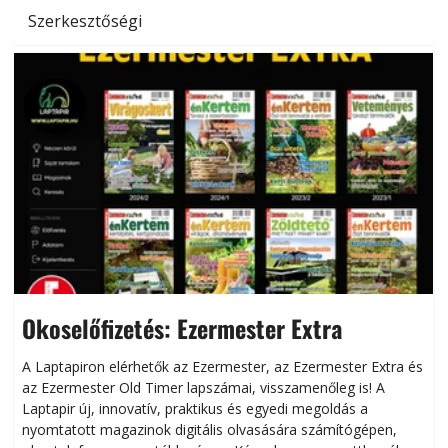
Szerkesztőségi
Okoselőfizetés: Ezermester Extra
A Laptapiron elérhetők az Ezermester, az Ezermester Extra és
az Ezermester Old Timer lapszámai, visszamenőleg is! A
Laptapir új, innovatív, praktikus és egyedi megoldás a
L
nyomtatott magazinok digitális olvasására számítógépen,