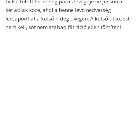
belső fűtött tér meleg párás levegője ne jusson a 
két ablak közé, ahol a benne lévő nedvesség 
lecsapódhat a külső hideg üvegen. A külső ütközést 
nem kell, sőt nem szabad filtráció ellen tömíteni.