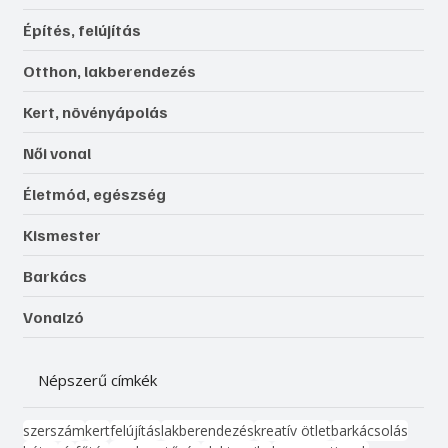
Építés, felújítás
Otthon, lakberendezés
Kert, növényápolás
Női vonal
Életmód, egészség
Kismester
Barkács
Vonalzó
Népszerű címkék
szerszám
kert
felújítás
lakberendezés
kreatív ötlet
barkácsolás