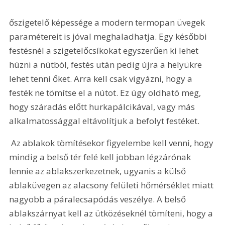
őszigetelő képessége a modern termopan üvegek 
paramétereit is jóval meghaladhatja. Egy későbbi 
festésnél a szigetelőcsíkokat egyszerűen ki lehet 
húzni a nútból, festés után pedig újra a helyükre 
lehet tenni őket. Arra kell csak vigyázni, hogy a 
festék ne tömítse el a nútot. Ez úgy oldható meg, 
hogy száradás előtt hurkapálcikával, vagy más 
alkalmatossággal eltávolítjuk a befolyt festéket.
 Az ablakok tömítésekor figyelembe kell venni, hogy 
mindig a belső tér felé kell jobban légzárónak 
lennie az ablakszerkezetnek, ugyanis a külső 
ablaküvegen az alacsony felületi hőmérséklet miatt 
nagyobb a páralecsapódás veszélye. A belső 
ablakszárnyat kell az ütközéseknél tömíteni, hogy a 