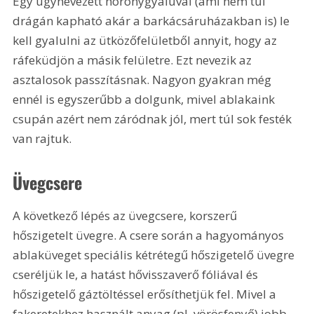
Egy úgynevezett horonygyaluval (ami nem túl 
drágán kapható akár a barkácsáruházakban is) le 
kell gyalulni az ütközőfelületből annyit, hogy az 
ráfeküdjön a másik felületre. Ezt nevezik az 
asztalosok passzításnak. Nagyon gyakran még 
ennél is egyszerűbb a dolgunk, mivel ablakaink 
csupán azért nem záródnak jól, mert túl sok festék 
van rajtuk.
Üvegcsere
A következő lépés az üvegcsere, korszerű 
hőszigetelt üvegre. A csere során a hagyományos 
ablaküveget speciális kétrétegű hőszigetelő üvegre 
cseréljük le, a hatást hővisszaverő fóliával és 
hőszigetelő gáztöltéssel erősíthetjük fel. Mivel a 
fakeretekhez használt anyag (pl. vörösfenyő) jobb 