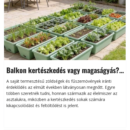
Balkon kertészkedés vagy magaságyás?
Helytakarékos kertészkedés
A saját termesztésű zöldségek és fűszernövények iránti
érdeklődés az elmúlt években látványosan megnőtt. Egyre
többen szeretnék tudni, honnan származik az élelmiszer az
l
asztalukra, miközben a kertészkedés sokak számára
kikapcsolódást és feltöltődést is jelent.
é
d