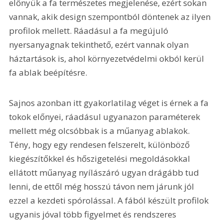
előnyük a fa természetes megjelenése, ezért sokan 
vannak, akik design szempontból döntenek az ilyen 
profilok mellett. Ráadásul a fa megújuló 
nyersanyagnak tekinthető, ezért vannak olyan 
háztartások is, ahol környezetvédelmi okból kerül 
fa ablak beépítésre.
Sajnos azonban itt gyakorlatilag véget is érnek a fa 
tokok előnyei, ráadásul ugyanazon paraméterek 
mellett még olcsóbbak is a műanyag ablakok. 
Tény, hogy egy rendesen felszerelt, különböző 
kiegészítőkkel és hőszigetelési megoldásokkal 
ellátott műanyag nyílászáró ugyan drágább tud 
lenni, de ettől még hosszú távon nem járunk jól 
ezzel a kezdeti spórolással. A fából készült profilok 
ugyanis jóval több figyelmet és rendszeres 