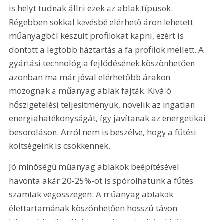
is helyt tudnak állni ezek az ablak típusok. 
Régebben sokkal kevésbé elérhető áron lehetett 
műanyagból készült profilokat kapni, ezért is 
döntött a legtöbb háztartás a fa profilok mellett. A 
gyártási technológia fejlődésének köszönhetően 
azonban ma már jóval elérhetőbb árakon 
mozognak a műanyag ablak fajták. Kiváló 
hőszigetelési teljesítményük, növelik az ingatlan 
energiahatékonyságát, így javítanak az energetikai 
besoroláson. Arról nem is beszélve, hogy a fűtési 
költségeink is csökkennek.
Jó minőségű műanyag ablakok beépítésével 
havonta akár 20-25%-ot is spórolhatunk a fűtés 
számlák végösszegén. A műanyag ablakok 
élettartamának köszönhetően hosszú távon 