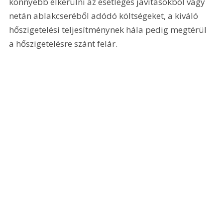
könnyebb elkerülni az esetleges javításokból vagy 
netán ablakcseréből adódó költségeket, a kiváló 
hőszigetelési teljesítménynek hála pedig megtérül 
a hőszigetelésre szánt felár.