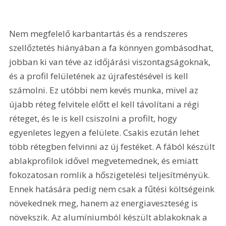
Nem megfelelő karbantartás és a rendszeres 
szellőztetés hiányában a fa könnyen gombásodhat, 
jobban ki van téve az időjárási viszontagságoknak, 
és a profil felületének az újrafestésével is kell 
számolni. Ez utóbbi nem kevés munka, mivel az 
újabb réteg felvitele előtt el kell távolítani a régi 
réteget, és le is kell csiszolni a profilt, hogy 
egyenletes legyen a felülete. Csakis ezután lehet 
több rétegben felvinni az új festéket. A fából készült 
ablakprofilok idővel megvetemednek, és emiatt 
fokozatosan romlik a hőszigetelési teljesítményük. 
Ennek hatására pedig nem csak a fűtési költségeink 
növekednek meg, hanem az energiaveszteség is 
növekszik. Az alumíniumból készült ablakoknak a 