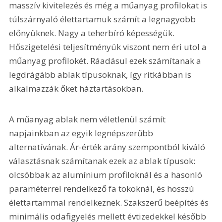
masszív kivitelezés és még a műanyag profilokat is 
túlszárnyaló élettartamuk számít a legnagyobb 
előnyüknek. Nagy a teherbíró képességük. 
Hőszigetelési teljesítményük viszont nem éri utol a 
műanyag profilokét. Ráadásul ezek számítanak a 
legdrágább ablak típusoknak, így ritkábban is 
alkalmazzák őket háztartásokban.
A műanyag ablak nem véletlenül számít 
napjainkban az egyik legnépszerűbb 
alternatívának. Ár-érték arány szempontból kiváló 
választásnak számítanak ezek az ablak típusok: 
olcsóbbak az alumínium profiloknál és a hasonló 
paraméterrel rendelkező fa tokoknál, és hosszú 
élettartammal rendelkeznek. Szakszerű beépítés és 
minimális odafigyelés mellett évtizedekkel később 