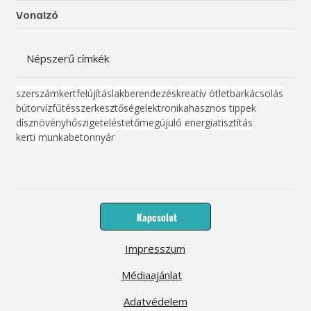
Vonalzó
Népszerű címkék
szerszám
kert
felújítás
lakberendezés
kreatív ötlet
barkácsolás
bútor
víz
fűtés
szerkesztőség
elektronika
hasznos tippek
dísznövény
hőszigetelés
tető
megújuló energia
tisztítás
kerti munka
beton
nyár
Kapcsolat
Impresszum
Médiaajánlat
Adatvédelem