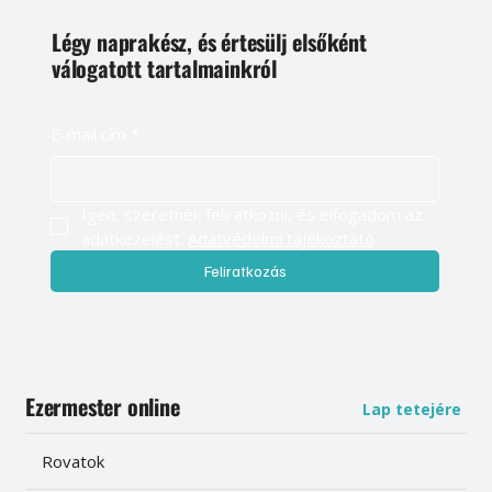
Légy naprakész, és értesülj elsőként
válogatott tartalmainkról
E-mail cím
*
Igen, szeretnék feliratkozni, és elfogadom az 
adatkezelést. 
Adatvédelmi tájékoztató
Feliratkozás
Ezermester online
Lap tetejére
Rovatok