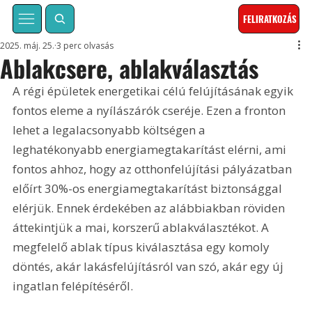
FELIRATKOZÁS
2025. máj. 25.
3 perc olvasás
Ablakcsere, ablakválasztás
A régi épületek energetikai célú felújításának egyik 
fontos eleme a nyílászárók cseréje. Ezen a fronton 
lehet a legalacsonyabb költségen a 
leghatékonyabb energiamegtakarítást elérni, ami 
fontos ahhoz, hogy az otthonfelújítási pályázatban 
előírt 30%-os energiamegtakarítást biztonsággal 
elérjük. Ennek érdekében az alábbiakban röviden 
áttekintjük a mai, korszerű ablakválasztékot. A 
megfelelő ablak típus kiválasztása egy komoly 
döntés, akár lakásfelújításról van szó, akár egy új 
ingatlan felépítéséről.