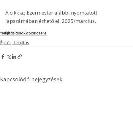
A cikk az Ezermester alábbi nyomtatott 
lapszámában érhető el: 2025/március.
felújítás
ablak
ablakcsere
Építés, felújítás
Kapcsolódó bejegyzések