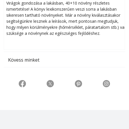
Virágok gondozása a lakásban, 40+10 növény részletes
ismertetése! A könyv lexikonszerűen veszi sorra a lakásban
s
sikeresen tart­ha­tó növényeket. Már a növény kiválasztásakor
h
segítségünkre lesznek a leírások, mert pontosan megtudjuk,
k
hogy milyen körülményekre (hőmérséklet, páratartalom stb.) van
szüksége a növénynek az egészséges fejlődéshez.
t
Kövess minket