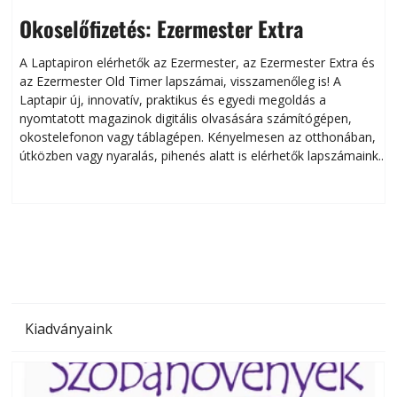
Okoselőfizetés: Ezermester Extra
A Laptapiron elérhetők az Ezermester, az Ezermester Extra és
az Ezermester Old Timer lapszámai, visszamenőleg is! A
Laptapir új, innovatív, praktikus és egyedi megoldás a
L
nyomtatott magazinok digitális olvasására számítógépen,
okostelefonon vagy táblagépen. Kényelmesen az otthonában,
útközben vagy nyaralás, pihenés alatt is elérhetők lapszámaink.
ú
Bárhol, bármikor, akár külföldön élve vagy dolgozva is
B
olvashatók az Ezermester lapszámai. A Laptapir kényelmes
megoldás, mert: – t
Kiadványaink