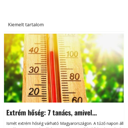
Kiemelt tartalom
Extrém hőség: 7 tanács, amivel
megóvhatjuk autónkat a nyári károktól
Ismét extrém hőség várható Magyarországon. A tűző napon álló