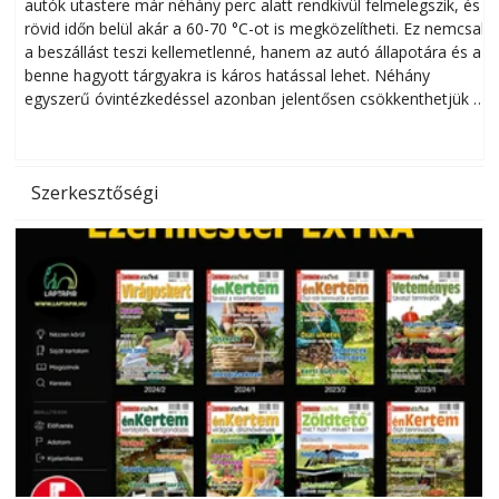
autók utastere már néhány perc alatt rendkívül felmelegszik, és
rövid időn belül akár a 60-70 °C-ot is megközelítheti. Ez nemcsak
n
a beszállást teszi kellemetlenné, hanem az autó állapotára és a
benne hagyott tárgyakra is káros hatással lehet. Néhány
egyszerű óvintézkedéssel azonban jelentősen csökkenthetjük a
hőség káros hatásait.
l
Szerkesztőségi