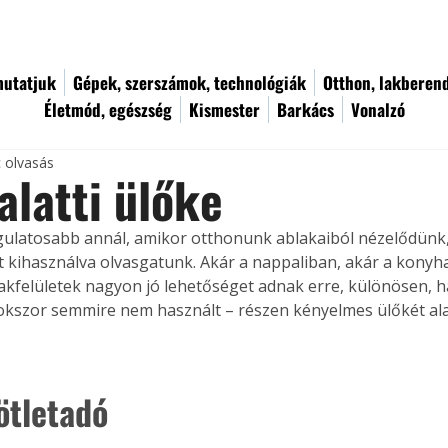
utatjuk
Gépek, szerszámok, technológiák
Otthon, lakberen
Életmód, egészség
Kismester
Barkács
Vonalzó
c olvasás
alatti ülőke
gulatosabb annál, amikor otthonunk ablakaiból nézelődünk, 
t kihasználva olvasgatunk. Akár a nappaliban, akár a konyha
kfelületek nagyon jó lehetőséget adnak erre, különösen, ha 
kszor semmire nem használt – részen kényelmes ülőkét ala
ötletadó