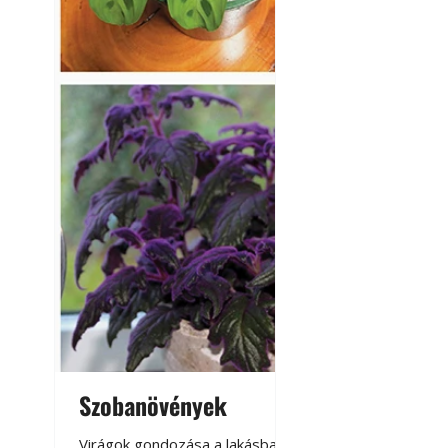
Szobanövények
Virágoskert: k
teraszon, laká
Virágok gondozása a lakásban,