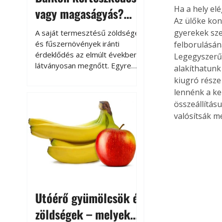
Ha a hely el
vagy magaságyás?
Az ülőke kon
Helytakarékos
gyerekek sze
A saját termesztésű zöldségek
kertészkedés
és fűszernövények iránti
felborulásána
érdeklődés az elmúlt években
Legegyszerűb
látványosan megnőtt. Egyre
alakíthatunk
többen szeretnék tudni, honnan
kiugró része 
származik az élelmiszer az
lennénk a ke
asztalukra, miközben a
összeállítás
kertészkedés sokak számára
valósítsák m
kikapcsolódást és feltöltődést
is jelent.
Utóérő gyümölcsök és
zöldségek – melyek