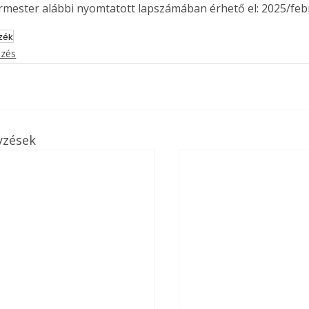
ermester alábbi nyomtatott lapszámában érhető el: 2025/feb
zék
ezés
yzések