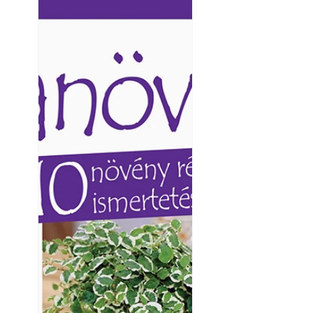
Ezermester lapszámai. A
Ezermester lapszámai
Laptapir kényelmes megoldás,
Laptapir kényelmes 
mert: – t
mert: – t
Varrógéptűk