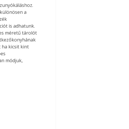
szunyókáláshoz. 
 különösen a 
zék 
ciót is adhatunk. 
es méretű tárolót 
 étkezőkonyhának 
ha kicsit kint 
pes 
an módjuk, 