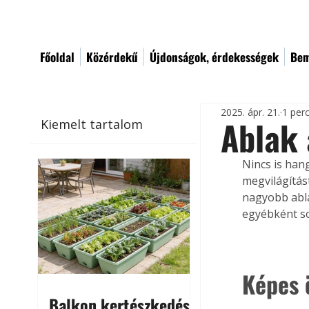
Főoldal
Közérdekű
Újdonságok, érdekességek
Bem
2025. ápr. 21.
1 per
Ablak 
Kiemelt tartalom
Nincs is han
megvilágítás
nagyobb abla
egyébként so
Képes 
Balkon kertészkedés