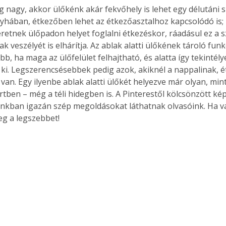
ég nagy, akkor ülőkénk akár fekvőhely is lehet egy délutáni 
yhában, étkezőben lehet az étkezőasztalhoz kapcsolódó is;
retnek ülőpadon helyet foglalni étkezéskor, ráadásul ez a s
k veszélyét is elhárítja. Az ablak alatti ülőkének tároló funk
b, ha maga az ülőfelület felhajtható, és alatta így tekintély
 ki. Legszerencsésebbek pedig azok, akiknél a nappalinak,
van. Egy ilyenbe ablak alatti ülőkét helyezve már olyan, mint 
rtben – még a téli hidegben is. A Pinterestől kölcsönzött ké
unkban igazán szép megoldásokat láthatnak olvasóink. Ha v
eg a legszebbet!