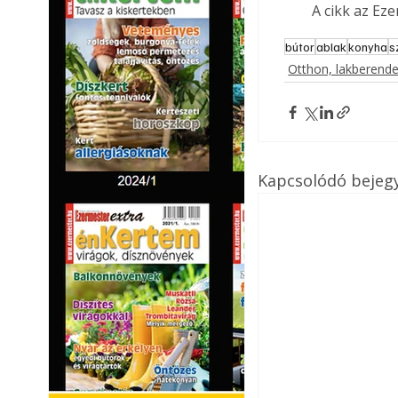
A cikk az Ez
bútor
ablak
konyha
s
Otthon, lakberend
Kapcsolódó bejeg