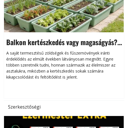
Balkon kertészkedés vagy magaságyás?
Helytakarékos kertészkedés
A saját termesztésű zöldségek és fűszernövények iránti
érdeklődés az elmúlt években látványosan megnőtt. Egyre
többen szeretnék tudni, honnan származik az élelmiszer az
l
asztalukra, miközben a kertészkedés sokak számára
kikapcsolódást és feltöltődést is jelent.
é
d
Szerkesztőségi