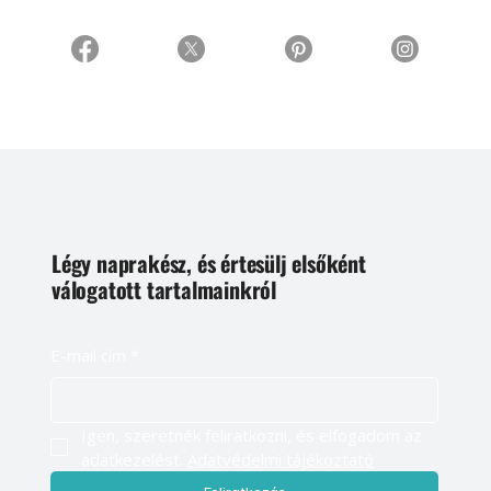
Légy naprakész, és értesülj elsőként
válogatott tartalmainkról
E-mail cím
*
Igen, szeretnék feliratkozni, és elfogadom az 
adatkezelést. 
Adatvédelmi tájékoztató