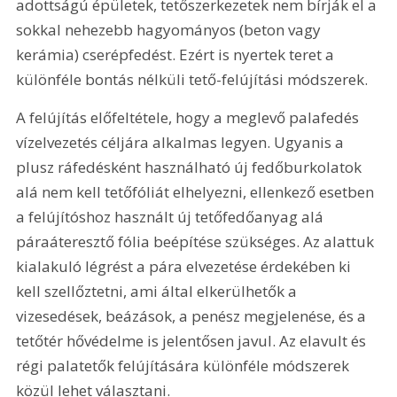
adottságú épületek, tetőszerkezetek nem bírják el a 
sokkal nehezebb hagyományos (beton vagy 
kerámia) cserépfedést. Ezért is nyertek teret a 
különféle bontás nélküli tető-felújítási módszerek.
A felújítás előfeltétele, hogy a meglevő palafedés 
vízelvezetés céljára alkalmas legyen. Ugyanis a 
plusz ráfedésként használható új fedőburkolatok 
alá nem kell tetőfóliát elhelyezni, ellenkező esetben 
a felújítóshoz használt új tetőfedőanyag alá 
páraáteresztő fólia beépítése szükséges. Az alattuk 
kialakuló légrést a pára elvezetése érdekében ki 
kell szellőztetni, ami által elkerülhetők a 
vizesedések, beázások, a penész megjelenése, és a 
tetőtér hővédelme is jelentősen javul. Az elavult és 
régi palatetők felújítására különféle módszerek 
közül lehet választani.