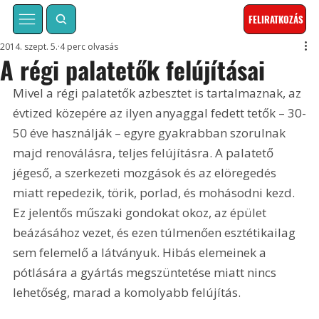
FELIRATKOZÁS
2014. szept. 5.
4 perc olvasás
A régi palatetők felújításai
Mivel a régi palatetők azbesztet is tartalmaznak, az 
évtized közepére az ilyen anyaggal fedett tetők – 30-
50 éve használják – egyre gyakrabban szorulnak 
majd renoválásra, teljes felújításra. A palatető 
jégeső, a szerkezeti mozgások és az elöregedés 
miatt repedezik, törik, porlad, és mohásodni kezd. 
Ez jelentős műszaki gondokat okoz, az épület 
beázásához vezet, és ezen túlmenően esztétikailag 
sem felemelő a látványuk. Hibás elemeinek a 
pótlására a gyártás megszüntetése miatt nincs 
lehetőség, marad a komolyabb felújítás.