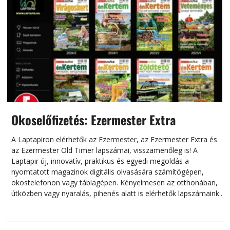
Okoselőfizetés: Ezermester Extra
A Laptapiron elérhetők az Ezermester, az Ezermester Extra és
az Ezermester Old Timer lapszámai, visszamenőleg is! A
Laptapir új, innovatív, praktikus és egyedi megoldás a
L
nyomtatott magazinok digitális olvasására számítógépen,
okostelefonon vagy táblagépen. Kényelmesen az otthonában,
útközben vagy nyaralás, pihenés alatt is elérhetők lapszámaink.
ú
Bárhol, bármikor, akár külföldön élve vagy dolgozva is
B
olvashatók az Ezermester lapszámai. A Laptapir kényelmes
megoldás, mert: – t