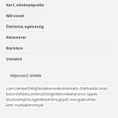
Kert, növényápolás
Női vonal
Életmód, egészség
Kismester
Barkács
Vonalzó
Népszerű címkék
szerszám
kert
felújítás
lakberendezés
kreatív ötlet
barkácsolás
bútor
víz
fűtés
szerkesztőség
elektronika
hasznos tippek
dísznövény
hőszigetelés
tető
megújuló energia
tisztítás
kerti munka
beton
nyár