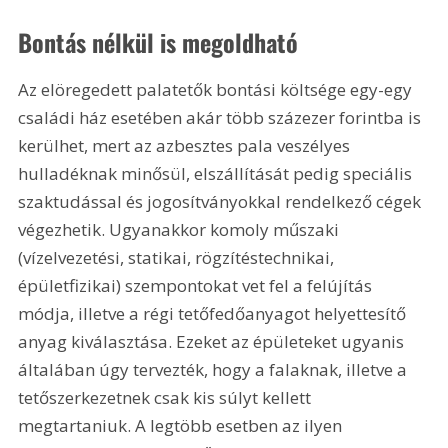
Bontás nélkül is megoldható
Az elöregedett palatetők bontási költsége egy-egy 
családi ház esetében akár több százezer forintba is 
kerülhet, mert az azbesztes pala veszélyes 
hulladéknak minősül, elszállítását pedig speciális 
szaktudással és jogosítványokkal rendelkező cégek 
végezhetik. Ugyanakkor komoly műszaki 
(vízelvezetési, statikai, rögzítéstechnikai, 
épületfizikai) szempontokat vet fel a felújítás 
módja, illetve a régi tetőfedőanyagot helyettesítő 
anyag kiválasztása. Ezeket az épületeket ugyanis 
általában úgy tervezték, hogy a falaknak, illetve a 
tetőszerkezetnek csak kis súlyt kellett 
megtartaniuk. A legtöbb esetben az ilyen 