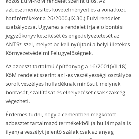
közös EüM-KöM rendelet szerint tilos. Az 
azbesztmentesítés követelményeit és a vonatkozó 
határértékeket a 26/2000.(IX.30.) EüM rendelet 
szabályozza. Ugyanez a rendelet írja elő bontási 
jegyzőkönyv készítését és engedélyeztetését az 
ANTSz-szel, melyet be kell nyújtani a helyi illetékes 
Környezetvédelmi Felügyelőségnek.
Az azbeszt tartalmú építőanyag a 16/2001(VII.18) 
KöM rendelet szerint az I-es veszélyességi osztályba 
sorolt veszélyes hulladéknak minősül, melynek 
bontását, szállítását és elhelyezését csak szakcég 
végezheti. 
Érdemes tudni, hogy a cementben megkötött 
azbesztet tartalmazó termékekből (a hullámpala is 
ilyen) a veszélyt jelentő szálak csak az anyag 