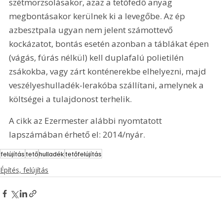
szétmorzsolásakor, azaz a tetőfedő anyag 
megbontásakor kerülnek ki a levegőbe. Az ép 
azbesztpala ugyan nem jelent számottevő 
kockázatot, bontás esetén azonban a táblákat épen 
(vágás, fúrás nélkül) kell duplafalú polietilén 
zsákokba, vagy zárt konténerekbe elhelyezni, majd 
veszélyeshulladék-lerakóba szállítani, amelynek a 
költségei a tulajdonost terhelik.
A cikk az Ezermester alábbi nyomtatott 
lapszámában érhető el: 2014/nyár.
felújítás
tető
hulladék
tetőfelújítás
Építés, felújítás