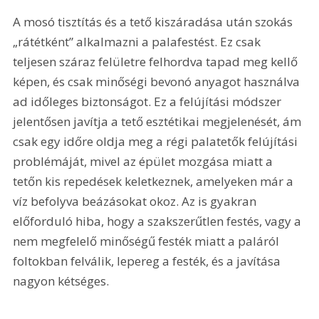
A mosó tisztítás és a tető kiszáradása után szokás 
„rátétként” alkalmazni a palafestést. Ez csak 
teljesen száraz felületre felhordva tapad meg kellő 
képen, és csak minőségi bevonó anyagot használva 
ad időleges biztonságot. Ez a felújítási módszer 
jelentősen javítja a tető esztétikai megjelenését, ám 
csak egy időre oldja meg a régi palatetők felújítási 
problémáját, mivel az épület mozgása miatt a 
tetőn kis repedések keletkeznek, amelyeken már a 
víz befolyva beázásokat okoz. Az is gyakran 
előforduló hiba, hogy a szakszerűtlen festés, vagy a 
nem megfelelő minőségű festék miatt a paláról 
foltokban felválik, lepereg a festék, és a javítása 
nagyon kétséges. 