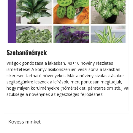
Szobanövények
Virágok gondozása a lakásban, 40+10 növény részletes
ismertetése! A könyv lexikonszerűen veszi sorra a lakásban
s
sikeresen tart­ha­tó növényeket. Már a növény kiválasztásakor
h
segítségünkre lesznek a leírások, mert pontosan megtudjuk,
k
hogy milyen körülményekre (hőmérséklet, páratartalom stb.) van
szüksége a növénynek az egészséges fejlődéshez.
t
Kövess minket