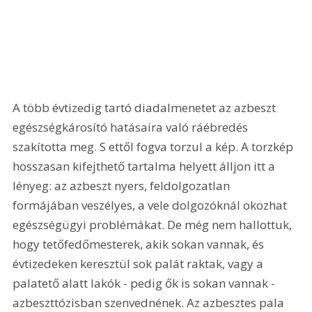
A több évtizedig tartó diadalmenetet az azbeszt 
egészségkárosító hatásaira való ráébredés 
szakította meg. S ettől fogva torzul a kép. A torzkép 
hosszasan kifejthető tartalma helyett álljon itt a 
lényeg: az azbeszt nyers, feldolgozatlan 
formájában veszélyes, a vele dolgozóknál okozhat 
egészségügyi problémákat. De még nem hallottuk, 
hogy tetőfedőmesterek, akik sokan vannak, és 
évtizedeken keresztül sok palát raktak, vagy a 
palatető alatt lakók - pedig ők is sokan vannak - 
azbeszttózisban szenvednének. Az azbesztes pala 