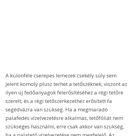
A különféle cserepes lemezek csekély súly sem 
jelent komoly plusz terhet a tetőszéknek, viszont az 
ilyen új fedőanyagok felerősítéséhez a régi tetőre 
szerelt, és a régi tetőszerkezethez erősített fa 
segédvázra van szükség. Ha a megmaradó 
palafedés vízelvezetésre alkalmas, tetőfóliát nem 
szükséges használni, erre csak akkor van szükség, 
ha a palatető vízelvezetése nem megfelelő. Az 