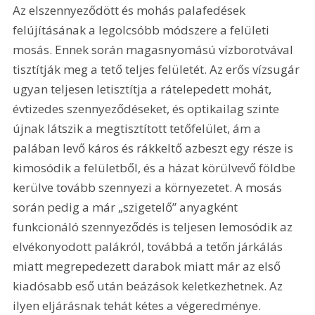
Az elszennyeződött és mohás palafedések 
felújításának a legolcsóbb módszere a felületi 
mosás. Ennek során magasnyomású vízborotvával 
tisztítják meg a tető teljes felületét. Az erős vízsugár 
ugyan teljesen letisztítja a rátelepedett mohát, 
évtizedes szennyeződéseket, és optikailag szinte 
újnak látszik a megtisztított tetőfelület, ám a 
palában levő káros és rákkeltő azbeszt egy része is 
kimosódik a felületből, és a házat körülvevő földbe 
kerülve tovább szennyezi a környezetet. A mosás 
során pedig a már „szigetelő” anyagként 
funkcionáló szennyeződés is teljesen lemosódik az 
elvékonyodott palákról, továbbá a tetőn járkálás 
miatt megrepedezett darabok miatt már az első 
kiadósabb eső után beázások keletkezhetnek. Az 
ilyen eljárásnak tehát kétes a végeredménye. 