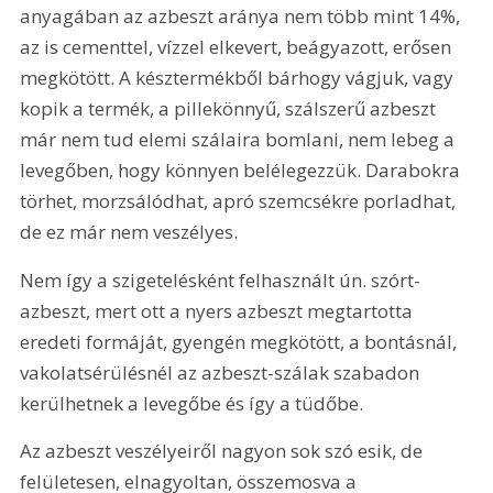
anyagában az azbeszt aránya nem több mint 14%, 
az is cementtel, vízzel elkevert, beágyazott, erősen 
megkötött. A késztermékből bárhogy vágjuk, vagy 
kopik a termék, a pillekönnyű, szálszerű azbeszt 
már nem tud elemi szálaira bomlani, nem lebeg a 
levegőben, hogy könnyen belélegezzük. Darabokra 
törhet, morzsálódhat, apró szemcsékre porladhat, 
de ez már nem veszélyes.
Nem így a szigetelésként felhasznált ún. szórt-
azbeszt, mert ott a nyers azbeszt megtartotta 
eredeti formáját, gyengén megkötött, a bontásnál, 
vakolatsérülésnél az azbeszt-szálak szabadon 
kerülhetnek a levegőbe és így a tüdőbe.
Az azbeszt veszélyeiről nagyon sok szó esik, de 
felületesen, elnagyoltan, összemosva a 