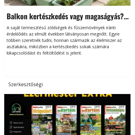
Balkon kertészkedés vagy magaságyás?
Helytakarékos kertészkedés
A saját termesztésű zöldségek és fűszernövények iránti
érdeklődés az elmúlt években látványosan megnőtt. Egyre
többen szeretnék tudni, honnan származik az élelmiszer az
l
asztalukra, miközben a kertészkedés sokak számára
kikapcsolódást és feltöltődést is jelent.
é
d
Szerkesztőségi