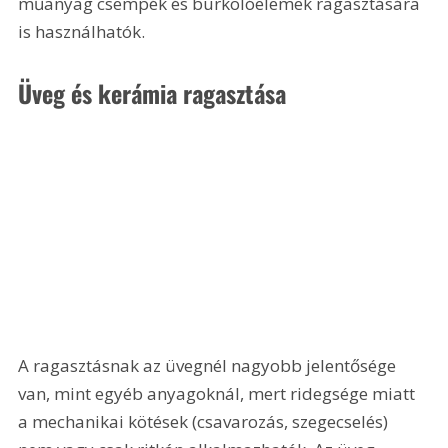
műanyag csempék és burkolóelemek ragasztására 
is használhatók. 
Üveg és kerámia ragasztása
A ragasztásnak az üvegnél nagyobb jelentősége 
van, mint egyéb anyagoknál, mert ridegsége miatt 
a mechanikai kötések (csavarozás, szegecselés) 