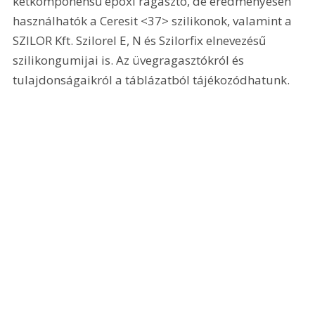
kétkomponensű epoxi ragasztó, de eredményesen 
használhatók a Ceresit <37>
 szilikonok, valamint a 
SZILOR Kft. Szilorel E, N és Szilorfix elnevezésű 
szilikongumijai is. Az üvegragasztókról és 
tulajdonságaikról a táblázatból tájékozódhatunk. 