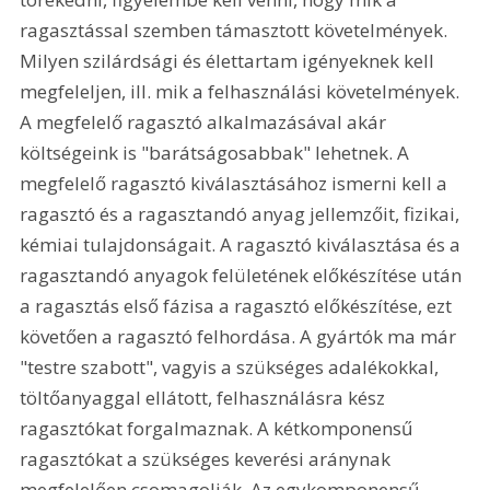
ragasztással szemben támasztott követelmények. 
Milyen szilárdsági és élettartam igényeknek kell 
megfeleljen, ill. mik a felhasználási követelmények. 
A megfelelő ragasztó alkalmazásával akár 
költségeink is "barátságosabbak" lehetnek. A 
megfelelő ragasztó kiválasztásához ismerni kell a 
ragasztó és a ragasztandó anyag jellemzőit, fizikai, 
kémiai tulajdonságait. A ragasztó kiválasztása és a 
ragasztandó anyagok felületének előkészítése után 
a ragasztás első fázisa a ragasztó előkészítése, ezt 
követően a ragasztó felhordása. A gyártók ma már 
"testre szabott", vagyis a szükséges adalékokkal, 
töltőanyaggal ellátott, felhasználásra kész 
ragasztókat forgalmaznak. A kétkomponensű 
ragasztókat a szükséges keverési aránynak 
megfelelően csomagolják. Az egykomponensű 