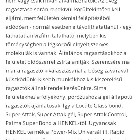
nem vagy csak ritkán alkalmazhatók. Az üveg 
ragasztása során rendkívül körültekintően kell 
eljárni, mert felületén kémiai felépítéséből 
adódóan - normál esetben eltávolíthatatlanul - egy 
láthatatlan vízfilm található, melyben kis 
töménységben a légkörből elnyelt szerves 
molekulák is vannak. Általános ragasztásokhoz a 
felületet oldószerrel zsírtalanítják. Szerencsére ma 
már a ragasztó kiválasztásánál a bőség zavarával 
küszködünk. Kisebb munkákhoz kis kiszerelésű 
ragasztók állnak rendelkezésünkre. Sima 
felületekhez a folyékony, porózushoz a gél állapotú 
ragasztók ajánlatosak. Így a Loctite Glass bond, 
Super Attak, Super Attak gél, Super Attak Control, 
Palma Super Bond a HENKEL-től. Ugyancsak 
HENKEL termék a Power-Mix Universál ill. Rapid 