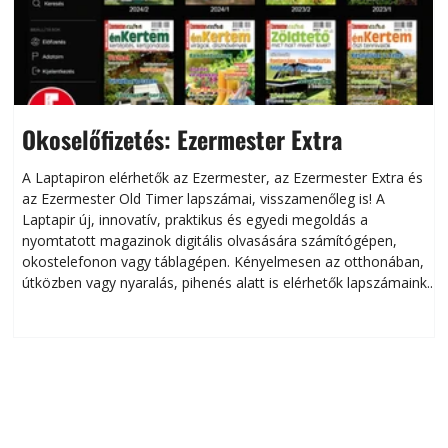
Okoselőfizetés: Ezermester Extra
A Laptapiron elérhetők az Ezermester, az Ezermester Extra és
az Ezermester Old Timer lapszámai, visszamenőleg is! A
Laptapir új, innovatív, praktikus és egyedi megoldás a
L
nyomtatott magazinok digitális olvasására számítógépen,
okostelefonon vagy táblagépen. Kényelmesen az otthonában,
útközben vagy nyaralás, pihenés alatt is elérhetők lapszámaink.
ú
Bárhol, bármikor, akár külföldön élve vagy dolgozva is
B
olvashatók az Ezermester lapszámai. A Laptapir kényelmes
megoldás, mert: – t