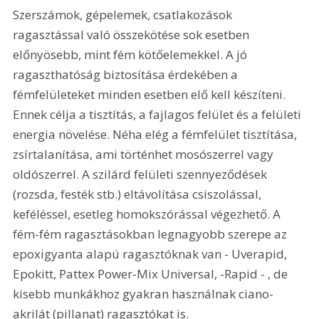
Szerszámok, gépelemek, csatlakozások 
ragasztással való összekötése sok esetben 
előnyösebb, mint fém kötőelemekkel. A jó 
ragaszthatóság biztosítása érdekében a 
fémfelületeket minden esetben elő kell készíteni. 
Ennek célja a tisztítás, a fajlagos felület és a felületi 
energia növelése. Néha elég a fémfelület tisztítása, 
zsírtalanítása, ami történhet mosószerrel vagy 
oldószerrel. A szilárd felületi szennyeződések 
(rozsda, festék stb.) eltávolítása csiszolással, 
keféléssel, esetleg homokszórással végezhető. A 
fém-fém ragasztásokban legnagyobb szerepe az 
epoxigyanta alapú ragasztóknak van - Uverapid, 
Epokitt, Pattex Power-Mix Universal, -Rapid - , de 
kisebb munkákhoz gyakran használnak ciano-
akrilát (pillanat) ragasztókat is.