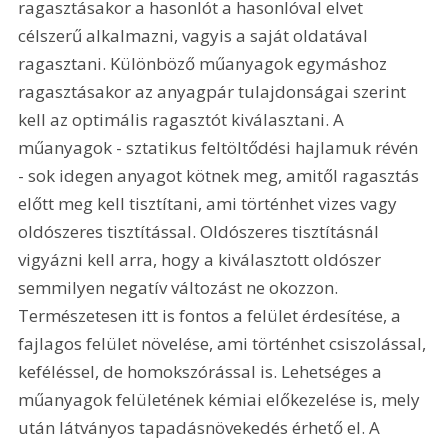
ragasztásakor a hasonlót a hasonlóval elvet 
célszerű alkalmazni, vagyis a saját oldatával 
ragasztani. Különböző műanyagok egymáshoz 
ragasztásakor az anyagpár tulajdonságai szerint 
kell az optimális ragasztót kiválasztani. A 
műanyagok - sztatikus feltöltődési hajlamuk révén 
- sok idegen anyagot kötnek meg, amitől ragasztás 
előtt meg kell tisztítani, ami történhet vizes vagy 
oldószeres tisztítással. Oldószeres tisztításnál 
vigyázni kell arra, hogy a kiválasztott oldószer 
semmilyen negatív változást ne okozzon. 
Természetesen itt is fontos a felület érdesítése, a 
fajlagos felület növelése, ami történhet csiszolással, 
keféléssel, de homokszórással is. Lehetséges a 
műanyagok felületének kémiai előkezelése is, mely 
után látványos tapadásnövekedés érhető el. A 