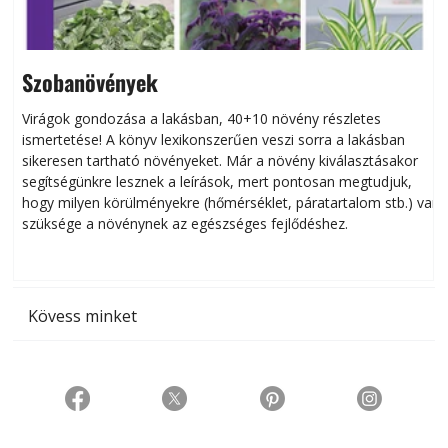
Szobanövények
Virágok gondozása a lakásban, 40+10 növény részletes
ismertetése! A könyv lexikonszerűen veszi sorra a lakásban
s
sikeresen tart­ha­tó növényeket. Már a növény kiválasztásakor
h
segítségünkre lesznek a leírások, mert pontosan megtudjuk,
k
hogy milyen körülményekre (hőmérséklet, páratartalom stb.) van
szüksége a növénynek az egészséges fejlődéshez.
t
Kövess minket