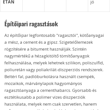
ETÁN
jó
Építőipari ragasztások
Az építőipar legfontosabb "ragasztói", kötőanyagai 
a mész, a cement és a gipsz. Szigetelőlemezek 
rögzítésére a bitument használják. Szintén 
nagymértékű a hézagkitöltő tömítőanyagok 
felhasználása, melyek lehetnek szilikon, poliszulfid, 
poliuretán vagy poliakrilát-diszperziós rendszerek. 
Beltéri fal, padlóburkolásra használt csempék, 
mozaikok, márványlapok hagyományos 
ragasztóanyaga a cementhabarcs. Gyorsabb és 
esztétikusabb a polimer vizes diszperziók 
használata, melyek nem csak szervetlen, hanem 