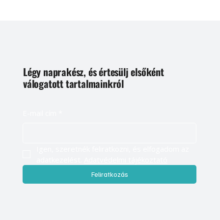
Légy naprakész, és értesülj elsőként
válogatott tartalmainkról
E-mail cím
*
Igen, szeretnék feliratkozni, és elfogadom az 
adatkezelést. 
Adatvédelmi tájékoztató
Feliratkozás