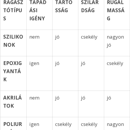
RAGASZ
TAPAD
TARTÓ
SZILÁR
RUGAL
TÓTÍPU
ÁSI 
SSÁG
DSÁG
MASSÁ
S
IGÉNY
G
SZILIKO
nem
jó
csekély
nagyon 
NOK
jó
EPOXIG
igen
jó
jó
csekély
YANTÁ
K
AKRILÁ
nem
jó
jó
jó
TOK
POLIUR
igen
csekély
csekély
nagyon 