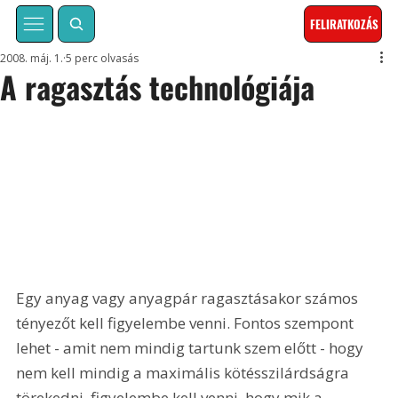
FELIRATKOZÁS
2008. máj. 1.
5 perc olvasás
A ragasztás technológiája
Egy anyag vagy anyagpár ragasztásakor számos 
tényezőt kell figyelembe venni. Fontos szempont 
lehet - amit nem mindig tartunk szem előtt - hogy 
nem kell mindig a maximális kötésszilárdságra 
törekedni, figyelembe kell venni, hogy mik a 