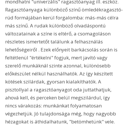
mondhatni "univerzális" ragasztóanyag ill. eszköz. 
Ragasztóanyaga különböző színű ömledékragasztó-
rúd formájában kerül forgalomba: más-más célra 
más színű. A rudak különböző olvadáspontú 
változatainak a színe is eltérő, a csomagoláson 
részletes ismertetőt találunk a felhasználás 
lehetőségeiről 
. Ezek előnyeit barkácsolás során is 
feltétlenül "értékelni" fogjuk, mert javító vagy 
szerelő munkáknál szinte azonnal, különösebb 
előkészület nélkül használhatók. Az így készített 
kötések szilárdak, gyorsan kialakíthatók. A 
pisztollyal a ragasztóanyagot oda juttathatjuk, 
ahová kell, és perceken belül megszilárdul, így 
nincs várakozás: munkánkat folyamatosan 
végezhetjük. Jó tulajdonsága még, hogy nagyobb 
hézagokat is áthidalhatunk, "betömhetünk" vele. 