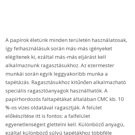
A papírok életünk minden területén használatosak, 
így felhasználásuk során más-más igényeket 
elégítenek ki, ezáltal más-más eljárást kell 
alkalmaznunk ragasztásukhoz. Az ezermester 
munkái során egyik leggyakoribb munka a 
tapétázás. Ragasztásukhoz kitűnően alkalmazható 
speciális ragasztóanyagok használhatók. A 
papírhordozós faltapétákat általában CMC kb. 10 
%-os vizes oldatával ragasztják. A felület 
előkészítése itt is fontos: a falfelület 
egyenetlenségeit glettelni kell. Különböző anyagú, 
ezáltal különböző súlyú tapétákhoz többféle 