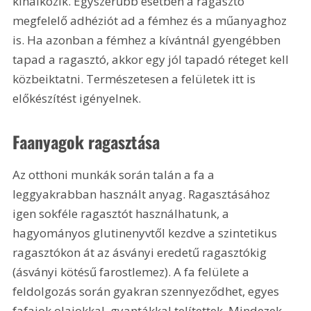
kínálkozik. Egyszerűbb esetben a ragasztó 
megfelelő adhéziót ad a fémhez és a műanyaghoz 
is. Ha azonban a fémhez a kívántnál gyengébben 
tapad a ragasztó, akkor egy jól tapadó réteget kell 
közbeiktatni. Természetesen a felületek itt is 
előkészítést igényelnek.
Faanyagok ragasztása
Az otthoni munkák során talán a fa a 
leggyakrabban használt anyag. Ragasztásához 
igen sokféle ragasztót használhatunk, a 
hagyományos glutinenyvtől kezdve a szintetikus 
ragasztókon át az ásványi eredetű ragasztókig 
(ásványi kötésű farostlemez). A fa felülete a 
feldolgozás során gyakran szennyeződhet, egyes 
fafajok olajokkal, gyantákkal telítettek. Mindezek 