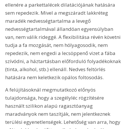
ellenére a parkettalécek dilatációjának hatására 
sem repedezik. Mivel a megszáradt lakkréteg 
maradék nedvességtartalma a levegő 
nedvességtartalmával állandóan egyensúlyban 
van, nem válik rideggé. A flexibilitása révén követni 
tudja a fa mozgását, nem hólyagosodik, nem 
repedezik, nem engedi a lecsöppenő vizet a fába 
szívódni, a háztartásban előforduló folyadékoknak 
(tinta, alkohol, stb.) ellenáll. Nedves feltörlés 
hatására nem keletkezik opálos foltosodás.
A felújításoknál megmutatkozó előnyös 
tulajdonsága, hogy a szegélyléc rögzítésére 
használt szilikon alapú ragasztóanyag 
maradványok nem taszítják, nem jelentkeznek 
terülési egyenetlenségek. Lehetőség van arra, hogy 