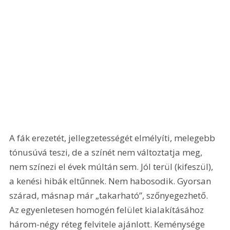
A fák erezetét, jellegzetességét elmélyíti, melegebb 
tónusúvá teszi, de a színét nem változtatja meg, 
nem színezi el évek múltán sem. Jól terül (kifeszül), 
a kenési hibák eltűnnek. Nem habosodik. Gyorsan 
szárad, másnap már „takarható”, szőnyegezhető. 
Az egyenletesen homogén felület kialakításához 
három-négy réteg felvitele ajánlott. Keménysége 