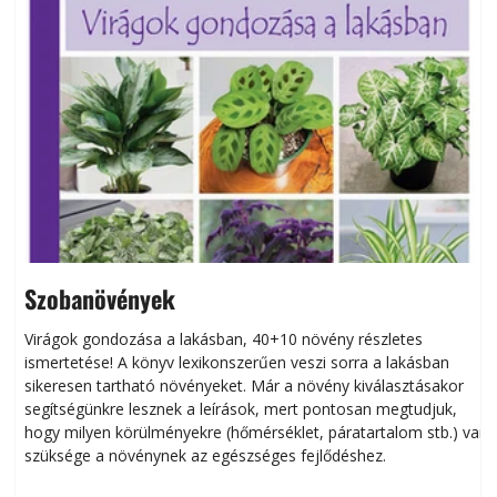
Szobanövények
Virágok gondozása a lakásban, 40+10 növény részletes
ismertetése! A könyv lexikonszerűen veszi sorra a lakásban
s
sikeresen tart­ha­tó növényeket. Már a növény kiválasztásakor
h
segítségünkre lesznek a leírások, mert pontosan megtudjuk,
k
hogy milyen körülményekre (hőmérséklet, páratartalom stb.) van
szüksége a növénynek az egészséges fejlődéshez.