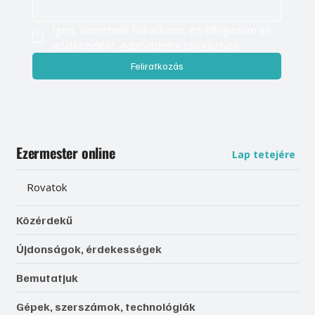
Igen, szeretnék feliratkozni, és elfogadom az 
adatkezelést. 
Adatvédelmi tájékoztató
Feliratkozás
Ezermester online
Lap tetejére
Rovatok
Közérdekű
Újdonságok, érdekességek
Bemutatjuk
Gépek, szerszámok, technológiák