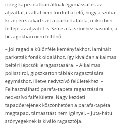
rideg kapcsolatban állnak egymással és az 
aljzattal, ezáltal nem fordulhat elő, hogy a szoba 
közepén szakad szét a parkettatábla, miközben 
feltépi az aljzatot is. Színe a fa színéhez hasonló, a 
hézagokban nem feltűnő.
– Jól ragad a különféle keményfákhoz, laminált 
parketták fonák oldalához, így kiválóan alkalmas 
beltéri lépcsők leragasztására. – Alkalmas 
polisztirol, gipszkarton táblák ragasztására 
egymáshoz, illetve nedvszívó felületekhez. – 
Felhasználható parafa-tapéta ragasztásá­ra, 
nedvszívó falfelületre. Nagy kezdeti 
tapadóerejének köszönhetően a parafa-tapéta 
megtapad, támasztást nem igényel. – Juta-hátú 
szőnyegeknek is kiváló ragasztója.