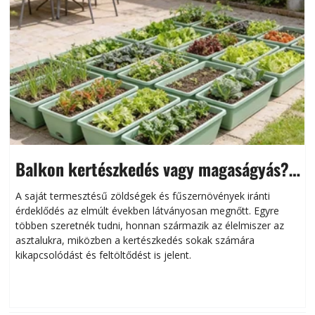
Balkon kertészkedés vagy magaságyás?
Helytakarékos kertészkedés
A saját termesztésű zöldségek és fűszernövények iránti
érdeklődés az elmúlt években látványosan megnőtt. Egyre
többen szeretnék tudni, honnan származik az élelmiszer az
l
asztalukra, miközben a kertészkedés sokak számára
kikapcsolódást és feltöltődést is jelent.
é
d