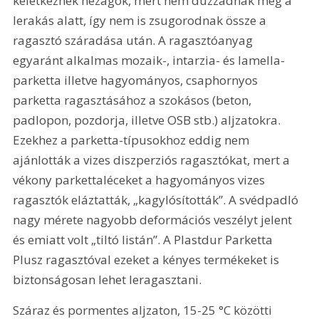
keletkeznek hézagok, mert nem duzzadnak meg a 
lerakás alatt, így nem is zsugorodnak össze a 
ragasztó száradása után. A ragasztóanyag 
egyaránt alkalmas mozaik-, intarzia- és lamella-
parketta illetve hagyományos, csaphornyos 
parketta ragasztásához a szokásos (beton, 
padlopon, pozdorja, illetve OSB stb.) aljzatokra. 
Ezekhez a parketta-típusokhoz eddig nem 
ajánlották a vizes diszperziós ragasztókat, mert a 
vékony parkettaléceket a hagyományos vizes 
ragasztók eláztatták, „kagylósították”. A svédpadló 
nagy mérete nagyobb deformációs veszélyt jelent 
és emiatt volt „tiltó listán”. A Plastdur Parketta 
Plusz ragasztóval ezeket a kényes termékeket is 
biztonságosan lehet leragasztani.
Száraz és pormentes aljzaton, 15-25 °C közötti 