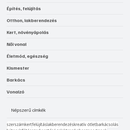
Építés, felújítás
Otthon, lakberendezés
Kert, növényápolás
Női vonal
Életmód, egészség
Kismester
Barkács
Vonalzó
Népszerű címkék
szerszám
kert
felújítás
lakberendezés
kreatív ötlet
barkácsolás