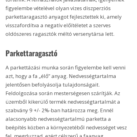
figyelembe vételével olyan vizes diszperziós 
parkettaragasztó anyagot fejlesztettek ki, amely 
visszafordítva a negatív előítéletet a szerves 
oldószeres ragasztók méltó versenytársa lett.
Parkettaragasztó
A parkettázási munka során figyelembe kell venni 
azt, hogy a fa „élő” anyag. Nedvességtartalma 
jelentősen befolyásolja tulajdonságait. 
Feldolgozása során mesterségesen szárítják. Az 
üzemből kikerülő termék nedvességtartalmát a 
szabvány 9 +/- 2%-ban határozza meg. Ennél 
alacsonyabb nedvességtartalmú parketta a 
beépítés közben a környezetéből nedvességet vesz 
fel, megduzzad, ezért célszerű a faanyag 