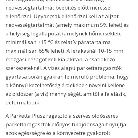
nedvességtartalmát beépítés előtt méréssel 
ellenőrizni. Ugyancsak ellenőrizni kell az aljzat 
nedvességtartalmát (amely maximum 5% lehet) és 
a helyiség légállapotát (amelynek hőmérséklete 
minimálisan +15 °C és relatív páratartalma 
maximálisan 65% lehet). A lerakásnál 10-15 mm 
mozgási hézagot kell kialakítani a csatlakozó 
szerkezeteknél. A vizes alapú parkettaragasztók 
gyártása során gyakran felmerülő probléma, hogy 
a könnyű kezelhetőség érdekében növelni kellene 
az oldószer (a víz) mennyiségét, amitől a fa elázik, 
deformálódik.
A Parketta Plusz ragasztó a szerves oldószeres 
parkettaragasztók előnyös tulajdonságait nyújtja 
azok egészségre és a környezetre gyakorolt 