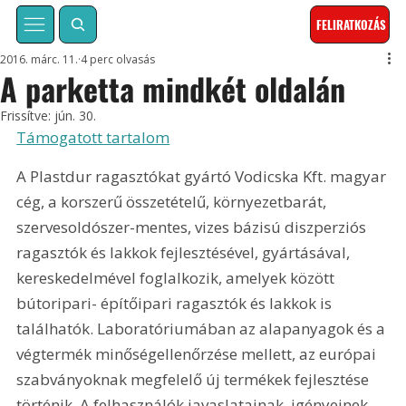
FELIRATKOZÁS
2016. márc. 11.
4 perc olvasás
A parketta mindkét oldalán
Frissítve:
jún. 30.
Támogatott tartalom
A Plastdur ragasztókat gyártó Vodicska Kft. magyar 
cég, a korszerű összetételű, környezetbarát, 
szervesoldószer-mentes, vizes bázisú diszperziós 
ragasztók és lakkok fejlesztésével, gyártásával, 
kereskedelmével foglalkozik, amelyek között 
bútoripari- építőipari ragasztók és lakkok is 
találhatók. Laboratóriumában az alapanyagok és a 
végtermék minőségellenőrzése mellett, az európai 
szabványoknak megfelelő új termékek fejlesztése 
történik. A felhasználók javaslatainak, igényeinek 