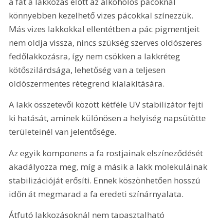
a fát a lakkozás előtt az alkoholos pácoknál 
könnyebben kezelhető vizes pácokkal színezzük. 
Más vizes lakkokkal ellentétben a pác pigmentjeit 
nem oldja vissza, nincs szükség szerves oldószeres 
fedőlakkozásra, így nem csökken a lakkréteg 
kötőszilárdsága, lehetőség van a teljesen 
oldószermentes rétegrend kialakítására.
A lakk összetevői között kétféle UV stabilizátor fejti 
ki hatását, aminek különösen a helyiség napsütötte 
területeinél van jelentősége.
Az egyik komponens a fa rostjainak elszíneződését 
akadályozza meg, míg a másik a lakk molekuláinak 
stabilizációját erősíti. Ennek kö­szönhetően hosszú 
időn át megmarad a fa eredeti színárnyalata.
Átfutó lakkozásoknál nem tapasztalható 