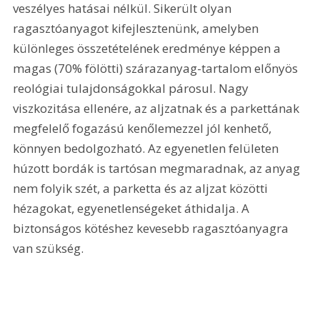
veszélyes hatásai nélkül. Sikerült olyan 
ragasztóanyagot kifejlesztenünk, amelyben 
különleges összetételének eredménye képpen a 
magas (70% fölötti) szárazanyag-tartalom előnyös 
reológiai tulajdonságokkal párosul. Nagy 
viszkozitása ellenére, az aljzatnak és a parkettának 
megfelelő fogazású kenőlemezzel jól kenhető, 
könnyen bedolgozható. Az egyenetlen felületen 
húzott bordák is tartósan megmaradnak, az anyag 
nem folyik szét, a parketta és az aljzat közötti 
hézagokat, egyenetlenségeket áthidalja. A 
biztonságos kötéshez kevesebb ragasztóanyagra 
van szükség.