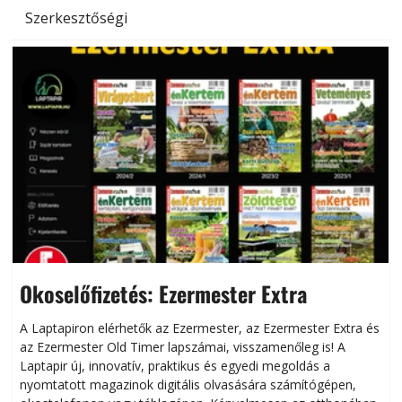
Szerkesztőségi
Okoselőfizetés: Ezermester Extra
A Laptapiron elérhetők az Ezermester, az Ezermester Extra és
az Ezermester Old Timer lapszámai, visszamenőleg is! A
Laptapir új, innovatív, praktikus és egyedi megoldás a
L
nyomtatott magazinok digitális olvasására számítógépen,