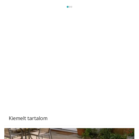
Tiszta homlokzat éveken át
Kiemelt tartalom