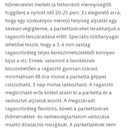
hőmérséklet mellett (a felhordott mennyiségtől 
függően) a nyitott idő 20-25 perc. Ez elegendő arra, 
hogy egy szokványos méretű helyiség aljzatát egy 
sávban végigkenve, a parkettaléceket lerakhatjuk a 
ragasztó beszáradása előtt. Speciális töltőanyagai 
lehetővé teszik, hogy a 3-4 mm vastag 
ragasztóréteg teljes keresztmetszetéből könnyen 
kijut a víz. Ennek, valamint a bordáknak 
köszönhetően a ragasztó gyorsan szárad, 
minimálisan 48 óra múlva a parketta géppel 
csiszolható, 3 nap múlva lakkozható. A ragasztó 
megbízható erős kötést alakít ki a parketta és a 
nedvszívó aljzatok között. A megszáradt 
ragasztóréteg flexibilis, követi a parkettalécek 
(hőmérséklet- és nedvességtartalom változása 
miatti) dilatációs mozgását. A parkettalécek nem 