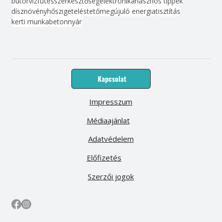
bútor
víz
fűtés
szerkesztőség
elektronika
hasznos tippek
dísznövény
hőszigetelés
tető
megújuló energia
tisztítás
kerti munka
beton
nyár
Kapcsolat
Impresszum
Médiaajánlat
Adatvédelem
Előfizetés
Szerzői jogok