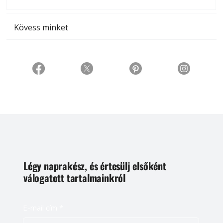
t
Kövess minket
Légy naprakész, és értesülj elsőként
válogatott tartalmainkról
E-mail cím
*