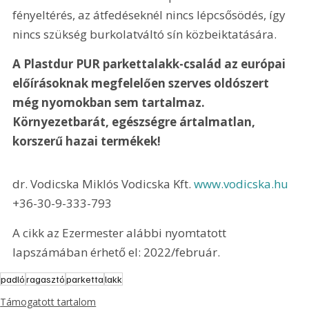
fényeltérés, az átfedéseknél nincs lépcsősödés, így 
nincs szükség burkolatváltó sín közbeiktatására.
A Plastdur PUR parkettalakk-család az európai 
előírásoknak megfelelően szerves oldószert 
még nyomokban sem tartalmaz. 
Környezetbarát, egészségre ártalmatlan, 
korszerű hazai termékek!
dr. Vodicska Miklós Vodicska Kft. 
www.vodicska.hu
+36-30-9-333-793
A cikk az Ezermester alábbi nyomtatott 
lapszámában érhető el: 2022/február.
padló
ragasztó
parketta
lakk
Támogatott tartalom