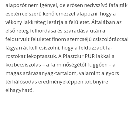
alapozót nem igényel, de erősen nedvszívó fafajták 
esetén célszerű kenőlemezzel alapozni, hogy a 
vékony lakkréteg lezárja a felületet. Általában az 
első réteg felhordása és száradása után a 
feldurvult felületet finom szemcséjű csiszolóráccsal 
lágyan át kell csiszolni, hogy a felduzzadt fa-
rostokat lekoptassuk. A Plastdur PUR lakkal a 
közbecsiszolás – a fa minőségétől függően – a 
magas szárazanyag-tartalom, valamint a gyors 
térhálósodás eredményeképpen többnyire 
elhagyható.