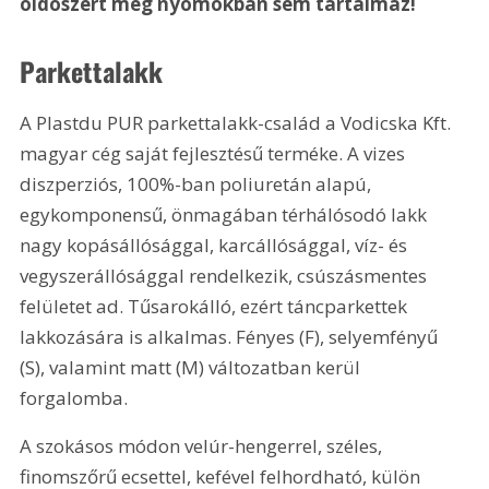
oldószert még nyomokban sem tartalmaz!
Parkettalakk
A Plastdu PUR parkettalakk-család a Vodicska Kft. 
magyar cég saját fejlesztésű terméke. A vizes 
diszperziós, 100%-ban poliuretán alapú, 
egykomponensű, önmagában térhálósodó lakk 
nagy kopásállósággal, karcállósággal, víz- és 
vegyszerállósággal rendelkezik, csúszásmentes 
felületet ad. Tűsarokálló, ezért táncparkettek 
lakkozására is alkalmas. Fényes (F), selyemfényű 
(S), valamint matt (M) változatban kerül 
forgalomba.
A szokásos módon velúr-hengerrel, széles, 
finomszőrű ecsettel, kefével felhordható, külön 