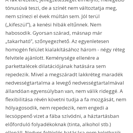
tónusúvá teszi, de a színét nem változtatja meg, 
nem színezi el évek múltán sem. Jól terül 
(„kifeszül”), a kenési hibák eltűnnek. Nem 
habosodik. Gyorsan szárad, másnap már 
„takarható”, szőnyegezhető. Az egyenletesen 
homogén felület kialakításához három - négy réteg 
felvitele ajánlott. Keménysége ellenére a 
parkettalécek dilatációjának hatására sem 
repedezik. Mivel a megszáradt lakkréteg maradék 
nedvességtartalma a levegő nedvességtartalmával 
állandóan egyensúlyban van, nem válik rideggé. A 
flexibilitása révén követni tudja a fa mozgását, nem 
hólyagosodik, nem repedezik, nem engedi a 
lecsöppenő vizet a fába szívódni, a háztartásban 
előforduló folyadékoknak (tinta, alkohol stb.) 
ellenáll. Nedves feltörlés hatására nem keletkezik 