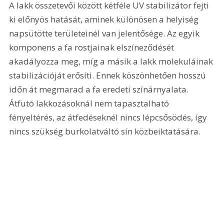
A lakk összetevői között kétféle UV stabilizátor fejti 
ki előnyös hatását, aminek különösen a helyiség 
napsütötte területeinél van jelentősége. Az egyik 
komponens a fa rostjainak elszíneződését 
akadályozza meg, míg a másik a lakk molekuláinak 
stabilizációját erősíti. Ennek köszönhetően hosszú 
időn át megmarad a fa eredeti színárnyalata. 
Átfutó lakkozásoknál nem tapasztalható 
fényeltérés, az átfedéseknél nincs lépcsősödés, így 
nincs szükség burkolatváltó sín közbeiktatására.