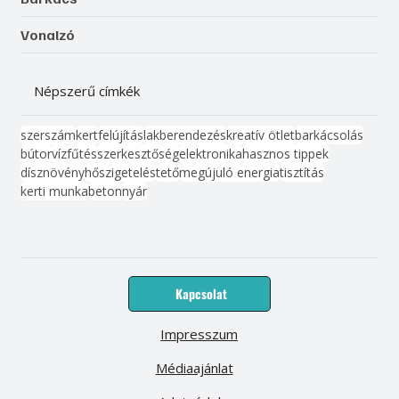
Vonalzó
Népszerű címkék
szerszám
kert
felújítás
lakberendezés
kreatív ötlet
barkácsolás
bútor
víz
fűtés
szerkesztőség
elektronika
hasznos tippek
dísznövény
hőszigetelés
tető
megújuló energia
tisztítás
kerti munka
beton
nyár
Kapcsolat
Impresszum
Médiaajánlat