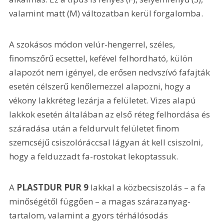
valamint matt (M) változatban kerül forgalomba.
A szokásos módon velúr-hengerrel, széles, 
finomszőrű ecsettel, kefével felhordható, külön 
alapozót nem igényel, de erősen nedvszívó fafajták 
esetén célszerű kenőlemezzel alapozni, hogy a 
vékony lakkréteg lezárja a felületet. Vizes alapú 
lakkok esetén általában az első réteg felhordása és 
száradása után a feldurvult felületet finom 
szemcséjű csiszolóráccsal lágyan át kell csiszolni, 
hogy a felduzzadt fa-rostokat lekoptassuk.
A
 PLASTDUR PUR 9
 lakkal a közbecsiszolás – a fa 
minőségétől függően – a magas szárazanyag-
tartalom, valamint a gyors térhálósodás 