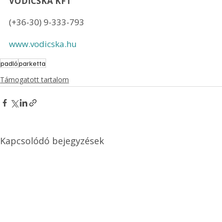
VODICSKA KFT 
(+36-30) 9-333-793
www.vodicska.hu
padló
parketta
Támogatott tartalom
Kapcsolódó bejegyzések