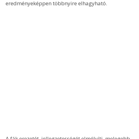
eredményeképpen többnyire elhagyható.
A fák erezetét, jellegzetességét elmélyíti, melegebb 