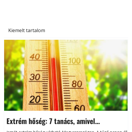
Kiemelt tartalom
Extrém hőség: 7 tanács, amivel
megóvhatjuk autónkat a nyári károktól