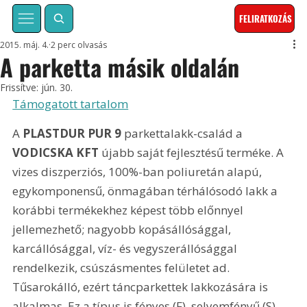
FELIRATKOZÁS
2015. máj. 4.
2 perc olvasás
A parketta másik oldalán
Frissítve:
jún. 30.
Támogatott tartalom
A 
PLASTDUR PUR 9
 parkettalakk-család a 
VODICSKA KFT
 újabb saját fejlesztésű terméke. A 
vizes diszperziós, 100%-ban poliuretán alapú, 
egykomponensű, önmagában térhálósodó lakk a 
korábbi termékekhez képest több előnnyel 
jellemezhető; nagyobb kopásállósággal, 
karcállósággal, víz- és vegyszerállósággal 
rendelkezik, csúszásmentes felületet ad. 
Tűsarokálló, ezért táncparkettek lakkozására is 
alkalmas. Ez a típus is fényes (F), selyemfényű (S), 