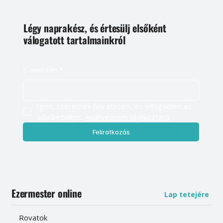
Légy naprakész, és értesülj elsőként
válogatott tartalmainkról
E-mail cím
*
Igen, szeretnék feliratkozni, és elfogadom az 
adatkezelést. 
Adatvédelmi tájékoztató
Feliratkozás
Ezermester online
Lap tetejére
Rovatok