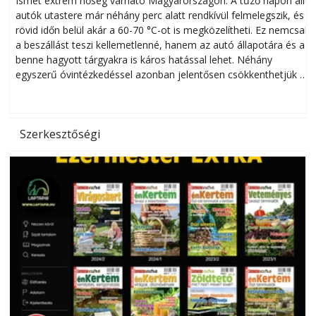
Ismét extrém hőség várható Magyarországon. A tűző napon álló
autók utastere már néhány perc alatt rendkívül felmelegszik, és
rövid időn belül akár a 60-70 °C-ot is megközelítheti. Ez nemcsak
n
a beszállást teszi kellemetlenné, hanem az autó állapotára és a
benne hagyott tárgyakra is káros hatással lehet. Néhány
egyszerű óvintézkedéssel azonban jelentősen csökkenthetjük a
hőség káros hatásait.
l
Szerkesztőségi