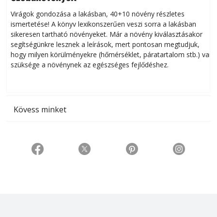
Virágok gondozása a lakásban, 40+10 növény részletes
ismertetése! A könyv lexikonszerűen veszi sorra a lakásban
s
sikeresen tart­ha­tó növényeket. Már a növény kiválasztásakor
h
segítségünkre lesznek a leírások, mert pontosan megtudjuk,
k
hogy milyen körülményekre (hőmérséklet, páratartalom stb.) van
szüksége a növénynek az egészséges fejlődéshez.
t
Kövess minket