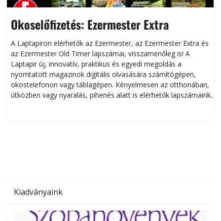
Okoselőfizetés: Ezermester Extra
A Laptapiron elérhetők az Ezermester, az Ezermester Extra és
az Ezermester Old Timer lapszámai, visszamenőleg is! A
Laptapir új, innovatív, praktikus és egyedi megoldás a
L
nyomtatott magazinok digitális olvasására számítógépen,
okostelefonon vagy táblagépen. Kényelmesen az otthonában,
útközben vagy nyaralás, pihenés alatt is elérhetők lapszámaink.
ú
Bárhol, bármikor, akár külföldön élve vagy dolgozva is
B
olvashatók az Ezermester lapszámai. A Laptapir kényelmes
megoldás, mert: – t
Kiadványaink