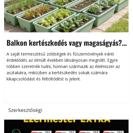
Balkon kertészkedés vagy magaságyás?
Helytakarékos kertészkedés
A saját termesztésű zöldségek és fűszernövények iránti
érdeklődés az elmúlt években látványosan megnőtt. Egyre
többen szeretnék tudni, honnan származik az élelmiszer az
l
asztalukra, miközben a kertészkedés sokak számára
kikapcsolódást és feltöltődést is jelent.
é
d
Szerkesztőségi