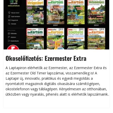
Okoselőfizetés: Ezermester Extra
A Laptapiron elérhetők az Ezermester, az Ezermester Extra és
az Ezermester Old Timer lapszámai, visszamenőleg is! A
Laptapir új, innovatív, praktikus és egyedi megoldás a
L
nyomtatott magazinok digitális olvasására számítógépen,
okostelefonon vagy táblagépen. Kényelmesen az otthonában,
útközben vagy nyaralás, pihenés alatt is elérhetők lapszámaink.
ú
Bárhol, bármikor, akár külföldön élve vagy dolgozva is
B
olvashatók az Ezermester lapszámai. A Laptapir kényelmes
megoldás, mert: – t