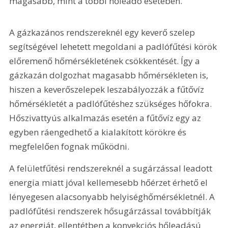
magasabb, mint a többi hőleadó esetében.
A gázkazános rendszereknél egy keverő szelep 
segítségével lehetett megoldani a padlófűtési körök 
előremenő hőmérsékletének csökkentését. Így a 
gázkazán dolgozhat magasabb hőmérsékleten is, 
hiszen a keverőszelepek leszabályozzák a fűtővíz 
hőmérsékletét a padlófűtéshez szükséges hőfokra. 
Hőszivattyús alkalmazás esetén a fűtővíz egy az 
egyben ráengedhető a kialakított körökre és 
megfelelően fognak működni.
A felületfűtési rendszereknél a sugárzással leadott 
energia miatt jóval kellemesebb hőérzet érhető el 
lényegesen alacsonyabb helyiséghőmérsékletnél. A 
padlófűtési rendszerek hősugárzással továbbítják 
az energiát, ellentétben a konvekciós hőleadású 