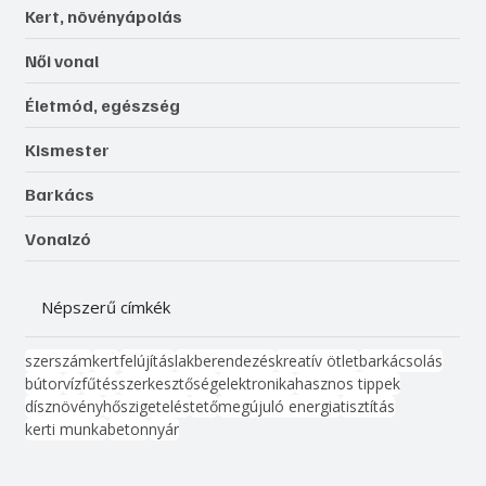
Kert, növényápolás
Női vonal
Életmód, egészség
Kismester
Barkács
Vonalzó
Népszerű címkék
szerszám
kert
felújítás
lakberendezés
kreatív ötlet
barkácsolás
bútor
víz
fűtés
szerkesztőség
elektronika
hasznos tippek
dísznövény
hőszigetelés
tető
megújuló energia
tisztítás
kerti munka
beton
nyár