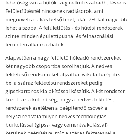
lehetőség van a hűtőközeg nélküli szabadhűtésre is. 
Felületfűtésnél nincsenek radiátorok, ami 
megnöveli a lakás belső terét, akár 7%-kal nagyobb 
lehet a szoba. A felületfűtési- és hűtési rendszerek 
szinte minden épülettípusnál és felhasználási 
területen alkalmazhatók.
Alapvetően a nagy felületű hőleadó rendszereket 
két nagyobb csoportba sorolhatjuk. A nedves 
fektetésű rendszereket aljzatba, vakolatba építik 
be, a száraz fektetésű rendszereket pedig 
gipszkartonos kialakítással készítik. A két rendszer 
között az a különbség, hogy a nedves fektetésű 
rendszerek esetében a beépítendő csövek a 
helyszínen valamilyen nedves technológiás 
burkolással (gipsz- vagy cementvakolással) 
kerülnek beépítésre, míg a száraz fektetésnél a 