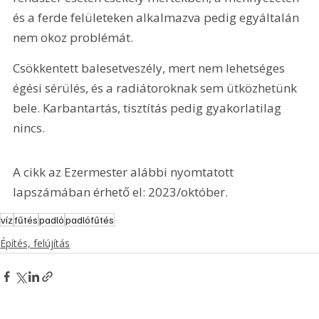
és a ferde felületeken alkalmazva pedig egyáltalán 
nem okoz problémát.
Csökkentett balesetveszély, mert nem lehetséges 
égési sérülés, és a radiátoroknak sem ütközhetünk 
bele. Karbantartás, tisztítás pedig gyakorlatilag 
nincs.
A cikk az Ezermester alábbi nyomtatott 
lapszámában érhető el: 2023/október.
víz
fűtés
padló
padlófűtés
Építés, felújítás