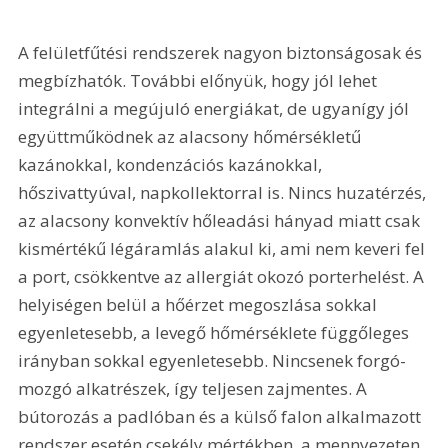
A felületfűtési rendszerek nagyon biztonságosak és 
megbízhatók. További előnyük, hogy jól lehet 
integrálni a megújuló energiákat, de ugyanígy jól 
együttműködnek az alacsony hőmérsékletű 
kazánokkal, kondenzációs kazánokkal, 
hőszivattyúval, napkollektorral is. Nincs huzatérzés, 
az alacsony konvektív hőleadási hányad miatt csak 
kismértékű légáramlás alakul ki, ami nem keveri fel 
a port, csökkentve az allergiát okozó porterhelést. A 
helyiségen belül a hőérzet megoszlása sokkal 
egyenletesebb, a levegő hőmérséklete függőleges 
irányban sokkal egyenletesebb. Nincsenek forgó-
mozgó alkatrészek, így teljesen zajmentes. A 
bútorozás a padlóban és a külső falon alkalmazott 
rendszer esetén csekély mértékben, a mennyezeten 