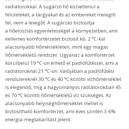
radiátorokkal. A sugárzó hő közvetlenül a 
felületeket, a tárgyakat és az embereket melegíti 
fel, nem a levegőt. A sugárzás biztosítja 
a hőeloszlás egyenletességét a környezetben, ami 
kellemes komfortérzetet biztosít kb. 2 °C-kal 
alacsonyabb hőmérsékleten, mint egy magas 
hőmérsékletű rendszer. Ugyanaz a komfortérzet 
körülbelül 19 °C-on érhető el padlófűtéssel, ami a 
radiátoroknál 21 °C-on. Valójában a padlófűtési 
rendszereknél 30 °C és 40 °C közötti vízhőmérséklet 
is elegendő, míg a hagyományos radiátorokban 45 
és 70 °C közötti hőmérsékletű víz szükséges. Az 
alacsonyabb helyiséghőmérséklet mellet is 
biztosítható komfortérzet, ami éves szinten 3-6% 
energia-megtakarítást jelent.