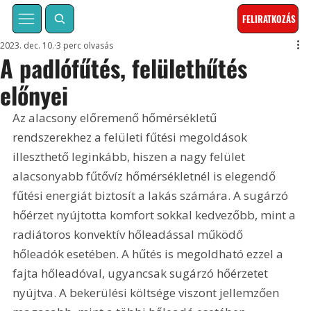
FELIRATKOZÁS
2023. dec. 10.
3 perc olvasás
A padlófűtés, felülethűtés
előnyei
Az alacsony előremenő hőmérsékletű 
rendszerekhez a felületi fűtési megoldások 
illeszthető leginkább, hiszen a nagy felület 
alacsonyabb fűtővíz hőmérsékletnél is elegendő 
fűtési energiát biztosít a lakás számára. A sugárzó 
hőérzet nyújtotta komfort sokkal kedvezőbb, mint a 
radiátoros konvektív hőleadással működő 
hőleadók esetében. A hűtés is megoldható ezzel a 
fajta hőleadóval, ugyancsak sugárzó hőérzetet 
nyújtva. A bekerülési költsége viszont jellemzően 