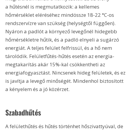
a hűtésnél is megmutatkozik: a kellemes 
hőmérséklet eléréséhez mindössze 18-22 °C-os 
rendszervízre van szükség (helységtől függően). 
Nyáron a padlót a környező levegőnél hidegebb 
hőmérsékletre hűtik, és a padló elnyeli a sugárzó 
energiát. A teljes felület felfrissül, és a hő nem 
tárolódik. Felületfűtés-hűtés esetén az energia-
megtakarítás akár 15%-kal csökkentheti az 
energiafogyasztást. Nincsenek hideg felületek, és ez 
is javítja a levegő minőségét. Mindenhol biztosított 
a kényelem és a jó közérzet.
Szabadhűtés
A felülethűtés és hűtés történhet hőszivattyúval, de 