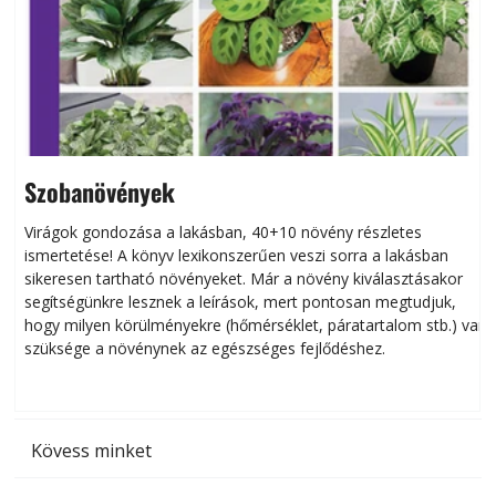
Szobanövények
Virágok gondozása a lakásban, 40+10 növény részletes
ismertetése! A könyv lexikonszerűen veszi sorra a lakásban
s
sikeresen tart­ha­tó növényeket. Már a növény kiválasztásakor
h
segítségünkre lesznek a leírások, mert pontosan megtudjuk,
k
hogy milyen körülményekre (hőmérséklet, páratartalom stb.) van
szüksége a növénynek az egészséges fejlődéshez.
t
Kövess minket