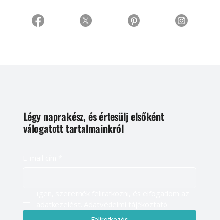
Légy naprakész, és értesülj elsőként
válogatott tartalmainkról
E-mail cím
*
Igen, szeretnék feliratkozni, és elfogadom az 
adatkezelést. 
Adatvédelmi tájékoztató
Feliratkozás