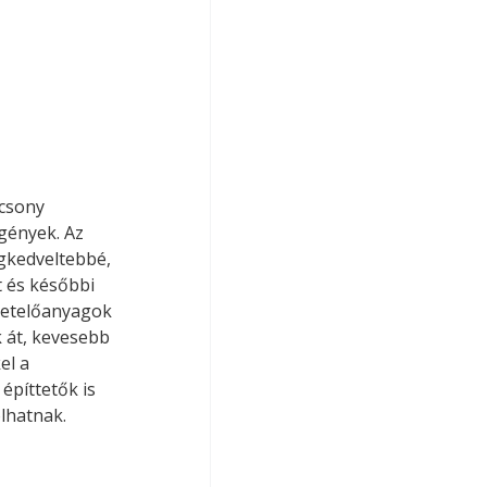
csony 
gények. Az 
gkedveltebbé, 
t és későbbi 
getelőanyagok 
 át, kevesebb 
el a 
építtetők is 
lhatnak.