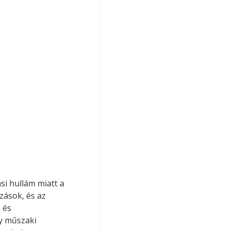
ási hullám miatt a 
ások, és az 
 és 
y műszaki 