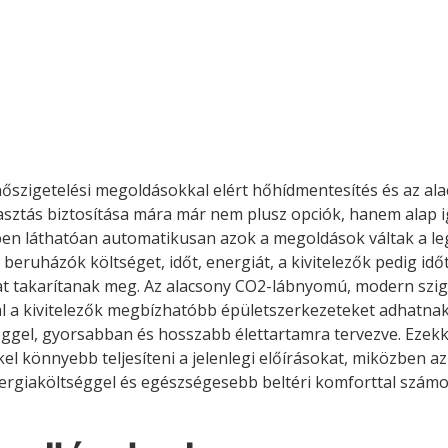
hőszigetelési megoldásokkal elért hőhídmentesítés és az ala
sztás biztosítása mára már nem plusz opciók, hanem alap i
en láthatóan automatikusan azok a megoldások váltak a le
beruházók költséget, időt, energiát, a kivitelezők pedig idő
t takarítanak meg. Az alacsony CO2-lábnyomú, modern szi
l a kivitelezők megbízhatóbb épületszerkezeteket adhatnak
ggel, gyorsabban és hosszabb élettartamra tervezve. Ezekk
el könnyebb teljesíteni a jelenlegi előírásokat, miközben az 
rgiaköltséggel és egészségesebb beltéri komforttal számo