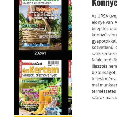
Könnye
Az URSA üveg
előnye van. 
beépítés utá
könnyű: vinni
gyapotokkal.
közvetlenül 
szálszerkeze
falak, tetősí
illesztés ne
biztonságot 
teljesítményt
mai munkaerő
természetes 
száraz marad