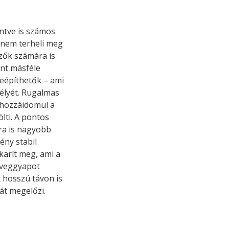
ntve is számos 
 nem terheli meg 
ezők számára is 
int másféle 
eépíthetők – ami 
sélyét. Rugalmas 
hozzáidomul a 
lti. A pontos 
ra is nagyobb 
ény stabil 
karít meg, ami a 
üveggyapot 
 hosszú távon is 
át megelőzi.