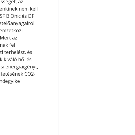
sségét, az 
nkinek nem kell 
F BiOnic és DF 
etelőanyagairól 
nemzetközi 
Mert az 
ak fel 
 terhelést, és 
 kiváló hő  és 
si energiaigényt, 
ltetésének CO2-
indegyike 