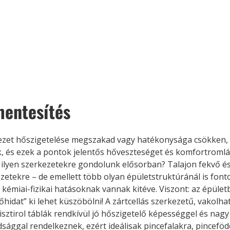
entesítés
ezet hőszigetelése megszakad vagy hatékonysága csökken, 
k, és ezek a pontok jelentős hőveszteséget és komfortroml
ilyen szerkezetekre gondolunk elősorban? Talajon fekvő és 
zetekre – de emellett több olyan épületstruktúránál is fonto
kémiai-fizikai hatásoknak vannak kitéve. Viszont: az épület
őhidat” ki lehet küszöbölni! A zártcellás szerkezetű, vakolh
isztirol táblák rendkívül jó hőszigetelő képességgel és nagy
sággal rendelkeznek, ezért ideálisak pincefalakra, pincefö