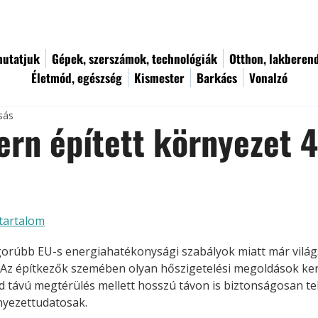
utatjuk
Gépek, szerszámok, technológiák
Otthon, lakberen
Életmód, egészség
Kismester
Barkács
Vonalzó
sás
rn épített környezet 4
tartalom
gorúbb EU-s energiahatékonysági szabályok miatt már világ
. Az építkezők szemében olyan hőszigetelési megoldások ker
d távú megtérülés mellett hosszú távon is biztonságosan tel
nyezettudatosak.