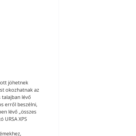
ott jöhetnek 
ást okozhatnak az 
talajban lévő 
s erről beszélni, 
ben lévő „összes 
ató URSA XPS 
 
démekhez, 