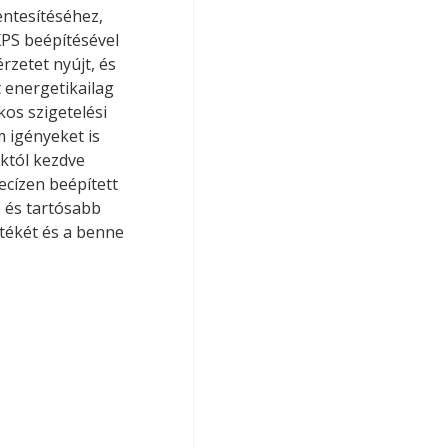
ntesítéséhez, 
XPS beépítésével 
zetet nyújt, és 
t energetikailag 
os szigetelési 
 igényeket is 
októl kezdve 
ecízen beépített 
 és tartósabb 
tékét és a benne 