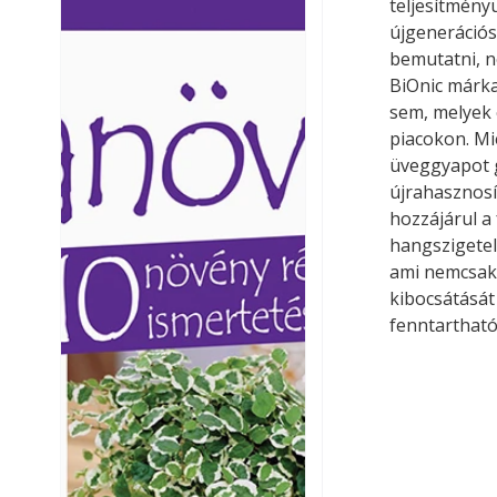
teljesítmény
Ezermester lapszámai. A
Ezermester lapszámai
újgeneráció
Laptapir kényelmes megoldás,
Laptapir kényelmes 
bemutatni, n
mert: – t
mert: – t
BiOnic márka
sem, melyek 
piacokon. Mi
üveggyapot g
újrahasznosí
hozzájárul a
hangszigetel
ami nemcsak 
kibocsátását
fenntartható