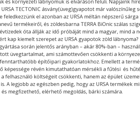
ük és környezeti lábnyomuk is elváráson felüli. Napjaink híre
. A
s URSA TECTONIC ásvány(üveg)gyapotot már valószínűleg se
megoldás,
e feledkezzünk el azonban az URSA méltán népszerű sárga S
nevű termékeiről, és zöldesbarna TERRA BiOnic szálas szig
évtizedek óta állják az idő próbáját mind a magyar, mind a 
ért kap kiemelt szerepet az URSA gyapotok zöld lábnyoma? 
yártása során jelentős arányban – akár 80%-ban – használn
tott üvegtartalmat, ami számottevően csökkenti a környezeti
 fenntarthatóbb építőipari gyakorlatokhoz. Emellett a termék
ő képessége révén kimutathatóan mérsékli a fűtési  és hűté
a felhasználó költségeit csökkenti, hanem az épület üzeme
 is. A legjobb az egészben pedig, hogy az URSA termékek m
 és megfizethető, elérhető megoldás, bárki számára.