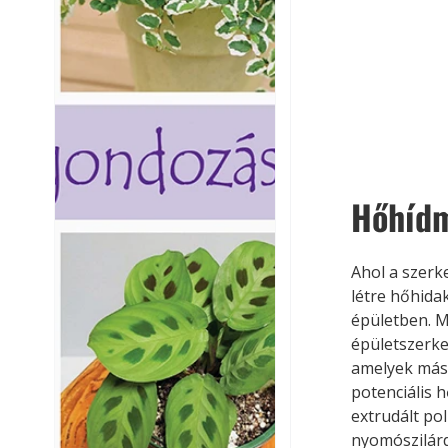
Hőhídm
Ahol a szerk
létre hőhida
épületben. M
épületszerke
amelyek más 
potenciális h
extrudált pol
nyomószilárd