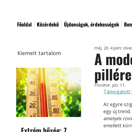
Főoldal
Közérdekű
Újdonságok, érdekességek
Bem
máj. 20.
4 perc olva
A mode
Kiemelt tartalom
pillére
Frissítve:
jún. 11.
Támogatott 
Az egyre szi
egy új trend
amelyek rövi
emellett kör
Extrém hőség: 7