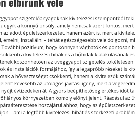
n elbírunk vele
gyapot szigetelőanyagoknak kivitelezési szempontból teki
Az egyik a könnyű önsúly, amely nemcsak azért fontos, mert
n az adott épületszerkezetet, hanem azért is, mert a kivitel
, emelni, installálni – tehát egészségesebb vele dolgozni, m
 További pozitívum, hogy könnyen vághatók és pontosan b
csökkenti a kivitelezési hibák és a hőhidak kialakulásának e
tének köszönhetően az üveggyapot szigetelés tökéletesen 
kok és installációk formájához, így a legapróbb réseket is kitö
mcsak a hőveszteséget csökkenti, hanem a kivitelezők számá
jelent: kevesebb az utólagos javítási igény, mert a végeredm
 nyújt évtizedeken át. A gyors beépíthetőség értékes időt ta
hiányos környezetben komoly előnyt jelent. Ráadásul az 
páraáteresztése hozzájárul ahhoz, hogy az épületszerkezet
jon – ami a legtöbb kivitelezési hibát és szerkezeti problém