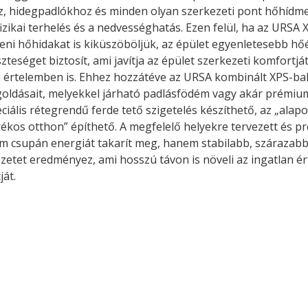
, hidegpadlókhoz és minden olyan szerkezeti pont hőhídme
izikai terhelés és a nedvességhatás. Ezen felül, ha az URSA 
eni hőhidakat is kiküszöböljük, az épület egyenletesebb hőér
teséget biztosít, ami javítja az épület szerkezeti komfortjá
i értelemben is. Ehhez hozzátéve az URSA kombinált XPS-bak
ldásait, melyekkel járható padlásfödém vagy akár prémium
eciális rétegrendű ferde tető szigetelés készíthető, az „alap
ékos otthon” építhető. A megfelelő helyekre tervezett és pr
m csupán energiát takarít meg, hanem stabilabb, szárazabb
zetet eredményez, ami hosszú távon is növeli az ingatlan ér
ját.
ertben,
Gyógyító növények: a
sban
természet kincsei az