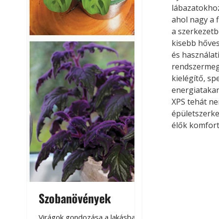
lábazatokhoz
ahol nagy a f
a szerkezetb
kisebb hővesz
és használat
rendszermego
kielégítő, sp
energiatakar
XPS tehát ne
épületszerke
élők komfort
Szobanövények
Virágoskert: k
teraszon, laká
Virágok gondozása a lakásban,