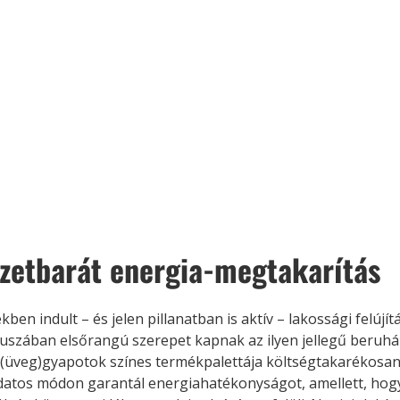
Együtt jobban megéri!
Bővebb információ itt!
k az
Együtt jobban megéri! A
mester
könyvek tetszőleges
er Old
párosítással kedvezményes
áron, 0 Ft postaköltséggel
ptapir új,
megrendelhetők!
és egyedi
tt
zetbarát energia-megtakarítás
lvasására
elefonon
nyelmesen
kben indult – és jelen pillanatban is aktív – lakossági felújít
ben vagy
uszában elsőrangú szerepet kapnak az ilyen jellegű beruház
t is
. Bárhol,
üveg)gyapotok színes termékpalettája költségtakarékosan
ön élve
atos módon garantál energiahatékonyságot, amellett, hog
ashatók az